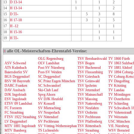
13
D 13-14
1
1
2
14
H 13-14
1
1
2
15
D 55-
5
3
8
16
H 17-18
3
2
5
17
H -12
1
1
18
H 15-16
1
1
19
H 55-
1
1
alle OL-Meisterschaften-Ehrentafel-Vereine:
OLG Regensburg
TSV Bernhardswald
TV 1860 Fürth
ASV Schwend
OLV Landshut
TSV Bogen
TV 1863 Sulzbac
ATS Kulmbach
Post SV Nürnberg
TSV Buchenrod
TV 1881 Altdorf
Baiersdorfer SV
Post-SV Weiden
TSV Flossenbürg
TV 1894 Coburg
BGS Deggendorf
SC Deggendorf
TSV Griesbach
TV Coburg-Ketsc
BSV 98 Bayreuth
SC Prinz Eugen München
TSV Grünwald
TV Dingolfing
DARC Franken
SC Schwandorf
TSV Ipsheim
TV Kötzting
DAV Ansbach
Ski-Club Lauf
TSV Jetzendorf
TV Landau
DJK Ingolstadt
Spvg Ahorn
TSV Mainaschaff
TV Mömlingen
ESV Ingolstadt
SV DJK Heufeld
TSV Massing
TV Osterhofen
ETSV 09 Landshut
SV Konzell
TSV Natternberg
TV Schierling
FC Forstern
SV Mietraching
TSV Neufahrn
TV Schwabach 1
FC Straubing
SV Neuperlach
TSV Ostheim
TV Vohenstrauß
FTSV 1922 Straubing
SV Nittendorf
TSV Pechbrunn
TV Weismain
LV Deggendorf
SV Pechbrunn
TSV Pfaffenberg
USC München
MTV 1881 Ingolstadt
SV Vötting-Weihenstephan
TSV Röttenbach
VfL Nürnberg
MTV Bamberg
TS Lichtenfels
TSV Straubing
WSV Bernried