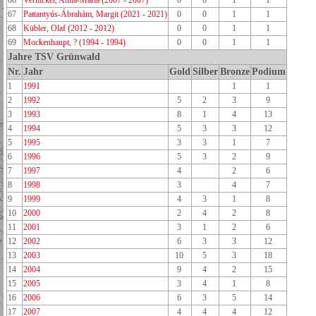
66
Vernickel, Anna-Maria (2007 - 2007)
0
0
1
1
67
Pattantyús-Ábrahám, Margit (2021 - 2021)
0
0
1
1
68
Kübler, Olaf (2012 - 2012)
0
0
1
1
69
Mockenhaupt, ? (1994 - 1994)
0
0
1
1
Jahre TSV Grünwald
Nr.
Jahr
Gold
Silber
Bronze
Podium
1
1991
1
1
2
1992
5
2
3
9
3
1993
8
1
4
13
4
1994
5
3
3
12
5
1995
3
3
1
7
6
1996
5
3
2
9
7
1997
4
2
6
8
1998
3
4
7
9
1999
4
3
1
8
10
2000
2
4
2
8
11
2001
3
1
2
6
12
2002
6
3
3
12
13
2003
10
5
3
18
14
2004
9
4
2
15
15
2005
3
4
1
8
16
2006
6
3
5
14
17
2007
4
4
4
12