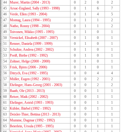
44
Murer, Martin (2004 - 2013)
0
2
0
2
45
Arsac-England, Sally (1993 - 1998)
0
1
6
7
46
Verde, Ellen (1993 - 2004)
0
1
4
5
47
Montag, Laura (1994 - 1995)
0
1
1
2
48
Natho, Ronny (1998 - 2004)
0
1
1
2
49
Toivonen, Mikko (1995 - 1995)
0
1
0
1
50
Vernickel, Elisabeth (2007 - 2007)
0
1
0
1
51
Renner, Daniela (1999 - 1999)
0
1
0
1
52
Schultze, Andrea (2002 - 2002)
0
1
0
1
53
Preiß, Birthe (1992 - 1992)
0
1
0
1
54
Zoltner, Helge (2000 - 2000)
0
1
0
1
55
Frisk, Björn (2006 - 2006)
0
1
0
1
56
Ditrych, Eva (1992 - 1995)
0
0
4
4
57
Müller, Eugen (1992 - 2001)
0
0
2
2
58
Ehrlinger, Hans-Georg (2001 - 2003)
0
0
2
2
59
Baath, Ole (2013 - 2013)
0
0
1
1
60
Reiser, Maik (2002 - 2002)
0
0
1
1
61
Ehrlinger, Astrid (1993 - 1993)
0
0
1
1
62
Kübler, Bärbel (1992 - 1992)
0
0
1
1
63
Deixler-Thier, Bettina (2013 - 2013)
0
0
1
1
64
Mumme, Dagmar (1992 - 1992)
0
0
1
1
65
Beierlein, Ursula (1995 - 1995)
0
0
1
1