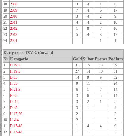
18
2008
3
4
1
8
19
2009
7
4
6
17
20
2010
3
4
2
9
21
2011
4
4
2
10
22
2012
1
8
7
16
23
2013
5
4
3
12
24
2021
1
1
Kategorien TSV Grünwald
Nr.
Kategorie
Gold
Silber
Bronze
Podium
1
D 19 E
31
15
13
59
2
H 19 E
27
14
10
51
3
D 35-
14
9
9
32
4
H 35-
9
11
4
24
5
H 21 E
6
1
7
14
6
H 45-
3
6
5
14
7
D -14
3
2
1
5
8
D 45-
3
1
4
9
H 17-20
2
2
10
H -14
2
2
11
D 15-18
1
4
4
9
12
H 15-18
1
1
2