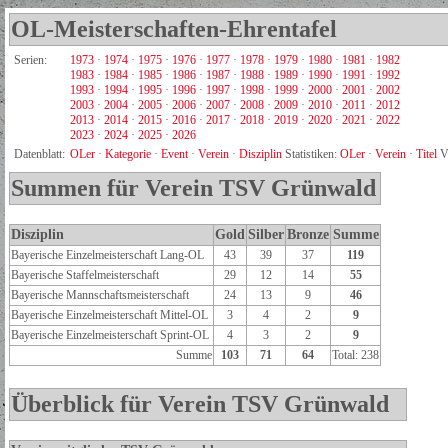
OL-Meisterschaften-Ehrentafel
Serien:
1973
·
1974
·
1975
·
1976
·
1977
·
1978
·
1979
·
1980
·
1981
·
1982
1983
·
1984
·
1985
·
1986
·
1987
·
1988
·
1989
·
1990
·
1991
·
1992
1993
·
1994
·
1995
·
1996
·
1997
·
1998
·
1999
·
2000
·
2001
·
2002
2003
·
2004
·
2005
·
2006
·
2007
·
2008
·
2009
·
2010
·
2011
·
2012
2013
·
2014
·
2015
·
2016
·
2017
·
2018
·
2019
·
2020
·
2021
·
2022
2023
·
2024
·
2025
·
2026
Datenblatt:
OLer
·
Kategorie
·
Event
·
Verein
·
Disziplin
Statistiken:
OLer
·
Verein
·
Titel
V
Summen für Verein TSV Grünwald
Disziplin
Gold
Silber
Bronze
Summe
Bayerische Einzelmeisterschaft Lang-OL
43
39
37
119
Bayerische Staffelmeisterschaft
29
12
14
55
Bayerische Mannschaftsmeisterschaft
24
13
9
46
Bayerische Einzelmeisterschaft Mittel-OL
3
4
2
9
Bayerische Einzelmeisterschaft Sprint-OL
4
3
2
9
Summe
103
71
64
Total: 238
Überblick für Verein TSV Grünwald