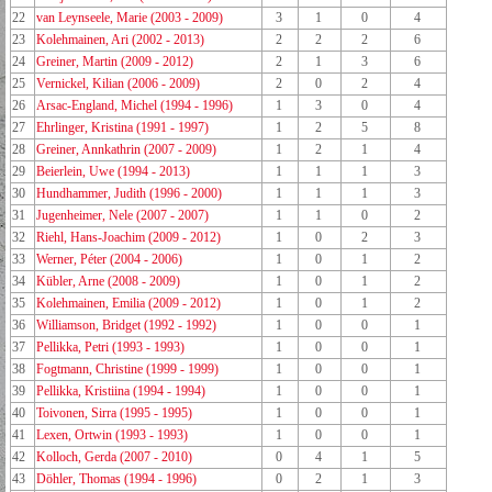
22
van Leynseele, Marie (2003 - 2009)
3
1
0
4
23
Kolehmainen, Ari (2002 - 2013)
2
2
2
6
24
Greiner, Martin (2009 - 2012)
2
1
3
6
25
Vernickel, Kilian (2006 - 2009)
2
0
2
4
26
Arsac-England, Michel (1994 - 1996)
1
3
0
4
27
Ehrlinger, Kristina (1991 - 1997)
1
2
5
8
28
Greiner, Annkathrin (2007 - 2009)
1
2
1
4
29
Beierlein, Uwe (1994 - 2013)
1
1
1
3
30
Hundhammer, Judith (1996 - 2000)
1
1
1
3
31
Jugenheimer, Nele (2007 - 2007)
1
1
0
2
32
Riehl, Hans-Joachim (2009 - 2012)
1
0
2
3
33
Werner, Péter (2004 - 2006)
1
0
1
2
34
Kübler, Arne (2008 - 2009)
1
0
1
2
35
Kolehmainen, Emilia (2009 - 2012)
1
0
1
2
36
Williamson, Bridget (1992 - 1992)
1
0
0
1
37
Pellikka, Petri (1993 - 1993)
1
0
0
1
38
Fogtmann, Christine (1999 - 1999)
1
0
0
1
39
Pellikka, Kristiina (1994 - 1994)
1
0
0
1
40
Toivonen, Sirra (1995 - 1995)
1
0
0
1
41
Lexen, Ortwin (1993 - 1993)
1
0
0
1
42
Kolloch, Gerda (2007 - 2010)
0
4
1
5
43
Döhler, Thomas (1994 - 1996)
0
2
1
3