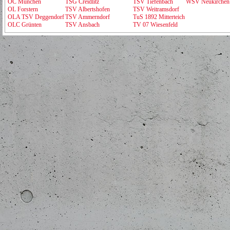
OC München
TSG Creidlitz
TSV Tiefenbach
WSV Neukirchen
OL Forstern
TSV Albertshofen
TSV Weitramsdorf
OLA TSV Deggendorf
TSV Ammerndorf
TuS 1892 Mitterteich
OLC Grünten
TSV Ansbach
TV 07 Wiesenfeld