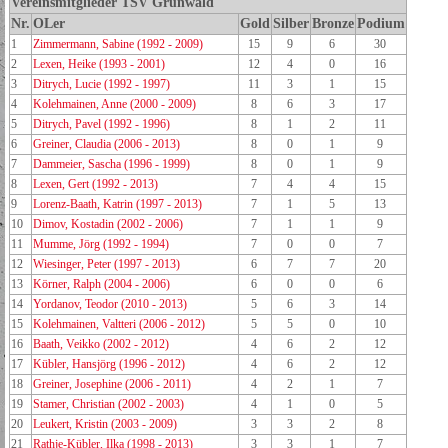
Vereinsmitglieder TSV Grünwald
Nr.
OLer
Gold
Silber
Bronze
Podium
1
Zimmermann, Sabine (1992 - 2009)
15
9
6
30
2
Lexen, Heike (1993 - 2001)
12
4
0
16
3
Ditrych, Lucie (1992 - 1997)
11
3
1
15
4
Kolehmainen, Anne (2000 - 2009)
8
6
3
17
5
Ditrych, Pavel (1992 - 1996)
8
1
2
11
6
Greiner, Claudia (2006 - 2013)
8
0
1
9
7
Dammeier, Sascha (1996 - 1999)
8
0
1
9
8
Lexen, Gert (1992 - 2013)
7
4
4
15
9
Lorenz-Baath, Katrin (1997 - 2013)
7
1
5
13
10
Dimov, Kostadin (2002 - 2006)
7
1
1
9
11
Mumme, Jörg (1992 - 1994)
7
0
0
7
12
Wiesinger, Peter (1997 - 2013)
6
7
7
20
13
Körner, Ralph (2004 - 2006)
6
0
0
6
14
Yordanov, Teodor (2010 - 2013)
5
6
3
14
15
Kolehmainen, Valtteri (2006 - 2012)
5
5
0
10
16
Baath, Veikko (2002 - 2012)
4
6
2
12
17
Kübler, Hansjörg (1996 - 2012)
4
6
2
12
18
Greiner, Josephine (2006 - 2011)
4
2
1
7
19
Stamer, Christian (2002 - 2003)
4
1
0
5
20
Leukert, Kristin (2003 - 2009)
3
3
2
8
21
Rathje-Kübler, Ilka (1998 - 2013)
3
3
1
7