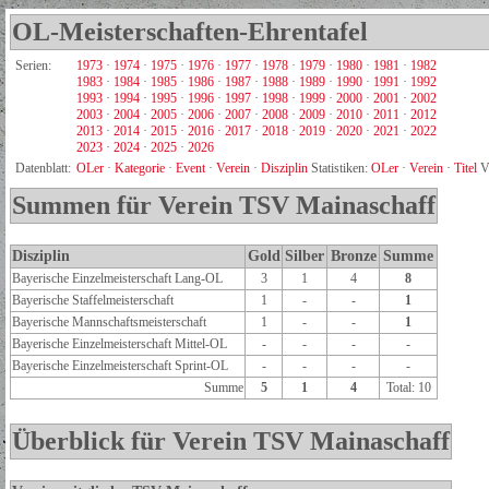
OL-Meisterschaften-Ehrentafel
Serien:
1973
·
1974
·
1975
·
1976
·
1977
·
1978
·
1979
·
1980
·
1981
·
1982
1983
·
1984
·
1985
·
1986
·
1987
·
1988
·
1989
·
1990
·
1991
·
1992
1993
·
1994
·
1995
·
1996
·
1997
·
1998
·
1999
·
2000
·
2001
·
2002
2003
·
2004
·
2005
·
2006
·
2007
·
2008
·
2009
·
2010
·
2011
·
2012
2013
·
2014
·
2015
·
2016
·
2017
·
2018
·
2019
·
2020
·
2021
·
2022
2023
·
2024
·
2025
·
2026
Datenblatt:
OLer
·
Kategorie
·
Event
·
Verein
·
Disziplin
Statistiken:
OLer
·
Verein
·
Titel
V
Summen für Verein TSV Mainaschaff
Disziplin
Gold
Silber
Bronze
Summe
Bayerische Einzelmeisterschaft Lang-OL
3
1
4
8
Bayerische Staffelmeisterschaft
1
-
-
1
Bayerische Mannschaftsmeisterschaft
1
-
-
1
Bayerische Einzelmeisterschaft Mittel-OL
-
-
-
-
Bayerische Einzelmeisterschaft Sprint-OL
-
-
-
-
Summe
5
1
4
Total: 10
Überblick für Verein TSV Mainaschaff