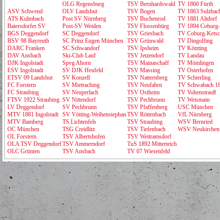
OLG Regensburg
TSV Bernhardswald
TV 1860 Fürth
ASV Schwend
OLV Landshut
TSV Bogen
TV 1863 Sulzbac
ATS Kulmbach
Post SV Nürnberg
TSV Buchenrod
TV 1881 Altdorf
Baiersdorfer SV
Post-SV Weiden
TSV Flossenbürg
TV 1894 Coburg
BGS Deggendorf
SC Deggendorf
TSV Griesbach
TV Coburg-Ketsc
BSV 98 Bayreuth
SC Prinz Eugen München
TSV Grünwald
TV Dingolfing
DARC Franken
SC Schwandorf
TSV Ipsheim
TV Kötzting
DAV Ansbach
Ski-Club Lauf
TSV Jetzendorf
TV Landau
DJK Ingolstadt
Spvg Ahorn
TSV Mainaschaff
TV Mömlingen
ESV Ingolstadt
SV DJK Heufeld
TSV Massing
TV Osterhofen
ETSV 09 Landshut
SV Konzell
TSV Natternberg
TV Schierling
FC Forstern
SV Mietraching
TSV Neufahrn
TV Schwabach 1
FC Straubing
SV Neuperlach
TSV Ostheim
TV Vohenstrauß
FTSV 1922 Straubing
SV Nittendorf
TSV Pechbrunn
TV Weismain
LV Deggendorf
SV Pechbrunn
TSV Pfaffenberg
USC München
MTV 1881 Ingolstadt
SV Vötting-Weihenstephan
TSV Röttenbach
VfL Nürnberg
MTV Bamberg
TS Lichtenfels
TSV Straubing
WSV Bernried
OC München
TSG Creidlitz
TSV Tiefenbach
WSV Neukirchen
OL Forstern
TSV Albertshofen
TSV Weitramsdorf
OLA TSV Deggendorf
TSV Ammerndorf
TuS 1892 Mitterteich
OLC Grünten
TSV Ansbach
TV 07 Wiesenfeld