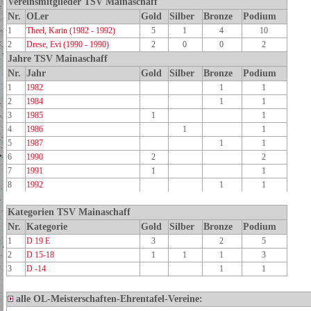
Vereinsmitglieder TSV Mainaschaff
Nr.
OLer
Gold
Silber
Bronze
Podium
1
Theel, Karin (1982 - 1992)
5
1
4
10
2
Drese, Evi (1990 - 1990)
2
0
0
2
Jahre TSV Mainaschaff
Nr.
Jahr
Gold
Silber
Bronze
Podium
1
1982
1
1
2
1984
1
1
3
1985
1
1
4
1986
1
1
5
1987
1
1
6
1990
2
2
7
1991
1
1
8
1992
1
1
Kategorien TSV Mainaschaff
Nr.
Kategorie
Gold
Silber
Bronze
Podium
1
D 19 E
3
2
5
2
D 15-18
1
1
1
3
3
D -14
1
1
alle OL-Meisterschaften-Ehrentafel-Vereine: