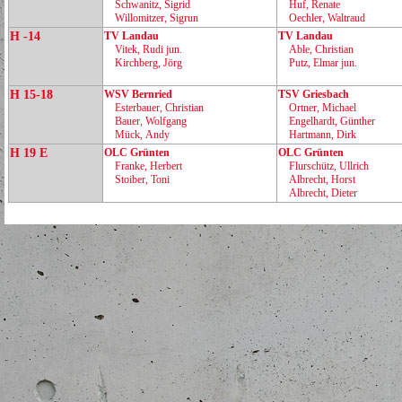
Schwanitz, Sigrid
Huf, Renate
Willomitzer, Sigrun
Oechler, Waltraud
H -14
TV Landau
TV Landau
Vitek, Rudi jun.
Able, Christian
Kirchberg, Jörg
Putz, Elmar jun.
H 15-18
WSV Bernried
TSV Griesbach
Esterbauer, Christian
Ortner, Michael
Bauer, Wolfgang
Engelhardt, Günther
Mück, Andy
Hartmann, Dirk
H 19 E
OLC Grünten
OLC Grünten
Franke, Herbert
Flurschütz, Ullrich
Stoiber, Toni
Albrecht, Horst
Albrecht, Dieter