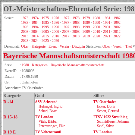
OL-Meisterschaften-Ehrentafel Serie: 198
Serien:
1973
·
1974
·
1975
·
1976
·
1977
·
1978
·
1979
·
1980
·
1981
·
1982
1983
·
1984
·
1985
·
1986
·
1987
·
1988
·
1989
·
1990
·
1991
·
1992
1993
·
1994
·
1995
·
1996
·
1997
·
1998
·
1999
·
2000
·
2001
·
2002
2003
·
2004
·
2005
·
2006
·
2007
·
2008
·
2009
·
2010
·
2011
·
2012
2013
·
2014
·
2015
·
2016
·
2017
·
2018
·
2019
·
2020
·
2021
·
2022
2023
·
2024
·
2025
·
2026
Datenblatt:
OLer
·
Kategorie
·
Event
·
Verein
·
Disziplin
Statistiken:
OLer
·
Verein
·
Titel
V
Bayerische Mannschaftsmeisterschaft
198
Serie
:
1980
·
Kategorien
·
Bayerische Mannschaftsmeisterschaft
EventID
:
1980003
Datum
:
17.06.1980
Ort
:
Osterhofen
Ausrichter
:
TV Osterhofen
Kategorie
Gold
Silber
D -14
ASV Schwend
TV Osterhofen
Hufnagel, Ingrid
Ecker, Doris
Scharl, Beate
Schott, Gertrud
D 15-18
TV Landau
FTSV 1922 Straubing
Vitek, Bärbel
Schmidbauer, Johanna
Peteratzinger, Elke
Seidl, Silvia
D 19 E
TV Vohenstrauß
TV Landau