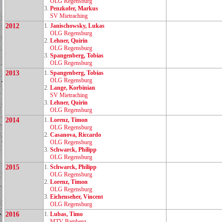
OLG Regensburg
3.
Penzkofer, Markus
SV Mietraching
2012
1.
Janischowsky, Lukas
OLG Regensburg
2.
Lehner, Quirin
OLG Regensburg
3.
Spangenberg, Tobias
OLG Regensburg
2013
1.
Spangenberg, Tobias
OLG Regensburg
2.
Lange, Korbinian
SV Mietraching
3.
Lehner, Quirin
OLG Regensburg
2014
1.
Lorenz, Timon
OLG Regensburg
2.
Casanova, Riccardo
OLG Regensburg
3.
Schwarck, Philipp
OLG Regensburg
2015
1.
Schwarck, Philipp
OLG Regensburg
2.
Lorenz, Timon
OLG Regensburg
3.
Eichenseher, Vincent
OLG Regensburg
2016
1.
Lubas, Timo
MTV Bamberg