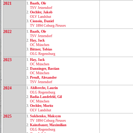
2021
1.
Baath, Ole
TSV Jetzendorf
2.
Oechler, Jakob
OLV Landshut
3.
Cionoiu, Daniel
TV 1894 Coburg‑Neuses
2022
1.
Baath, Ole
TSV Jetzendorf
2.
Hay, Jack
OC München
3.
Bittner, Tobias
OLG Regensburg
2023
1.
Hay, Jack
OC München
2.
Danninger, Bastian
OC München
3.
Preuß, Alexander
TSV Jetzendorf
2024
1.
Ahlbrecht, Laurin
OLG Regensburg
2.
Badia‑Landefeld, Gil
OC München
3.
Oechler, Moritz
OLV Landshut
2025
1.
Sukhenko, Maksym
TV 1894 Coburg‑Neuses
2.
Kainzbauer, Maximilian
OLG Regensburg