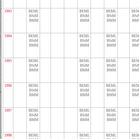
1993
BEML
BEML
BEML
BEM
BStM
BStM
BStM
BSt
BMM
BMM
BMM
BM
1994
BEML
BEML
BEML
BEM
BStM
BStM
BStM
BSt
BMM
BMM
BMM
BM
1995
BEML
BEML
BEML
BEM
BStM
BStM
BStM
BSt
BMM
BMM
BMM
BM
1996
BEML
BEML
BEML
BEM
BStM
BStM
BStM
BSt
BMM
BMM
BMM
BM
1997
BEML
BEML
BEML
BEM
BStM
BStM
BStM
BSt
BMM
BMM
BMM
BM
1998
BEML
BEML
BEML
BEM