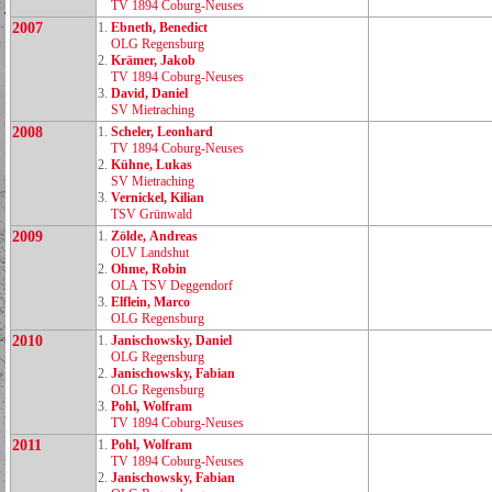
TV 1894 Coburg‑Neuses
2007
1.
Ebneth, Benedict
OLG Regensburg
2.
Krämer, Jakob
TV 1894 Coburg‑Neuses
3.
David, Daniel
SV Mietraching
2008
1.
Scheler, Leonhard
TV 1894 Coburg‑Neuses
2.
Kühne, Lukas
SV Mietraching
3.
Vernickel, Kilian
TSV Grünwald
2009
1.
Zölde, Andreas
OLV Landshut
2.
Ohme, Robin
OLA TSV Deggendorf
3.
Elflein, Marco
OLG Regensburg
2010
1.
Janischowsky, Daniel
OLG Regensburg
2.
Janischowsky, Fabian
OLG Regensburg
3.
Pohl, Wolfram
TV 1894 Coburg‑Neuses
2011
1.
Pohl, Wolfram
TV 1894 Coburg‑Neuses
2.
Janischowsky, Fabian