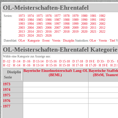
OL-Meisterschaften-Ehrentafel
Serien:
1973
·
1974
·
1975
·
1976
·
1977
·
1978
·
1979
·
1980
·
1981
·
1982
1983
·
1984
·
1985
·
1986
·
1987
·
1988
·
1989
·
1990
·
1991
·
1992
1993
·
1994
·
1995
·
1996
·
1997
·
1998
·
1999
·
2000
·
2001
·
2002
2003
·
2004
·
2005
·
2006
·
2007
·
2008
·
2009
·
2010
·
2011
·
2012
2013
·
2014
·
2015
·
2016
·
2017
·
2018
·
2019
·
2020
·
2021
·
2022
2023
·
2024
·
2025
·
2026
Datenblatt:
OLer
·
Kategorie
·
Event
·
Verein
·
Disziplin
Statistiken:
OLer
·
Verein
·
Titel
V
OL-Meisterschaften-Ehrentafel Kategorie
Wähle eine Kategorie zur Anzeige aus:
D -12
·
D -14
·
D -16
·
D 13-14
·
D 15-16
·
D 15-18
·
D 17-18
·
D 19 E
·
D 33-
·
D 35-
·
H -12
·
H -14
·
H -16
·
H 13-14
·
H 15-16
·
H 15-18
·
H 17-18
·
H 17-20
·
H 19 E
·
H 21 
Bayerische Einzelmeisterschaft Lang-OL
Bayerische Staffel
Disziplin
(BEML)
(BStM, Teamrei
Serie
1973
1974
1975
1976
1977