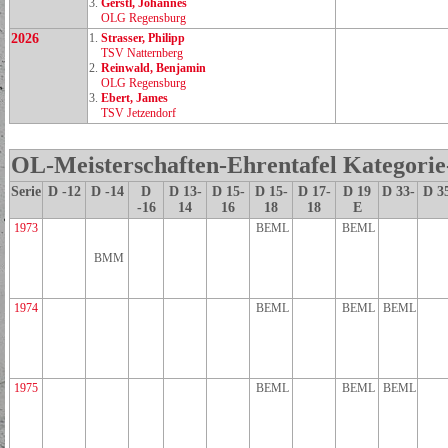
3.
Gerstl, Johannes
OLG Regensburg
2026
1.
Strasser, Philipp
TSV Natternberg
2.
Reinwald, Benjamin
OLG Regensburg
3.
Ebert, James
TSV Jetzendorf
OL-Meisterschaften-Ehrentafel Kategori
Serie
D -12
D -14
D
D 13-
D 15-
D 15-
D 17-
D 19
D 33-
D 3
-16
14
16
18
18
E
1973
BEML
BEML
BMM
1974
BEML
BEML
BEML
1975
BEML
BEML
BEML