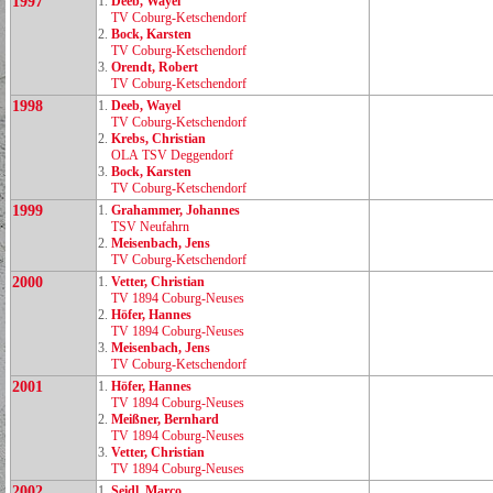
1997
1.
Deeb, Wayel
TV Coburg‑Ketschendorf
2.
Bock, Karsten
TV Coburg‑Ketschendorf
3.
Orendt, Robert
TV Coburg‑Ketschendorf
1998
1.
Deeb, Wayel
TV Coburg‑Ketschendorf
2.
Krebs, Christian
OLA TSV Deggendorf
3.
Bock, Karsten
TV Coburg‑Ketschendorf
1999
1.
Grahammer, Johannes
TSV Neufahrn
2.
Meisenbach, Jens
TV Coburg‑Ketschendorf
2000
1.
Vetter, Christian
TV 1894 Coburg‑Neuses
2.
Höfer, Hannes
TV 1894 Coburg‑Neuses
3.
Meisenbach, Jens
TV Coburg‑Ketschendorf
2001
1.
Höfer, Hannes
TV 1894 Coburg‑Neuses
2.
Meißner, Bernhard
TV 1894 Coburg‑Neuses
3.
Vetter, Christian
TV 1894 Coburg‑Neuses
2002
1.
Seidl, Marco