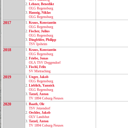
2.
Lehner, Benedikt
OLG Regensburg
3.
Hannig, Niklas
OLG Regensburg
2017
1.
Kraus, Konstantin
OLG Regensburg
2.
Fischer, Julius
OLG Regensburg
3.
Dingfelder, Philipp
TSV Ipsheim
2018
1.
Kraus, Konstantin
OLG Regensburg
2.
Friebe, Jonas
OLA TSV Deggendorf
3.
Fischl, Felix
SV Mietraching
2019
1.
Unger, Jakob
OLG Regensburg
2.
Lieblich, Yannick
OLG Regensburg
3.
Tatzel, Anton
TV 1894 Coburg‑Neuses
2020
1.
Baath, Ole
TSV Jetzendorf
2.
Oechler, Jakob
OLV Landshut
3.
Tatzel, Anton
TV 1894 Coburg‑Neuses