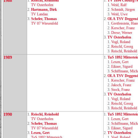
1988
1.
Reischl, Reinhold
1.
TV 1894 Coburg‑N
TV Osterhofen
1.
Weid, Ralf
2.
Hartmann, Dirk
2.
Schmidt, Jürgen
TV Landau
3.
Weid, Uwe
3.
Scheler, Thomas
2.
OLA TSV Deggend
TV 07 Wiesenfeld
1.
Greifenstein, Han
2.
Kerscher, Franz
3.
Drese, Werner
3.
TV Osterhofen
1.
Vogl, Roland
2.
Reischl, Georg
3.
Reischl, Reinhold
1989
1.
TuS 1892 Mittertei
1.
Lexen, Gert
2.
Eikner, Sigurd
3.
Schiffmann, Mich
2.
OLA TSV Deggend
1.
Kerscher, Franz
2.
Jaksch, Franz
3.
Stock, Franz
3.
TV Osterhofen
1.
Vogl, Roland
2.
Reischl, Georg
3.
Reischl, Reinhold
1990
1.
Reischl, Reinhold
1.
TuS 1892 Mittertei
TV Osterhofen
1.
Lexen, Gert
2.
Scheler, Thomas
2.
Schiffmann, Mich
TV 07 Wiesenfeld
3.
Eikner, Sigurd
3.
Lexen, Gert
2.
TV Osterhofen
TuS 1892 Mitterteich
1.
Vogl, Roland