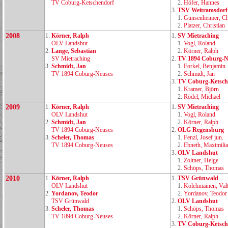
TV Coburg‑Ketschendorf
2.
Höfer, Hannes
3.
TSV Weitramsdorf
1.
Gunsenheimer, Ch
2.
Platzer, Christian
2008
1.
Körner, Ralph
1.
SV Mietraching
OLV Landshut
1.
Vogl, Roland
2.
Lange, Sebastian
2.
Körner, Ralph
SV Mietraching
2.
TV 1894 Coburg‑N
3.
Schmidt, Jan
1.
Forkel, Benjamin
TV 1894 Coburg‑Neuses
2.
Schmidt, Jan
3.
TV Coburg‑Ketsch
1.
Kramer, Björn
2.
Rödel, Michael
2009
1.
Körner, Ralph
1.
SV Mietraching
OLV Landshut
1.
Vogl, Roland
2.
Schmidt, Jan
2.
Körner, Ralph
TV 1894 Coburg‑Neuses
2.
OLG Regensburg
3.
Scheler, Thomas
1.
Fenzl, Josef jun.
TV 1894 Coburg‑Neuses
2.
Ebneth, Maximili
3.
OLV Landshut
1.
Zoltner, Helge
2.
Schöps, Thomas
2010
1.
Körner, Ralph
1.
TSV Grünwald
OLV Landshut
1.
Kolehmainen, Valt
2.
Yordanov, Teodor
2.
Yordanov, Teodor
TSV Grünwald
2.
OLV Landshut
3.
Scheler, Thomas
1.
Schöps, Thomas
TV 1894 Coburg‑Neuses
2.
Körner, Ralph
3.
TV Coburg‑Ketsch