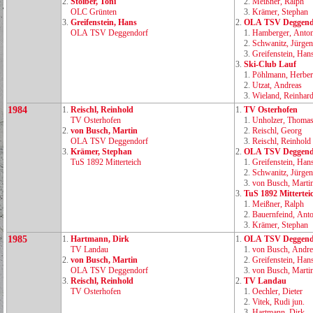
2.
Stoiber, Toni
2.
Meißner, Ralph
OLC Grünten
3.
Krämer, Stephan
3.
Greifenstein, Hans
2.
OLA TSV Deggend
OLA TSV Deggendorf
1.
Hamberger, Anto
2.
Schwanitz, Jürgen
3.
Greifenstein, Han
3.
Ski‑Club Lauf
1.
Pöhlmann, Herber
2.
Utzat, Andreas
3.
Wieland, Reinhar
1984
1.
Reischl, Reinhold
1.
TV Osterhofen
TV Osterhofen
1.
Unholzer, Thoma
2.
von Busch, Martin
2.
Reischl, Georg
OLA TSV Deggendorf
3.
Reischl, Reinhold
3.
Krämer, Stephan
2.
OLA TSV Deggend
TuS 1892 Mitterteich
1.
Greifenstein, Han
2.
Schwanitz, Jürgen
3.
von Busch, Marti
3.
TuS 1892 Mittertei
1.
Meißner, Ralph
2.
Bauernfeind, Ant
3.
Krämer, Stephan
1985
1.
Hartmann, Dirk
1.
OLA TSV Deggend
TV Landau
1.
von Busch, Andre
2.
von Busch, Martin
2.
Greifenstein, Han
OLA TSV Deggendorf
3.
von Busch, Marti
3.
Reischl, Reinhold
2.
TV Landau
TV Osterhofen
1.
Oechler, Dieter
2.
Vitek, Rudi jun.
3.
Hartmann, Dirk