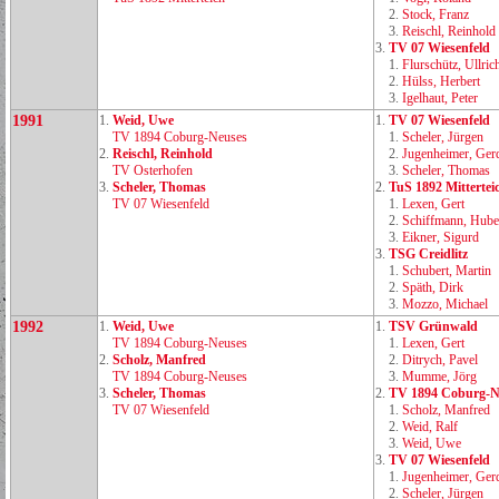
2.
Stock, Franz
3.
Reischl, Reinhold
3.
TV 07 Wiesenfeld
1.
Flurschütz, Ullric
2.
Hülss, Herbert
3.
Igelhaut, Peter
1991
1.
Weid, Uwe
1.
TV 07 Wiesenfeld
TV 1894 Coburg‑Neuses
1.
Scheler, Jürgen
2.
Reischl, Reinhold
2.
Jugenheimer, Ger
TV Osterhofen
3.
Scheler, Thomas
3.
Scheler, Thomas
2.
TuS 1892 Mittertei
TV 07 Wiesenfeld
1.
Lexen, Gert
2.
Schiffmann, Hube
3.
Eikner, Sigurd
3.
TSG Creidlitz
1.
Schubert, Martin
2.
Späth, Dirk
3.
Mozzo, Michael
1992
1.
Weid, Uwe
1.
TSV Grünwald
TV 1894 Coburg‑Neuses
1.
Lexen, Gert
2.
Scholz, Manfred
2.
Ditrych, Pavel
TV 1894 Coburg‑Neuses
3.
Mumme, Jörg
3.
Scheler, Thomas
2.
TV 1894 Coburg‑N
TV 07 Wiesenfeld
1.
Scholz, Manfred
2.
Weid, Ralf
3.
Weid, Uwe
3.
TV 07 Wiesenfeld
1.
Jugenheimer, Ger
2.
Scheler, Jürgen