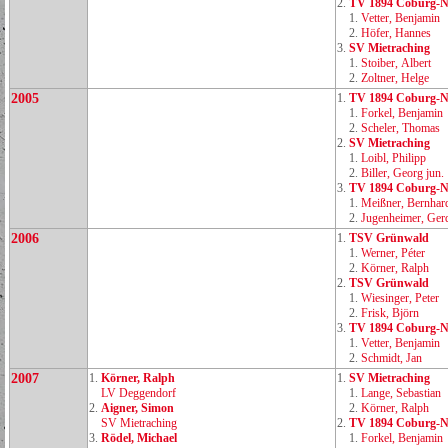
2.
TV 1894 Coburg‑N
1.
Vetter, Benjamin
2.
Höfer, Hannes
3.
SV Mietraching
1.
Stoiber, Albert
2.
Zoltner, Helge
2005
1.
TV 1894 Coburg‑N
1.
Forkel, Benjamin
2.
Scheler, Thomas
2.
SV Mietraching
1.
Loibl, Philipp
2.
Biller, Georg jun.
3.
TV 1894 Coburg‑N
1.
Meißner, Bernhar
2.
Jugenheimer, Ger
2006
1.
TSV Grünwald
1.
Werner, Péter
2.
Körner, Ralph
2.
TSV Grünwald
1.
Wiesinger, Peter
2.
Frisk, Björn
3.
TV 1894 Coburg‑N
1.
Vetter, Benjamin
2.
Schmidt, Jan
2007
1.
Körner, Ralph
1.
SV Mietraching
LV Deggendorf
1.
Lange, Sebastian
2.
Aigner, Simon
2.
Körner, Ralph
SV Mietraching
2.
TV 1894 Coburg‑N
3.
Rödel, Michael
1.
Forkel, Benjamin