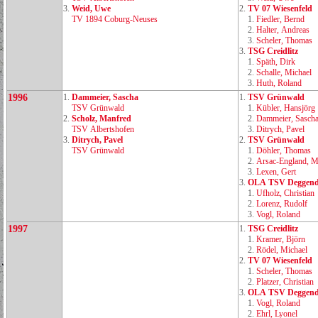
3.
Weid, Uwe
2.
TV 07 Wiesenfeld
TV 1894 Coburg‑Neuses
1.
Fiedler, Bernd
2.
Halter, Andreas
3.
Scheler, Thomas
3.
TSG Creidlitz
1.
Späth, Dirk
2.
Schalle, Michael
3.
Huth, Roland
1996
1.
Dammeier, Sascha
1.
TSV Grünwald
TSV Grünwald
1.
Kübler, Hansjörg
2.
Scholz, Manfred
2.
Dammeier, Sasch
TSV Albertshofen
3.
Ditrych, Pavel
3.
Ditrych, Pavel
2.
TSV Grünwald
TSV Grünwald
1.
Döhler, Thomas
2.
Arsac‑England, M
3.
Lexen, Gert
3.
OLA TSV Deggend
1.
Ufholz, Christian
2.
Lorenz, Rudolf
3.
Vogl, Roland
1997
1.
TSG Creidlitz
1.
Kramer, Björn
2.
Rödel, Michael
2.
TV 07 Wiesenfeld
1.
Scheler, Thomas
2.
Platzer, Christian
3.
OLA TSV Deggend
1.
Vogl, Roland
2.
Ehrl, Lyonel