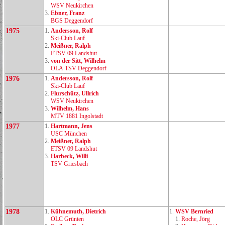
WSV Neukirchen
3.
Ebner, Franz
BGS Deggendorf
1975
1.
Andersson, Rolf
Ski‑Club Lauf
2.
Meißner, Ralph
ETSV 09 Landshut
3.
von der Sitt, Wilhelm
OLA TSV Deggendorf
1976
1.
Andersson, Rolf
Ski‑Club Lauf
2.
Flurschütz, Ullrich
WSV Neukirchen
3.
Wilhelm, Hans
MTV 1881 Ingolstadt
1977
1.
Hartmann, Jens
USC München
2.
Meißner, Ralph
ETSV 09 Landshut
3.
Harbeck, Willi
TSV Griesbach
1978
1.
Kühnemuth, Dietrich
1.
WSV Bernried
OLC Grünten
1.
Roche, Jörg