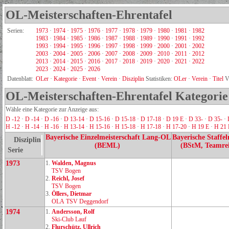
OL-Meisterschaften-Ehrentafel
Serien:
1973
·
1974
·
1975
·
1976
·
1977
·
1978
·
1979
·
1980
·
1981
·
1982
1983
·
1984
·
1985
·
1986
·
1987
·
1988
·
1989
·
1990
·
1991
·
1992
1993
·
1994
·
1995
·
1996
·
1997
·
1998
·
1999
·
2000
·
2001
·
2002
2003
·
2004
·
2005
·
2006
·
2007
·
2008
·
2009
·
2010
·
2011
·
2012
2013
·
2014
·
2015
·
2016
·
2017
·
2018
·
2019
·
2020
·
2021
·
2022
2023
·
2024
·
2025
·
2026
Datenblatt:
OLer
·
Kategorie
·
Event
·
Verein
·
Disziplin
Statistiken:
OLer
·
Verein
·
Titel
V
OL-Meisterschaften-Ehrentafel Kategorie
Wähle eine Kategorie zur Anzeige aus:
D -12
·
D -14
·
D -16
·
D 13-14
·
D 15-16
·
D 15-18
·
D 17-18
·
D 19 E
·
D 33-
·
D 35-
·
H -12
·
H -14
·
H -16
·
H 13-14
·
H 15-16
·
H 15-18
·
H 17-18
·
H 17-20
·
H 19 E
·
H 21 
Bayerische Einzelmeisterschaft Lang-OL
Bayerische Staffel
Disziplin
(BEML)
(BStM, Teamrei
Serie
1973
1.
Walden, Magnus
TSV Bogen
2.
Reichl, Josef
TSV Bogen
3.
Öllers, Dietmar
OLA TSV Deggendorf
1974
1.
Andersson, Rolf
Ski‑Club Lauf
2.
Flurschütz, Ullrich