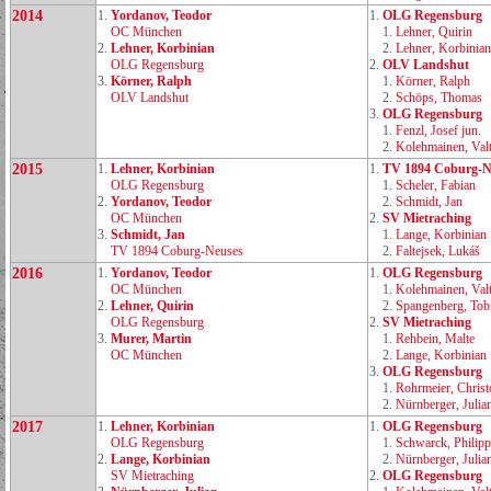
2014
1.
Yordanov, Teodor
1.
OLG Regensburg
OC München
1.
Lehner, Quirin
2.
Lehner, Korbinian
2.
Lehner, Korbinian
OLG Regensburg
2.
OLV Landshut
3.
Körner, Ralph
1.
Körner, Ralph
OLV Landshut
2.
Schöps, Thomas
3.
OLG Regensburg
1.
Fenzl, Josef jun.
2.
Kolehmainen, Valt
2015
1.
Lehner, Korbinian
1.
TV 1894 Coburg‑N
OLG Regensburg
1.
Scheler, Fabian
2.
Yordanov, Teodor
2.
Schmidt, Jan
OC München
2.
SV Mietraching
3.
Schmidt, Jan
1.
Lange, Korbinian
TV 1894 Coburg‑Neuses
2.
Faltejsek, Lukáš
2016
1.
Yordanov, Teodor
1.
OLG Regensburg
OC München
1.
Kolehmainen, Valt
2.
Lehner, Quirin
2.
Spangenberg, Tob
OLG Regensburg
2.
SV Mietraching
3.
Murer, Martin
1.
Rehbein, Malte
OC München
2.
Lange, Korbinian
3.
OLG Regensburg
1.
Rohrmeier, Chris
2.
Nürnberger, Julia
2017
1.
Lehner, Korbinian
1.
OLG Regensburg
OLG Regensburg
1.
Schwarck, Philipp
2.
Lange, Korbinian
2.
Nürnberger, Julia
SV Mietraching
2.
OLG Regensburg