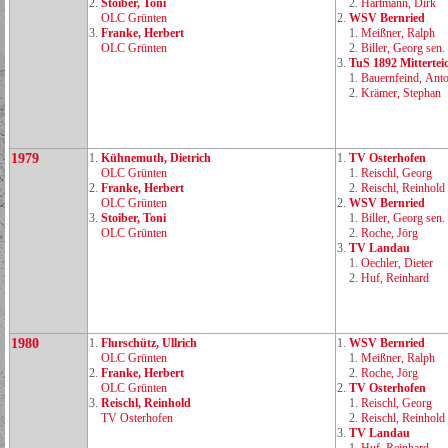
2.
Stoiber, Toni
2.
Hartmann, Dirk
OLC Grünten
2.
WSV Bernried
3.
Franke, Herbert
1.
Meißner, Ralph
OLC Grünten
2.
Biller, Georg sen.
3.
TuS 1892 Mittertei
1.
Bauernfeind, Ant
2.
Krämer, Stephan
1979
1.
Kühnemuth, Dietrich
1.
TV Osterhofen
OLC Grünten
1.
Reischl, Georg
2.
Franke, Herbert
2.
Reischl, Reinhold
OLC Grünten
2.
WSV Bernried
3.
Stoiber, Toni
1.
Biller, Georg sen.
OLC Grünten
2.
Roche, Jörg
3.
TV Landau
1.
Oechler, Dieter
2.
Huf, Reinhard
1980
1.
Flurschütz, Ullrich
1.
WSV Bernried
OLC Grünten
1.
Meißner, Ralph
2.
Franke, Herbert
2.
Roche, Jörg
OLC Grünten
2.
TV Osterhofen
3.
Reischl, Reinhold
1.
Reischl, Georg
TV Osterhofen
2.
Reischl, Reinhold
3.
TV Landau