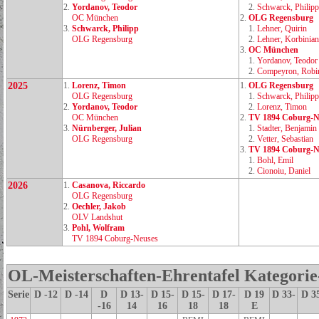
2.
Yordanov, Teodor
2.
Schwarck, Philipp
OC München
2.
OLG Regensburg
3.
Schwarck, Philipp
1.
Lehner, Quirin
OLG Regensburg
2.
Lehner, Korbinian
3.
OC München
1.
Yordanov, Teodor
2.
Compeyron, Robi
2025
1.
Lorenz, Timon
1.
OLG Regensburg
OLG Regensburg
1.
Schwarck, Philipp
2.
Yordanov, Teodor
2.
Lorenz, Timon
OC München
2.
TV 1894 Coburg‑N
3.
Nürnberger, Julian
1.
Stadter, Benjamin
OLG Regensburg
2.
Vetter, Sebastian
3.
TV 1894 Coburg‑N
1.
Bohl, Emil
2.
Cionoiu, Daniel
2026
1.
Casanova, Riccardo
OLG Regensburg
2.
Oechler, Jakob
OLV Landshut
3.
Pohl, Wolfram
TV 1894 Coburg‑Neuses
OL-Meisterschaften-Ehrentafel Kategori
Serie
D -12
D -14
D
D 13-
D 15-
D 15-
D 17-
D 19
D 33-
D 3
-16
14
16
18
18
E