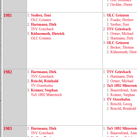
1.
Huf, Reinhard
2.
Oechler, Dieter
1981
1.
Stoiber, Toni
1.
OLC Grünten
OLC Grünten
1.
Franke, Herbert
2.
Hartmann, Dirk
2.
Stoiber, Toni
TSV Griesbach
2.
TSV Griesbach
3.
Kühnemuth, Dietrich
1.
Ortner, Michael
OLC Grünten
2.
Hartmann, Dirk
3.
OLC Grünten
1.
Becker, Thomas
2.
Kühnemuth, Dietr
1982
1.
Hartmann, Dirk
1.
TSV Griesbach
TSV Griesbach
1.
Hartmann, Dirk
2.
Reischl, Reinhold
2.
Ortner, Michael
TV Osterhofen
2.
TuS 1892 Mittertei
3.
Krämer, Stephan
1.
Bauernfeind, Ant
TuS 1892 Mitterteich
2.
Krämer, Stephan
3.
TV Osterhofen
1.
Reischl, Georg
2.
Reischl, Reinhold
1983
1.
Hartmann, Dirk
1.
TuS 1892 Mittertei
TSV Griesbach
1.
Bauernfeind, Ant