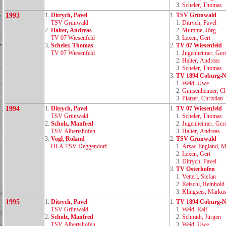
3.
Scheler, Thomas
1993
1.
Ditrych, Pavel
1.
TSV Grünwald
TSV Grünwald
1.
Ditrych, Pavel
2.
Halter, Andreas
2.
Mumme, Jörg
TV 07 Wiesenfeld
3.
Lexen, Gert
3.
Scheler, Thomas
2.
TV 07 Wiesenfeld
TV 07 Wiesenfeld
1.
Jugenheimer, Ger
2.
Halter, Andreas
3.
Scheler, Thomas
3.
TV 1894 Coburg‑N
1.
Weid, Uwe
2.
Gunsenheimer, Ch
3.
Platzer, Christian
1994
1.
Ditrych, Pavel
1.
TV 07 Wiesenfeld
TSV Grünwald
1.
Scheler, Thomas
2.
Scholz, Manfred
2.
Jugenheimer, Ger
TSV Albertshofen
3.
Halter, Andreas
3.
Vogl, Roland
2.
TSV Grünwald
OLA TSV Deggendorf
1.
Arsac‑England, M
2.
Lexen, Gert
3.
Ditrych, Pavel
3.
TV Osterhofen
1.
Vetterl, Stefan
2.
Reischl, Reinhold
3.
Klingseis, Marku
1995
1.
Ditrych, Pavel
1.
TV 1894 Coburg‑N
TSV Grünwald
1.
Weid, Ralf
2.
Scholz, Manfred
2.
Schmidt, Jürgen
TSV Albertshofen
3.
Weid, Uwe