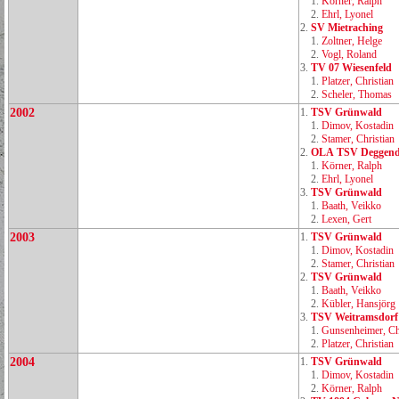
1.
Körner, Ralph
2.
Ehrl, Lyonel
2.
SV Mietraching
1.
Zoltner, Helge
2.
Vogl, Roland
3.
TV 07 Wiesenfeld
1.
Platzer, Christian
2.
Scheler, Thomas
2002
1.
TSV Grünwald
1.
Dimov, Kostadin
2.
Stamer, Christian
2.
OLA TSV Deggend
1.
Körner, Ralph
2.
Ehrl, Lyonel
3.
TSV Grünwald
1.
Baath, Veikko
2.
Lexen, Gert
2003
1.
TSV Grünwald
1.
Dimov, Kostadin
2.
Stamer, Christian
2.
TSV Grünwald
1.
Baath, Veikko
2.
Kübler, Hansjörg
3.
TSV Weitramsdorf
1.
Gunsenheimer, Ch
2.
Platzer, Christian
2004
1.
TSV Grünwald
1.
Dimov, Kostadin
2.
Körner, Ralph