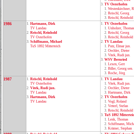
3.
TV Osterhofen
1.
Westenkirchner, R
2.
Reischl, Georg
3.
Reischl, Reinhold
1986
1.
Hartmann, Dirk
1.
TV Osterhofen
TV Landau
1.
Unholzer, Thoma
2.
Reischl, Reinhold
2.
Reischl, Georg
TV Osterhofen
3.
Reischl, Reinhold
3.
Schiffmann, Michael
2.
TV Landau
TuS 1892 Mitterteich
1.
Putz, Elmar jun.
2.
Oechler, Dieter
3.
Vitek, Rudi jun.
3.
WSV Bernried
1.
Lexen, Gert
2.
Biller, Georg sen.
3.
Roche, Jörg
1987
1.
Reischl, Reinhold
1.
TV Landau
TV Osterhofen
1.
Vitek, Rudi jun.
2.
Vitek, Rudi jun.
2.
Oechler, Dieter
TV Landau
3.
Hartmann, Dirk
3.
Hartmann, Dirk
2.
TV Osterhofen
TV Landau
1.
Vogl, Roland
2.
Vetterl, Stefan
3.
Reischl, Reinhold
3.
TuS 1892 Mittertei
1.
Lenk, Thomas
2.
Schiffmann, Mich
3.
Krämer, Stephan