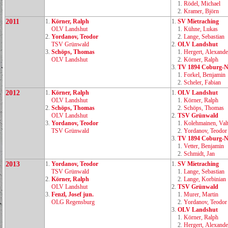
1.
Rödel, Michael
2.
Kramer, Björn
2011
1.
Körner, Ralph
1.
SV Mietraching
OLV Landshut
1.
Kühne, Lukas
2.
Yordanov, Teodor
2.
Lange, Sebastian
TSV Grünwald
2.
OLV Landshut
3.
Schöps, Thomas
1.
Hergert, Alexande
OLV Landshut
2.
Körner, Ralph
3.
TV 1894 Coburg‑N
1.
Forkel, Benjamin
2.
Scheler, Fabian
2012
1.
Körner, Ralph
1.
OLV Landshut
OLV Landshut
1.
Körner, Ralph
2.
Schöps, Thomas
2.
Schöps, Thomas
OLV Landshut
2.
TSV Grünwald
3.
Yordanov, Teodor
1.
Kolehmainen, Valt
TSV Grünwald
2.
Yordanov, Teodor
3.
TV 1894 Coburg‑N
1.
Vetter, Benjamin
2.
Schmidt, Jan
2013
1.
Yordanov, Teodor
1.
SV Mietraching
TSV Grünwald
1.
Lange, Sebastian
2.
Körner, Ralph
2.
Lange, Korbinian
OLV Landshut
2.
TSV Grünwald
3.
Fenzl, Josef jun.
1.
Murer, Martin
OLG Regensburg
2.
Yordanov, Teodor
3.
OLV Landshut
1.
Körner, Ralph
2.
Hergert, Alexande