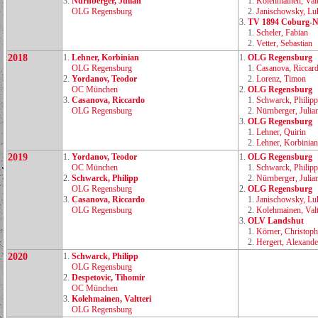
3.
Nürnberger, Julian
1.
Kolehmainen, Valt
OLG Regensburg
2.
Janischowsky, Lu
3.
TV 1894 Coburg‑N
1.
Scheler, Fabian
2.
Vetter, Sebastian
2018
1.
Lehner, Korbinian
1.
OLG Regensburg
OLG Regensburg
1.
Casanova, Riccar
2.
Yordanov, Teodor
2.
Lorenz, Timon
OC München
2.
OLG Regensburg
3.
Casanova, Riccardo
1.
Schwarck, Philipp
OLG Regensburg
2.
Nürnberger, Julia
3.
OLG Regensburg
1.
Lehner, Quirin
2.
Lehner, Korbinian
2019
1.
Yordanov, Teodor
1.
OLG Regensburg
OC München
1.
Schwarck, Philipp
2.
Schwarck, Philipp
2.
Nürnberger, Julia
OLG Regensburg
2.
OLG Regensburg
3.
Casanova, Riccardo
1.
Janischowsky, Lu
OLG Regensburg
2.
Kolehmainen, Valt
3.
OLV Landshut
1.
Körner, Christoph
2.
Hergert, Alexande
2020
1.
Schwarck, Philipp
OLG Regensburg
2.
Despetovic, Tihomir
OC München
3.
Kolehmainen, Valtteri
OLG Regensburg