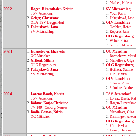
2.
Mathea, Helena
2022
1.
Hagen‑Ritzenthaler, Kristin
1.
SV Mietraching
TSV Jetzendorf
1.
Vogl, Karin
2.
Geiger, Christiane
2.
Faltejsková, Jana
OLA TSV Deggendorf
2.
OLV Landshut
3.
Faltejsková, Jana
1.
Oechler, Heike
SV Mietraching
2.
Ropertz, Jana
3.
OLG Regensburg
1.
Weber, Petra
2.
Grifoni, Milena
2023
1.
Kuznetsova, Elizaveta
1.
OC München
OC München
1.
Barthelemy, Maud
2.
Grifoni, Milena
2.
Manoilova, Olga
OLG Regensburg
2.
OLG Regensburg
3.
Faltejsková, Jana
1.
Hofherr, Sabine
SV Mietraching
2.
Pühl, Elvira
3.
OLV Landshut
1.
Schöps, Anke
2.
Schultze, Andrea
2024
1.
Lorenz‑Baath, Katrin
1.
TSV Jetzendorf
TSV Jetzendorf
1.
Lorenz‑Baath, Kat
2.
Böhme, Katja‑Christine
2.
Hagen‑Ritzenthaler
TV 1894 Coburg‑Neuses
2.
OC München
3.
Badia Comas, Núria
1.
Manoilova, Olga
OC München
2.
Danninger, Alexa
3.
OLG Regensburg
1.
Pühl, Elvira
2.
Lauer, Claudia