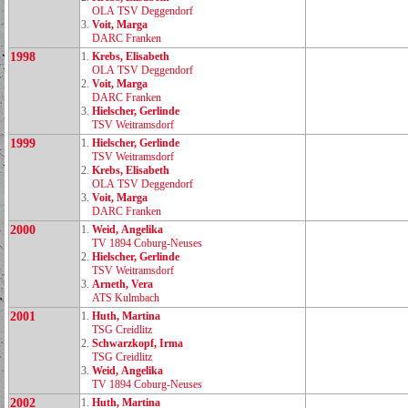
OLA TSV Deggendorf
3.
Voit, Marga
DARC Franken
1998
1.
Krebs, Elisabeth
OLA TSV Deggendorf
2.
Voit, Marga
DARC Franken
3.
Hielscher, Gerlinde
TSV Weitramsdorf
1999
1.
Hielscher, Gerlinde
TSV Weitramsdorf
2.
Krebs, Elisabeth
OLA TSV Deggendorf
3.
Voit, Marga
DARC Franken
2000
1.
Weid, Angelika
TV 1894 Coburg‑Neuses
2.
Hielscher, Gerlinde
TSV Weitramsdorf
3.
Arneth, Vera
ATS Kulmbach
2001
1.
Huth, Martina
TSG Creidlitz
2.
Schwarzkopf, Irma
TSG Creidlitz
3.
Weid, Angelika
TV 1894 Coburg‑Neuses
2002
1.
Huth, Martina