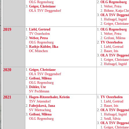
OLG Regensburg
2.
OLG Regensburg
3.
Geiger, Christiane
1.
Weber, Petra
OLA TSV Deggendorf
2.
Böhme, Katja‑Chri
3.
OLA TSV Deggend
1.
Hufnagel, Ingrid
2.
Geiger, Christiane
2019
1.
Liebl, Gertrud
1.
OLG Regensburg
TV Osterhofen
1.
Weber, Petra
2.
Weber, Petra
2.
Grifoni, Milena
OLG Regensburg
2.
TV Osterhofen
3.
Rathje‑Kübler, Ilka
1.
Liebl, Gertrud
OC München
2.
Bauer, Iris
3.
OLA TSV Deggend
1.
Geiger, Christiane
2.
Hufnagel, Ingrid
2020
1.
Geiger, Christiane
OLA TSV Deggendorf
2.
Grifoni, Milena
OLG Regensburg
3.
Döhler, Ute
SV Pechbrunn
2021
1.
Hagen‑Ritzenthaler, Kristin
1.
TV Osterhofen
TSV Jetzendorf
1.
Liebl, Gertrud
2.
Faltejsková, Jana
2.
Bauer, Iris
SV Mietraching
2.
OLA TSV Deggend
3.
Grifoni, Milena
1.
Hufnagel, Ingrid
OLG Regensburg
2.
Seidl, Silvia
3.
OLA TSV Deggend
1.
Geiger, Christiane