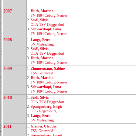
2007
1.
Huth, Martina
TV 1894 Coburg‑Neuses
2.
Seidl, Silvia
OLA TSV Deggendorf
3.
Schwarzkopf, Irma
TV 1894 Coburg‑Neuses
2008
1.
Lange, Petra
SV Mietraching
2.
Seidl, Silvia
OLA TSV Deggendorf
3.
Huth, Martina
TV 1894 Coburg‑Neuses
2009
1.
Zimmermann, Sabine
TSV Grünwald
2.
Huth, Martina
TV 1894 Coburg‑Neuses
3.
Schwarzkopf, Irma
TV 1894 Coburg‑Neuses
2010
1.
Seidl, Silvia
OLA TSV Deggendorf
2.
Spangenberg, Birgit
OLG Regensburg
3.
Lange, Petra
SV Mietraching
2011
1.
Greiner, Claudia
TSV Grünwald
2.
Spangenberg, Birgit