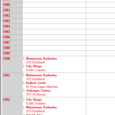
1980
1981
1982
1983
1984
1985
1986
1987
1988
1989
1990
1.
Blumensaat, Katharina
ATS Kulmbach
2.
Voit, Marga
DARC Franken
1991
1.
Blumensaat, Katharina
ATS Kulmbach
2.
Kolloch, Gerda
SC Prinz Eugen München
3.
Arzberger, Christa
TSV Pechbrunn
1992
1.
Voit, Marga
DARC Franken
2.
Blumensaat, Katharina
ATS Kulmbach