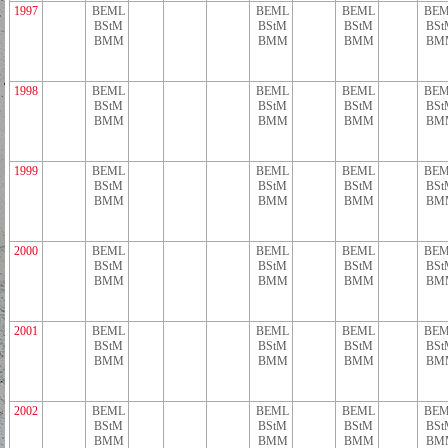
1997
BEML
BEML
BEML
BEM
BStM
BStM
BStM
BSt
BMM
BMM
BMM
BM
1998
BEML
BEML
BEML
BEM
BStM
BStM
BStM
BSt
BMM
BMM
BMM
BM
1999
BEML
BEML
BEML
BEM
BStM
BStM
BStM
BSt
BMM
BMM
BMM
BM
2000
BEML
BEML
BEML
BEM
BStM
BStM
BStM
BSt
BMM
BMM
BMM
BM
2001
BEML
BEML
BEML
BEM
BStM
BStM
BStM
BSt
BMM
BMM
BMM
BM
2002
BEML
BEML
BEML
BEM
BStM
BStM
BStM
BSt
BMM
BMM
BMM
BM