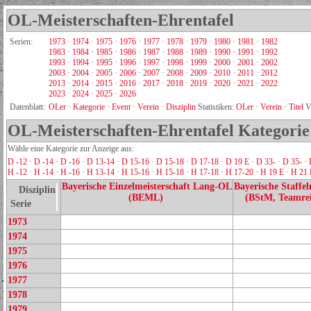
OL-Meisterschaften-Ehrentafel
Serien:
1973
·
1974
·
1975
·
1976
·
1977
·
1978
·
1979
·
1980
·
1981
·
1982
1983
·
1984
·
1985
·
1986
·
1987
·
1988
·
1989
·
1990
·
1991
·
1992
1993
·
1994
·
1995
·
1996
·
1997
·
1998
·
1999
·
2000
·
2001
·
2002
2003
·
2004
·
2005
·
2006
·
2007
·
2008
·
2009
·
2010
·
2011
·
2012
2013
·
2014
·
2015
·
2016
·
2017
·
2018
·
2019
·
2020
·
2021
·
2022
2023
·
2024
·
2025
·
2026
Datenblatt:
OLer
·
Kategorie
·
Event
·
Verein
·
Disziplin
Statistiken:
OLer
·
Verein
·
Titel
V
OL-Meisterschaften-Ehrentafel Kategorie
Wähle eine Kategorie zur Anzeige aus:
D -12
·
D -14
·
D -16
·
D 13-14
·
D 15-16
·
D 15-18
·
D 17-18
·
D 19 E
·
D 33-
·
D 35-
·
H -12
·
H -14
·
H -16
·
H 13-14
·
H 15-16
·
H 15-18
·
H 17-18
·
H 17-20
·
H 19 E
·
H 21 
Bayerische Einzelmeisterschaft Lang-OL
Bayerische Staffel
Disziplin
(BEML)
(BStM, Teamrei
Serie
1973
1974
1975
1976
1977
1978
1979