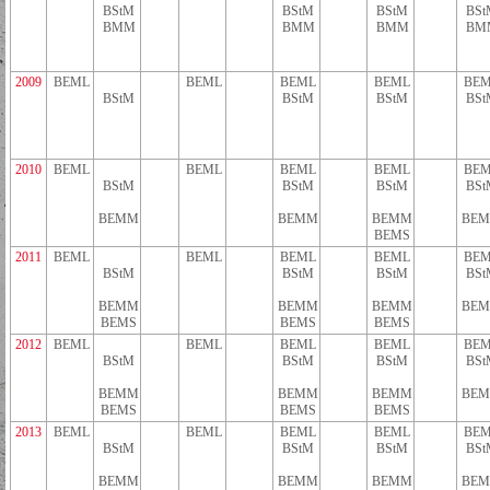
BStM
BStM
BStM
BSt
BMM
BMM
BMM
BM
2009
BEML
BEML
BEML
BEML
BEM
BStM
BStM
BStM
BSt
2010
BEML
BEML
BEML
BEML
BEM
BStM
BStM
BStM
BSt
BEMM
BEMM
BEMM
BE
BEMS
2011
BEML
BEML
BEML
BEML
BEM
BStM
BStM
BStM
BSt
BEMM
BEMM
BEMM
BE
BEMS
BEMS
BEMS
2012
BEML
BEML
BEML
BEML
BEM
BStM
BStM
BStM
BSt
BEMM
BEMM
BEMM
BE
BEMS
BEMS
BEMS
2013
BEML
BEML
BEML
BEML
BEM
BStM
BStM
BStM
BSt
BEMM
BEMM
BEMM
BE