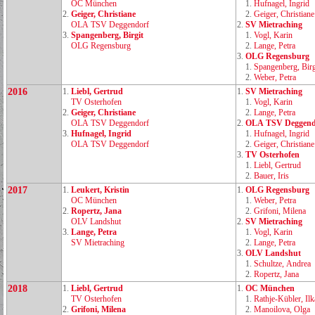
OC München
1.
Hufnagel, Ingrid
2.
Geiger, Christiane
2.
Geiger, Christiane
OLA TSV Deggendorf
2.
SV Mietraching
3.
Spangenberg, Birgit
1.
Vogl, Karin
OLG Regensburg
2.
Lange, Petra
3.
OLG Regensburg
1.
Spangenberg, Birg
2.
Weber, Petra
2016
1.
Liebl, Gertrud
1.
SV Mietraching
TV Osterhofen
1.
Vogl, Karin
2.
Geiger, Christiane
2.
Lange, Petra
OLA TSV Deggendorf
2.
OLA TSV Deggend
3.
Hufnagel, Ingrid
1.
Hufnagel, Ingrid
OLA TSV Deggendorf
2.
Geiger, Christiane
3.
TV Osterhofen
1.
Liebl, Gertrud
2.
Bauer, Iris
2017
1.
Leukert, Kristin
1.
OLG Regensburg
OC München
1.
Weber, Petra
2.
Ropertz, Jana
2.
Grifoni, Milena
OLV Landshut
2.
SV Mietraching
3.
Lange, Petra
1.
Vogl, Karin
SV Mietraching
2.
Lange, Petra
3.
OLV Landshut
1.
Schultze, Andrea
2.
Ropertz, Jana
2018
1.
Liebl, Gertrud
1.
OC München
TV Osterhofen
1.
Rathje‑Kübler, Ilk
2.
Grifoni, Milena
2.
Manoilova, Olga