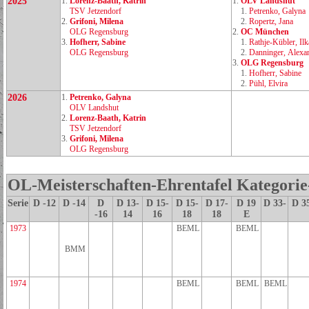
2025
1.
Lorenz‑Baath, Katrin
1.
OLV Landshut
TSV Jetzendorf
1.
Petrenko, Galyna
2.
Grifoni, Milena
2.
Ropertz, Jana
OLG Regensburg
2.
OC München
3.
Hofherr, Sabine
1.
Rathje‑Kübler, Ilk
OLG Regensburg
2.
Danninger, Alexa
3.
OLG Regensburg
1.
Hofherr, Sabine
2.
Pühl, Elvira
2026
1.
Petrenko, Galyna
OLV Landshut
2.
Lorenz‑Baath, Katrin
TSV Jetzendorf
3.
Grifoni, Milena
OLG Regensburg
OL-Meisterschaften-Ehrentafel Kategori
Serie
D -12
D -14
D
D 13-
D 15-
D 15-
D 17-
D 19
D 33-
D 3
-16
14
16
18
18
E
1973
BEML
BEML
BMM
1974
BEML
BEML
BEML