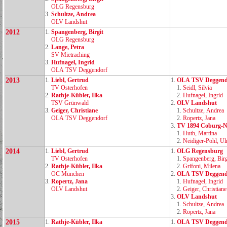
OLG Regensburg
3.
Schultze, Andrea
OLV Landshut
2012
1.
Spangenberg, Birgit
OLG Regensburg
2.
Lange, Petra
SV Mietraching
3.
Hufnagel, Ingrid
OLA TSV Deggendorf
2013
1.
Liebl, Gertrud
1.
OLA TSV Deggend
TV Osterhofen
1.
Seidl, Silvia
2.
Rathje‑Kübler, Ilka
2.
Hufnagel, Ingrid
TSV Grünwald
2.
OLV Landshut
3.
Geiger, Christiane
1.
Schultze, Andrea
OLA TSV Deggendorf
2.
Ropertz, Jana
3.
TV 1894 Coburg‑N
1.
Huth, Martina
2.
Neidiger‑Pohl, Ul
2014
1.
Liebl, Gertrud
1.
OLG Regensburg
TV Osterhofen
1.
Spangenberg, Birg
2.
Rathje‑Kübler, Ilka
2.
Grifoni, Milena
OC München
2.
OLA TSV Deggend
3.
Ropertz, Jana
1.
Hufnagel, Ingrid
OLV Landshut
2.
Geiger, Christiane
3.
OLV Landshut
1.
Schultze, Andrea
2.
Ropertz, Jana
2015
1.
Rathje‑Kübler, Ilka
1.
OLA TSV Deggend