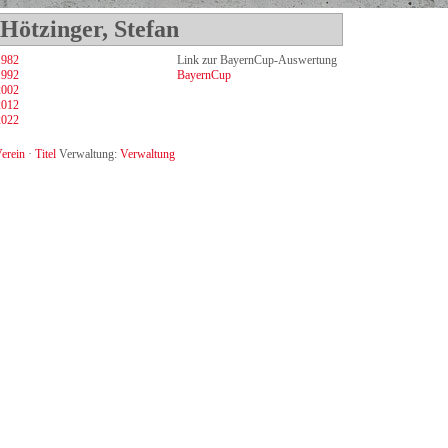
Hötzinger, Stefan
1982
Link zur BayernCup-Auswertung
1992
BayernCup
2002
2012
2022
erein
·
Titel
Verwaltung:
Verwaltung