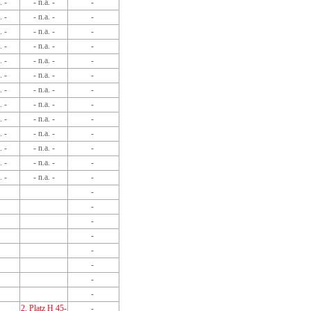
. -
- n.a. -
-
. -
- n.a. -
-
. -
- n.a. -
-
. -
- n.a. -
-
. -
- n.a. -
-
. -
- n.a. -
-
. -
- n.a. -
-
. -
- n.a. -
-
. -
- n.a. -
-
. -
- n.a. -
-
. -
- n.a. -
-
. -
- n.a. -
-
. -
- n.a. -
-
-
-
-
-
-
-
-
-
2. Platz H 45-
-