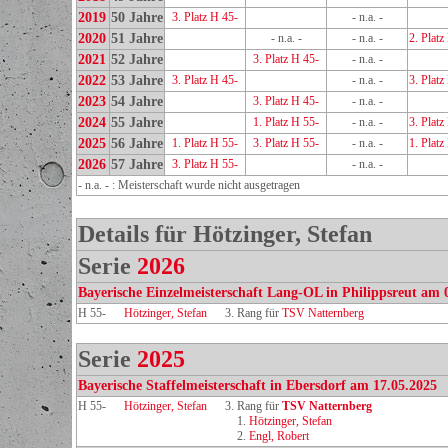
2019
50 Jahre
3. Platz H 45-
- n.a. -
2020
51 Jahre
- n.a. -
- n.a. -
2. Platz
2021
52 Jahre
3. Platz H 45-
- n.a. -
2022
53 Jahre
3. Platz H 45-
- n.a. -
3. Platz
2023
54 Jahre
3. Platz H 45-
- n.a. -
2024
55 Jahre
1. Platz H 55-
- n.a. -
3. Platz
2025
56 Jahre
1. Platz H 55-
3. Platz H 55-
- n.a. -
1. Platz
2026
57 Jahre
3. Platz H 55-
- n.a. -
- n.a. - : Meisterschaft wurde nicht ausgetragen
Details für Hötzinger, Stefan
Serie
2026
Bayerische Einzelmeisterschaft Lang-OL in Philippsreut am 
H 55-
Hötzinger, Stefan
3. Rang für
TSV Natternberg
Serie
2025
Bayerische Staffelmeisterschaft in Ebersdorf am 17.05.2025
H 55-
Hötzinger, Stefan
3. Rang für
TSV Natternberg
1.
Hötzinger, Stefan
2.
Engl, Robert