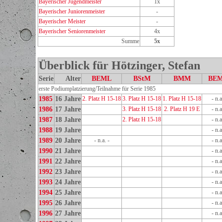
Bayerischer Jugendmeister
1x
Bayerischer Juniorenmeister
-
Bayerischer Meister
-
Bayerischer Seniorenmeister
4x
Summe
5x
Überblick für Hötzinger, Stefan
Serie
Alter
BEML
BStM
BMM
BE
erste Podiumplatzierung/Teilnahme für Serie 1985
1985
16 Jahre
2. Platz H 15-18
3. Platz H 15-18
1. Platz H 15-18
- n.a
1986
17 Jahre
3. Platz H 15-18
2. Platz H 19 E
- n.a
1987
18 Jahre
2. Platz H 15-18
- n.a
1988
19 Jahre
- n.a
1989
20 Jahre
- n.a. -
- n.a
1990
21 Jahre
- n.a
1991
22 Jahre
- n.a
1992
23 Jahre
- n.a
1993
24 Jahre
- n.a
1994
25 Jahre
- n.a
1995
26 Jahre
- n.a
1996
27 Jahre
- n.a