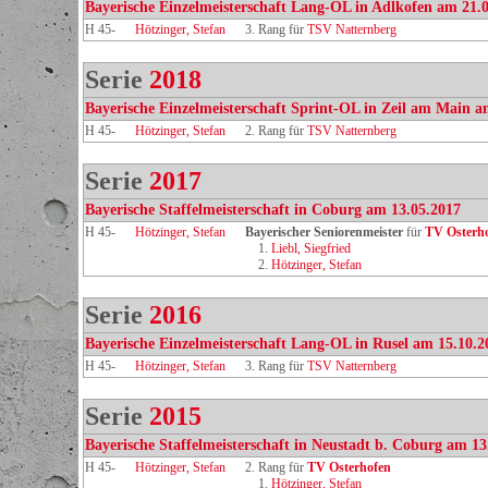
Bayerische Einzelmeisterschaft Lang-OL in Adlkofen am 21.
H 45-
Hötzinger, Stefan
3. Rang für
TSV Natternberg
Serie
2018
Bayerische Einzelmeisterschaft Sprint-OL in Zeil am Main a
H 45-
Hötzinger, Stefan
2. Rang für
TSV Natternberg
Serie
2017
Bayerische Staffelmeisterschaft in Coburg am 13.05.2017
H 45-
Hötzinger, Stefan
Bayerischer Seniorenmeister
für
TV Osterh
1.
Liebl, Siegfried
2.
Hötzinger, Stefan
Serie
2016
Bayerische Einzelmeisterschaft Lang-OL in Rusel am 15.10.2
H 45-
Hötzinger, Stefan
3. Rang für
TSV Natternberg
Serie
2015
Bayerische Staffelmeisterschaft in Neustadt b. Coburg am 13
H 45-
Hötzinger, Stefan
2. Rang für
TV Osterhofen
1.
Hötzinger, Stefan