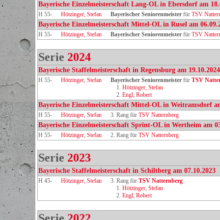
Bayerische Einzelmeisterschaft Lang-OL in Ebersdorf am 18
H 55-
Hötzinger, Stefan
Bayerischer Seniorenmeister
für
TSV Natter
Bayerische Einzelmeisterschaft Mittel-OL in Rusel am 06.09.
H 55-
Hötzinger, Stefan
Bayerischer Seniorenmeister
für
TSV Natter
Serie
2024
Bayerische Staffelmeisterschaft in Regensburg am 19.10.2024
H 55-
Hötzinger, Stefan
Bayerischer Seniorenmeister
für
TSV Natte
1.
Hötzinger, Stefan
2.
Engl, Robert
Bayerische Einzelmeisterschaft Mittel-OL in Weitramsdorf a
H 55-
Hötzinger, Stefan
3. Rang für
TSV Natternberg
Bayerische Einzelmeisterschaft Sprint-OL in Wertheim am 0
H 55-
Hötzinger, Stefan
2. Rang für
TSV Natternberg
Serie
2023
Bayerische Staffelmeisterschaft in Schiltberg am 07.10.2023
H 45-
Hötzinger, Stefan
3. Rang für
TSV Natternberg
1.
Hötzinger, Stefan
2.
Engl, Robert
Serie
2022