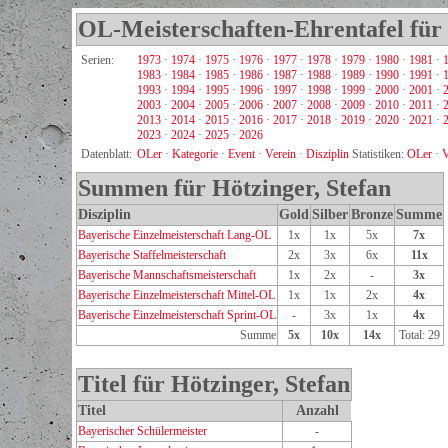
OL-Meisterschaften-Ehrentafel für 
Serien:
1973
·
1974
·
1975
·
1976
·
1977
·
1978
·
1979
·
1980
·
1981
·
1983
·
1984
·
1985
·
1986
·
1987
·
1988
·
1989
·
1990
·
1991
·
1993
·
1994
·
1995
·
1996
·
1997
·
1998
·
1999
·
2000
·
2001
·
2003
·
2004
·
2005
·
2006
·
2007
·
2008
·
2009
·
2010
·
2011
·
2013
·
2014
·
2015
·
2016
·
2017
·
2018
·
2019
·
2020
·
2021
·
2023
·
2024
·
2025
·
2026
Datenblatt:
OLer
·
Kategorie
·
Event
·
Verein
·
Disziplin
Statistiken:
OLer
·
V
Summen für Hötzinger, Stefan
Disziplin
Gold
Silber
Bronze
Summe
Bayerische Einzelmeisterschaft Lang-OL
1x
1x
5x
7x
Bayerische Staffelmeisterschaft
2x
3x
6x
11x
Bayerische Mannschaftsmeisterschaft
1x
2x
-
3x
Bayerische Einzelmeisterschaft Mittel-OL
1x
1x
2x
4x
Bayerische Einzelmeisterschaft Sprint-OL
-
3x
1x
4x
Summe
5x
10x
14x
Total: 29
Titel für Hötzinger, Stefan
Titel
Anzahl
Bayerischer Schülermeister
-