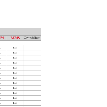
MM
BEMS
GrandSlam
. -
- n.a. -
-
. -
- n.a. -
-
. -
- n.a. -
-
. -
- n.a. -
-
. -
- n.a. -
-
. -
- n.a. -
-
. -
- n.a. -
-
. -
- n.a. -
-
. -
- n.a. -
-
. -
- n.a. -
-
. -
- n.a. -
-
. -
- n.a. -
-