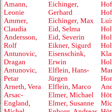
Amann,
Eichinger,
Hof
Leonie
Gerhard
Hof
Ammer,
Eichinger, Max
Lui
Claudia
Eid, Selma
Hol
Andersson,
Eid, Severin
Hol
Rolf
Eikner, Sigurd
Hol
Antunovic,
Eisenschink,
Kla
Dragan
Erwin
Hol
Antunovic,
Elflein, Hans-
Mar
Petar
Jürgen
Hor
Arneth, Vera
Elflein, Marco
And
Arsac-
Elmer, Michael
Höt
England,
Elmer, Susanne
Mic
Michel
Enborg, Andreas
Höt