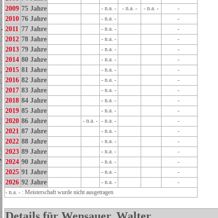
2009
75 Jahre
- n.a. -
- n.a. -
- n.a. -
-
2010
76 Jahre
- n.a. -
-
2011
77 Jahre
- n.a. -
-
2012
78 Jahre
- n.a. -
-
2013
79 Jahre
- n.a. -
-
2014
80 Jahre
- n.a. -
-
2015
81 Jahre
- n.a. -
-
2016
82 Jahre
- n.a. -
-
2017
83 Jahre
- n.a. -
-
2018
84 Jahre
- n.a. -
-
2019
85 Jahre
- n.a. -
-
2020
86 Jahre
- n.a. -
- n.a. -
-
2021
87 Jahre
- n.a. -
-
2022
88 Jahre
- n.a. -
-
2023
89 Jahre
- n.a. -
-
2024
90 Jahre
- n.a. -
-
2025
91 Jahre
- n.a. -
-
2026
92 Jahre
- n.a. -
-
- n.a. - : Meisterschaft wurde nicht ausgetragen
Details für Wensauer, Walter