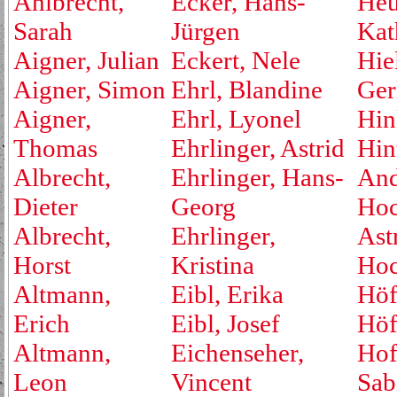
Ahlbrecht,
Ecker, Hans-
Heu
Sarah
Jürgen
Kat
Aigner, Julian
Eckert, Nele
Hie
Aigner, Simon
Ehrl, Blandine
Ger
Aigner,
Ehrl, Lyonel
Hin
Thomas
Ehrlinger, Astrid
Hin
Albrecht,
Ehrlinger, Hans-
And
Dieter
Georg
Hoc
Albrecht,
Ehrlinger,
Ast
Horst
Kristina
Hoc
Altmann,
Eibl, Erika
Höf
Erich
Eibl, Josef
Höf
Altmann,
Eichenseher,
Hof
Leon
Vincent
Sab