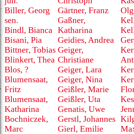
jun.
Christoph
Kas
Biller, Georg
Gärtner, Franz
Olg
sen.
Gaßner,
Kell
Bindl, Bianca
Katharina
Kel
Bisani, Pia
Geidies, Andrea
Ger
Bittner, Tobias
Geiger,
Ker
Blinkert, Thea
Christiane
Ant
Blos, ?
Geiger, Lara
Ker
Blumensaat,
Geiger, Nina
Ker
Fritz
Geißler, Marie
Flo
Blumensaat,
Geißler, Uta
Kest
Katharina
Genatis, Uwe
Jen
Bochniczek,
Gerstl, Johannes
Kil
Marc
Gierl, Emilie
Max