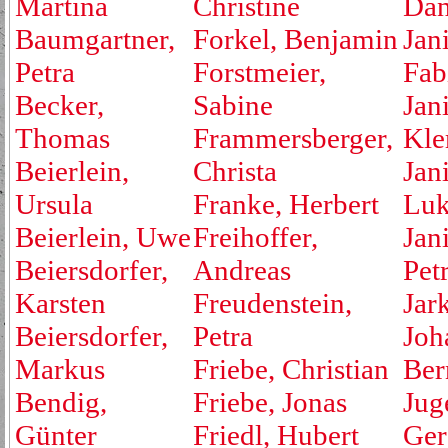
Martina
Christine
Dan
Baumgartner,
Forkel, Benjamin
Jan
Petra
Forstmeier,
Fab
Becker,
Sabine
Jan
Thomas
Frammersberger,
Kle
Beierlein,
Christa
Jan
Ursula
Franke, Herbert
Luk
Beierlein, Uwe
Freihoffer,
Jan
Beiersdorfer,
Andreas
Pet
Karsten
Freudenstein,
Jar
Beiersdorfer,
Petra
Joh
Markus
Friebe, Christian
Ber
Bendig,
Friebe, Jonas
Jug
Günter
Friedl, Hubert
Ger