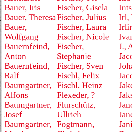
Bauer, Iris
Fischer, Gisela
Ints
Bauer, Theresa
Fischer, Julius
Irl,
Bauer,
Fischer, Laura
Irli
Wolfgang
Fischer, Nicole
Iva
Bauernfeind,
Fischer,
J., 
Anton
Stephanie
Jac
Bauernfeind,
Fischer, Sven
Joh
Ralf
Fischl, Felix
Jac
Baumgartner,
Fischl, Heinz
Jak
Alfons
Flexeder, ?
Jak
Baumgartner,
Flurschütz,
Jan
Josef
Ullrich
Jan
Baumgartner,
Fogtmann,
Jan