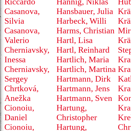
Riccardo
Hannig, Niklas
Hub
Casanova,
Hansbauer, Julia
Krä
Silvia
Harbeck, Willi
Krä
Casanova,
Harms, Christian
Mir
Valerio
Hartl, Lisa
Krä
Cherniavsky,
Hartl, Reinhard
Ste
Inessa
Hartlich, Maria
Kra
Cherniavsky,
Hartlich, Martina
Kra
Sergey
Hartmann, Dirk
Kat
Chrtková,
Hartmann, Jens
Kra
Anežka
Hartmann, Sven
Kon
Cionoiu,
Hartung,
Kra
Daniel
Christopher
Kre
Cionoiu,
Hartung,
Chr