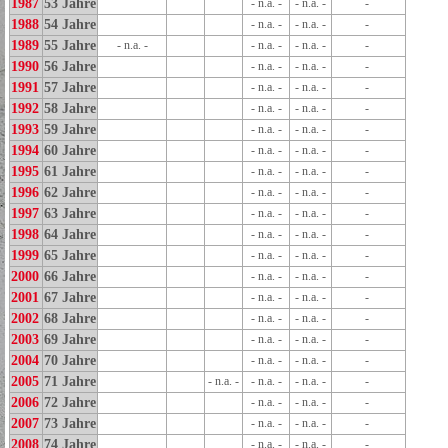
1987
53 Jahre
- n.a. -
- n.a. -
-
1988
54 Jahre
- n.a. -
- n.a. -
-
1989
55 Jahre
- n.a. -
- n.a. -
- n.a. -
-
1990
56 Jahre
- n.a. -
- n.a. -
-
1991
57 Jahre
- n.a. -
- n.a. -
-
1992
58 Jahre
- n.a. -
- n.a. -
-
1993
59 Jahre
- n.a. -
- n.a. -
-
1994
60 Jahre
- n.a. -
- n.a. -
-
1995
61 Jahre
- n.a. -
- n.a. -
-
1996
62 Jahre
- n.a. -
- n.a. -
-
1997
63 Jahre
- n.a. -
- n.a. -
-
1998
64 Jahre
- n.a. -
- n.a. -
-
1999
65 Jahre
- n.a. -
- n.a. -
-
2000
66 Jahre
- n.a. -
- n.a. -
-
2001
67 Jahre
- n.a. -
- n.a. -
-
2002
68 Jahre
- n.a. -
- n.a. -
-
2003
69 Jahre
- n.a. -
- n.a. -
-
2004
70 Jahre
- n.a. -
- n.a. -
-
2005
71 Jahre
- n.a. -
- n.a. -
- n.a. -
-
2006
72 Jahre
- n.a. -
- n.a. -
-
2007
73 Jahre
- n.a. -
- n.a. -
-
2008
74 Jahre
- n.a. -
- n.a. -
-