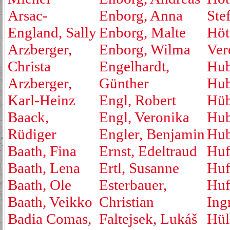
Arsac-
Enborg, Anna
Ste
England, Sally
Enborg, Malte
Höt
Arzberger,
Enborg, Wilma
Ver
Christa
Engelhardt,
Hub
Arzberger,
Günther
Hub
Karl-Heinz
Engl, Robert
Hüb
Baack,
Engl, Veronika
Hub
Rüdiger
Engler, Benjamin
Hub
Baath, Fina
Ernst, Edeltraud
Huf
Baath, Lena
Ertl, Susanne
Huf
Baath, Ole
Esterbauer,
Huf
Baath, Veikko
Christian
Ing
Badia Comas,
Faltejsek, Lukáš
Hül