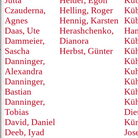
Jutta
Helder, Egon
Küb
Czauderna,
Helling, Roger
Küb
Agnes
Hennig, Karsten
Küb
Daas, Ute
Herashchenko,
Han
Dammeier,
Dianora
Küb
Sascha
Herbst, Günter
Küh
Danninger,
Küh
Alexandra
Kuh
Danninger,
Küh
Bastian
Küh
Danninger,
Küh
Tobias
Die
David, Daniel
Küm
Deeb, Iyad
Jos