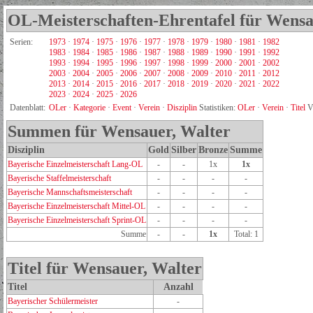
OL-Meisterschaften-Ehrentafel für Wensa
Serien:
1973
·
1974
·
1975
·
1976
·
1977
·
1978
·
1979
·
1980
·
1981
·
1982
1983
·
1984
·
1985
·
1986
·
1987
·
1988
·
1989
·
1990
·
1991
·
1992
1993
·
1994
·
1995
·
1996
·
1997
·
1998
·
1999
·
2000
·
2001
·
2002
2003
·
2004
·
2005
·
2006
·
2007
·
2008
·
2009
·
2010
·
2011
·
2012
2013
·
2014
·
2015
·
2016
·
2017
·
2018
·
2019
·
2020
·
2021
·
2022
2023
·
2024
·
2025
·
2026
Datenblatt:
OLer
·
Kategorie
·
Event
·
Verein
·
Disziplin
Statistiken:
OLer
·
Verein
·
Titel
V
Summen für Wensauer, Walter
Disziplin
Gold
Silber
Bronze
Summe
Bayerische Einzelmeisterschaft Lang-OL
-
-
1x
1x
Bayerische Staffelmeisterschaft
-
-
-
-
Bayerische Mannschaftsmeisterschaft
-
-
-
-
Bayerische Einzelmeisterschaft Mittel-OL
-
-
-
-
Bayerische Einzelmeisterschaft Sprint-OL
-
-
-
-
Summe
-
-
1x
Total: 1
Titel für Wensauer, Walter
Titel
Anzahl
Bayerischer Schülermeister
-