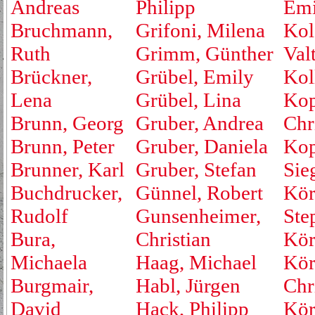
Andreas
Philipp
Emi
Bruchmann,
Grifoni, Milena
Kol
Ruth
Grimm, Günther
Valt
Brückner,
Grübel, Emily
Kol
Lena
Grübel, Lina
Kop
Brunn, Georg
Gruber, Andrea
Chr
Brunn, Peter
Gruber, Daniela
Kop
Brunner, Karl
Gruber, Stefan
Sie
Buchdrucker,
Günnel, Robert
Kör
Rudolf
Gunsenheimer,
Ste
Bura,
Christian
Kör
Michaela
Haag, Michael
Kör
Burgmair,
Habl, Jürgen
Chr
David
Hack, Philipp
Kör