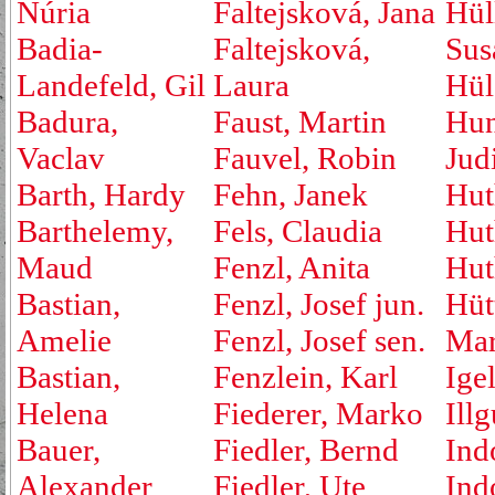
Núria
Faltejsková, Jana
Hül
Badia-
Faltejsková,
Sus
Landefeld, Gil
Laura
Hül
Badura,
Faust, Martin
Hu
Vaclav
Fauvel, Robin
Jud
Barth, Hardy
Fehn, Janek
Hut
Barthelemy,
Fels, Claudia
Hut
Maud
Fenzl, Anita
Hut
Bastian,
Fenzl, Josef jun.
Hüt
Amelie
Fenzl, Josef sen.
Mar
Bastian,
Fenzlein, Karl
Ige
Helena
Fiederer, Marko
Ill
Bauer,
Fiedler, Bernd
Ind
Alexander
Fiedler, Ute
Ind