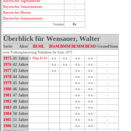
Bayerischer Jugendmeister
-
Bayerischer Juniorenmeister
-
Bayerischer Meister
-
Bayerischer Seniorenmeister
-
Summe
0x
Überblick für Wensauer, Walter
Serie
Alter
BEML
BStM
BMM
BEMM
BEMS
GrandSlam
erste Podiumplatzierung/Teilnahme für Serie 1975
1975
41 Jahre
3. Platz H 41-
- n.a. -
- n.a. -
- n.a. -
- n.a. -
-
1976
42 Jahre
- n.a. -
- n.a. -
- n.a. -
- n.a. -
-
1977
43 Jahre
- n.a. -
- n.a. -
- n.a. -
-
1978
44 Jahre
- n.a. -
- n.a. -
-
1979
45 Jahre
- n.a. -
- n.a. -
-
1980
46 Jahre
- n.a. -
- n.a. -
-
1981
47 Jahre
- n.a. -
- n.a. -
-
1982
48 Jahre
- n.a. -
- n.a. -
-
1983
49 Jahre
- n.a. -
- n.a. -
-
1984
50 Jahre
- n.a. -
- n.a. -
-
1985
51 Jahre
- n.a. -
- n.a. -
-
1986
52 Jahre
- n.a. -
- n.a. -
-