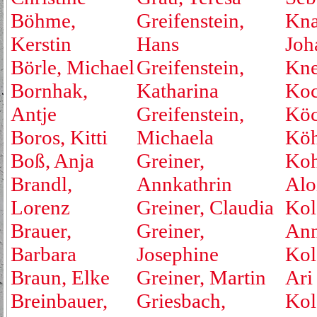
Böhme,
Greifenstein,
Kna
Kerstin
Hans
Joh
Börle, Michael
Greifenstein,
Kne
Bornhak,
Katharina
Koc
Antje
Greifenstein,
Köc
Boros, Kitti
Michaela
Köh
Boß, Anja
Greiner,
Koh
Brandl,
Annkathrin
Alo
Lorenz
Greiner, Claudia
Kol
Brauer,
Greiner,
An
Barbara
Josephine
Kol
Braun, Elke
Greiner, Martin
Ari
Breinbauer,
Griesbach,
Kol