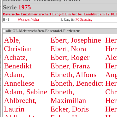
Serie
1975
Bayerische Einzelmeisterschaft Lang-OL in Ast bei Landshut am 12.10.
H 41-
Wensauer, Walter
3. Rang für
FC Straubing
alle OL-Meisterschaften-Ehrentafel-Plazierten:
Able,
Ebert, Josephine
Her
Christian
Ebert, Nora
Her
Achatz,
Ebert, Roger
Ale
Benedikt
Ebner, Franz
Her
Adam,
Ebneth, Alfons
Ang
Anneliese
Ebneth, Benedict
Her
Adam, Sabine
Ebneth,
Chr
Ahlbrecht,
Maximilian
Her
Laurin
Ecker, Doris
Her