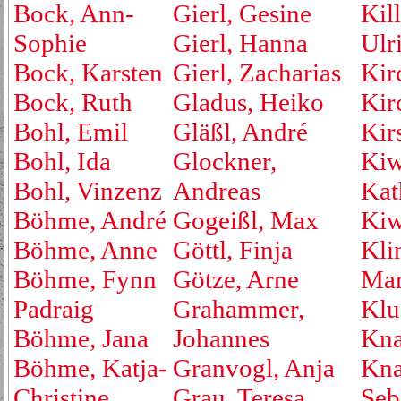
Bock, Ann-
Gierl, Gesine
Kill
Sophie
Gierl, Hanna
Ulr
Bock, Karsten
Gierl, Zacharias
Kir
Bock, Ruth
Gladus, Heiko
Kirc
Bohl, Emil
Gläßl, André
Kir
Bohl, Ida
Glockner,
Kiw
Bohl, Vinzenz
Andreas
Kat
Böhme, André
Gogeißl, Max
Kiw
Böhme, Anne
Göttl, Finja
Kli
Böhme, Fynn
Götze, Arne
Mar
Padraig
Grahammer,
Klu
Böhme, Jana
Johannes
Kna
Böhme, Katja-
Granvogl, Anja
Kna
Christine
Grau, Teresa
Seb