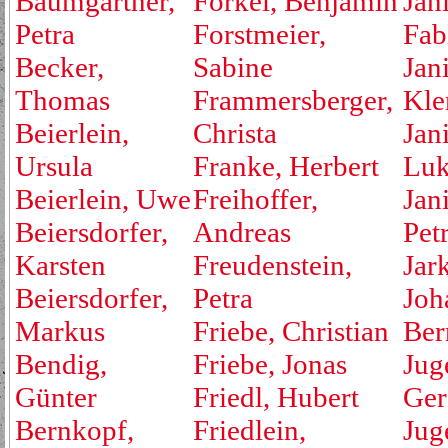
Baumgartner,
Forkel, Benjamin
Jan
Petra
Forstmeier,
Fab
Becker,
Sabine
Jan
Thomas
Frammersberger,
Kle
Beierlein,
Christa
Jan
Ursula
Franke, Herbert
Luk
Beierlein, Uwe
Freihoffer,
Jan
Beiersdorfer,
Andreas
Pet
Karsten
Freudenstein,
Jar
Beiersdorfer,
Petra
Joh
Markus
Friebe, Christian
Ber
Bendig,
Friebe, Jonas
Jug
Günter
Friedl, Hubert
Ger
Bernkopf,
Friedlein,
Jug