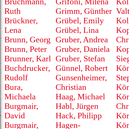
Bruchmann,
Grifoni, Milena
Kol
Ruth
Grimm, Günther
Valt
Brückner,
Grübel, Emily
Kol
Lena
Grübel, Lina
Kop
Brunn, Georg
Gruber, Andrea
Chr
Brunn, Peter
Gruber, Daniela
Kop
Brunner, Karl
Gruber, Stefan
Sie
Buchdrucker,
Günnel, Robert
Kör
Rudolf
Gunsenheimer,
Ste
Bura,
Christian
Kör
Michaela
Haag, Michael
Kör
Burgmair,
Habl, Jürgen
Chr
David
Hack, Philipp
Kör
Burgmair,
Hagen-
Kör