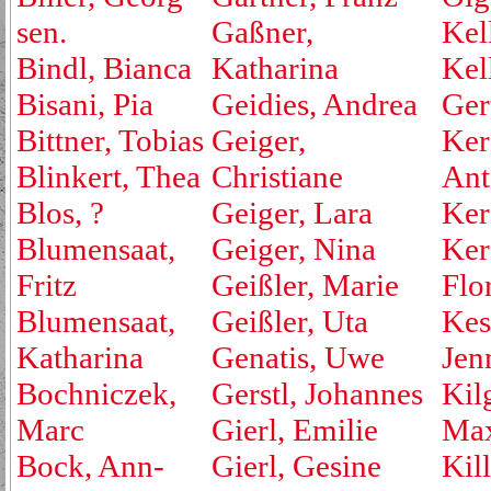
sen.
Gaßner,
Kell
Bindl, Bianca
Katharina
Kel
Bisani, Pia
Geidies, Andrea
Ger
Bittner, Tobias
Geiger,
Ker
Blinkert, Thea
Christiane
Ant
Blos, ?
Geiger, Lara
Ker
Blumensaat,
Geiger, Nina
Ker
Fritz
Geißler, Marie
Flo
Blumensaat,
Geißler, Uta
Kest
Katharina
Genatis, Uwe
Jen
Bochniczek,
Gerstl, Johannes
Kil
Marc
Gierl, Emilie
Max
Bock, Ann-
Gierl, Gesine
Kill