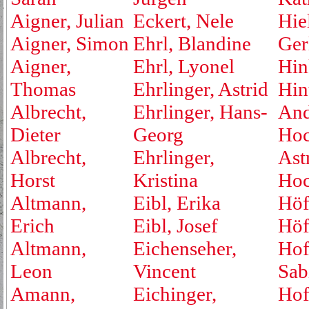
Aigner, Julian
Eckert, Nele
Hie
Aigner, Simon
Ehrl, Blandine
Ger
Aigner,
Ehrl, Lyonel
Hin
Thomas
Ehrlinger, Astrid
Hin
Albrecht,
Ehrlinger, Hans-
And
Dieter
Georg
Hoc
Albrecht,
Ehrlinger,
Ast
Horst
Kristina
Hoc
Altmann,
Eibl, Erika
Höf
Erich
Eibl, Josef
Höf
Altmann,
Eichenseher,
Hof
Leon
Vincent
Sab
Amann,
Eichinger,
Hof