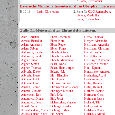
2.
Lazik, Christopher
Bayerische Mannschaftsmeisterschaft in Oberpframmern am
H 15-18
Lazik, Christopher
2. Rang für
OLG Regensburg
Ebneth, Maximilian
Lazik, Christopher
alle OL-Meisterschaften-Ehrentafel-Plazierten:
Able, Christian
Ebert, Josephine
Herda, Thomas
Achatz, Benedikt
Ebert, Nora
Hergert, Alexander
Adam, Anneliese
Ebert, Roger
Herrmann, Angelika
Adam, Sabine
Ebner, Franz
Herrmann, Christina
Ahlbrecht, Laurin
Ebneth, Alfons
Hertel, Jasmin
Ahlbrecht, Sarah
Ebneth, Benedict
Hertel, Katrin
Aigner, Julian
Ebneth, Maximilian
Heusinger, Katharina
Aigner, Simon
Ecker, Doris
Hielscher, Gerlinde
Aigner, Thomas
Ecker, Hans-Jürgen
Hink, Egmont
Albrecht, Dieter
Eckert, Nele
Hintermeier, Andreas
Albrecht, Horst
Ehrl, Blandine
Hochreiter, Astrid
Altmann, Erich
Ehrl, Lyonel
Hochreuther, ?
Altmann, Leon
Ehrlinger, Astrid
Höfer, Hannes
Amann, Leonie
Ehrlinger, Hans-Georg
Höfer, Helmut
Ammer, Claudia
Ehrlinger, Kristina
Hofherr, Sabine
Andersson, Rolf
Eibl, Erika
Hofmann, Gerd
Antunovic, Dragan
Eibl, Josef
Hofmann, Luisa
Antunovic, Petar
Eichenseher, Vincent
Holland, Till
Arneth, Vera
Eichinger, Gerhard
Holtz, Corinna
Arsac-England, Michel
Eichinger, Max
Holzhaus, Klara
Arsac-England, Sally
Eid, Selma
Holzhaus, Martin