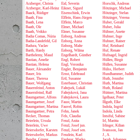
Arzberger, Christa
Eid, Severin
Horschk, Andreas
Arzberger, Karl-Heinz
Eikner, Sigurd
Hötzinger, Michael
Baack, Rüdiger
Eisenschink, Erwin
Hötzinger, Stefan
Baath, Fina
Elflein, Hans-Jürgen
Hötzinger, Verena
Baath, Lena
Elflein, Marco
Huber, Gerald
Baath, Ole
Elmer, Michael
Huber, Julia
Baath, Veikko
Elmer, Susanne
Hübner, Anette
Badia Comas, Núria
Enborg, Andreas
Hubner, Inge
Badia-Landefeld, Gil
Enborg, Anna
Hubner, Rainer
Badura, Vaclav
Enborg, Malte
Huf, Reinhard
Barth, Hardy
Enborg, Wilma
Huf, Renate
Barthelemy, Maud
Engelhardt, Günther
Hufnagel, Ingrid
Bastian, Amelie
Engl, Robert
Hüllen, Birgit
Bastian, Helena
Engl, Veronika
Hüllen, Susanne
Bauer, Alexander
Engler, Benjamin
Hülss, Herbert
Bauer, Iris
Ernst, Edeltraud
Hundhammer, Judith
Bauer, Theresa
Ertl, Susanne
Huth, Jennifer
Bauer, Wolfgang
Esterbauer, Christian
Huth, Martina
Bauernfeind, Anton
Faltejsek, Lukáš
Huth, Roland
Bauernfeind, Ralf
Faltejsková, Jana
Hüttner, Martina
Baumgartner, Alfons
Faltejsková, Laura
Igelhaut, Peter
Baumgartner, Josef
Faust, Martin
Illguth, Elke
Baumgartner, Martina
Fauvel, Robin
Indola, Ingrid
Baumgartner, Petra
Fehn, Janek
Indola, Linda
Becker, Thomas
Fels, Claudia
Intsiful, Sabine
Beierlein, Ursula
Fenzl, Anita
Irl, Maritta
Beierlein, Uwe
Fenzl, Josef jun.
Irlinger, Kilian
Beiersdorfer, Karsten
Fenzl, Josef sen.
Ivansson, Jan
Beiersdorfer, Markus
Fenzlein, Karl
J., A.
Bendig, Günter
Fiederer, Marko
Jacob, Johannes