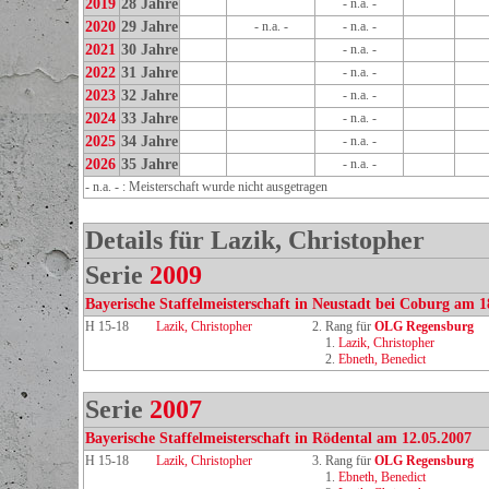
2019
28 Jahre
- n.a. -
2020
29 Jahre
- n.a. -
- n.a. -
2021
30 Jahre
- n.a. -
2022
31 Jahre
- n.a. -
2023
32 Jahre
- n.a. -
2024
33 Jahre
- n.a. -
2025
34 Jahre
- n.a. -
2026
35 Jahre
- n.a. -
- n.a. - : Meisterschaft wurde nicht ausgetragen
Details für Lazik, Christopher
Serie
2009
Bayerische Staffelmeisterschaft in Neustadt bei Coburg am 1
H 15-18
Lazik, Christopher
2. Rang für
OLG Regensburg
1.
Lazik, Christopher
2.
Ebneth, Benedict
Serie
2007
Bayerische Staffelmeisterschaft in Rödental am 12.05.2007
H 15-18
Lazik, Christopher
3. Rang für
OLG Regensburg
1.
Ebneth, Benedict