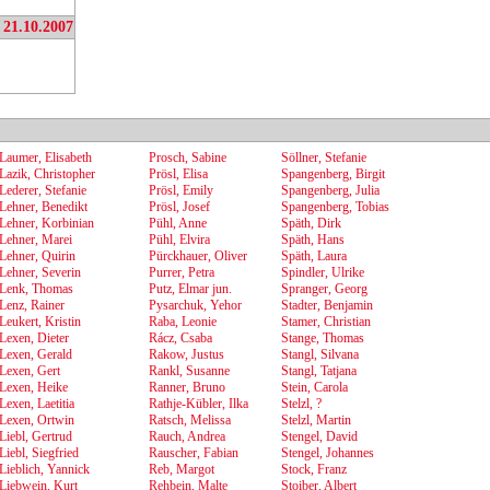
 21.10.2007
Laumer, Elisabeth
Prosch, Sabine
Söllner, Stefanie
Lazik, Christopher
Prösl, Elisa
Spangenberg, Birgit
Lederer, Stefanie
Prösl, Emily
Spangenberg, Julia
Lehner, Benedikt
Prösl, Josef
Spangenberg, Tobias
Lehner, Korbinian
Pühl, Anne
Späth, Dirk
Lehner, Marei
Pühl, Elvira
Späth, Hans
Lehner, Quirin
Pürckhauer, Oliver
Späth, Laura
Lehner, Severin
Purrer, Petra
Spindler, Ulrike
Lenk, Thomas
Putz, Elmar jun.
Spranger, Georg
Lenz, Rainer
Pysarchuk, Yehor
Stadter, Benjamin
Leukert, Kristin
Raba, Leonie
Stamer, Christian
Lexen, Dieter
Rácz, Csaba
Stange, Thomas
Lexen, Gerald
Rakow, Justus
Stangl, Silvana
Lexen, Gert
Rankl, Susanne
Stangl, Tatjana
Lexen, Heike
Ranner, Bruno
Stein, Carola
Lexen, Laetitia
Rathje-Kübler, Ilka
Stelzl, ?
Lexen, Ortwin
Ratsch, Melissa
Stelzl, Martin
Liebl, Gertrud
Rauch, Andrea
Stengel, David
Liebl, Siegfried
Rauscher, Fabian
Stengel, Johannes
Lieblich, Yannick
Reb, Margot
Stock, Franz
Liebwein, Kurt
Rehbein, Malte
Stoiber, Albert