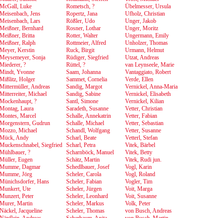
McGall, Luke
Rometsch, ?
Übelmesser, Ursula
Meisenbach, Jens
Ropertz, Jana
Ufholz, Christian
Meisenbach, Lars
Rößler, Udo
Unger, Jakob
Meißner, Bernhard
Rosner, Lothar
Unger, Moritz
Meißner, Britta
Rotter, Walter
Ungermann, Emily
Meißner, Ralph
Rottmeier, Alfred
Unholzer, Thomas
Meyer, Kerstin
Ruck, Birgit
Urmann, Helmut
Meysemeyer, Sonja
Rüdiger, Siegfried
Utzat, Andreas
Miederer, ?
Rüttel, ?
van Leynseele, Marie
Mindt, Yvonne
Saam, Johanna
Vantaggiato, Robert
Mißlitz, Holger
Sammet, Cornelia
Verde, Ellen
Mittermüller, Andreas
Sandig, Margot
Vernickel, Anna-Maria
Mitterreiter, Michael
Sandig, Sabine
Vernickel, Elisabeth
Mockenhaupt, ?
Santl, Simone
Vernickel, Kilian
Montag, Laura
Saradeth, Susanne
Vetter, Christian
Montes, Marcel
Schalle, Annekatrin
Vetter, Fabian
Morgenstern, Gudrun
Schalle, Michael
Vetter, Sebastian
Mozzo, Michael
Schandl, Wolfgang
Vetter, Susanne
Mück, Andy
Scharl, Beate
Vetterl, Stefan
Muckenschnabel, Siegfried
Scharl, Petra
Vitek, Bärbel
Mühlbauer, ?
Scharnböck, Manuel
Vitek, Betty
Müller, Eugen
Schätz, Martin
Vitek, Rudi jun.
Mumme, Dagmar
Schedlbauer, Josef
Vogl, Karin
Mumme, Jörg
Scheler, Carola
Vogl, Roland
Münichsdorfer, Hans
Scheler, Fabian
Vogler, Tim
Munkert, Ute
Scheler, Jürgen
Voit, Marga
Munzert, Peter
Scheler, Leonhard
Voit, Susanne
Murer, Martin
Scheler, Markus
Volk, Peter
Näckel, Jacqueline
Scheler, Thomas
von Busch, Andreas