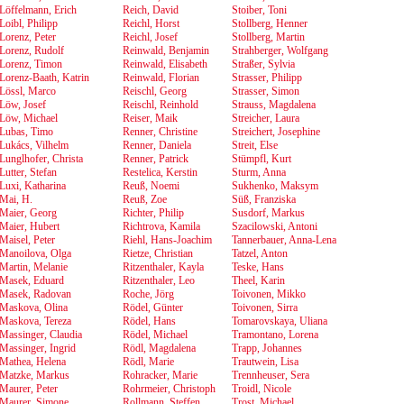
Löffelmann, Erich
Reich, David
Stoiber, Toni
Loibl, Philipp
Reichl, Horst
Stollberg, Henner
Lorenz, Peter
Reichl, Josef
Stollberg, Martin
Lorenz, Rudolf
Reinwald, Benjamin
Strahberger, Wolfgang
Lorenz, Timon
Reinwald, Elisabeth
Straßer, Sylvia
Lorenz-Baath, Katrin
Reinwald, Florian
Strasser, Philipp
Lössl, Marco
Reischl, Georg
Strasser, Simon
Löw, Josef
Reischl, Reinhold
Strauss, Magdalena
Löw, Michael
Reiser, Maik
Streicher, Laura
Lubas, Timo
Renner, Christine
Streichert, Josephine
Lukács, Vilhelm
Renner, Daniela
Streit, Else
Lunglhofer, Christa
Renner, Patrick
Stümpfl, Kurt
Lutter, Stefan
Restelica, Kerstin
Sturm, Anna
Luxi, Katharina
Reuß, Noemi
Sukhenko, Maksym
Mai, H.
Reuß, Zoe
Süß, Franziska
Maier, Georg
Richter, Philip
Susdorf, Markus
Maier, Hubert
Richtrova, Kamila
Szacilowski, Antoni
Maisel, Peter
Riehl, Hans-Joachim
Tannerbauer, Anna-Lena
Manoilova, Olga
Rietze, Christian
Tatzel, Anton
Martin, Melanie
Ritzenthaler, Kayla
Teske, Hans
Masek, Eduard
Ritzenthaler, Leo
Theel, Karin
Masek, Radovan
Roche, Jörg
Toivonen, Mikko
Maskova, Olina
Rödel, Günter
Toivonen, Sirra
Maskova, Tereza
Rödel, Hans
Tomarovskaya, Uliana
Massinger, Claudia
Rödel, Michael
Tramontano, Lorena
Massinger, Ingrid
Rödl, Magdalena
Trapp, Johannes
Mathea, Helena
Rödl, Marie
Trautwein, Lisa
Matzke, Markus
Rohracker, Marie
Trennheuser, Sera
Maurer, Peter
Rohrmeier, Christoph
Troidl, Nicole
Maurer, Simone
Rollmann, Steffen
Trost, Michael