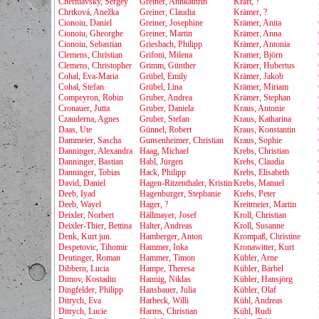
Cherniavsky, Sergey
Greiner, Annkathrin
Kraft, ?
Chrtková, Anežka
Greiner, Claudia
Krämer, ?
Cionoiu, Daniel
Greiner, Josephine
Krämer, Anita
Cionoiu, Gheorghe
Greiner, Martin
Krämer, Anna
Cionoiu, Sebastian
Griesbach, Philipp
Krämer, Antonia
Clemens, Christian
Grifoni, Milena
Kramer, Björn
Clemens, Christopher
Grimm, Günther
Krämer, Hubertus
Cohal, Eva-Maria
Grübel, Emily
Krämer, Jakob
Cohal, Stefan
Grübel, Lina
Krämer, Miriam
Compeyron, Robin
Gruber, Andrea
Krämer, Stephan
Cronauer, Jutta
Gruber, Daniela
Kraus, Antonie
Czauderna, Agnes
Gruber, Stefan
Kraus, Katharina
Daas, Ute
Günnel, Robert
Kraus, Konstantin
Dammeier, Sascha
Gunsenheimer, Christian
Kraus, Sophie
Danninger, Alexandra
Haag, Michael
Krebs, Christian
Danninger, Bastian
Habl, Jürgen
Krebs, Claudia
Danninger, Tobias
Hack, Philipp
Krebs, Elisabeth
David, Daniel
Hagen-Ritzenthaler, Kristin
Krebs, Manuel
Deeb, Iyad
Hagenburger, Stephanie
Krebs, Peter
Deeb, Wayel
Hager, ?
Kreitmeier, Martin
Deixler, Norbert
Hällmayer, Josef
Kroll, Christian
Deixler-Thier, Bettina
Halter, Andreas
Kroll, Susanne
Denk, Kurt jun.
Hamberger, Anton
Krompaß, Christine
Despetovic, Tihomir
Hammer, Inka
Kronawitter, Kurt
Deutinger, Roman
Hammer, Timon
Kübler, Arne
Dibbern, Lucia
Hampe, Theresa
Kübler, Bärbel
Dimov, Kostadin
Hannig, Niklas
Kübler, Hansjörg
Dingfelder, Philipp
Hansbauer, Julia
Kübler, Olaf
Ditrych, Eva
Harbeck, Willi
Kühl, Andreas
Ditrych, Lucie
Harms, Christian
Kühl, Rudi