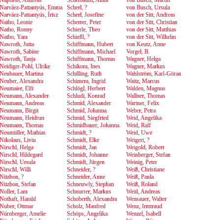
Näpflein, Andreas
Scherbaum, Anita
von Busch, Martin
Narváez-Pattantyús, Emma
Scherl, ?
von Busch, Ursula
Narváez-Pattantyús, Írisz
Scherl, Josefine
von der Sitt, Andreas
Natho, Leonie
Scherrer, Peter
von der Sitt, Christian
Natho, Ronny
Schierle, Theo
von der Sitt, Matthias
Natho, Yara
Schießl, ?
von der Sitt, Wilhelm
Nawroth, Jutta
Schiffmann, Hubert
von Keutz, Anne
Nawroth, Sabine
Schiffmann, Michael
Vorgel, B.
Nawroth, Tanja
Schiffmann, Thomas
Wagner, Helga
Neidiger-Pohl, Ulrike
Schikora, Ines
Wagner, Markus
Neubauer, Martina
Schilling, Ruth
Wahlström, Karl-Göran
Neuber, Alexandra
Schimera, Ingrid
Waitz, Marcus
Neumaier, Elfi
Schlögl, Herbert
Walden, Magnus
Neumann, Alexander
Schludi, Konrad
Wallner, Thomas
Neumann, Andreas
Schmid, Alexander
Wartner, Felix
Neumann, Birgit
Schmid, Johanna
Weber, Petra
Neumann, Heidrun
Schmid, Siegfried
Weid, Angelika
Neumann, Thomas
Schmidbauer, Johanna
Weid, Ralf
Neumüller, Mathias
Schmidt, ?
Weid, Uwe
Nikolaus, Liviu
Schmidt, Elke
Weigert, ?
Nirschl, Helga
Schmidt, Jan
Weigold, Robert
Nirschl, Hildegard
Schmidt, Johanne
Weinberger, Stefan
Nirschl, Ursula
Schmidt, Jürgen
Weinig, Peter
Nirschl, Willi
Schneider, ?
Weiß, Christiane
Nitzbon, ?
Schneider, Anne
Weiß, Paula
Nitzbon, Stefan
Schneuwly, Stephan
Weiß, Roland
Noller, Lara
Schnurrer, Markus
Weitl, Andreas
Nothaft, Harald
Schoberth, Alexandra
Wensauer, Walter
Nuber, Ottmar
Scholz, Manfred
Wenz, Irmtraud
Nürnberger, Amelie
Schöps, Angelika
Wenzel, Isabell