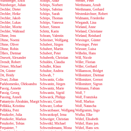
Nürnberger, Erich
Schöps, Anke
Werner, Péter
Nürnberger, Julian
Schöps, Norbert
Werthmann, Arndt
Oechler, Dieter
Schöps, Sabrina
Werthmann, Gerhard
Oechler, Heike
Schöps, Sarah
Westenkirchner, Robert
Oechler, Jakob
Schöps, Thomas
Widmann, Friederike
Oechler, Lukas
Schöps, Vanessa
Wiegandt, Lina
Oechler, Moritz
Schorr, Simon
Wieland, Anne
Oechler, Waltraud
Schötz, Karin
Wieland, Christiane
Ohme, Jens
Schram, Valentin
Wieland, Reinhard
Ohme, Noemi
Schreiner, Wolfgang
Wiesinger, Günter
Ohme, Oliver
Schubert, Jürgen
Wiesinger, Peter
Ohme, Robin
Schubert, Martin
Wiesner, Luisa
Öllers, Dietmar
Schubert, Peter
Wilhelm, Hans
Oneseit, Alexander
Schuberth, Christian
Will, Nicole
Orendt, Robert
Schuldes, Claudia
Willer, Florian
Ortner, Michael
Schuller, Klaus
Willer, Gerhard
Ott, Günter
Schultze, Andrea
Williamson, Bridget
Ott, Heidy
Schwab, ?
Willomitzer, Dietmar
Ovari, Zoltan
Schwanitz, Colin
Willomitzer, Gernot
Parkhomenko, Oleksandra
Schwanitz, Jürgen
Willomitzer, Sigrun
Passig, Annette
Schwanitz, Marie
Wittmann, Fabian
Passig, Georg
Schwanitz, Sigrid
Wolf, ?
Passing, Anneli
Schwarck, Philipp
Wolf, Franziska
Pattantyús-Ábrahám, Margit
Schwarz, Curtis
Wolf, Markus
Pellikka, Kristiina
Schwarz, Lothar
Wolf, Natascha
Pellikka, Petri
Schwarzbauer, Wolfgang
Wolfgramm, Ingo
Penzkofer, Julia
Schwarzkopf, Irma
Wufka, Elke
Penzkofer, Markus
Schweiger, Christian
Wührl, Elisabeth
Penzkofer, Tobias
Schweikl, Michael
Wührl, Hans jun.
Perpainter, ?
Schwendemann, Mona
Wührl, Hans sen.