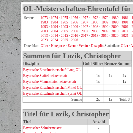
OL-Meisterschaften-Ehrentafel für
Serien:
1973
·
1974
·
1975
·
1976
·
1977
·
1978
·
1979
·
1980
·
1981
·
1983
·
1984
·
1985
·
1986
·
1987
·
1988
·
1989
·
1990
·
1991
·
1993
·
1994
·
1995
·
1996
·
1997
·
1998
·
1999
·
2000
·
2001
·
2003
·
2004
·
2005
·
2006
·
2007
·
2008
·
2009
·
2010
·
2011
·
2013
·
2014
·
2015
·
2016
·
2017
·
2018
·
2019
·
2020
·
2021
·
2023
·
2024
·
2025
·
2026
Datenblatt:
OLer
·
Kategorie
·
Event
·
Verein
·
Disziplin
Statistiken:
OLer
·
V
Summen für Lazik, Christopher
Disziplin
Gold
Silber
Bronze
Summe
Bayerische Einzelmeisterschaft Lang-OL
-
-
-
-
Bayerische Staffelmeisterschaft
-
1x
1x
2x
Bayerische Mannschaftsmeisterschaft
-
1x
-
1x
Bayerische Einzelmeisterschaft Mittel-OL
-
-
-
-
Bayerische Einzelmeisterschaft Sprint-OL
-
-
-
-
Summe
-
2x
1x
Total: 3
Titel für Lazik, Christopher
Titel
Anzahl
Bayerischer Schülermeister
-