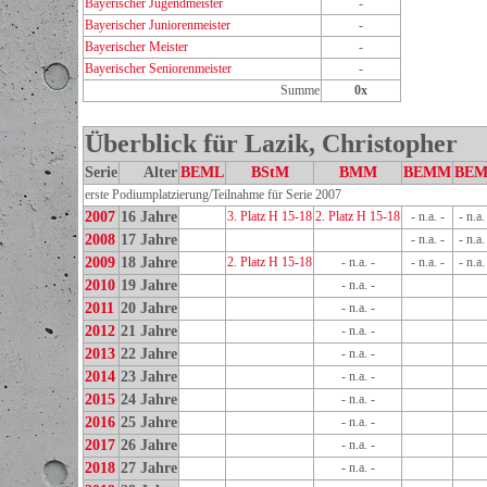
Bayerischer Jugendmeister
-
Bayerischer Juniorenmeister
-
Bayerischer Meister
-
Bayerischer Seniorenmeister
-
Summe
0x
Überblick für Lazik, Christopher
Serie
Alter
BEML
BStM
BMM
BEMM
BEM
erste Podiumplatzierung/Teilnahme für Serie 2007
2007
16 Jahre
3. Platz H 15-18
2. Platz H 15-18
- n.a. -
- n.a.
2008
17 Jahre
- n.a. -
- n.a.
2009
18 Jahre
2. Platz H 15-18
- n.a. -
- n.a. -
- n.a.
2010
19 Jahre
- n.a. -
2011
20 Jahre
- n.a. -
2012
21 Jahre
- n.a. -
2013
22 Jahre
- n.a. -
2014
23 Jahre
- n.a. -
2015
24 Jahre
- n.a. -
2016
25 Jahre
- n.a. -
2017
26 Jahre
- n.a. -
2018
27 Jahre
- n.a. -