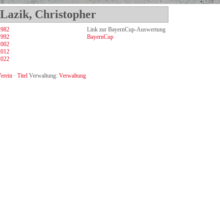
 Lazik, Christopher
1982
Link zur BayernCup-Auswertung
1992
BayernCup
2002
2012
2022
erein
·
Titel
Verwaltung:
Verwaltung