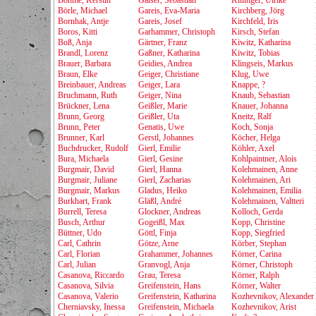
Böhme, Kerstin
Gaiser, Sebastian
Killinger, Ulrike
Börle, Michael
Gareis, Eva-Maria
Kirchberg, Jörg
Bornhak, Antje
Gareis, Josef
Kirchfeld, Iris
Boros, Kitti
Garhammer, Christoph
Kirsch, Stefan
Boß, Anja
Gärtner, Franz
Kiwitz, Katharina
Brandl, Lorenz
Gaßner, Katharina
Kiwitz, Tobias
Brauer, Barbara
Geidies, Andrea
Klingseis, Markus
Braun, Elke
Geiger, Christiane
Klug, Uwe
Breinbauer, Andreas
Geiger, Lara
Knappe, ?
Bruchmann, Ruth
Geiger, Nina
Knaub, Sebastian
Brückner, Lena
Geißler, Marie
Knauer, Johanna
Brunn, Georg
Geißler, Uta
Kneitz, Ralf
Brunn, Peter
Genatis, Uwe
Koch, Sonja
Brunner, Karl
Gerstl, Johannes
Köcher, Helga
Buchdrucker, Rudolf
Gierl, Emilie
Köhler, Axel
Bura, Michaela
Gierl, Gesine
Kohlpaintner, Alois
Burgmair, David
Gierl, Hanna
Kolehmainen, Anne
Burgmair, Juliane
Gierl, Zacharias
Kolehmainen, Ari
Burgmair, Markus
Gladus, Heiko
Kolehmainen, Emilia
Burkhart, Frank
Gläßl, André
Kolehmainen, Valtteri
Burrell, Teresa
Glockner, Andreas
Kolloch, Gerda
Busch, Arthur
Gogeißl, Max
Kopp, Christine
Büttner, Udo
Göttl, Finja
Kopp, Siegfried
Carl, Cathrin
Götze, Arne
Körber, Stephan
Carl, Florian
Grahammer, Johannes
Körner, Carina
Carl, Julian
Granvogl, Anja
Körner, Christoph
Casanova, Riccardo
Grau, Teresa
Körner, Ralph
Casanova, Silvia
Greifenstein, Hans
Körner, Walter
Casanova, Valerio
Greifenstein, Katharina
Kozhevnikov, Alexander
Cherniavsky, Inessa
Greifenstein, Michaela
Kozhevnikov, Arist