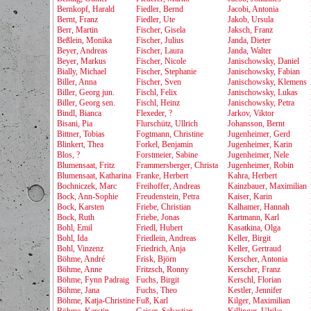
Bernkopf, Harald
Fiedler, Bernd
Jacobi, Antonia
Bernt, Franz
Fiedler, Ute
Jakob, Ursula
Berr, Martin
Fischer, Gisela
Jaksch, Franz
Beßlein, Monika
Fischer, Julius
Janda, Dieter
Beyer, Andreas
Fischer, Laura
Janda, Walter
Beyer, Markus
Fischer, Nicole
Janischowsky, Daniel
Bially, Michael
Fischer, Stephanie
Janischowsky, Fabian
Biller, Anna
Fischer, Sven
Janischowsky, Klemens
Biller, Georg jun.
Fischl, Felix
Janischowsky, Lukas
Biller, Georg sen.
Fischl, Heinz
Janischowsky, Petra
Bindl, Bianca
Flexeder, ?
Jarkov, Viktor
Bisani, Pia
Flurschütz, Ullrich
Johansson, Bernt
Bittner, Tobias
Fogtmann, Christine
Jugenheimer, Gerd
Blinkert, Thea
Forkel, Benjamin
Jugenheimer, Karin
Blos, ?
Forstmeier, Sabine
Jugenheimer, Nele
Blumensaat, Fritz
Frammersberger, Christa
Jugenheimer, Robin
Blumensaat, Katharina
Franke, Herbert
Kahra, Herbert
Bochniczek, Marc
Freihoffer, Andreas
Kainzbauer, Maximilian
Bock, Ann-Sophie
Freudenstein, Petra
Kaiser, Karin
Bock, Karsten
Friebe, Christian
Kalhamer, Hannah
Bock, Ruth
Friebe, Jonas
Kartmann, Karl
Bohl, Emil
Friedl, Hubert
Kasatkina, Olga
Bohl, Ida
Friedlein, Andreas
Keller, Birgit
Bohl, Vinzenz
Friedrich, Anja
Keller, Gertraud
Böhme, André
Frisk, Björn
Kerscher, Antonia
Böhme, Anne
Fritzsch, Ronny
Kerscher, Franz
Böhme, Fynn Padraig
Fuchs, Birgit
Kerschl, Florian
Böhme, Jana
Fuchs, Theo
Kestler, Jennifer
Böhme, Katja-Christine
Fuß, Karl
Kilger, Maximilian