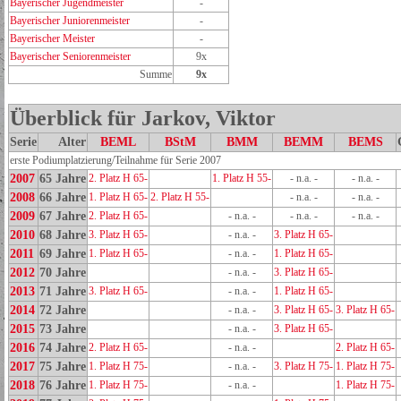
Bayerischer Jugendmeister
-
Bayerischer Juniorenmeister
-
Bayerischer Meister
-
Bayerischer Seniorenmeister
9x
Summe
9x
Überblick für Jarkov, Viktor
Serie
Alter
BEML
BStM
BMM
BEMM
BEMS
erste Podiumplatzierung/Teilnahme für Serie 2007
2007
65 Jahre
2. Platz H 65-
1. Platz H 55-
- n.a. -
- n.a. -
2008
66 Jahre
1. Platz H 65-
2. Platz H 55-
- n.a. -
- n.a. -
2009
67 Jahre
2. Platz H 65-
- n.a. -
- n.a. -
- n.a. -
2010
68 Jahre
3. Platz H 65-
- n.a. -
3. Platz H 65-
2011
69 Jahre
1. Platz H 65-
- n.a. -
1. Platz H 65-
2012
70 Jahre
- n.a. -
3. Platz H 65-
2013
71 Jahre
3. Platz H 65-
- n.a. -
1. Platz H 65-
2014
72 Jahre
- n.a. -
3. Platz H 65-
3. Platz H 65-
2015
73 Jahre
- n.a. -
3. Platz H 65-
2016
74 Jahre
2. Platz H 65-
- n.a. -
2. Platz H 65-
2017
75 Jahre
1. Platz H 75-
- n.a. -
3. Platz H 75-
1. Platz H 75-
2018
76 Jahre
1. Platz H 75-
- n.a. -
1. Platz H 75-