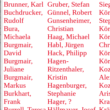
Brunner, Karl
Gruber, Stefan
Sie
Buchdrucker,
Günnel, Robert
Kör
Rudolf
Gunsenheimer,
Ste
Bura,
Christian
Kör
Michaela
Haag, Michael
Kör
Burgmair,
Habl, Jürgen
Chr
David
Hack, Philipp
Kör
Burgmair,
Hagen-
Kör
Juliane
Ritzenthaler,
Koz
Burgmair,
Kristin
Ale
Markus
Hagenburger,
Koz
Burkhart,
Stephanie
Ari
Frank
Hager, ?
Kraf
Burrell, Teresa
Hällmayer, Josef
Krä