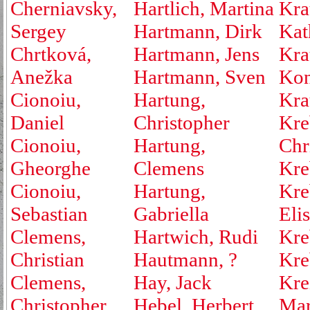
Cherniavsky,
Hartlich, Martina
Kra
Sergey
Hartmann, Dirk
Kat
Chrtková,
Hartmann, Jens
Kra
Anežka
Hartmann, Sven
Kon
Cionoiu,
Hartung,
Kra
Daniel
Christopher
Kre
Cionoiu,
Hartung,
Chr
Gheorghe
Clemens
Kre
Cionoiu,
Hartung,
Kre
Sebastian
Gabriella
Eli
Clemens,
Hartwich, Rudi
Kre
Christian
Hautmann, ?
Kre
Clemens,
Hay, Jack
Kre
Christopher
Hebel, Herbert
Mar