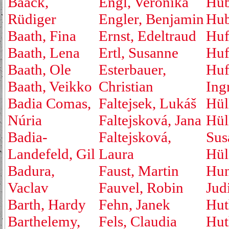
Baack,
Engl, Veronika
Hub
Rüdiger
Engler, Benjamin
Hub
Baath, Fina
Ernst, Edeltraud
Huf
Baath, Lena
Ertl, Susanne
Huf
Baath, Ole
Esterbauer,
Huf
Baath, Veikko
Christian
Ing
Badia Comas,
Faltejsek, Lukáš
Hül
Núria
Faltejsková, Jana
Hül
Badia-
Faltejsková,
Sus
Landefeld, Gil
Laura
Hül
Badura,
Faust, Martin
Hu
Vaclav
Fauvel, Robin
Jud
Barth, Hardy
Fehn, Janek
Hut
Barthelemy,
Fels, Claudia
Hut