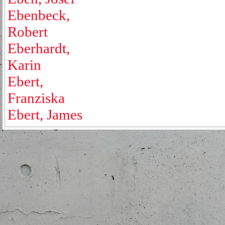
Ebenbeck,
Robert
Eberhardt,
Karin
Ebert,
Franziska
Ebert, James