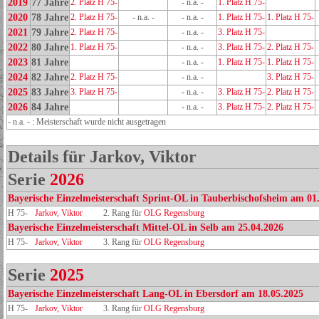
2019
77 Jahre
2. Platz H 75-
- n.a. -
1. Platz H 75-
2020
78 Jahre
2. Platz H 75-
- n.a. -
- n.a. -
1. Platz H 75-
1. Platz H 75-
2021
79 Jahre
2. Platz H 75-
- n.a. -
3. Platz H 75-
2022
80 Jahre
1. Platz H 75-
- n.a. -
3. Platz H 75-
2. Platz H 75-
2023
81 Jahre
- n.a. -
1. Platz H 75-
1. Platz H 75-
2024
82 Jahre
2. Platz H 75-
- n.a. -
3. Platz H 75-
2025
83 Jahre
3. Platz H 75-
- n.a. -
3. Platz H 75-
2. Platz H 75-
2026
84 Jahre
- n.a. -
3. Platz H 75-
2. Platz H 75-
- n.a. - : Meisterschaft wurde nicht ausgetragen
Details für Jarkov, Viktor
Serie
2026
Bayerische Einzelmeisterschaft Sprint-OL in Tauberbischofsheim am 01
H 75-
Jarkov, Viktor
2. Rang für
OLG Regensburg
Bayerische Einzelmeisterschaft Mittel-OL in Selb am 25.04.2026
H 75-
Jarkov, Viktor
3. Rang für
OLG Regensburg
Serie
2025
Bayerische Einzelmeisterschaft Lang-OL in Ebersdorf am 18.05.2025
H 75-
Jarkov, Viktor
3. Rang für
OLG Regensburg