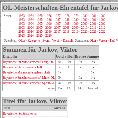
OL-Meisterschaften-Ehrentafel für Jarkov
Serien:
1973
·
1974
·
1975
·
1976
·
1977
·
1978
·
1979
·
1980
·
1981
·
1982
1983
·
1984
·
1985
·
1986
·
1987
·
1988
·
1989
·
1990
·
1991
·
1992
1993
·
1994
·
1995
·
1996
·
1997
·
1998
·
1999
·
2000
·
2001
·
2002
2003
·
2004
·
2005
·
2006
·
2007
·
2008
·
2009
·
2010
·
2011
·
2012
2013
·
2014
·
2015
·
2016
·
2017
·
2018
·
2019
·
2020
·
2021
·
2022
2023
·
2024
·
2025
·
2026
Datenblatt:
OLer
·
Kategorie
·
Event
·
Verein
·
Disziplin
Statistiken:
OLer
·
Verein
·
Titel
V
Summen für Jarkov, Viktor
Disziplin
Gold
Silber
Bronze
Summe
Bayerische Einzelmeisterschaft Lang-OL
5x
7x
3x
15x
Bayerische Staffelmeisterschaft
-
1x
-
1x
Bayerische Mannschaftsmeisterschaft
1x
-
-
1x
Bayerische Einzelmeisterschaft Mittel-OL
5x
-
9x
14x
Bayerische Einzelmeisterschaft Sprint-OL
4x
4x
2x
10x
Summe
15x
12x
14x
Total: 41
Titel für Jarkov, Viktor
Titel
Anzahl
Bayerischer Schülermeister
-