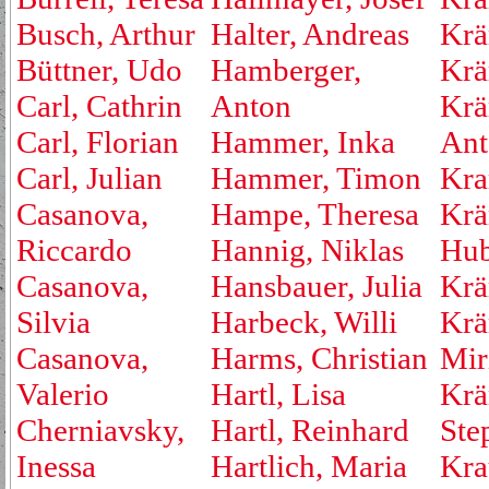
Busch, Arthur
Halter, Andreas
Krä
Büttner, Udo
Hamberger,
Krä
Carl, Cathrin
Anton
Krä
Carl, Florian
Hammer, Inka
Ant
Carl, Julian
Hammer, Timon
Kra
Casanova,
Hampe, Theresa
Krä
Riccardo
Hannig, Niklas
Hub
Casanova,
Hansbauer, Julia
Krä
Silvia
Harbeck, Willi
Krä
Casanova,
Harms, Christian
Mir
Valerio
Hartl, Lisa
Krä
Cherniavsky,
Hartl, Reinhard
Ste
Inessa
Hartlich, Maria
Kra