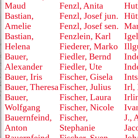
Maud
Fenzl, Anita
Hut
Bastian,
Fenzl, Josef jun.
Hüt
Amelie
Fenzl, Josef sen.
Mar
Bastian,
Fenzlein, Karl
Ige
Helena
Fiederer, Marko
Ill
Bauer,
Fiedler, Bernd
Ind
Alexander
Fiedler, Ute
Ind
Bauer, Iris
Fischer, Gisela
Ints
Bauer, Theresa
Fischer, Julius
Irl,
Bauer,
Fischer, Laura
Irli
Wolfgang
Fischer, Nicole
Iva
Bauernfeind,
Fischer,
J., 
Anton
Stephanie
Jac
Bauernfeind,
Fischer, Sven
Joh