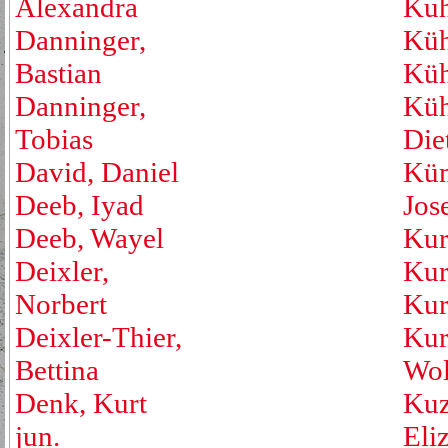
Alexandra
Kuh
Danninger,
Küh
Bastian
Küh
Danninger,
Küh
Tobias
Die
David, Daniel
Küm
Deeb, Iyad
Jos
Deeb, Wayel
Kur
Deixler,
Kur
Norbert
Kur
Deixler-Thier,
Kur
Bettina
Wol
Denk, Kurt
Kuz
jun.
Eli