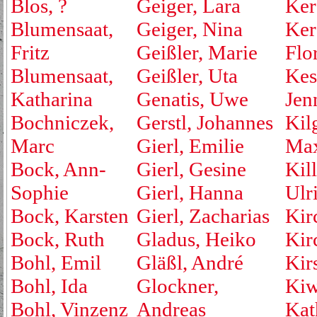
Blos, ?
Geiger, Lara
Ker
Blumensaat,
Geiger, Nina
Ker
Fritz
Geißler, Marie
Flo
Blumensaat,
Geißler, Uta
Kest
Katharina
Genatis, Uwe
Jen
Bochniczek,
Gerstl, Johannes
Kil
Marc
Gierl, Emilie
Max
Bock, Ann-
Gierl, Gesine
Kill
Sophie
Gierl, Hanna
Ulr
Bock, Karsten
Gierl, Zacharias
Kir
Bock, Ruth
Gladus, Heiko
Kirc
Bohl, Emil
Gläßl, André
Kir
Bohl, Ida
Glockner,
Kiw
Bohl, Vinzenz
Andreas
Kat