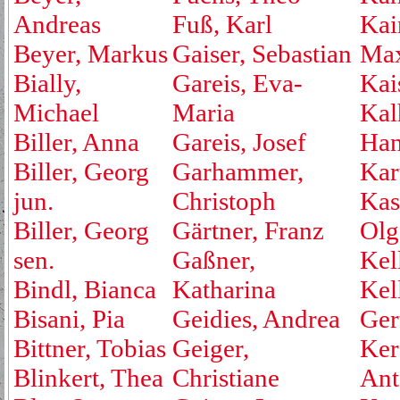
Andreas
Fuß, Karl
Kai
Beyer, Markus
Gaiser, Sebastian
Max
Bially,
Gareis, Eva-
Kai
Michael
Maria
Kal
Biller, Anna
Gareis, Josef
Ha
Biller, Georg
Garhammer,
Kar
jun.
Christoph
Kas
Biller, Georg
Gärtner, Franz
Olg
sen.
Gaßner,
Kell
Bindl, Bianca
Katharina
Kel
Bisani, Pia
Geidies, Andrea
Ger
Bittner, Tobias
Geiger,
Ker
Blinkert, Thea
Christiane
Ant