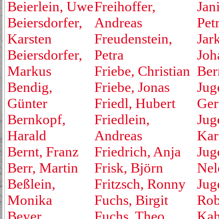
Beierlein, Uwe
Freihoffer,
Jan
Beiersdorfer,
Andreas
Pet
Karsten
Freudenstein,
Jar
Beiersdorfer,
Petra
Joh
Markus
Friebe, Christian
Ber
Bendig,
Friebe, Jonas
Jug
Günter
Friedl, Hubert
Ger
Bernkopf,
Friedlein,
Jug
Harald
Andreas
Kar
Bernt, Franz
Friedrich, Anja
Jug
Berr, Martin
Frisk, Björn
Nel
Beßlein,
Fritzsch, Ronny
Jug
Monika
Fuchs, Birgit
Rob
Beyer,
Fuchs, Theo
Kah