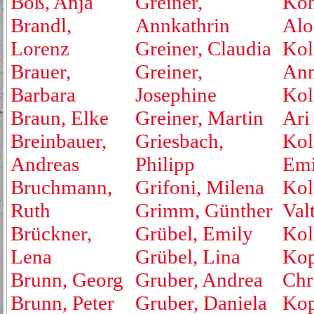
Boß, Anja
Greiner,
Koh
Brandl,
Annkathrin
Alo
Lorenz
Greiner, Claudia
Kol
Brauer,
Greiner,
An
Barbara
Josephine
Kol
Braun, Elke
Greiner, Martin
Ari
Breinbauer,
Griesbach,
Kol
Andreas
Philipp
Emi
Bruchmann,
Grifoni, Milena
Kol
Ruth
Grimm, Günther
Valt
Brückner,
Grübel, Emily
Kol
Lena
Grübel, Lina
Kop
Brunn, Georg
Gruber, Andrea
Chr
Brunn, Peter
Gruber, Daniela
Kop