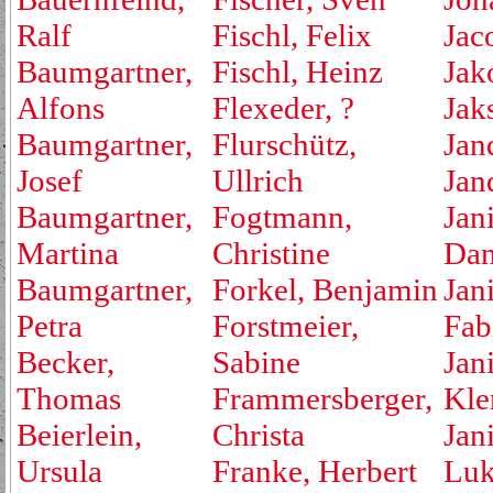
Ralf
Fischl, Felix
Jac
Baumgartner,
Fischl, Heinz
Jak
Alfons
Flexeder, ?
Jak
Baumgartner,
Flurschütz,
Jan
Josef
Ullrich
Jan
Baumgartner,
Fogtmann,
Jan
Martina
Christine
Dan
Baumgartner,
Forkel, Benjamin
Jan
Petra
Forstmeier,
Fab
Becker,
Sabine
Jan
Thomas
Frammersberger,
Kle
Beierlein,
Christa
Jan
Ursula
Franke, Herbert
Luk