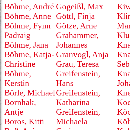
Böhme, André
Gogeißl, Max
Kiw
Böhme, Anne
Göttl, Finja
Kli
Böhme, Fynn
Götze, Arne
Mar
Padraig
Grahammer,
Klu
Böhme, Jana
Johannes
Kna
Böhme, Katja-
Granvogl, Anja
Kna
Christine
Grau, Teresa
Seb
Böhme,
Greifenstein,
Kna
Kerstin
Hans
Joh
Börle, Michael
Greifenstein,
Kne
Bornhak,
Katharina
Koc
Antje
Greifenstein,
Köc
Boros, Kitti
Michaela
Köh