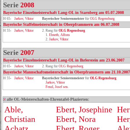
Serie
2008
Bayerische Einzelmeisterschaft Lang-OL in Starnberg am 05.07.2008
H 65-
Jarkov, Viktor
Bayerischer Seniorenmeister
für
OLG Regensburg
Bayerische Staffelmeisterschaft in Oberpframmern am 06.07.2008
H 55-
Jarkov, Viktor
2. Rang für
OLG Regensburg
1.
Ebneth, Alfons
2.
Jarkov, Viktor
Serie
2007
Bayerische Einzelmeisterschaft Lang-OL in Ihrlerstein am 23.06.2007
H 65-
Jarkov, Viktor
2. Rang für
OLG Regensburg
Bayerische Mannschaftsmeisterschaft in Oberpframmern am 21.10.2007
H 55-
Jarkov, Viktor
Bayerischer Seniorenmeister
für
OLG Regensburg
Jarkov, Viktor
Fenzl, Josef sen.
alle OL-Meisterschaften-Ehrentafel-Plazierten:
Able,
Ebert, Josephine
Her
Christian
Ebert, Nora
Her
Achatz,
Ebert, Roger
Ale