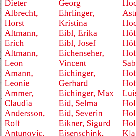
Dieter
Georg
Hoc
Albrecht,
Ehrlinger,
Ast
Horst
Kristina
Hoc
Altmann,
Eibl, Erika
Höf
Erich
Eibl, Josef
Höf
Altmann,
Eichenseher,
Hof
Leon
Vincent
Sab
Amann,
Eichinger,
Hof
Leonie
Gerhard
Hof
Ammer,
Eichinger, Max
Lui
Claudia
Eid, Selma
Hol
Andersson,
Eid, Severin
Hol
Rolf
Eikner, Sigurd
Hol
Antunovic,
Eisenschink,
Kla