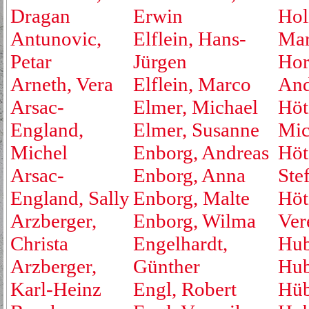
Dragan
Erwin
Hol
Antunovic,
Elflein, Hans-
Mar
Petar
Jürgen
Hor
Arneth, Vera
Elflein, Marco
And
Arsac-
Elmer, Michael
Höt
England,
Elmer, Susanne
Mic
Michel
Enborg, Andreas
Höt
Arsac-
Enborg, Anna
Ste
England, Sally
Enborg, Malte
Höt
Arzberger,
Enborg, Wilma
Ver
Christa
Engelhardt,
Hub
Arzberger,
Günther
Hub
Karl-Heinz
Engl, Robert
Hüb