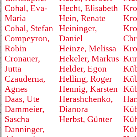
Cohal, Eva-
Hecht, Elisabeth
Kro
Maria
Hein, Renate
Kro
Cohal, Stefan
Heininger,
Kro
Compeyron,
Daniel
Chr
Robin
Heinze, Melissa
Kro
Cronauer,
Hekeler, Markus
Kur
Jutta
Helder, Egon
Küb
Czauderna,
Helling, Roger
Küb
Agnes
Hennig, Karsten
Küb
Daas, Ute
Herashchenko,
Han
Dammeier,
Dianora
Küb
Sascha
Herbst, Günter
Küh
Danninger,
Küh