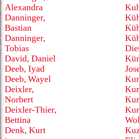
Alexandra
Kuh
Danninger,
Küh
Bastian
Küh
Danninger,
Küh
Tobias
Die
David, Daniel
Küm
Deeb, Iyad
Jos
Deeb, Wayel
Kur
Deixler,
Kur
Norbert
Kur
Deixler-Thier,
Kur
Bettina
Wol
Denk, Kurt
Kuz