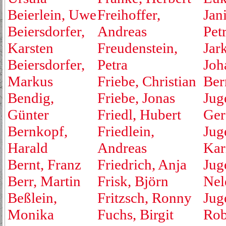
Beierlein, Uwe
Freihoffer,
Jan
Beiersdorfer,
Andreas
Pet
Karsten
Freudenstein,
Jar
Beiersdorfer,
Petra
Joh
Markus
Friebe, Christian
Ber
Bendig,
Friebe, Jonas
Jug
Günter
Friedl, Hubert
Ger
Bernkopf,
Friedlein,
Jug
Harald
Andreas
Kar
Bernt, Franz
Friedrich, Anja
Jug
Berr, Martin
Frisk, Björn
Nel
Beßlein,
Fritzsch, Ronny
Jug
Monika
Fuchs, Birgit
Rob