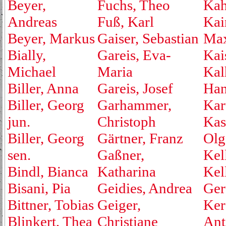
Beyer,
Fuchs, Theo
Kah
Andreas
Fuß, Karl
Kai
Beyer, Markus
Gaiser, Sebastian
Max
Bially,
Gareis, Eva-
Kai
Michael
Maria
Kal
Biller, Anna
Gareis, Josef
Ha
Biller, Georg
Garhammer,
Kar
jun.
Christoph
Kas
Biller, Georg
Gärtner, Franz
Olg
sen.
Gaßner,
Kell
Bindl, Bianca
Katharina
Kel
Bisani, Pia
Geidies, Andrea
Ger
Bittner, Tobias
Geiger,
Ker
Blinkert, Thea
Christiane
Ant