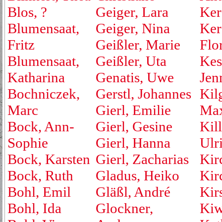
Blos, ?
Geiger, Lara
Ker
Blumensaat,
Geiger, Nina
Ker
Fritz
Geißler, Marie
Flo
Blumensaat,
Geißler, Uta
Kest
Katharina
Genatis, Uwe
Jen
Bochniczek,
Gerstl, Johannes
Kil
Marc
Gierl, Emilie
Max
Bock, Ann-
Gierl, Gesine
Kill
Sophie
Gierl, Hanna
Ulr
Bock, Karsten
Gierl, Zacharias
Kir
Bock, Ruth
Gladus, Heiko
Kirc
Bohl, Emil
Gläßl, André
Kir
Bohl, Ida
Glockner,
Kiw