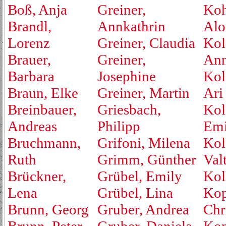
Boß, Anja
Greiner,
Koh
Brandl,
Annkathrin
Alo
Lorenz
Greiner, Claudia
Kol
Brauer,
Greiner,
An
Barbara
Josephine
Kol
Braun, Elke
Greiner, Martin
Ari
Breinbauer,
Griesbach,
Kol
Andreas
Philipp
Emi
Bruchmann,
Grifoni, Milena
Kol
Ruth
Grimm, Günther
Valt
Brückner,
Grübel, Emily
Kol
Lena
Grübel, Lina
Kop
Brunn, Georg
Gruber, Andrea
Chr