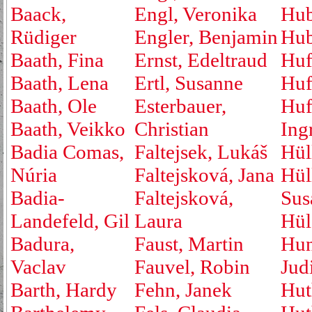
Baack,
Engl, Veronika
Hub
Rüdiger
Engler, Benjamin
Hub
Baath, Fina
Ernst, Edeltraud
Huf
Baath, Lena
Ertl, Susanne
Huf
Baath, Ole
Esterbauer,
Huf
Baath, Veikko
Christian
Ing
Badia Comas,
Faltejsek, Lukáš
Hül
Núria
Faltejsková, Jana
Hül
Badia-
Faltejsková,
Sus
Landefeld, Gil
Laura
Hül
Badura,
Faust, Martin
Hu
Vaclav
Fauvel, Robin
Jud
Barth, Hardy
Fehn, Janek
Hut