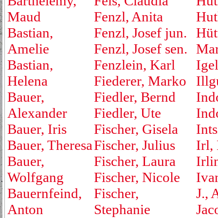
Barthelemy,
Fels, Claudia
Hut
Maud
Fenzl, Anita
Hut
Bastian,
Fenzl, Josef jun.
Hüt
Amelie
Fenzl, Josef sen.
Mar
Bastian,
Fenzlein, Karl
Ige
Helena
Fiederer, Marko
Ill
Bauer,
Fiedler, Bernd
Ind
Alexander
Fiedler, Ute
Ind
Bauer, Iris
Fischer, Gisela
Ints
Bauer, Theresa
Fischer, Julius
Irl,
Bauer,
Fischer, Laura
Irli
Wolfgang
Fischer, Nicole
Iva
Bauernfeind,
Fischer,
J., 
Anton
Stephanie
Jac