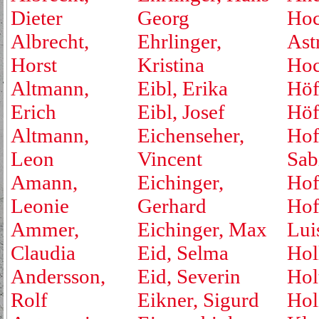
Dieter
Georg
Hoc
Albrecht,
Ehrlinger,
Ast
Horst
Kristina
Hoc
Altmann,
Eibl, Erika
Höf
Erich
Eibl, Josef
Höf
Altmann,
Eichenseher,
Hof
Leon
Vincent
Sab
Amann,
Eichinger,
Hof
Leonie
Gerhard
Hof
Ammer,
Eichinger, Max
Lui
Claudia
Eid, Selma
Hol
Andersson,
Eid, Severin
Hol
Rolf
Eikner, Sigurd
Hol