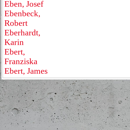
Eben, Josef
Ebenbeck,
Robert
Eberhardt,
Karin
Ebert,
Franziska
Ebert, James