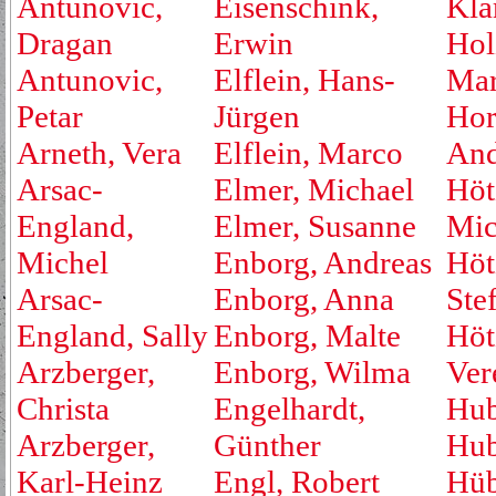
Antunovic,
Eisenschink,
Kla
Dragan
Erwin
Hol
Antunovic,
Elflein, Hans-
Mar
Petar
Jürgen
Hor
Arneth, Vera
Elflein, Marco
And
Arsac-
Elmer, Michael
Höt
England,
Elmer, Susanne
Mic
Michel
Enborg, Andreas
Höt
Arsac-
Enborg, Anna
Ste
England, Sally
Enborg, Malte
Höt
Arzberger,
Enborg, Wilma
Ver
Christa
Engelhardt,
Hub
Arzberger,
Günther
Hub
Karl-Heinz
Engl, Robert
Hüb