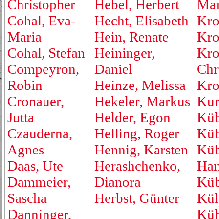
Christopher
Hebel, Herbert
Mar
Cohal, Eva-
Hecht, Elisabeth
Kro
Maria
Hein, Renate
Kro
Cohal, Stefan
Heininger,
Kro
Compeyron,
Daniel
Chr
Robin
Heinze, Melissa
Kro
Cronauer,
Hekeler, Markus
Kur
Jutta
Helder, Egon
Küb
Czauderna,
Helling, Roger
Küb
Agnes
Hennig, Karsten
Küb
Daas, Ute
Herashchenko,
Han
Dammeier,
Dianora
Küb
Sascha
Herbst, Günter
Küh
Danninger,
Küh