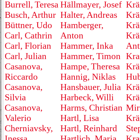
Burrell, Teresa
Hällmayer, Josef
Krä
Busch, Arthur
Halter, Andreas
Krä
Büttner, Udo
Hamberger,
Krä
Carl, Cathrin
Anton
Krä
Carl, Florian
Hammer, Inka
Ant
Carl, Julian
Hammer, Timon
Kra
Casanova,
Hampe, Theresa
Krä
Riccardo
Hannig, Niklas
Hub
Casanova,
Hansbauer, Julia
Krä
Silvia
Harbeck, Willi
Krä
Casanova,
Harms, Christian
Mir
Valerio
Hartl, Lisa
Krä
Cherniavsky,
Hartl, Reinhard
Ste
Inessa
Hartlich, Maria
Kra