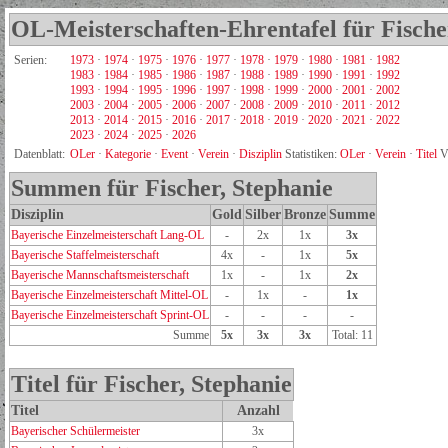
OL-Meisterschaften-Ehrentafel für Fische
Serien:
1973
·
1974
·
1975
·
1976
·
1977
·
1978
·
1979
·
1980
·
1981
·
1982
1983
·
1984
·
1985
·
1986
·
1987
·
1988
·
1989
·
1990
·
1991
·
1992
1993
·
1994
·
1995
·
1996
·
1997
·
1998
·
1999
·
2000
·
2001
·
2002
2003
·
2004
·
2005
·
2006
·
2007
·
2008
·
2009
·
2010
·
2011
·
2012
2013
·
2014
·
2015
·
2016
·
2017
·
2018
·
2019
·
2020
·
2021
·
2022
2023
·
2024
·
2025
·
2026
Datenblatt:
OLer
·
Kategorie
·
Event
·
Verein
·
Disziplin
Statistiken:
OLer
·
Verein
·
Titel
V
Summen für Fischer, Stephanie
Disziplin
Gold
Silber
Bronze
Summe
Bayerische Einzelmeisterschaft Lang-OL
-
2x
1x
3x
Bayerische Staffelmeisterschaft
4x
-
1x
5x
Bayerische Mannschaftsmeisterschaft
1x
-
1x
2x
Bayerische Einzelmeisterschaft Mittel-OL
-
1x
-
1x
Bayerische Einzelmeisterschaft Sprint-OL
-
-
-
-
Summe
5x
3x
3x
Total: 11
Titel für Fischer, Stephanie
Titel
Anzahl
Bayerischer Schülermeister
3x