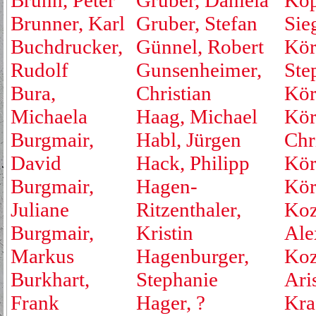
Brunn, Peter
Gruber, Daniela
Kop
Brunner, Karl
Gruber, Stefan
Sie
Buchdrucker,
Günnel, Robert
Kör
Rudolf
Gunsenheimer,
Ste
Bura,
Christian
Kör
Michaela
Haag, Michael
Kör
Burgmair,
Habl, Jürgen
Chr
David
Hack, Philipp
Kör
Burgmair,
Hagen-
Kör
Juliane
Ritzenthaler,
Koz
Burgmair,
Kristin
Ale
Markus
Hagenburger,
Koz
Burkhart,
Stephanie
Ari
Frank
Hager, ?
Kraf