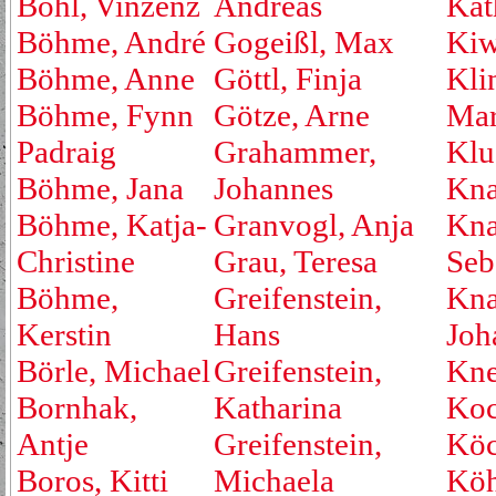
Bohl, Vinzenz
Andreas
Kat
Böhme, André
Gogeißl, Max
Kiw
Böhme, Anne
Göttl, Finja
Kli
Böhme, Fynn
Götze, Arne
Mar
Padraig
Grahammer,
Klu
Böhme, Jana
Johannes
Kna
Böhme, Katja-
Granvogl, Anja
Kna
Christine
Grau, Teresa
Seb
Böhme,
Greifenstein,
Kna
Kerstin
Hans
Joh
Börle, Michael
Greifenstein,
Kne
Bornhak,
Katharina
Koc
Antje
Greifenstein,
Köc
Boros, Kitti
Michaela
Köh