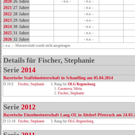
2020
26 Jahre
- n.a. -
- n.a. -
2021
27 Jahre
- n.a. -
2022
28 Jahre
- n.a. -
2023
29 Jahre
- n.a. -
2024
30 Jahre
- n.a. -
2025
31 Jahre
- n.a. -
2026
32 Jahre
- n.a. -
- n.a. - : Meisterschaft wurde nicht ausgetragen
Details für Fischer, Stephanie
Serie
2014
Bayerische Staffelmeisterschaft in Schaufling am 05.04.2014
D 19 E
Fischer, Stephanie
3. Rang für
OLG Regensburg
1.
Casanova, Silvia
2.
Fischer, Stephanie
Serie
2012
Bayerische Einzelmeisterschaft Lang-OL in Altdorf-Pfettrach am 24.03.
D 15-18
Fischer, Stephanie
3. Rang für
OLG Regensburg