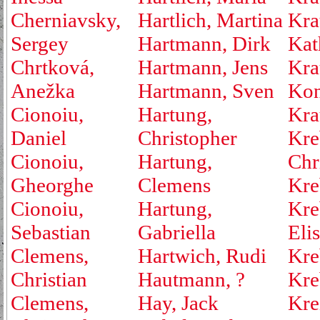
Cherniavsky,
Hartlich, Martina
Kra
Sergey
Hartmann, Dirk
Kat
Chrtková,
Hartmann, Jens
Kra
Anežka
Hartmann, Sven
Kon
Cionoiu,
Hartung,
Kra
Daniel
Christopher
Kre
Cionoiu,
Hartung,
Chr
Gheorghe
Clemens
Kre
Cionoiu,
Hartung,
Kre
Sebastian
Gabriella
Eli
Clemens,
Hartwich, Rudi
Kre
Christian
Hautmann, ?
Kre
Clemens,
Hay, Jack
Kre