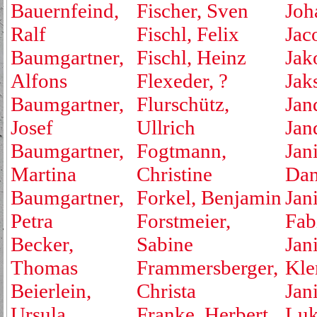
Bauernfeind,
Fischer, Sven
Joh
Ralf
Fischl, Felix
Jac
Baumgartner,
Fischl, Heinz
Jak
Alfons
Flexeder, ?
Jak
Baumgartner,
Flurschütz,
Jan
Josef
Ullrich
Jan
Baumgartner,
Fogtmann,
Jan
Martina
Christine
Dan
Baumgartner,
Forkel, Benjamin
Jan
Petra
Forstmeier,
Fab
Becker,
Sabine
Jan
Thomas
Frammersberger,
Kle
Beierlein,
Christa
Jan
Ursula
Franke, Herbert
Luk