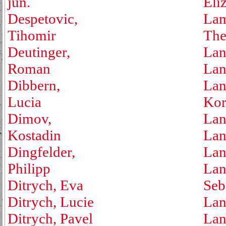
jun.
Eli
Despetovic,
Lam
Tihomir
The
Deutinger,
Lan
Roman
Lan
Dibbern,
Lan
Lucia
Kor
Dimov,
Lan
Kostadin
Lan
Dingfelder,
Lan
Philipp
Lan
Ditrych, Eva
Seb
Ditrych, Lucie
Lan
Ditrych, Pavel
Lan