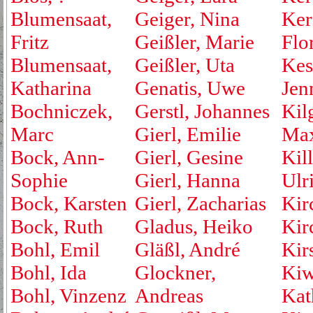
Blumensaat,
Geiger, Nina
Ker
Fritz
Geißler, Marie
Flo
Blumensaat,
Geißler, Uta
Kest
Katharina
Genatis, Uwe
Jen
Bochniczek,
Gerstl, Johannes
Kil
Marc
Gierl, Emilie
Max
Bock, Ann-
Gierl, Gesine
Kill
Sophie
Gierl, Hanna
Ulr
Bock, Karsten
Gierl, Zacharias
Kir
Bock, Ruth
Gladus, Heiko
Kirc
Bohl, Emil
Gläßl, André
Kir
Bohl, Ida
Glockner,
Kiw
Bohl, Vinzenz
Andreas
Kat