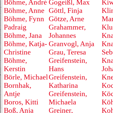
Böhme, André
Gogeißl, Max
Kiw
Böhme, Anne
Göttl, Finja
Kli
Böhme, Fynn
Götze, Arne
Mar
Padraig
Grahammer,
Klu
Böhme, Jana
Johannes
Kna
Böhme, Katja-
Granvogl, Anja
Kna
Christine
Grau, Teresa
Seb
Böhme,
Greifenstein,
Kna
Kerstin
Hans
Joh
Börle, Michael
Greifenstein,
Kne
Bornhak,
Katharina
Koc
Antje
Greifenstein,
Köc
Boros, Kitti
Michaela
Köh
Boß, Anja
Greiner,
Koh