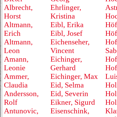
Albrecht,
Ehrlinger,
Ast
Horst
Kristina
Hoc
Altmann,
Eibl, Erika
Höf
Erich
Eibl, Josef
Höf
Altmann,
Eichenseher,
Hof
Leon
Vincent
Sab
Amann,
Eichinger,
Hof
Leonie
Gerhard
Hof
Ammer,
Eichinger, Max
Lui
Claudia
Eid, Selma
Hol
Andersson,
Eid, Severin
Hol
Rolf
Eikner, Sigurd
Hol
Antunovic,
Eisenschink,
Kla