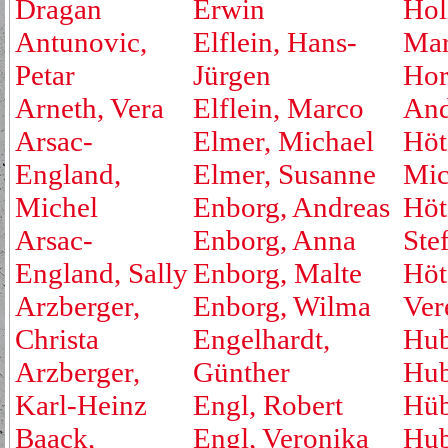
Dragan
Erwin
Hol
Antunovic,
Elflein, Hans-
Mar
Petar
Jürgen
Hor
Arneth, Vera
Elflein, Marco
And
Arsac-
Elmer, Michael
Höt
England,
Elmer, Susanne
Mic
Michel
Enborg, Andreas
Höt
Arsac-
Enborg, Anna
Ste
England, Sally
Enborg, Malte
Höt
Arzberger,
Enborg, Wilma
Ver
Christa
Engelhardt,
Hub
Arzberger,
Günther
Hub
Karl-Heinz
Engl, Robert
Hüb
Baack,
Engl, Veronika
Hub