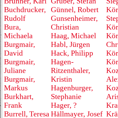
Brunner, Karl
Gruber, Stefan
Sie
Buchdrucker,
Günnel, Robert
Kör
Rudolf
Gunsenheimer,
Ste
Bura,
Christian
Kör
Michaela
Haag, Michael
Kör
Burgmair,
Habl, Jürgen
Chr
David
Hack, Philipp
Kör
Burgmair,
Hagen-
Kör
Juliane
Ritzenthaler,
Koz
Burgmair,
Kristin
Ale
Markus
Hagenburger,
Koz
Burkhart,
Stephanie
Ari
Frank
Hager, ?
Kraf
Burrell, Teresa
Hällmayer, Josef
Krä