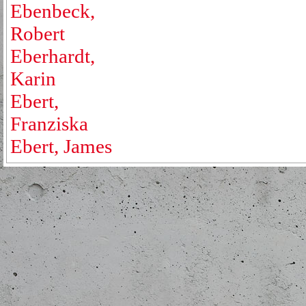
Ebenbeck,
Robert
Eberhardt,
Karin
Ebert,
Franziska
Ebert, James