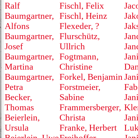
Ralf
Fischl, Felix
Jac
Baumgartner,
Fischl, Heinz
Jak
Alfons
Flexeder, ?
Jak
Baumgartner,
Flurschütz,
Jan
Josef
Ullrich
Jan
Baumgartner,
Fogtmann,
Jan
Martina
Christine
Dan
Baumgartner,
Forkel, Benjamin
Jan
Petra
Forstmeier,
Fab
Becker,
Sabine
Jan
Thomas
Frammersberger,
Kle
Beierlein,
Christa
Jan
Ursula
Franke, Herbert
Luk
Beierlein, Uwe
Freihoffer,
Jan