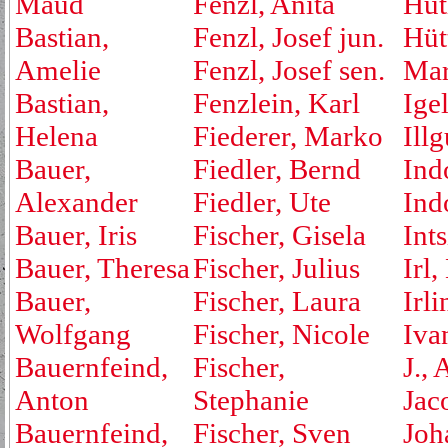
Maud
Fenzl, Anita
Hut
Bastian,
Fenzl, Josef jun.
Hüt
Amelie
Fenzl, Josef sen.
Mar
Bastian,
Fenzlein, Karl
Ige
Helena
Fiederer, Marko
Ill
Bauer,
Fiedler, Bernd
Ind
Alexander
Fiedler, Ute
Ind
Bauer, Iris
Fischer, Gisela
Ints
Bauer, Theresa
Fischer, Julius
Irl,
Bauer,
Fischer, Laura
Irli
Wolfgang
Fischer, Nicole
Iva
Bauernfeind,
Fischer,
J., 
Anton
Stephanie
Jac
Bauernfeind,
Fischer, Sven
Joh