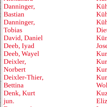
Danninger,
Küh
Bastian
Küh
Danninger,
Küh
Tobias
Die
David, Daniel
Küm
Deeb, Iyad
Jos
Deeb, Wayel
Kur
Deixler,
Kur
Norbert
Kur
Deixler-Thier,
Kur
Bettina
Wol
Denk, Kurt
Kuz
jun.
Eli