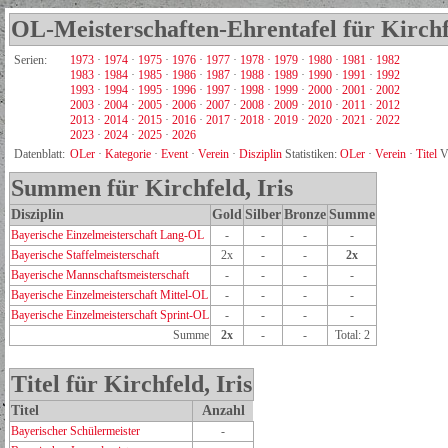
OL-Meisterschaften-Ehrentafel für Kirchfe
Serien:
1973
·
1974
·
1975
·
1976
·
1977
·
1978
·
1979
·
1980
·
1981
·
1982
1983
·
1984
·
1985
·
1986
·
1987
·
1988
·
1989
·
1990
·
1991
·
1992
1993
·
1994
·
1995
·
1996
·
1997
·
1998
·
1999
·
2000
·
2001
·
2002
2003
·
2004
·
2005
·
2006
·
2007
·
2008
·
2009
·
2010
·
2011
·
2012
2013
·
2014
·
2015
·
2016
·
2017
·
2018
·
2019
·
2020
·
2021
·
2022
2023
·
2024
·
2025
·
2026
Datenblatt:
OLer
·
Kategorie
·
Event
·
Verein
·
Disziplin
Statistiken:
OLer
·
Verein
·
Titel
V
Summen für Kirchfeld, Iris
Disziplin
Gold
Silber
Bronze
Summe
Bayerische Einzelmeisterschaft Lang-OL
-
-
-
-
Bayerische Staffelmeisterschaft
2x
-
-
2x
Bayerische Mannschaftsmeisterschaft
-
-
-
-
Bayerische Einzelmeisterschaft Mittel-OL
-
-
-
-
Bayerische Einzelmeisterschaft Sprint-OL
-
-
-
-
Summe
2x
-
-
Total: 2
Titel für Kirchfeld, Iris
Titel
Anzahl
Bayerischer Schülermeister
-