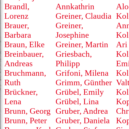
Brandl,
Annkathrin
Alo
Lorenz
Greiner, Claudia
Kol
Brauer,
Greiner,
An
Barbara
Josephine
Kol
Braun, Elke
Greiner, Martin
Ari
Breinbauer,
Griesbach,
Kol
Andreas
Philipp
Emi
Bruchmann,
Grifoni, Milena
Kol
Ruth
Grimm, Günther
Valt
Brückner,
Grübel, Emily
Kol
Lena
Grübel, Lina
Kop
Brunn, Georg
Gruber, Andrea
Chr
Brunn, Peter
Gruber, Daniela
Kop