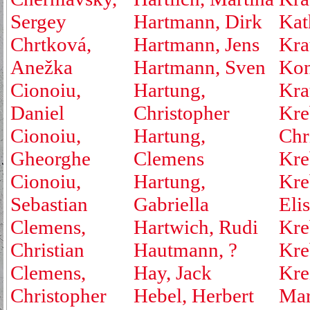
Sergey
Hartmann, Dirk
Kat
Chrtková,
Hartmann, Jens
Kra
Anežka
Hartmann, Sven
Kon
Cionoiu,
Hartung,
Kra
Daniel
Christopher
Kre
Cionoiu,
Hartung,
Chr
Gheorghe
Clemens
Kre
Cionoiu,
Hartung,
Kre
Sebastian
Gabriella
Eli
Clemens,
Hartwich, Rudi
Kre
Christian
Hautmann, ?
Kre
Clemens,
Hay, Jack
Kre
Christopher
Hebel, Herbert
Mar