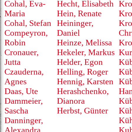
Cohal, Eva-
Hecht, Elisabeth
Kro
Maria
Hein, Renate
Kro
Cohal, Stefan
Heininger,
Kro
Compeyron,
Daniel
Chr
Robin
Heinze, Melissa
Kro
Cronauer,
Hekeler, Markus
Kur
Jutta
Helder, Egon
Küb
Czauderna,
Helling, Roger
Küb
Agnes
Hennig, Karsten
Küb
Daas, Ute
Herashchenko,
Han
Dammeier,
Dianora
Küb
Sascha
Herbst, Günter
Küh
Danninger,
Küh
Alexandra
Kuh