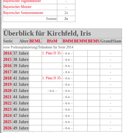
Bayerischer Jugendmeister
-
Bayerischer Meister
-
Bayerischer Seniorenmeister
2x
Summe
2x
Überblick für Kirchfeld, Iris
Serie
Alter
BEML
BStM
BMM
BEMM
BEMS
GrandSlam
erste Podiumplatzierung/Teilnahme für Serie 2014
2014
37 Jahre
1. Platz D 35-
- n.a. -
-
2015
38 Jahre
- n.a. -
-
2016
39 Jahre
- n.a. -
-
2017
40 Jahre
- n.a. -
-
2018
41 Jahre
1. Platz D 35-
- n.a. -
-
2019
42 Jahre
- n.a. -
-
2020
43 Jahre
- n.a. -
- n.a. -
-
2021
44 Jahre
- n.a. -
-
2022
45 Jahre
- n.a. -
-
2023
46 Jahre
- n.a. -
-
2024
47 Jahre
- n.a. -
-
2025
48 Jahre
- n.a. -
-
2026
49 Jahre
- n.a. -
-