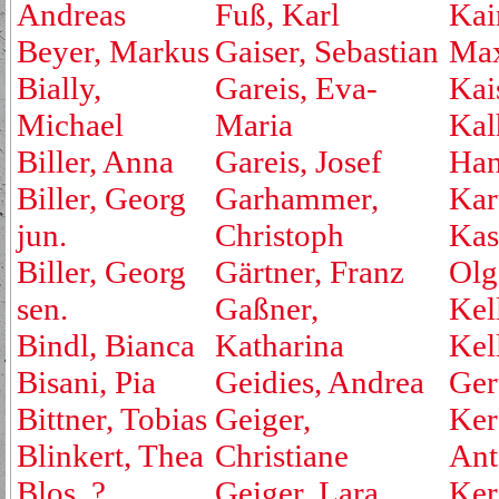
Andreas
Fuß, Karl
Kai
Beyer, Markus
Gaiser, Sebastian
Max
Bially,
Gareis, Eva-
Kai
Michael
Maria
Kal
Biller, Anna
Gareis, Josef
Ha
Biller, Georg
Garhammer,
Kar
jun.
Christoph
Kas
Biller, Georg
Gärtner, Franz
Olg
sen.
Gaßner,
Kell
Bindl, Bianca
Katharina
Kel
Bisani, Pia
Geidies, Andrea
Ger
Bittner, Tobias
Geiger,
Ker
Blinkert, Thea
Christiane
Ant
Blos, ?
Geiger, Lara
Ker