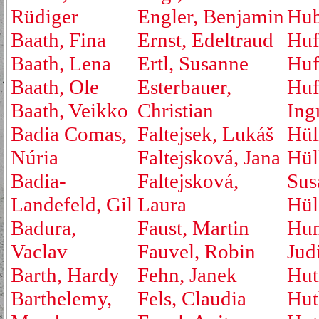
Rüdiger
Engler, Benjamin
Hub
Baath, Fina
Ernst, Edeltraud
Huf
Baath, Lena
Ertl, Susanne
Huf
Baath, Ole
Esterbauer,
Huf
Baath, Veikko
Christian
Ing
Badia Comas,
Faltejsek, Lukáš
Hül
Núria
Faltejsková, Jana
Hül
Badia-
Faltejsková,
Sus
Landefeld, Gil
Laura
Hül
Badura,
Faust, Martin
Hu
Vaclav
Fauvel, Robin
Jud
Barth, Hardy
Fehn, Janek
Hut
Barthelemy,
Fels, Claudia
Hut