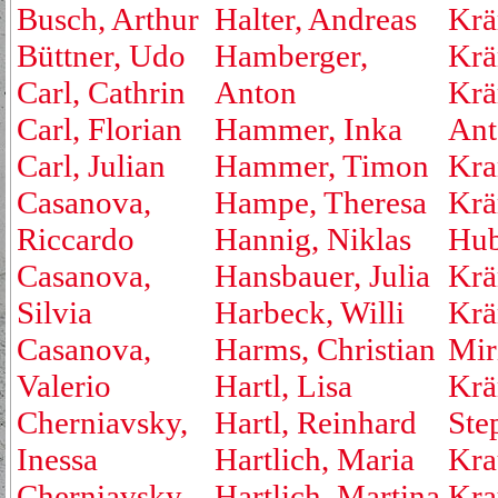
Busch, Arthur
Halter, Andreas
Krä
Büttner, Udo
Hamberger,
Krä
Carl, Cathrin
Anton
Krä
Carl, Florian
Hammer, Inka
Ant
Carl, Julian
Hammer, Timon
Kra
Casanova,
Hampe, Theresa
Krä
Riccardo
Hannig, Niklas
Hub
Casanova,
Hansbauer, Julia
Krä
Silvia
Harbeck, Willi
Krä
Casanova,
Harms, Christian
Mir
Valerio
Hartl, Lisa
Krä
Cherniavsky,
Hartl, Reinhard
Ste
Inessa
Hartlich, Maria
Kra
Cherniavsky,
Hartlich, Martina
Kra