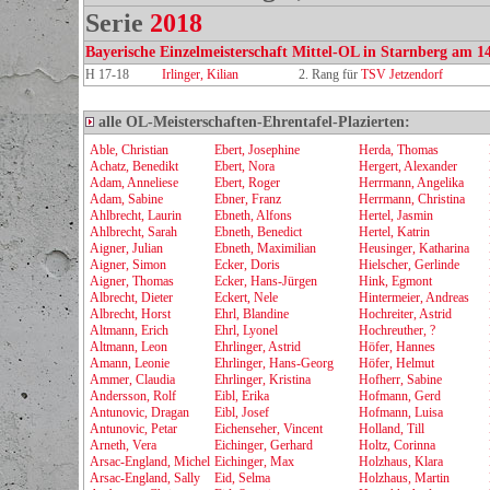
Serie
2018
Bayerische Einzelmeisterschaft Mittel-OL in Starnberg am 1
H 17-18
Irlinger, Kilian
2. Rang für
TSV Jetzendorf
alle OL-Meisterschaften-Ehrentafel-Plazierten:
Able, Christian
Ebert, Josephine
Herda, Thomas
Achatz, Benedikt
Ebert, Nora
Hergert, Alexander
Adam, Anneliese
Ebert, Roger
Herrmann, Angelika
Adam, Sabine
Ebner, Franz
Herrmann, Christina
Ahlbrecht, Laurin
Ebneth, Alfons
Hertel, Jasmin
Ahlbrecht, Sarah
Ebneth, Benedict
Hertel, Katrin
Aigner, Julian
Ebneth, Maximilian
Heusinger, Katharina
Aigner, Simon
Ecker, Doris
Hielscher, Gerlinde
Aigner, Thomas
Ecker, Hans-Jürgen
Hink, Egmont
Albrecht, Dieter
Eckert, Nele
Hintermeier, Andreas
Albrecht, Horst
Ehrl, Blandine
Hochreiter, Astrid
Altmann, Erich
Ehrl, Lyonel
Hochreuther, ?
Altmann, Leon
Ehrlinger, Astrid
Höfer, Hannes
Amann, Leonie
Ehrlinger, Hans-Georg
Höfer, Helmut
Ammer, Claudia
Ehrlinger, Kristina
Hofherr, Sabine
Andersson, Rolf
Eibl, Erika
Hofmann, Gerd
Antunovic, Dragan
Eibl, Josef
Hofmann, Luisa
Antunovic, Petar
Eichenseher, Vincent
Holland, Till
Arneth, Vera
Eichinger, Gerhard
Holtz, Corinna
Arsac-England, Michel
Eichinger, Max
Holzhaus, Klara
Arsac-England, Sally
Eid, Selma
Holzhaus, Martin