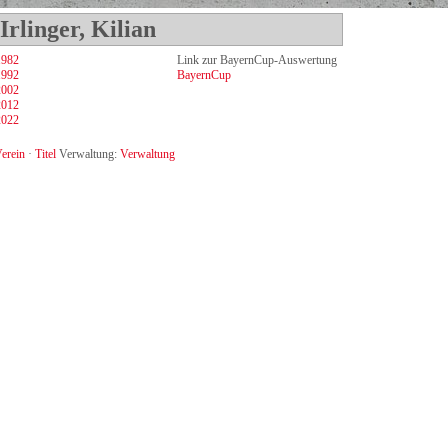
rlinger, Kilian
1982
Link zur BayernCup-Auswertung
1992
BayernCup
2002
2012
2022
erein
·
Titel
Verwaltung:
Verwaltung