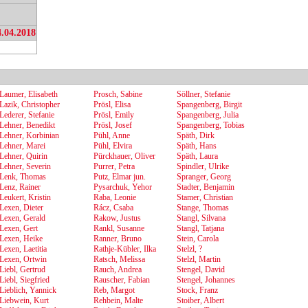
4.04.2018
Laumer, Elisabeth
Prosch, Sabine
Söllner, Stefanie
Lazik, Christopher
Prösl, Elisa
Spangenberg, Birgit
Lederer, Stefanie
Prösl, Emily
Spangenberg, Julia
Lehner, Benedikt
Prösl, Josef
Spangenberg, Tobias
Lehner, Korbinian
Pühl, Anne
Späth, Dirk
Lehner, Marei
Pühl, Elvira
Späth, Hans
Lehner, Quirin
Pürckhauer, Oliver
Späth, Laura
Lehner, Severin
Purrer, Petra
Spindler, Ulrike
Lenk, Thomas
Putz, Elmar jun.
Spranger, Georg
Lenz, Rainer
Pysarchuk, Yehor
Stadter, Benjamin
Leukert, Kristin
Raba, Leonie
Stamer, Christian
Lexen, Dieter
Rácz, Csaba
Stange, Thomas
Lexen, Gerald
Rakow, Justus
Stangl, Silvana
Lexen, Gert
Rankl, Susanne
Stangl, Tatjana
Lexen, Heike
Ranner, Bruno
Stein, Carola
Lexen, Laetitia
Rathje-Kübler, Ilka
Stelzl, ?
Lexen, Ortwin
Ratsch, Melissa
Stelzl, Martin
Liebl, Gertrud
Rauch, Andrea
Stengel, David
Liebl, Siegfried
Rauscher, Fabian
Stengel, Johannes
Lieblich, Yannick
Reb, Margot
Stock, Franz
Liebwein, Kurt
Rehbein, Malte
Stoiber, Albert