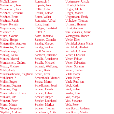
McGall, Luke
Rometsch, ?
Übelmesser, Ursula
Meisenbach, Jens
Ropertz, Jana
Ufholz, Christian
Meisenbach, Lars
Rößler, Udo
Unger, Jakob
Meißner, Bernhard
Rosner, Lothar
Unger, Moritz
Meißner, Britta
Rotter, Walter
Ungermann, Emily
Meißner, Ralph
Rottmeier, Alfred
Unholzer, Thomas
Meyer, Kerstin
Ruck, Birgit
Urmann, Helmut
Meysemeyer, Sonja
Rüdiger, Siegfried
Utzat, Andreas
Miederer, ?
Rüttel, ?
van Leynseele, Marie
Mindt, Yvonne
Saam, Johanna
Vantaggiato, Robert
Mißlitz, Holger
Sammet, Cornelia
Verde, Ellen
Mittermüller, Andreas
Sandig, Margot
Vernickel, Anna-Maria
Mitterreiter, Michael
Sandig, Sabine
Vernickel, Elisabeth
Mockenhaupt, ?
Santl, Simone
Vernickel, Kilian
Montag, Laura
Saradeth, Susanne
Vetter, Christian
Montes, Marcel
Schalle, Annekatrin
Vetter, Fabian
Morgenstern, Gudrun
Schalle, Michael
Vetter, Sebastian
Mozzo, Michael
Schandl, Wolfgang
Vetter, Susanne
Mück, Andy
Scharl, Beate
Vetterl, Stefan
Muckenschnabel, Siegfried
Scharl, Petra
Vitek, Bärbel
Mühlbauer, ?
Scharnböck, Manuel
Vitek, Betty
Müller, Eugen
Schätz, Martin
Vitek, Rudi jun.
Mumme, Dagmar
Schedlbauer, Josef
Vogl, Karin
Mumme, Jörg
Scheler, Carola
Vogl, Roland
Münichsdorfer, Hans
Scheler, Fabian
Vogler, Tim
Munkert, Ute
Scheler, Jürgen
Voit, Marga
Munzert, Peter
Scheler, Leonhard
Voit, Susanne
Murer, Martin
Scheler, Markus
Volk, Peter
Näckel, Jacqueline
Scheler, Thomas
von Busch, Andreas
Näpflein, Andreas
Scherbaum, Anita
von Busch, Martin