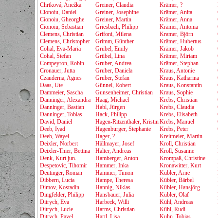
Chrtková, Anežka
Greiner, Claudia
Krämer, ?
Cionoiu, Daniel
Greiner, Josephine
Krämer, Anita
Cionoiu, Gheorghe
Greiner, Martin
Krämer, Anna
Cionoiu, Sebastian
Griesbach, Philipp
Krämer, Antonia
Clemens, Christian
Grifoni, Milena
Kramer, Björn
Clemens, Christopher
Grimm, Günther
Krämer, Hubertus
Cohal, Eva-Maria
Grübel, Emily
Krämer, Jakob
Cohal, Stefan
Grübel, Lina
Krämer, Miriam
Compeyron, Robin
Gruber, Andrea
Krämer, Stephan
Cronauer, Jutta
Gruber, Daniela
Kraus, Antonie
Czauderna, Agnes
Gruber, Stefan
Kraus, Katharina
Daas, Ute
Günnel, Robert
Kraus, Konstantin
Dammeier, Sascha
Gunsenheimer, Christian
Kraus, Sophie
Danninger, Alexandra
Haag, Michael
Krebs, Christian
Danninger, Bastian
Habl, Jürgen
Krebs, Claudia
Danninger, Tobias
Hack, Philipp
Krebs, Elisabeth
David, Daniel
Hagen-Ritzenthaler, Kristin
Krebs, Manuel
Deeb, Iyad
Hagenburger, Stephanie
Krebs, Peter
Deeb, Wayel
Hager, ?
Kreitmeier, Martin
Deixler, Norbert
Hällmayer, Josef
Kroll, Christian
Deixler-Thier, Bettina
Halter, Andreas
Kroll, Susanne
Denk, Kurt jun.
Hamberger, Anton
Krompaß, Christine
Despetovic, Tihomir
Hammer, Inka
Kronawitter, Kurt
Deutinger, Roman
Hammer, Timon
Kübler, Arne
Dibbern, Lucia
Hampe, Theresa
Kübler, Bärbel
Dimov, Kostadin
Hannig, Niklas
Kübler, Hansjörg
Dingfelder, Philipp
Hansbauer, Julia
Kübler, Olaf
Ditrych, Eva
Harbeck, Willi
Kühl, Andreas
Ditrych, Lucie
Harms, Christian
Kühl, Rudi
Ditrych, Pavel
Hartl, Lisa
Kuhn, Tobias