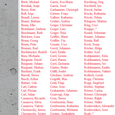
Börle, Michael
Gareis, Eva-Maria
Kirchberg, Jörg
Bornhak, Antje
Gareis, Josef
Kirchfeld, Iris
Boros, Kitti
Garhammer, Christoph
Kirsch, Stefan
Boß, Anja
Gärtner, Franz
Kiwitz, Katharina
Brandl, Lorenz
Gaßner, Katharina
Kiwitz, Tobias
Brauer, Barbara
Geidies, Andrea
Klingseis, Markus
Braun, Elke
Geiger, Christiane
Klug, Uwe
Breinbauer, Andreas
Geiger, Lara
Knappe, ?
Bruchmann, Ruth
Geiger, Nina
Knaub, Sebastian
Brückner, Lena
Geißler, Marie
Knauer, Johanna
Brunn, Georg
Geißler, Uta
Kneitz, Ralf
Brunn, Peter
Genatis, Uwe
Koch, Sonja
Brunner, Karl
Gerstl, Johannes
Köcher, Helga
Buchdrucker, Rudolf
Gierl, Emilie
Köhler, Axel
Bura, Michaela
Gierl, Gesine
Kohlpaintner, Alois
Burgmair, David
Gierl, Hanna
Kolehmainen, Anne
Burgmair, Juliane
Gierl, Zacharias
Kolehmainen, Ari
Burgmair, Markus
Gladus, Heiko
Kolehmainen, Emilia
Burkhart, Frank
Gläßl, André
Kolehmainen, Valtteri
Burrell, Teresa
Glockner, Andreas
Kolloch, Gerda
Busch, Arthur
Gogeißl, Max
Kopp, Christine
Büttner, Udo
Göttl, Finja
Kopp, Siegfried
Carl, Cathrin
Götze, Arne
Körber, Stephan
Carl, Florian
Grahammer, Johannes
Körner, Carina
Carl, Julian
Granvogl, Anja
Körner, Christoph
Casanova, Riccardo
Grau, Teresa
Körner, Ralph
Casanova, Silvia
Greifenstein, Hans
Körner, Walter
Casanova, Valerio
Greifenstein, Katharina
Kozhevnikov, Alexander
Cherniavsky, Inessa
Greifenstein, Michaela
Kozhevnikov, Arist
Cherniavsky, Sergey
Greiner, Annkathrin
Kraft, ?