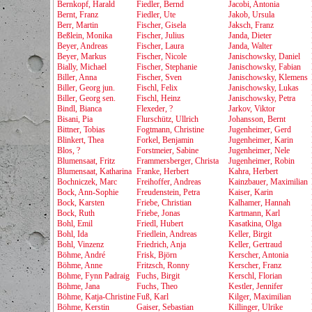
Bernkopf, Harald
Fiedler, Bernd
Jacobi, Antonia
Bernt, Franz
Fiedler, Ute
Jakob, Ursula
Berr, Martin
Fischer, Gisela
Jaksch, Franz
Beßlein, Monika
Fischer, Julius
Janda, Dieter
Beyer, Andreas
Fischer, Laura
Janda, Walter
Beyer, Markus
Fischer, Nicole
Janischowsky, Daniel
Bially, Michael
Fischer, Stephanie
Janischowsky, Fabian
Biller, Anna
Fischer, Sven
Janischowsky, Klemens
Biller, Georg jun.
Fischl, Felix
Janischowsky, Lukas
Biller, Georg sen.
Fischl, Heinz
Janischowsky, Petra
Bindl, Bianca
Flexeder, ?
Jarkov, Viktor
Bisani, Pia
Flurschütz, Ullrich
Johansson, Bernt
Bittner, Tobias
Fogtmann, Christine
Jugenheimer, Gerd
Blinkert, Thea
Forkel, Benjamin
Jugenheimer, Karin
Blos, ?
Forstmeier, Sabine
Jugenheimer, Nele
Blumensaat, Fritz
Frammersberger, Christa
Jugenheimer, Robin
Blumensaat, Katharina
Franke, Herbert
Kahra, Herbert
Bochniczek, Marc
Freihoffer, Andreas
Kainzbauer, Maximilian
Bock, Ann-Sophie
Freudenstein, Petra
Kaiser, Karin
Bock, Karsten
Friebe, Christian
Kalhamer, Hannah
Bock, Ruth
Friebe, Jonas
Kartmann, Karl
Bohl, Emil
Friedl, Hubert
Kasatkina, Olga
Bohl, Ida
Friedlein, Andreas
Keller, Birgit
Bohl, Vinzenz
Friedrich, Anja
Keller, Gertraud
Böhme, André
Frisk, Björn
Kerscher, Antonia
Böhme, Anne
Fritzsch, Ronny
Kerscher, Franz
Böhme, Fynn Padraig
Fuchs, Birgit
Kerschl, Florian
Böhme, Jana
Fuchs, Theo
Kestler, Jennifer
Böhme, Katja-Christine
Fuß, Karl
Kilger, Maximilian
Böhme, Kerstin
Gaiser, Sebastian
Killinger, Ulrike