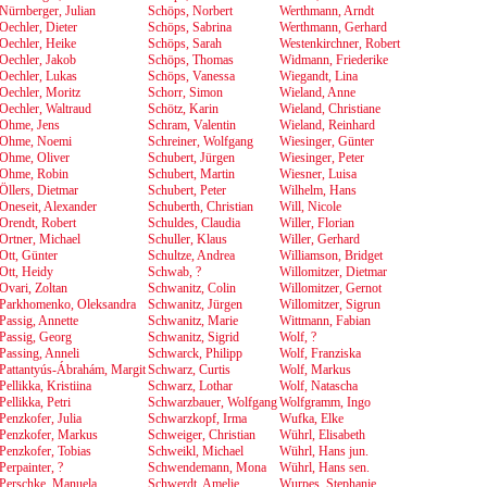
Nürnberger, Julian
Schöps, Norbert
Werthmann, Arndt
Oechler, Dieter
Schöps, Sabrina
Werthmann, Gerhard
Oechler, Heike
Schöps, Sarah
Westenkirchner, Robert
Oechler, Jakob
Schöps, Thomas
Widmann, Friederike
Oechler, Lukas
Schöps, Vanessa
Wiegandt, Lina
Oechler, Moritz
Schorr, Simon
Wieland, Anne
Oechler, Waltraud
Schötz, Karin
Wieland, Christiane
Ohme, Jens
Schram, Valentin
Wieland, Reinhard
Ohme, Noemi
Schreiner, Wolfgang
Wiesinger, Günter
Ohme, Oliver
Schubert, Jürgen
Wiesinger, Peter
Ohme, Robin
Schubert, Martin
Wiesner, Luisa
Öllers, Dietmar
Schubert, Peter
Wilhelm, Hans
Oneseit, Alexander
Schuberth, Christian
Will, Nicole
Orendt, Robert
Schuldes, Claudia
Willer, Florian
Ortner, Michael
Schuller, Klaus
Willer, Gerhard
Ott, Günter
Schultze, Andrea
Williamson, Bridget
Ott, Heidy
Schwab, ?
Willomitzer, Dietmar
Ovari, Zoltan
Schwanitz, Colin
Willomitzer, Gernot
Parkhomenko, Oleksandra
Schwanitz, Jürgen
Willomitzer, Sigrun
Passig, Annette
Schwanitz, Marie
Wittmann, Fabian
Passig, Georg
Schwanitz, Sigrid
Wolf, ?
Passing, Anneli
Schwarck, Philipp
Wolf, Franziska
Pattantyús-Ábrahám, Margit
Schwarz, Curtis
Wolf, Markus
Pellikka, Kristiina
Schwarz, Lothar
Wolf, Natascha
Pellikka, Petri
Schwarzbauer, Wolfgang
Wolfgramm, Ingo
Penzkofer, Julia
Schwarzkopf, Irma
Wufka, Elke
Penzkofer, Markus
Schweiger, Christian
Wührl, Elisabeth
Penzkofer, Tobias
Schweikl, Michael
Wührl, Hans jun.
Perpainter, ?
Schwendemann, Mona
Wührl, Hans sen.
Perschke, Manuela
Schwerdt, Amelie
Wurpes, Stephanie