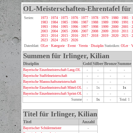
OL-Meisterschaften-Ehrentafel für I
Serien:
1973
·
1974
·
1975
·
1976
·
1977
·
1978
·
1979
·
1980
·
1981
·
1983
·
1984
·
1985
·
1986
·
1987
·
1988
·
1989
·
1990
·
1991
·
1993
·
1994
·
1995
·
1996
·
1997
·
1998
·
1999
·
2000
·
2001
·
2003
·
2004
·
2005
·
2006
·
2007
·
2008
·
2009
·
2010
·
2011
·
2013
·
2014
·
2015
·
2016
·
2017
·
2018
·
2019
·
2020
·
2021
·
2023
·
2024
·
2025
·
2026
Datenblatt:
OLer
·
Kategorie
·
Event
·
Verein
·
Disziplin
Statistiken:
OLer
·
V
Summen für Irlinger, Kilian
Disziplin
Gold
Silber
Bronze
Summe
Bayerische Einzelmeisterschaft Lang-OL
-
-
-
-
Bayerische Staffelmeisterschaft
-
-
-
-
Bayerische Mannschaftsmeisterschaft
-
-
-
-
Bayerische Einzelmeisterschaft Mittel-OL
-
1x
-
1x
Bayerische Einzelmeisterschaft Sprint-OL
-
-
-
-
Summe
-
1x
-
Total: 1
Titel für Irlinger, Kilian
Titel
Anzahl
Bayerischer Schülermeister
-