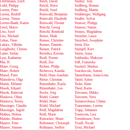
Löffelmann, Erich
Reich, David
Stoiber, Toni
Loibl, Philipp
Reichl, Horst
Stollberg, Henner
Lorenz, Peter
Reichl, Josef
Stollberg, Martin
Lorenz, Rudolf
Reinwald, Benjamin
Strahberger, Wolfgang
Lorenz, Timon
Reinwald, Elisabeth
Straßer, Sylvia
Lorenz-Baath, Katrin
Reinwald, Florian
Strasser, Philipp
Lössl, Marco
Reischl, Georg
Strasser, Simon
Löw, Josef
Reischl, Reinhold
Strauss, Magdalena
Löw, Michael
Reiser, Maik
Streicher, Laura
Lubas, Timo
Renner, Christine
Streichert, Josephine
Lukács, Vilhelm
Renner, Daniela
Streit, Else
Lunglhofer, Christa
Renner, Patrick
Stümpfl, Kurt
Lutter, Stefan
Restelica, Kerstin
Sturm, Anna
Luxi, Katharina
Reuß, Noemi
Sukhenko, Maksym
Mai, H.
Reuß, Zoe
Süß, Franziska
Maier, Georg
Richter, Philip
Susdorf, Markus
Maier, Hubert
Richtrova, Kamila
Szacilowski, Antoni
Maisel, Peter
Riehl, Hans-Joachim
Tannerbauer, Anna-Lena
Manoilova, Olga
Rietze, Christian
Tatzel, Anton
Martin, Melanie
Ritzenthaler, Kayla
Teske, Hans
Masek, Eduard
Ritzenthaler, Leo
Theel, Karin
Masek, Radovan
Roche, Jörg
Toivonen, Mikko
Maskova, Olina
Rödel, Günter
Toivonen, Sirra
Maskova, Tereza
Rödel, Hans
Tomarovskaya, Uliana
Massinger, Claudia
Rödel, Michael
Tramontano, Lorena
Massinger, Ingrid
Rödl, Magdalena
Trapp, Johannes
Mathea, Helena
Rödl, Marie
Trautwein, Lisa
Matzke, Markus
Rohracker, Marie
Trennheuser, Sera
Maurer, Peter
Rohrmeier, Christoph
Troidl, Nicole
Maurer, Simone
Rollmann, Steffen
Trost, Michael