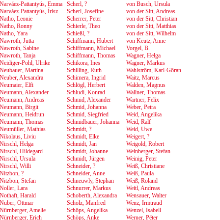
Narváez-Pattantyús, Emma
Scherl, ?
von Busch, Ursula
Narváez-Pattantyús, Írisz
Scherl, Josefine
von der Sitt, Andreas
Natho, Leonie
Scherrer, Peter
von der Sitt, Christian
Natho, Ronny
Schierle, Theo
von der Sitt, Matthias
Natho, Yara
Schießl, ?
von der Sitt, Wilhelm
Nawroth, Jutta
Schiffmann, Hubert
von Keutz, Anne
Nawroth, Sabine
Schiffmann, Michael
Vorgel, B.
Nawroth, Tanja
Schiffmann, Thomas
Wagner, Helga
Neidiger-Pohl, Ulrike
Schikora, Ines
Wagner, Markus
Neubauer, Martina
Schilling, Ruth
Wahlström, Karl-Göran
Neuber, Alexandra
Schimera, Ingrid
Waitz, Marcus
Neumaier, Elfi
Schlögl, Herbert
Walden, Magnus
Neumann, Alexander
Schludi, Konrad
Wallner, Thomas
Neumann, Andreas
Schmid, Alexander
Wartner, Felix
Neumann, Birgit
Schmid, Johanna
Weber, Petra
Neumann, Heidrun
Schmid, Siegfried
Weid, Angelika
Neumann, Thomas
Schmidbauer, Johanna
Weid, Ralf
Neumüller, Mathias
Schmidt, ?
Weid, Uwe
Nikolaus, Liviu
Schmidt, Elke
Weigert, ?
Nirschl, Helga
Schmidt, Jan
Weigold, Robert
Nirschl, Hildegard
Schmidt, Johanne
Weinberger, Stefan
Nirschl, Ursula
Schmidt, Jürgen
Weinig, Peter
Nirschl, Willi
Schneider, ?
Weiß, Christiane
Nitzbon, ?
Schneider, Anne
Weiß, Paula
Nitzbon, Stefan
Schneuwly, Stephan
Weiß, Roland
Noller, Lara
Schnurrer, Markus
Weitl, Andreas
Nothaft, Harald
Schoberth, Alexandra
Wensauer, Walter
Nuber, Ottmar
Scholz, Manfred
Wenz, Irmtraud
Nürnberger, Amelie
Schöps, Angelika
Wenzel, Isabell
Nürnberger, Erich
Schöps, Anke
Werner, Péter