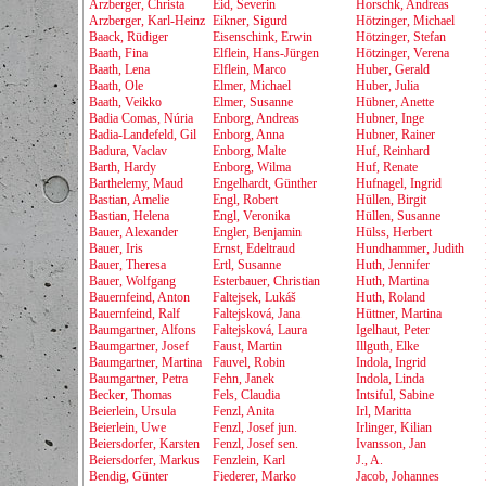
Arzberger, Christa
Eid, Severin
Horschk, Andreas
Arzberger, Karl-Heinz
Eikner, Sigurd
Hötzinger, Michael
Baack, Rüdiger
Eisenschink, Erwin
Hötzinger, Stefan
Baath, Fina
Elflein, Hans-Jürgen
Hötzinger, Verena
Baath, Lena
Elflein, Marco
Huber, Gerald
Baath, Ole
Elmer, Michael
Huber, Julia
Baath, Veikko
Elmer, Susanne
Hübner, Anette
Badia Comas, Núria
Enborg, Andreas
Hubner, Inge
Badia-Landefeld, Gil
Enborg, Anna
Hubner, Rainer
Badura, Vaclav
Enborg, Malte
Huf, Reinhard
Barth, Hardy
Enborg, Wilma
Huf, Renate
Barthelemy, Maud
Engelhardt, Günther
Hufnagel, Ingrid
Bastian, Amelie
Engl, Robert
Hüllen, Birgit
Bastian, Helena
Engl, Veronika
Hüllen, Susanne
Bauer, Alexander
Engler, Benjamin
Hülss, Herbert
Bauer, Iris
Ernst, Edeltraud
Hundhammer, Judith
Bauer, Theresa
Ertl, Susanne
Huth, Jennifer
Bauer, Wolfgang
Esterbauer, Christian
Huth, Martina
Bauernfeind, Anton
Faltejsek, Lukáš
Huth, Roland
Bauernfeind, Ralf
Faltejsková, Jana
Hüttner, Martina
Baumgartner, Alfons
Faltejsková, Laura
Igelhaut, Peter
Baumgartner, Josef
Faust, Martin
Illguth, Elke
Baumgartner, Martina
Fauvel, Robin
Indola, Ingrid
Baumgartner, Petra
Fehn, Janek
Indola, Linda
Becker, Thomas
Fels, Claudia
Intsiful, Sabine
Beierlein, Ursula
Fenzl, Anita
Irl, Maritta
Beierlein, Uwe
Fenzl, Josef jun.
Irlinger, Kilian
Beiersdorfer, Karsten
Fenzl, Josef sen.
Ivansson, Jan
Beiersdorfer, Markus
Fenzlein, Karl
J., A.
Bendig, Günter
Fiederer, Marko
Jacob, Johannes