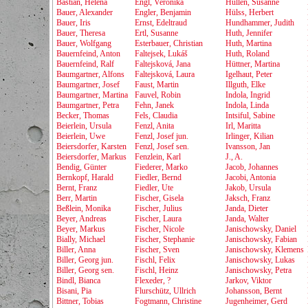
Bastian, Helena
Engl, Veronika
Hüllen, Susanne
Bauer, Alexander
Engler, Benjamin
Hülss, Herbert
Bauer, Iris
Ernst, Edeltraud
Hundhammer, Judith
Bauer, Theresa
Ertl, Susanne
Huth, Jennifer
Bauer, Wolfgang
Esterbauer, Christian
Huth, Martina
Bauernfeind, Anton
Faltejsek, Lukáš
Huth, Roland
Bauernfeind, Ralf
Faltejsková, Jana
Hüttner, Martina
Baumgartner, Alfons
Faltejsková, Laura
Igelhaut, Peter
Baumgartner, Josef
Faust, Martin
Illguth, Elke
Baumgartner, Martina
Fauvel, Robin
Indola, Ingrid
Baumgartner, Petra
Fehn, Janek
Indola, Linda
Becker, Thomas
Fels, Claudia
Intsiful, Sabine
Beierlein, Ursula
Fenzl, Anita
Irl, Maritta
Beierlein, Uwe
Fenzl, Josef jun.
Irlinger, Kilian
Beiersdorfer, Karsten
Fenzl, Josef sen.
Ivansson, Jan
Beiersdorfer, Markus
Fenzlein, Karl
J., A.
Bendig, Günter
Fiederer, Marko
Jacob, Johannes
Bernkopf, Harald
Fiedler, Bernd
Jacobi, Antonia
Bernt, Franz
Fiedler, Ute
Jakob, Ursula
Berr, Martin
Fischer, Gisela
Jaksch, Franz
Beßlein, Monika
Fischer, Julius
Janda, Dieter
Beyer, Andreas
Fischer, Laura
Janda, Walter
Beyer, Markus
Fischer, Nicole
Janischowsky, Daniel
Bially, Michael
Fischer, Stephanie
Janischowsky, Fabian
Biller, Anna
Fischer, Sven
Janischowsky, Klemens
Biller, Georg jun.
Fischl, Felix
Janischowsky, Lukas
Biller, Georg sen.
Fischl, Heinz
Janischowsky, Petra
Bindl, Bianca
Flexeder, ?
Jarkov, Viktor
Bisani, Pia
Flurschütz, Ullrich
Johansson, Bernt
Bittner, Tobias
Fogtmann, Christine
Jugenheimer, Gerd