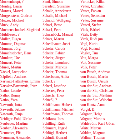
Mockenhaupt, ?
Santl, Simone
Vernickel, Kilian
Montag, Laura
Saradeth, Susanne
Vetter, Christian
Montes, Marcel
Schalle, Annekatrin
Vetter, Fabian
Morgenstern, Gudrun
Schalle, Michael
Vetter, Sebastian
Mozzo, Michael
Schandl, Wolfgang
Vetter, Susanne
Mück, Andy
Scharl, Beate
Vetterl, Stefan
Muckenschnabel, Siegfried
Scharl, Petra
Vitek, Bärbel
Mühlbauer, ?
Scharnböck, Manuel
Vitek, Betty
Müller, Eugen
Schätz, Martin
Vitek, Rudi jun.
Mumme, Dagmar
Schedlbauer, Josef
Vogl, Karin
Mumme, Jörg
Scheler, Carola
Vogl, Roland
Münichsdorfer, Hans
Scheler, Fabian
Vogler, Tim
Munkert, Ute
Scheler, Jürgen
Voit, Marga
Munzert, Peter
Scheler, Leonhard
Voit, Susanne
Murer, Martin
Scheler, Markus
Volk, Peter
Näckel, Jacqueline
Scheler, Thomas
von Busch, Andreas
Näpflein, Andreas
Scherbaum, Anita
von Busch, Martin
Narváez-Pattantyús, Emma
Scherl, ?
von Busch, Ursula
Narváez-Pattantyús, Írisz
Scherl, Josefine
von der Sitt, Andreas
Natho, Leonie
Scherrer, Peter
von der Sitt, Christian
Natho, Ronny
Schierle, Theo
von der Sitt, Matthias
Natho, Yara
Schießl, ?
von der Sitt, Wilhelm
Nawroth, Jutta
Schiffmann, Hubert
von Keutz, Anne
Nawroth, Sabine
Schiffmann, Michael
Vorgel, B.
Nawroth, Tanja
Schiffmann, Thomas
Wagner, Helga
Neidiger-Pohl, Ulrike
Schikora, Ines
Wagner, Markus
Neubauer, Martina
Schilling, Ruth
Wahlström, Karl-Göran
Neuber, Alexandra
Schimera, Ingrid
Waitz, Marcus
Neumaier, Elfi
Schlögl, Herbert
Walden, Magnus
Neumann, Alexander
Schludi, Konrad
Wallner, Thomas