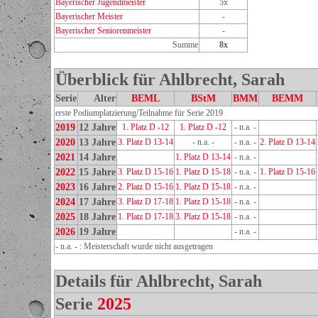
Bayerischer Jugendmeister
5x
Bayerischer Meister
-
Bayerischer Seniorenmeister
-
Summe
8x
Überblick für Ahlbrecht, Sarah
Serie
Alter
BEML
BStM
BMM
BEMM
erste Podiumplatzierung/Teilnahme für Serie 2019
2019
12 Jahre
1. Platz D -12
1. Platz D -12
- n.a. -
2020
13 Jahre
3. Platz D 13-14
- n.a. -
- n.a. -
2. Platz D 13-14
2021
14 Jahre
1. Platz D 13-14
- n.a. -
2022
15 Jahre
3. Platz D 15-16
1. Platz D 15-18
- n.a. -
1. Platz D 15-16
2023
16 Jahre
2. Platz D 15-16
1. Platz D 15-18
- n.a. -
2024
17 Jahre
3. Platz D 17-18
1. Platz D 15-18
- n.a. -
2025
18 Jahre
1. Platz D 17-18
3. Platz D 15-18
- n.a. -
2026
19 Jahre
- n.a. -
- n.a. - : Meisterschaft wurde nicht ausgetragen
Details für Ahlbrecht, Sarah
Serie
2025