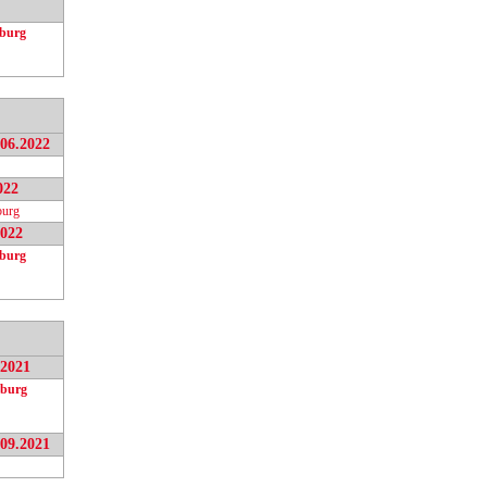
burg
.06.2022
022
urg
2022
burg
.2021
burg
.09.2021