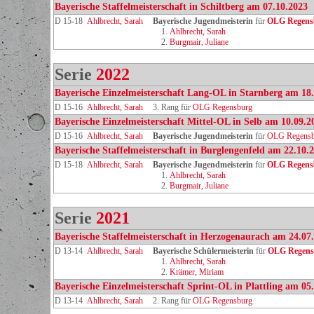
Bayerische Staffelmeisterschaft in Schiltberg am 07.10.2023
D 15-18
Ahlbrecht, Sarah
Bayerische Jugendmeisterin
für
OLG Regens
1.
Ahlbrecht, Sarah
2.
Burgmair, Juliane
Serie
2022
Bayerische Einzelmeisterschaft Lang-OL in Starnberg am 18
D 15-16
Ahlbrecht, Sarah
3. Rang für
OLG Regensburg
Bayerische Einzelmeisterschaft Mittel-OL in Selb am 10.09.2
D 15-16
Ahlbrecht, Sarah
Bayerische Jugendmeisterin
für
OLG Regensb
Bayerische Staffelmeisterschaft in Burglengenfeld am 22.10.
D 15-18
Ahlbrecht, Sarah
Bayerische Jugendmeisterin
für
OLG Regens
1.
Ahlbrecht, Sarah
2.
Burgmair, Juliane
Serie
2021
Bayerische Staffelmeisterschaft in Herzogenaurach am 24.07
D 13-14
Ahlbrecht, Sarah
Bayerische Schülermeisterin
für
OLG Regens
1.
Ahlbrecht, Sarah
2.
Krämer, Miriam
Bayerische Einzelmeisterschaft Sprint-OL in Plattling am 05
D 13-14
Ahlbrecht, Sarah
2. Rang für
OLG Regensburg