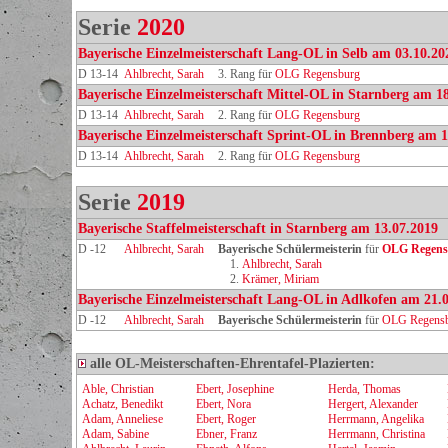
Serie
2020
Bayerische Einzelmeisterschaft Lang-OL in Selb am 03.10.20
D 13-14
Ahlbrecht, Sarah
3. Rang für
OLG Regensburg
Bayerische Einzelmeisterschaft Mittel-OL in Starnberg am 1
D 13-14
Ahlbrecht, Sarah
2. Rang für
OLG Regensburg
Bayerische Einzelmeisterschaft Sprint-OL in Brennberg am 1
D 13-14
Ahlbrecht, Sarah
2. Rang für
OLG Regensburg
Serie
2019
Bayerische Staffelmeisterschaft in Starnberg am 13.07.2019
D -12
Ahlbrecht, Sarah
Bayerische Schülermeisterin
für
OLG Regens
1.
Ahlbrecht, Sarah
2.
Krämer, Miriam
Bayerische Einzelmeisterschaft Lang-OL in Adlkofen am 21.
D -12
Ahlbrecht, Sarah
Bayerische Schülermeisterin
für
OLG Regens
alle OL-Meisterschaften-Ehrentafel-Plazierten:
Able, Christian
Ebert, Josephine
Herda, Thomas
Achatz, Benedikt
Ebert, Nora
Hergert, Alexander
Adam, Anneliese
Ebert, Roger
Herrmann, Angelika
Adam, Sabine
Ebner, Franz
Herrmann, Christina