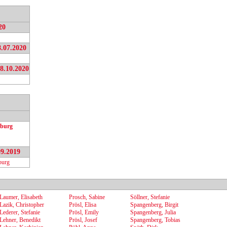
20
8.07.2020
8.10.2020
burg
09.2019
burg
Laumer, Elisabeth
Prosch, Sabine
Söllner, Stefanie
Lazik, Christopher
Prösl, Elisa
Spangenberg, Birgit
Lederer, Stefanie
Prösl, Emily
Spangenberg, Julia
Lehner, Benedikt
Prösl, Josef
Spangenberg, Tobias