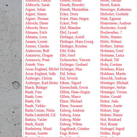
Ahlbrecht, Laurin
Ebneth, Alfons
Hertel, Jasmin
Ahlbrecht, Sarah
Ebneth, Benedict
Hertel, Katrin
Aigner, Julian
Ebneth, Maximilian
Heusinger, Katharina
Aigner, Simon
Ecker, Doris
Hielscher, Gerlinde
Aigner, Thomas
Ecker, Hans-Jürgen
Hink, Egmont
Albrecht, Dieter
Eckert, Nele
Hintermeier, Andreas
Albrecht, Horst
Ehrl, Blandine
Hochreiter, Astrid
Altmann, Erich
Ehrl, Lyonel
Hochreuther, ?
Altmann, Leon
Ehrlinger, Astrid
Höfer, Hannes
Amann, Leonie
Ehrlinger, Hans-Georg
Höfer, Helmut
Ammer, Claudia
Ehrlinger, Kristina
Hofherr, Sabine
Andersson, Rolf
Eibl, Erika
Hofmann, Gerd
Antunovic, Dragan
Eibl, Josef
Hofmann, Luisa
Antunovic, Petar
Eichenseher, Vincent
Holland, Till
Arneth, Vera
Eichinger, Gerhard
Holtz, Corinna
Arsac-England, Michel
Eichinger, Max
Holzhaus, Klara
Arsac-England, Sally
Eid, Selma
Holzhaus, Martin
Arzberger, Christa
Eid, Severin
Horschk, Andreas
Arzberger, Karl-Heinz
Eikner, Sigurd
Hötzinger, Michael
Baack, Rüdiger
Eisenschink, Erwin
Hötzinger, Stefan
Baath, Fina
Elflein, Hans-Jürgen
Hötzinger, Verena
Baath, Lena
Elflein, Marco
Huber, Gerald
Baath, Ole
Elmer, Michael
Huber, Julia
Baath, Veikko
Elmer, Susanne
Hübner, Anette
Badia Comas, Núria
Enborg, Andreas
Hubner, Inge
Badia-Landefeld, Gil
Enborg, Anna
Hubner, Rainer
Badura, Vaclav
Enborg, Malte
Huf, Reinhard
Barth, Hardy
Enborg, Wilma
Huf, Renate
Barthelemy, Maud
Engelhardt, Günther
Hufnagel, Ingrid
Bastian, Amelie
Engl, Robert
Hüllen, Birgit