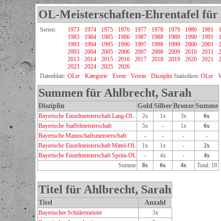
OL-Meisterschaften-Ehrentafel für
Serien:
1973
·
1974
·
1975
·
1976
·
1977
·
1978
·
1979
·
1980
·
1981
·
1983
·
1984
·
1985
·
1986
·
1987
·
1988
·
1989
·
1990
·
1991
·
1993
·
1994
·
1995
·
1996
·
1997
·
1998
·
1999
·
2000
·
2001
·
2003
·
2004
·
2005
·
2006
·
2007
·
2008
·
2009
·
2010
·
2011
·
2013
·
2014
·
2015
·
2016
·
2017
·
2018
·
2019
·
2020
·
2021
·
2023
·
2024
·
2025
·
2026
Datenblatt:
OLer
·
Kategorie
·
Event
·
Verein
·
Disziplin
Statistiken:
OLer
·
V
Summen für Ahlbrecht, Sarah
Disziplin
Gold
Silber
Bronze
Summe
Bayerische Einzelmeisterschaft Lang-OL
2x
1x
3x
6x
Bayerische Staffelmeisterschaft
5x
-
1x
6x
Bayerische Mannschaftsmeisterschaft
-
-
-
-
Bayerische Einzelmeisterschaft Mittel-OL
1x
1x
-
2x
Bayerische Einzelmeisterschaft Sprint-OL
-
4x
-
4x
Summe
8x
6x
4x
Total: 18
Titel für Ahlbrecht, Sarah
Titel
Anzahl
Bayerischer Schülermeister
3x