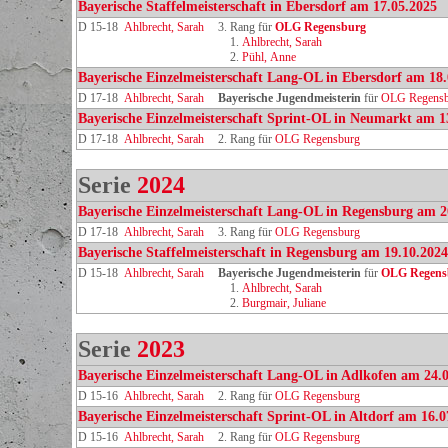
Bayerische Staffelmeisterschaft in Ebersdorf am 17.05.2025
D 15-18
Ahlbrecht, Sarah
3. Rang für
OLG Regensburg
1.
Ahlbrecht, Sarah
2.
Pühl, Anne
Bayerische Einzelmeisterschaft Lang-OL in Ebersdorf am 18
D 17-18
Ahlbrecht, Sarah
Bayerische Jugendmeisterin
für
OLG Regensb
Bayerische Einzelmeisterschaft Sprint-OL in Neumarkt am 1
D 17-18
Ahlbrecht, Sarah
2. Rang für
OLG Regensburg
Serie
2024
Bayerische Einzelmeisterschaft Lang-OL in Regensburg am 2
D 17-18
Ahlbrecht, Sarah
3. Rang für
OLG Regensburg
Bayerische Staffelmeisterschaft in Regensburg am 19.10.2024
D 15-18
Ahlbrecht, Sarah
Bayerische Jugendmeisterin
für
OLG Regens
1.
Ahlbrecht, Sarah
2.
Burgmair, Juliane
Serie
2023
Bayerische Einzelmeisterschaft Lang-OL in Adlkofen am 24.
D 15-16
Ahlbrecht, Sarah
2. Rang für
OLG Regensburg
Bayerische Einzelmeisterschaft Sprint-OL in Altdorf am 16.0
D 15-16
Ahlbrecht, Sarah
2. Rang für
OLG Regensburg