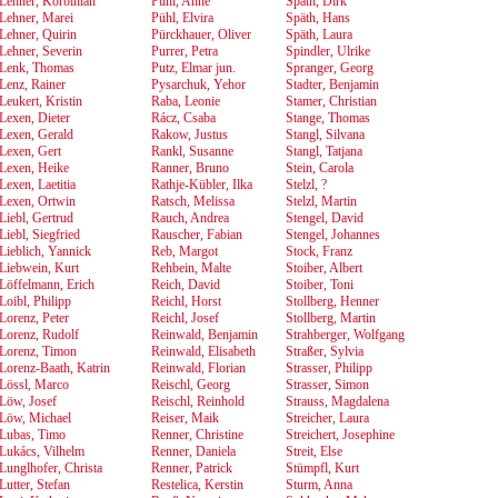
Lehner, Korbinian
Pühl, Anne
Späth, Dirk
Lehner, Marei
Pühl, Elvira
Späth, Hans
Lehner, Quirin
Pürckhauer, Oliver
Späth, Laura
Lehner, Severin
Purrer, Petra
Spindler, Ulrike
Lenk, Thomas
Putz, Elmar jun.
Spranger, Georg
Lenz, Rainer
Pysarchuk, Yehor
Stadter, Benjamin
Leukert, Kristin
Raba, Leonie
Stamer, Christian
Lexen, Dieter
Rácz, Csaba
Stange, Thomas
Lexen, Gerald
Rakow, Justus
Stangl, Silvana
Lexen, Gert
Rankl, Susanne
Stangl, Tatjana
Lexen, Heike
Ranner, Bruno
Stein, Carola
Lexen, Laetitia
Rathje-Kübler, Ilka
Stelzl, ?
Lexen, Ortwin
Ratsch, Melissa
Stelzl, Martin
Liebl, Gertrud
Rauch, Andrea
Stengel, David
Liebl, Siegfried
Rauscher, Fabian
Stengel, Johannes
Lieblich, Yannick
Reb, Margot
Stock, Franz
Liebwein, Kurt
Rehbein, Malte
Stoiber, Albert
Löffelmann, Erich
Reich, David
Stoiber, Toni
Loibl, Philipp
Reichl, Horst
Stollberg, Henner
Lorenz, Peter
Reichl, Josef
Stollberg, Martin
Lorenz, Rudolf
Reinwald, Benjamin
Strahberger, Wolfgang
Lorenz, Timon
Reinwald, Elisabeth
Straßer, Sylvia
Lorenz-Baath, Katrin
Reinwald, Florian
Strasser, Philipp
Lössl, Marco
Reischl, Georg
Strasser, Simon
Löw, Josef
Reischl, Reinhold
Strauss, Magdalena
Löw, Michael
Reiser, Maik
Streicher, Laura
Lubas, Timo
Renner, Christine
Streichert, Josephine
Lukács, Vilhelm
Renner, Daniela
Streit, Else
Lunglhofer, Christa
Renner, Patrick
Stümpfl, Kurt
Lutter, Stefan
Restelica, Kerstin
Sturm, Anna