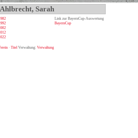
 Ahlbrecht, Sarah
1982
Link zur BayernCup-Auswertung
1992
BayernCup
2002
2012
2022
erein
·
Titel
Verwaltung:
Verwaltung