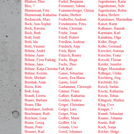
Blinkert, Thea
Forkel, Benjamin
Jugenheimer, Karin
Blos, ?
Forstmeier, Sabine
Jugenheimer, Nele
Blumensaat, Fritz
Frammersberger, Christa
Jugenheimer, Robin
Blumensaat, Katharina
Franke, Herbert
Kahra, Herbert
Bochniczek, Marc
Freihoffer, Andreas
Kainzbauer, Maximilian
Bock, Ann-Sophie
Freudenstein, Petra
Kaiser, Karin
Bock, Karsten
Friebe, Christian
Kalhamer, Hannah
Bock, Ruth
Friebe, Jonas
Kartmann, Karl
Bohl, Emil
Friedl, Hubert
Kasatkina, Olga
Bohl, Ida
Friedlein, Andreas
Keller, Birgit
Bohl, Vinzenz
Friedrich, Anja
Keller, Gertraud
Böhme, André
Frisk, Björn
Kerscher, Antonia
Böhme, Anne
Fritzsch, Ronny
Kerscher, Franz
Böhme, Fynn Padraig
Fuchs, Birgit
Kerschl, Florian
Böhme, Jana
Fuchs, Theo
Kestler, Jennifer
Böhme, Katja-Christine
Fuß, Karl
Kilger, Maximilian
Böhme, Kerstin
Gaiser, Sebastian
Killinger, Ulrike
Börle, Michael
Gareis, Eva-Maria
Kirchberg, Jörg
Bornhak, Antje
Gareis, Josef
Kirchfeld, Iris
Boros, Kitti
Garhammer, Christoph
Kirsch, Stefan
Boß, Anja
Gärtner, Franz
Kiwitz, Katharina
Brandl, Lorenz
Gaßner, Katharina
Kiwitz, Tobias
Brauer, Barbara
Geidies, Andrea
Klingseis, Markus
Braun, Elke
Geiger, Christiane
Klug, Uwe
Breinbauer, Andreas
Geiger, Lara
Knappe, ?
Bruchmann, Ruth
Geiger, Nina
Knaub, Sebastian
Brückner, Lena
Geißler, Marie
Knauer, Johanna
Brunn, Georg
Geißler, Uta
Kneitz, Ralf
Brunn, Peter
Genatis, Uwe
Koch, Sonja
Brunner, Karl
Gerstl, Johannes
Köcher, Helga