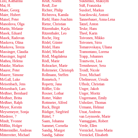
Luxi, Katharina
Reuß, Noemi
Sukhenko, Maksym
Mai, H.
Reuß, Zoe
Süß, Franziska
Maier, Georg
Richter, Philip
Susdorf, Markus
Maier, Hubert
Richtrova, Kamila
Szacilowski, Antoni
Maisel, Peter
Riehl, Hans-Joachim
Tannerbauer, Anna-Lena
Manoilova, Olga
Rietze, Christian
Tatzel, Anton
Martin, Melanie
Ritzenthaler, Kayla
Teske, Hans
Masek, Eduard
Ritzenthaler, Leo
Theel, Karin
Masek, Radovan
Roche, Jörg
Toivonen, Mikko
Maskova, Olina
Rödel, Günter
Toivonen, Sirra
Maskova, Tereza
Rödel, Hans
Tomarovskaya, Uliana
Massinger, Claudia
Rödel, Michael
Tramontano, Lorena
Massinger, Ingrid
Rödl, Magdalena
Trapp, Johannes
Mathea, Helena
Rödl, Marie
Trautwein, Lisa
Matzke, Markus
Rohracker, Marie
Trennheuser, Sera
Maurer, Peter
Rohrmeier, Christoph
Troidl, Nicole
Maurer, Simone
Rollmann, Steffen
Trost, Michael
McGall, Luke
Rometsch, ?
Übelmesser, Ursula
Meisenbach, Jens
Ropertz, Jana
Ufholz, Christian
Meisenbach, Lars
Rößler, Udo
Unger, Jakob
Meißner, Bernhard
Rosner, Lothar
Unger, Moritz
Meißner, Britta
Rotter, Walter
Ungermann, Emily
Meißner, Ralph
Rottmeier, Alfred
Unholzer, Thomas
Meyer, Kerstin
Ruck, Birgit
Urmann, Helmut
Meysemeyer, Sonja
Rüdiger, Siegfried
Utzat, Andreas
Miederer, ?
Rüttel, ?
van Leynseele, Marie
Mindt, Yvonne
Saam, Johanna
Vantaggiato, Robert
Mißlitz, Holger
Sammet, Cornelia
Verde, Ellen
Mittermüller, Andreas
Sandig, Margot
Vernickel, Anna-Maria
Mitterreiter, Michael
Sandig, Sabine
Vernickel, Elisabeth