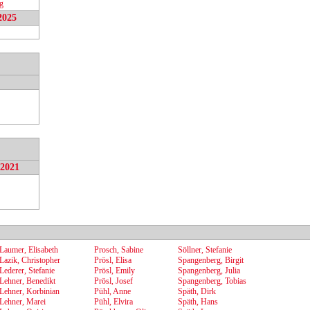
g
2025
.2021
Laumer, Elisabeth
Prosch, Sabine
Söllner, Stefanie
Lazik, Christopher
Prösl, Elisa
Spangenberg, Birgit
Lederer, Stefanie
Prösl, Emily
Spangenberg, Julia
Lehner, Benedikt
Prösl, Josef
Spangenberg, Tobias
Lehner, Korbinian
Pühl, Anne
Späth, Dirk
Lehner, Marei
Pühl, Elvira
Späth, Hans