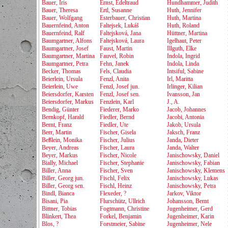
Bauer, Iris
Ernst, Edeltraud
Hundhammer, Judith
Bauer, Theresa
Ertl, Susanne
Huth, Jennifer
Bauer, Wolfgang
Esterbauer, Christian
Huth, Martina
Bauernfeind, Anton
Faltejsek, Lukáš
Huth, Roland
Bauernfeind, Ralf
Faltejsková, Jana
Hüttner, Martina
Baumgartner, Alfons
Faltejsková, Laura
Igelhaut, Peter
Baumgartner, Josef
Faust, Martin
Illguth, Elke
Baumgartner, Martina
Fauvel, Robin
Indola, Ingrid
Baumgartner, Petra
Fehn, Janek
Indola, Linda
Becker, Thomas
Fels, Claudia
Intsiful, Sabine
Beierlein, Ursula
Fenzl, Anita
Irl, Maritta
Beierlein, Uwe
Fenzl, Josef jun.
Irlinger, Kilian
Beiersdorfer, Karsten
Fenzl, Josef sen.
Ivansson, Jan
Beiersdorfer, Markus
Fenzlein, Karl
J., A.
Bendig, Günter
Fiederer, Marko
Jacob, Johannes
Bernkopf, Harald
Fiedler, Bernd
Jacobi, Antonia
Bernt, Franz
Fiedler, Ute
Jakob, Ursula
Berr, Martin
Fischer, Gisela
Jaksch, Franz
Beßlein, Monika
Fischer, Julius
Janda, Dieter
Beyer, Andreas
Fischer, Laura
Janda, Walter
Beyer, Markus
Fischer, Nicole
Janischowsky, Daniel
Bially, Michael
Fischer, Stephanie
Janischowsky, Fabian
Biller, Anna
Fischer, Sven
Janischowsky, Klemens
Biller, Georg jun.
Fischl, Felix
Janischowsky, Lukas
Biller, Georg sen.
Fischl, Heinz
Janischowsky, Petra
Bindl, Bianca
Flexeder, ?
Jarkov, Viktor
Bisani, Pia
Flurschütz, Ullrich
Johansson, Bernt
Bittner, Tobias
Fogtmann, Christine
Jugenheimer, Gerd
Blinkert, Thea
Forkel, Benjamin
Jugenheimer, Karin
Blos, ?
Forstmeier, Sabine
Jugenheimer, Nele