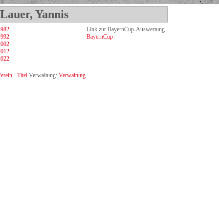
Lauer, Yannis
1982
Link zur BayernCup-Auswertung
1992
BayernCup
2002
2012
2022
erein
·
Titel
Verwaltung:
Verwaltung