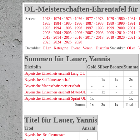
OL-Meisterschaften-Ehrentafel für 
Serien:
1973
·
1974
·
1975
·
1976
·
1977
·
1978
·
1979
·
1980
·
1981
·
1983
·
1984
·
1985
·
1986
·
1987
·
1988
·
1989
·
1990
·
1991
·
1993
·
1994
·
1995
·
1996
·
1997
·
1998
·
1999
·
2000
·
2001
·
2003
·
2004
·
2005
·
2006
·
2007
·
2008
·
2009
·
2010
·
2011
·
2013
·
2014
·
2015
·
2016
·
2017
·
2018
·
2019
·
2020
·
2021
·
2023
·
2024
·
2025
·
2026
Datenblatt:
OLer
·
Kategorie
·
Event
·
Verein
·
Disziplin
Statistiken:
OLer
·
V
Summen für Lauer, Yannis
Disziplin
Gold
Silber
Bronze
Summe
Bayerische Einzelmeisterschaft Lang-OL
-
-
-
-
Bayerische Staffelmeisterschaft
-
1x
1x
2x
Bayerische Mannschaftsmeisterschaft
-
-
-
-
Bayerische Einzelmeisterschaft Mittel-OL
-
1x
-
1x
Bayerische Einzelmeisterschaft Sprint-OL
1x
-
-
1x
Summe
1x
2x
1x
Total: 4
Titel für Lauer, Yannis
Titel
Anzahl
Bayerischer Schülermeister
-