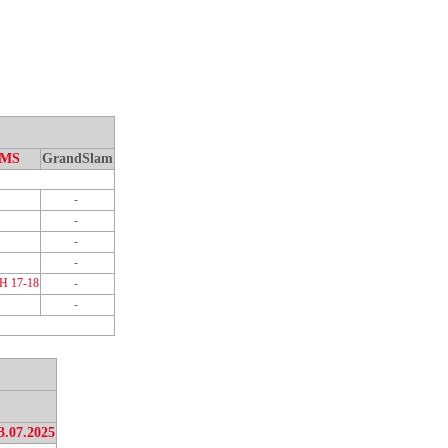
MS
GrandSlam
-
-
-
-
 H 17-18
-
-
3.07.2025