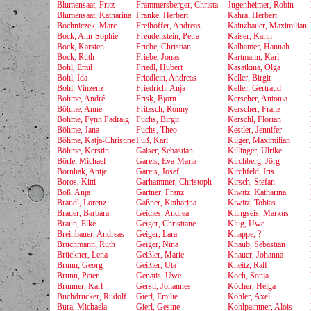
Blumensaat, Fritz
Frammersberger, Christa
Jugenheimer, Robin
Blumensaat, Katharina
Franke, Herbert
Kahra, Herbert
Bochniczek, Marc
Freihoffer, Andreas
Kainzbauer, Maximilian
Bock, Ann-Sophie
Freudenstein, Petra
Kaiser, Karin
Bock, Karsten
Friebe, Christian
Kalhamer, Hannah
Bock, Ruth
Friebe, Jonas
Kartmann, Karl
Bohl, Emil
Friedl, Hubert
Kasatkina, Olga
Bohl, Ida
Friedlein, Andreas
Keller, Birgit
Bohl, Vinzenz
Friedrich, Anja
Keller, Gertraud
Böhme, André
Frisk, Björn
Kerscher, Antonia
Böhme, Anne
Fritzsch, Ronny
Kerscher, Franz
Böhme, Fynn Padraig
Fuchs, Birgit
Kerschl, Florian
Böhme, Jana
Fuchs, Theo
Kestler, Jennifer
Böhme, Katja-Christine
Fuß, Karl
Kilger, Maximilian
Böhme, Kerstin
Gaiser, Sebastian
Killinger, Ulrike
Börle, Michael
Gareis, Eva-Maria
Kirchberg, Jörg
Bornhak, Antje
Gareis, Josef
Kirchfeld, Iris
Boros, Kitti
Garhammer, Christoph
Kirsch, Stefan
Boß, Anja
Gärtner, Franz
Kiwitz, Katharina
Brandl, Lorenz
Gaßner, Katharina
Kiwitz, Tobias
Brauer, Barbara
Geidies, Andrea
Klingseis, Markus
Braun, Elke
Geiger, Christiane
Klug, Uwe
Breinbauer, Andreas
Geiger, Lara
Knappe, ?
Bruchmann, Ruth
Geiger, Nina
Knaub, Sebastian
Brückner, Lena
Geißler, Marie
Knauer, Johanna
Brunn, Georg
Geißler, Uta
Kneitz, Ralf
Brunn, Peter
Genatis, Uwe
Koch, Sonja
Brunner, Karl
Gerstl, Johannes
Köcher, Helga
Buchdrucker, Rudolf
Gierl, Emilie
Köhler, Axel
Bura, Michaela
Gierl, Gesine
Kohlpaintner, Alois