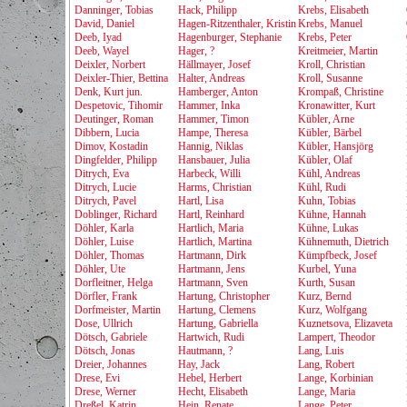
Danninger, Tobias
Hack, Philipp
Krebs, Elisabeth
David, Daniel
Hagen-Ritzenthaler, Kristin
Krebs, Manuel
Deeb, Iyad
Hagenburger, Stephanie
Krebs, Peter
Deeb, Wayel
Hager, ?
Kreitmeier, Martin
Deixler, Norbert
Hällmayer, Josef
Kroll, Christian
Deixler-Thier, Bettina
Halter, Andreas
Kroll, Susanne
Denk, Kurt jun.
Hamberger, Anton
Krompaß, Christine
Despetovic, Tihomir
Hammer, Inka
Kronawitter, Kurt
Deutinger, Roman
Hammer, Timon
Kübler, Arne
Dibbern, Lucia
Hampe, Theresa
Kübler, Bärbel
Dimov, Kostadin
Hannig, Niklas
Kübler, Hansjörg
Dingfelder, Philipp
Hansbauer, Julia
Kübler, Olaf
Ditrych, Eva
Harbeck, Willi
Kühl, Andreas
Ditrych, Lucie
Harms, Christian
Kühl, Rudi
Ditrych, Pavel
Hartl, Lisa
Kuhn, Tobias
Doblinger, Richard
Hartl, Reinhard
Kühne, Hannah
Döhler, Karla
Hartlich, Maria
Kühne, Lukas
Döhler, Luise
Hartlich, Martina
Kühnemuth, Dietrich
Döhler, Thomas
Hartmann, Dirk
Kümpfbeck, Josef
Döhler, Ute
Hartmann, Jens
Kurbel, Yuna
Dorfleitner, Helga
Hartmann, Sven
Kurth, Susan
Dörfler, Frank
Hartung, Christopher
Kurz, Bernd
Dorfmeister, Martin
Hartung, Clemens
Kurz, Wolfgang
Dose, Ullrich
Hartung, Gabriella
Kuznetsova, Elizaveta
Dötsch, Gabriele
Hartwich, Rudi
Lampert, Theodor
Dötsch, Jonas
Hautmann, ?
Lang, Luis
Dreier, Johannes
Hay, Jack
Lang, Robert
Drese, Evi
Hebel, Herbert
Lange, Korbinian
Drese, Werner
Hecht, Elisabeth
Lange, Maria
Dreßel, Katrin
Hein, Renate
Lange, Peter