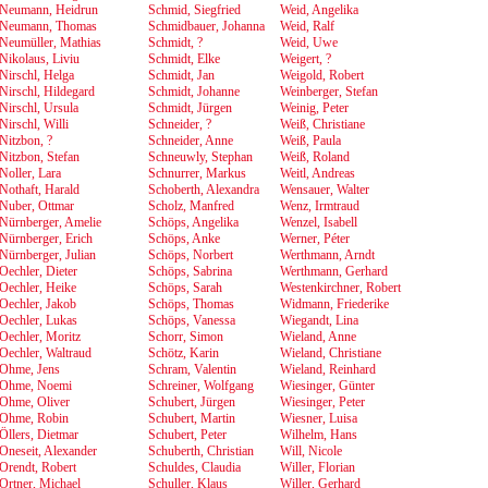
Neumann, Heidrun
Schmid, Siegfried
Weid, Angelika
Neumann, Thomas
Schmidbauer, Johanna
Weid, Ralf
Neumüller, Mathias
Schmidt, ?
Weid, Uwe
Nikolaus, Liviu
Schmidt, Elke
Weigert, ?
Nirschl, Helga
Schmidt, Jan
Weigold, Robert
Nirschl, Hildegard
Schmidt, Johanne
Weinberger, Stefan
Nirschl, Ursula
Schmidt, Jürgen
Weinig, Peter
Nirschl, Willi
Schneider, ?
Weiß, Christiane
Nitzbon, ?
Schneider, Anne
Weiß, Paula
Nitzbon, Stefan
Schneuwly, Stephan
Weiß, Roland
Noller, Lara
Schnurrer, Markus
Weitl, Andreas
Nothaft, Harald
Schoberth, Alexandra
Wensauer, Walter
Nuber, Ottmar
Scholz, Manfred
Wenz, Irmtraud
Nürnberger, Amelie
Schöps, Angelika
Wenzel, Isabell
Nürnberger, Erich
Schöps, Anke
Werner, Péter
Nürnberger, Julian
Schöps, Norbert
Werthmann, Arndt
Oechler, Dieter
Schöps, Sabrina
Werthmann, Gerhard
Oechler, Heike
Schöps, Sarah
Westenkirchner, Robert
Oechler, Jakob
Schöps, Thomas
Widmann, Friederike
Oechler, Lukas
Schöps, Vanessa
Wiegandt, Lina
Oechler, Moritz
Schorr, Simon
Wieland, Anne
Oechler, Waltraud
Schötz, Karin
Wieland, Christiane
Ohme, Jens
Schram, Valentin
Wieland, Reinhard
Ohme, Noemi
Schreiner, Wolfgang
Wiesinger, Günter
Ohme, Oliver
Schubert, Jürgen
Wiesinger, Peter
Ohme, Robin
Schubert, Martin
Wiesner, Luisa
Öllers, Dietmar
Schubert, Peter
Wilhelm, Hans
Oneseit, Alexander
Schuberth, Christian
Will, Nicole
Orendt, Robert
Schuldes, Claudia
Willer, Florian
Ortner, Michael
Schuller, Klaus
Willer, Gerhard