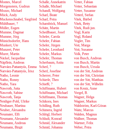
Montes, Marcel
Schalle, Annekatrin
Vetter, Fabian
Morgenstern, Gudrun
Schalle, Michael
Vetter, Sebastian
Mozzo, Michael
Schandl, Wolfgang
Vetter, Susanne
Mück, Andy
Scharl, Beate
Vetterl, Stefan
Muckenschnabel, Siegfried
Scharl, Petra
Vitek, Bärbel
Mühlbauer, ?
Scharnböck, Manuel
Vitek, Betty
Müller, Eugen
Schätz, Martin
Vitek, Rudi jun.
Mumme, Dagmar
Schedlbauer, Josef
Vogl, Karin
Mumme, Jörg
Scheler, Carola
Vogl, Roland
Münichsdorfer, Hans
Scheler, Fabian
Vogler, Tim
Munkert, Ute
Scheler, Jürgen
Voit, Marga
Munzert, Peter
Scheler, Leonhard
Voit, Susanne
Murer, Martin
Scheler, Markus
Volk, Peter
Näckel, Jacqueline
Scheler, Thomas
von Busch, Andreas
Näpflein, Andreas
Scherbaum, Anita
von Busch, Martin
Narváez-Pattantyús, Emma
Scherl, ?
von Busch, Ursula
Narváez-Pattantyús, Írisz
Scherl, Josefine
von der Sitt, Andreas
Natho, Leonie
Scherrer, Peter
von der Sitt, Christian
Natho, Ronny
Schierle, Theo
von der Sitt, Matthias
Natho, Yara
Schießl, ?
von der Sitt, Wilhelm
Nawroth, Jutta
Schiffmann, Hubert
von Keutz, Anne
Nawroth, Sabine
Schiffmann, Michael
Vorgel, B.
Nawroth, Tanja
Schiffmann, Thomas
Wagner, Helga
Neidiger-Pohl, Ulrike
Schikora, Ines
Wagner, Markus
Neubauer, Martina
Schilling, Ruth
Wahlström, Karl-Göran
Neuber, Alexandra
Schimera, Ingrid
Waitz, Marcus
Neumaier, Elfi
Schlögl, Herbert
Walden, Magnus
Neumann, Alexander
Schludi, Konrad
Wallner, Thomas
Neumann, Andreas
Schmid, Alexander
Wartner, Felix
Neumann, Birgit
Schmid, Johanna
Weber, Petra