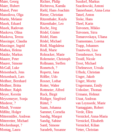
Maier, Georg
Richter, Philip
Susdorf, Markus
Maier, Hubert
Richtrova, Kamila
Szacilowski, Antoni
Maisel, Peter
Riehl, Hans-Joachim
Tannerbauer, Anna-Lena
Manoilova, Olga
Rietze, Christian
Tatzel, Anton
Martin, Melanie
Ritzenthaler, Kayla
Teske, Hans
Masek, Eduard
Ritzenthaler, Leo
Theel, Karin
Masek, Radovan
Roche, Jörg
Toivonen, Mikko
Maskova, Olina
Rödel, Günter
Toivonen, Sirra
Maskova, Tereza
Rödel, Hans
Tomarovskaya, Uliana
Massinger, Claudia
Rödel, Michael
Tramontano, Lorena
Massinger, Ingrid
Rödl, Magdalena
Trapp, Johannes
Mathea, Helena
Rödl, Marie
Trautwein, Lisa
Matzke, Markus
Rohracker, Marie
Trennheuser, Sera
Maurer, Peter
Rohrmeier, Christoph
Troidl, Nicole
Maurer, Simone
Rollmann, Steffen
Trost, Michael
McGall, Luke
Rometsch, ?
Übelmesser, Ursula
Meisenbach, Jens
Ropertz, Jana
Ufholz, Christian
Meisenbach, Lars
Rößler, Udo
Unger, Jakob
Meißner, Bernhard
Rosner, Lothar
Unger, Moritz
Meißner, Britta
Rotter, Walter
Ungermann, Emily
Meißner, Ralph
Rottmeier, Alfred
Unholzer, Thomas
Meyer, Kerstin
Ruck, Birgit
Urmann, Helmut
Meysemeyer, Sonja
Rüdiger, Siegfried
Utzat, Andreas
Miederer, ?
Rüttel, ?
van Leynseele, Marie
Mindt, Yvonne
Saam, Johanna
Vantaggiato, Robert
Mißlitz, Holger
Sammet, Cornelia
Verde, Ellen
Mittermüller, Andreas
Sandig, Margot
Vernickel, Anna-Maria
Mitterreiter, Michael
Sandig, Sabine
Vernickel, Elisabeth
Mockenhaupt, ?
Santl, Simone
Vernickel, Kilian
Montag, Laura
Saradeth, Susanne
Vetter, Christian