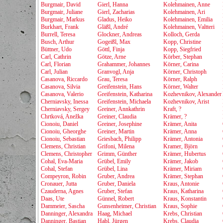
Burgmair, David
Gierl, Hanna
Kolehmainen, Anne
Burgmair, Juliane
Gierl, Zacharias
Kolehmainen, Ari
Burgmair, Markus
Gladus, Heiko
Kolehmainen, Emilia
Burkhart, Frank
Gläßl, André
Kolehmainen, Valtteri
Burrell, Teresa
Glockner, Andreas
Kolloch, Gerda
Busch, Arthur
Gogeißl, Max
Kopp, Christine
Büttner, Udo
Göttl, Finja
Kopp, Siegfried
Carl, Cathrin
Götze, Arne
Körber, Stephan
Carl, Florian
Grahammer, Johannes
Körner, Carina
Carl, Julian
Granvogl, Anja
Körner, Christoph
Casanova, Riccardo
Grau, Teresa
Körner, Ralph
Casanova, Silvia
Greifenstein, Hans
Körner, Walter
Casanova, Valerio
Greifenstein, Katharina
Kozhevnikov, Alexander
Cherniavsky, Inessa
Greifenstein, Michaela
Kozhevnikov, Arist
Cherniavsky, Sergey
Greiner, Annkathrin
Kraft, ?
Chrtková, Anežka
Greiner, Claudia
Krämer, ?
Cionoiu, Daniel
Greiner, Josephine
Krämer, Anita
Cionoiu, Gheorghe
Greiner, Martin
Krämer, Anna
Cionoiu, Sebastian
Griesbach, Philipp
Krämer, Antonia
Clemens, Christian
Grifoni, Milena
Kramer, Björn
Clemens, Christopher
Grimm, Günther
Krämer, Hubertus
Cohal, Eva-Maria
Grübel, Emily
Krämer, Jakob
Cohal, Stefan
Grübel, Lina
Krämer, Miriam
Compeyron, Robin
Gruber, Andrea
Krämer, Stephan
Cronauer, Jutta
Gruber, Daniela
Kraus, Antonie
Czauderna, Agnes
Gruber, Stefan
Kraus, Katharina
Daas, Ute
Günnel, Robert
Kraus, Konstantin
Dammeier, Sascha
Gunsenheimer, Christian
Kraus, Sophie
Danninger, Alexandra
Haag, Michael
Krebs, Christian
Danninger, Bastian
Habl, Jürgen
Krebs, Claudia