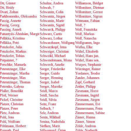
Ott, Günter
Schultze, Andrea
Williamson, Bridget
Ott, Heidy
Schwab, ?
Willomitzer, Dietmar
Ovari, Zoltan
Schwanitz, Colin
Willomitzer, Gernot
Parkhomenko, Oleksandra
Schwanitz, Jürgen
Willomitzer, Sigrun
Passig, Annette
Schwanitz, Marie
Wittmann, Fabian
Passig, Georg
Schwanitz, Sigrid
Wolf, ?
Passing, Anneli
Schwarck, Philipp
Wolf, Franziska
Pattantyús-Ábrahám, Margit
Schwarz, Curtis
Wolf, Markus
Pellikka, Kristiina
Schwarz, Lothar
Wolf, Natascha
Pellikka, Petri
Schwarzbauer, Wolfgang
Wolfgramm, Ingo
Penzkofer, Julia
Schwarzkopf, Irma
Wufka, Elke
Penzkofer, Markus
Schweiger, Christian
Wührl, Elisabeth
Penzkofer, Tobias
Schweikl, Michael
Wührl, Hans jun.
Perpainter, ?
Schwendemann, Mona
Wührl, Hans sen.
Perschke, Manuela
Schwerdt, Amelie
Wurpes, Stephanie
Peteratzinger, Elke
Seeger, Friederike
Würzinger, Rainer
Peteratzinger, Martha
Seeger, Guido
Yordanov, Teodor
Peteratzinger, Max
Seeger, Henning
Zander, Johannes
Peteratzinger, Thomas
Seeger, Isabel
Zapf, Gerhard
Petrenko, Galyna
Seeger, Mareike
Zeitler, Philipp
Pfaller, Benedikt
Seidl, Marco
Ziesmann, Horst
Pfeil, Werner
Seidl, Sascha
Ziesmann, Ingrid
Pickel, Christine
Seidl, Silvia
Ziesmann, Jürgen
Platzer, Christian
Seitz, Franz
Zimmermann, Evi
Platzer, Peter
Selbach, ?
Zimmermann, Petra
Pletz, Andreas
Selz, Andreas
Zimmermann, Sabine
Pohl, Jens
Senin, Mikhail
Zinner, Hanna
Pohl, Wolfram
Senina, Nadezhda
Zinner, Simon
Pöhlmann, Herbert
Siefken, Marit
Zölde, Andreas
Ponnath, Paul
Silfwergard, Örjan
Zölde, Norberth