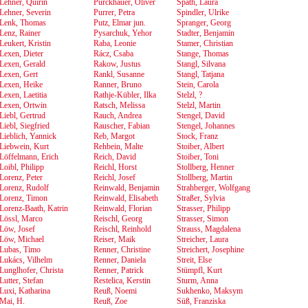
Lehner, Quirin
Pürckhauer, Oliver
Späth, Laura
Lehner, Severin
Purrer, Petra
Spindler, Ulrike
Lenk, Thomas
Putz, Elmar jun.
Spranger, Georg
Lenz, Rainer
Pysarchuk, Yehor
Stadter, Benjamin
Leukert, Kristin
Raba, Leonie
Stamer, Christian
Lexen, Dieter
Rácz, Csaba
Stange, Thomas
Lexen, Gerald
Rakow, Justus
Stangl, Silvana
Lexen, Gert
Rankl, Susanne
Stangl, Tatjana
Lexen, Heike
Ranner, Bruno
Stein, Carola
Lexen, Laetitia
Rathje-Kübler, Ilka
Stelzl, ?
Lexen, Ortwin
Ratsch, Melissa
Stelzl, Martin
Liebl, Gertrud
Rauch, Andrea
Stengel, David
Liebl, Siegfried
Rauscher, Fabian
Stengel, Johannes
Lieblich, Yannick
Reb, Margot
Stock, Franz
Liebwein, Kurt
Rehbein, Malte
Stoiber, Albert
Löffelmann, Erich
Reich, David
Stoiber, Toni
Loibl, Philipp
Reichl, Horst
Stollberg, Henner
Lorenz, Peter
Reichl, Josef
Stollberg, Martin
Lorenz, Rudolf
Reinwald, Benjamin
Strahberger, Wolfgang
Lorenz, Timon
Reinwald, Elisabeth
Straßer, Sylvia
Lorenz-Baath, Katrin
Reinwald, Florian
Strasser, Philipp
Lössl, Marco
Reischl, Georg
Strasser, Simon
Löw, Josef
Reischl, Reinhold
Strauss, Magdalena
Löw, Michael
Reiser, Maik
Streicher, Laura
Lubas, Timo
Renner, Christine
Streichert, Josephine
Lukács, Vilhelm
Renner, Daniela
Streit, Else
Lunglhofer, Christa
Renner, Patrick
Stümpfl, Kurt
Lutter, Stefan
Restelica, Kerstin
Sturm, Anna
Luxi, Katharina
Reuß, Noemi
Sukhenko, Maksym
Mai, H.
Reuß, Zoe
Süß, Franziska