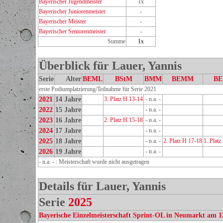
Bayerischer Jugendmeister
1x
Bayerischer Juniorenmeister
-
Bayerischer Meister
-
Bayerischer Seniorenmeister
-
Summe
1x
Überblick für Lauer, Yannis
Serie
Alter
BEML
BStM
BMM
BEMM
BE
erste Podiumplatzierung/Teilnahme für Serie 2021
2021
14 Jahre
3. Platz H 13-14
- n.a. -
2022
15 Jahre
- n.a. -
2023
16 Jahre
2. Platz H 15-18
- n.a. -
2024
17 Jahre
- n.a. -
2025
18 Jahre
- n.a. -
2. Platz H 17-18
1. Platz
2026
19 Jahre
- n.a. -
- n.a. - : Meisterschaft wurde nicht ausgetragen
Details für Lauer, Yannis
Serie
2025
Bayerische Einzelmeisterschaft Sprint-OL in Neumarkt am 1