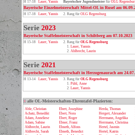
H 17-18
Lauer, Yannis
Bayerischer Jugendmeister
für
OLG Regensbur
Bayerische Einzelmeisterschaft Mittel-OL in Rusel am 06.09.
H 17-18
Lauer, Yannis
2. Rang für
OLG Regensburg
Serie
2023
Bayerische Staffelmeisterschaft in Schiltberg am 07.10.2023
H 15-18
Lauer, Yannis
2. Rang für
OLG Regensburg
1.
Lauer, Yannis
2.
Ahlbrecht, Laurin
Serie
2021
Bayerische Staffelmeisterschaft in Herzogenaurach am 24.07
H 13-14
Lauer, Yannis
3. Rang für
OLG Regensburg
1.
Pühl, Anne
2.
Lauer, Yannis
alle OL-Meisterschaften-Ehrentafel-Plazierten:
Able, Christian
Ebert, Josephine
Herda, Thomas
Achatz, Benedikt
Ebert, Nora
Hergert, Alexander
Adam, Anneliese
Ebert, Roger
Herrmann, Angelika
Adam, Sabine
Ebner, Franz
Herrmann, Christina
Ahlbrecht, Laurin
Ebneth, Alfons
Hertel, Jasmin
Ahlbrecht, Sarah
Ebneth, Benedict
Hertel, Katrin