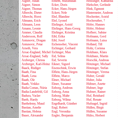
Aigner, Julian
Ebneth, Maximilian
Heusinger, Katharina
Aigner, Simon
Ecker, Doris
Hielscher, Gerlinde
Aigner, Thomas
Ecker, Hans-Jürgen
Hink, Egmont
Albrecht, Dieter
Eckert, Nele
Hintermeier, Andreas
Albrecht, Horst
Ehrl, Blandine
Hochreiter, Astrid
Altmann, Erich
Ehrl, Lyonel
Hochreuther, ?
Altmann, Leon
Ehrlinger, Astrid
Höfer, Hannes
Amann, Leonie
Ehrlinger, Hans-Georg
Höfer, Helmut
Ammer, Claudia
Ehrlinger, Kristina
Hofherr, Sabine
Andersson, Rolf
Eibl, Erika
Hofmann, Gerd
Antunovic, Dragan
Eibl, Josef
Hofmann, Luisa
Antunovic, Petar
Eichenseher, Vincent
Holland, Till
Arneth, Vera
Eichinger, Gerhard
Holtz, Corinna
Arsac-England, Michel
Eichinger, Max
Holzhaus, Klara
Arsac-England, Sally
Eid, Selma
Holzhaus, Martin
Arzberger, Christa
Eid, Severin
Horschk, Andreas
Arzberger, Karl-Heinz
Eikner, Sigurd
Hötzinger, Michael
Baack, Rüdiger
Eisenschink, Erwin
Hötzinger, Stefan
Baath, Fina
Elflein, Hans-Jürgen
Hötzinger, Verena
Baath, Lena
Elflein, Marco
Huber, Gerald
Baath, Ole
Elmer, Michael
Huber, Julia
Baath, Veikko
Elmer, Susanne
Hübner, Anette
Badia Comas, Núria
Enborg, Andreas
Hubner, Inge
Badia-Landefeld, Gil
Enborg, Anna
Hubner, Rainer
Badura, Vaclav
Enborg, Malte
Huf, Reinhard
Barth, Hardy
Enborg, Wilma
Huf, Renate
Barthelemy, Maud
Engelhardt, Günther
Hufnagel, Ingrid
Bastian, Amelie
Engl, Robert
Hüllen, Birgit
Bastian, Helena
Engl, Veronika
Hüllen, Susanne
Bauer, Alexander
Engler, Benjamin
Hülss, Herbert