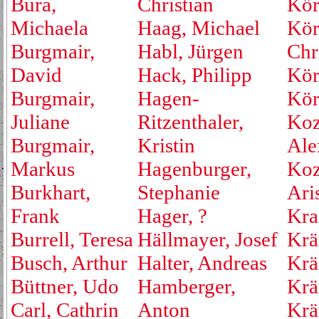
Bura,
Christian
Kör
Michaela
Haag, Michael
Kör
Burgmair,
Habl, Jürgen
Chr
David
Hack, Philipp
Kör
Burgmair,
Hagen-
Kör
Juliane
Ritzenthaler,
Koz
Burgmair,
Kristin
Ale
Markus
Hagenburger,
Koz
Burkhart,
Stephanie
Ari
Frank
Hager, ?
Kraf
Burrell, Teresa
Hällmayer, Josef
Krä
Busch, Arthur
Halter, Andreas
Krä
Büttner, Udo
Hamberger,
Krä
Carl, Cathrin
Anton
Krä