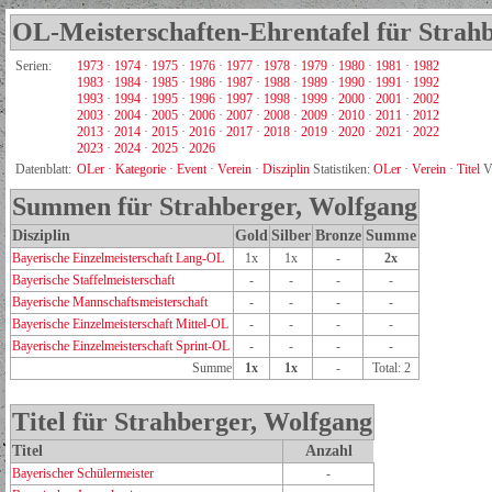
OL-Meisterschaften-Ehrentafel für Strah
Serien:
1973
·
1974
·
1975
·
1976
·
1977
·
1978
·
1979
·
1980
·
1981
·
1982
1983
·
1984
·
1985
·
1986
·
1987
·
1988
·
1989
·
1990
·
1991
·
1992
1993
·
1994
·
1995
·
1996
·
1997
·
1998
·
1999
·
2000
·
2001
·
2002
2003
·
2004
·
2005
·
2006
·
2007
·
2008
·
2009
·
2010
·
2011
·
2012
2013
·
2014
·
2015
·
2016
·
2017
·
2018
·
2019
·
2020
·
2021
·
2022
2023
·
2024
·
2025
·
2026
Datenblatt:
OLer
·
Kategorie
·
Event
·
Verein
·
Disziplin
Statistiken:
OLer
·
Verein
·
Titel
V
Summen für Strahberger, Wolfgang
Disziplin
Gold
Silber
Bronze
Summe
Bayerische Einzelmeisterschaft Lang-OL
1x
1x
-
2x
Bayerische Staffelmeisterschaft
-
-
-
-
Bayerische Mannschaftsmeisterschaft
-
-
-
-
Bayerische Einzelmeisterschaft Mittel-OL
-
-
-
-
Bayerische Einzelmeisterschaft Sprint-OL
-
-
-
-
Summe
1x
1x
-
Total: 2
Titel für Strahberger, Wolfgang
Titel
Anzahl
Bayerischer Schülermeister
-