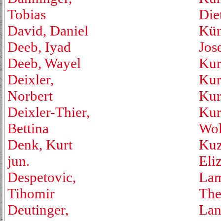
Tobias
Die
David, Daniel
Küm
Deeb, Iyad
Jos
Deeb, Wayel
Kur
Deixler,
Kur
Norbert
Kur
Deixler-Thier,
Kur
Bettina
Wol
Denk, Kurt
Kuz
jun.
Eli
Despetovic,
Lam
Tihomir
The
Deutinger,
Lan