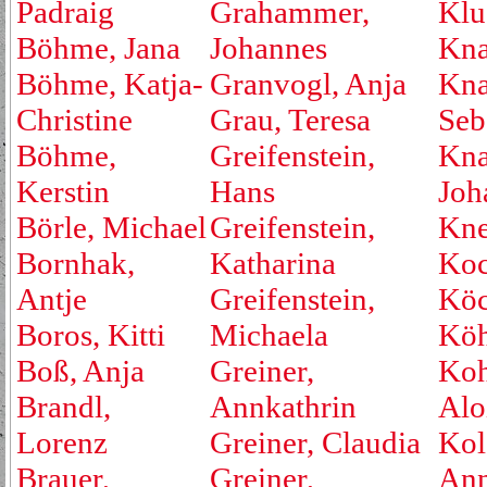
Padraig
Grahammer,
Klu
Böhme, Jana
Johannes
Kna
Böhme, Katja-
Granvogl, Anja
Kna
Christine
Grau, Teresa
Seb
Böhme,
Greifenstein,
Kna
Kerstin
Hans
Joh
Börle, Michael
Greifenstein,
Kne
Bornhak,
Katharina
Koc
Antje
Greifenstein,
Köc
Boros, Kitti
Michaela
Köh
Boß, Anja
Greiner,
Koh
Brandl,
Annkathrin
Alo
Lorenz
Greiner, Claudia
Kol
Brauer,
Greiner,
An