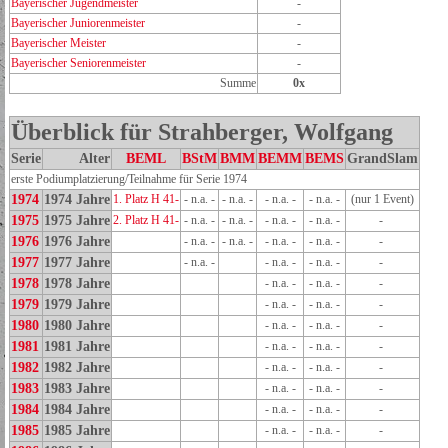
Bayerischer Jugendmeister
-
Bayerischer Juniorenmeister
-
Bayerischer Meister
-
Bayerischer Seniorenmeister
-
Summe
0x
Überblick für Strahberger, Wolfgang
Serie
Alter
BEML
BStM
BMM
BEMM
BEMS
GrandSlam
erste Podiumplatzierung/Teilnahme für Serie 1974
1974
1974 Jahre
1. Platz H 41-
- n.a. -
- n.a. -
- n.a. -
- n.a. -
(nur 1 Event)
1975
1975 Jahre
2. Platz H 41-
- n.a. -
- n.a. -
- n.a. -
- n.a. -
-
1976
1976 Jahre
- n.a. -
- n.a. -
- n.a. -
- n.a. -
-
1977
1977 Jahre
- n.a. -
- n.a. -
- n.a. -
-
1978
1978 Jahre
- n.a. -
- n.a. -
-
1979
1979 Jahre
- n.a. -
- n.a. -
-
1980
1980 Jahre
- n.a. -
- n.a. -
-
1981
1981 Jahre
- n.a. -
- n.a. -
-
1982
1982 Jahre
- n.a. -
- n.a. -
-
1983
1983 Jahre
- n.a. -
- n.a. -
-
1984
1984 Jahre
- n.a. -
- n.a. -
-
1985
1985 Jahre
- n.a. -
- n.a. -
-