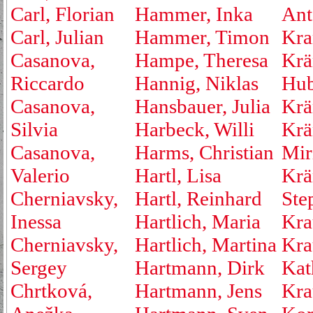
Carl, Florian
Hammer, Inka
Ant
Carl, Julian
Hammer, Timon
Kra
Casanova,
Hampe, Theresa
Krä
Riccardo
Hannig, Niklas
Hub
Casanova,
Hansbauer, Julia
Krä
Silvia
Harbeck, Willi
Krä
Casanova,
Harms, Christian
Mir
Valerio
Hartl, Lisa
Krä
Cherniavsky,
Hartl, Reinhard
Ste
Inessa
Hartlich, Maria
Kra
Cherniavsky,
Hartlich, Martina
Kra
Sergey
Hartmann, Dirk
Kat
Chrtková,
Hartmann, Jens
Kra