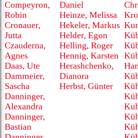
Compeyron,
Daniel
Chr
Robin
Heinze, Melissa
Kro
Cronauer,
Hekeler, Markus
Kur
Jutta
Helder, Egon
Küb
Czauderna,
Helling, Roger
Küb
Agnes
Hennig, Karsten
Küb
Daas, Ute
Herashchenko,
Han
Dammeier,
Dianora
Küb
Sascha
Herbst, Günter
Küh
Danninger,
Küh
Alexandra
Kuh
Danninger,
Küh
Bastian
Küh
Danninger,
Küh