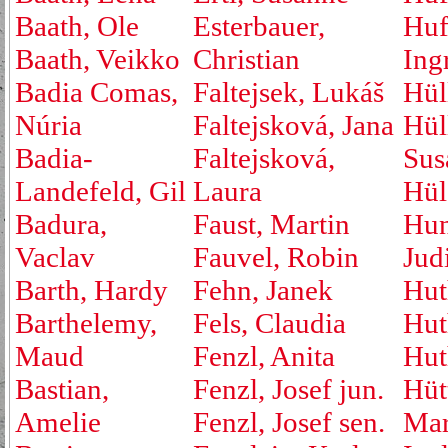
Baath, Ole
Esterbauer,
Huf
Baath, Veikko
Christian
Ing
Badia Comas,
Faltejsek, Lukáš
Hül
Núria
Faltejsková, Jana
Hül
Badia-
Faltejsková,
Sus
Landefeld, Gil
Laura
Hül
Badura,
Faust, Martin
Hu
Vaclav
Fauvel, Robin
Jud
Barth, Hardy
Fehn, Janek
Hut
Barthelemy,
Fels, Claudia
Hut
Maud
Fenzl, Anita
Hut
Bastian,
Fenzl, Josef jun.
Hüt
Amelie
Fenzl, Josef sen.
Mar