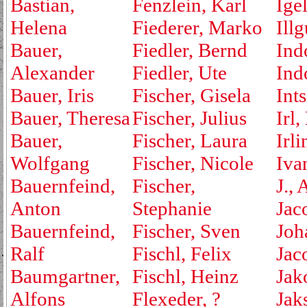
Bastian,
Fenzlein, Karl
Ige
Helena
Fiederer, Marko
Ill
Bauer,
Fiedler, Bernd
Ind
Alexander
Fiedler, Ute
Ind
Bauer, Iris
Fischer, Gisela
Ints
Bauer, Theresa
Fischer, Julius
Irl,
Bauer,
Fischer, Laura
Irli
Wolfgang
Fischer, Nicole
Iva
Bauernfeind,
Fischer,
J., 
Anton
Stephanie
Jac
Bauernfeind,
Fischer, Sven
Joh
Ralf
Fischl, Felix
Jac
Baumgartner,
Fischl, Heinz
Jak
Alfons
Flexeder, ?
Jak