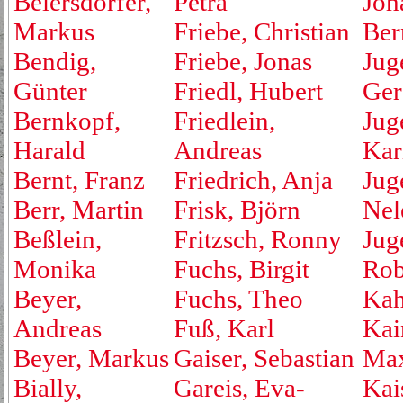
Beiersdorfer,
Petra
Joh
Markus
Friebe, Christian
Ber
Bendig,
Friebe, Jonas
Jug
Günter
Friedl, Hubert
Ger
Bernkopf,
Friedlein,
Jug
Harald
Andreas
Kar
Bernt, Franz
Friedrich, Anja
Jug
Berr, Martin
Frisk, Björn
Nel
Beßlein,
Fritzsch, Ronny
Jug
Monika
Fuchs, Birgit
Rob
Beyer,
Fuchs, Theo
Kah
Andreas
Fuß, Karl
Kai
Beyer, Markus
Gaiser, Sebastian
Max
Bially,
Gareis, Eva-
Kai