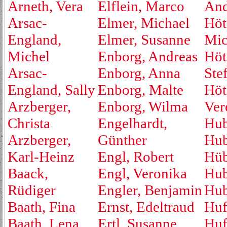
Arneth, Vera
Elflein, Marco
And
Arsac-
Elmer, Michael
Höt
England,
Elmer, Susanne
Mic
Michel
Enborg, Andreas
Höt
Arsac-
Enborg, Anna
Ste
England, Sally
Enborg, Malte
Höt
Arzberger,
Enborg, Wilma
Ver
Christa
Engelhardt,
Hub
Arzberger,
Günther
Hub
Karl-Heinz
Engl, Robert
Hüb
Baack,
Engl, Veronika
Hub
Rüdiger
Engler, Benjamin
Hub
Baath, Fina
Ernst, Edeltraud
Huf
Baath, Lena
Ertl, Susanne
Huf