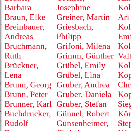
Barbara
Josephine
Kol
Braun, Elke
Greiner, Martin
Ari
Breinbauer,
Griesbach,
Kol
Andreas
Philipp
Emi
Bruchmann,
Grifoni, Milena
Kol
Ruth
Grimm, Günther
Valt
Brückner,
Grübel, Emily
Kol
Lena
Grübel, Lina
Kop
Brunn, Georg
Gruber, Andrea
Chr
Brunn, Peter
Gruber, Daniela
Kop
Brunner, Karl
Gruber, Stefan
Sie
Buchdrucker,
Günnel, Robert
Kör
Rudolf
Gunsenheimer,
Ste