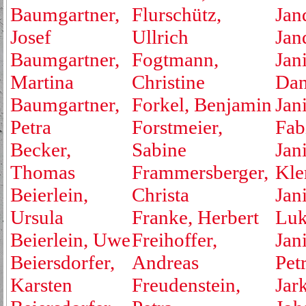
Baumgartner,
Flurschütz,
Jan
Josef
Ullrich
Jan
Baumgartner,
Fogtmann,
Jan
Martina
Christine
Dan
Baumgartner,
Forkel, Benjamin
Jan
Petra
Forstmeier,
Fab
Becker,
Sabine
Jan
Thomas
Frammersberger,
Kle
Beierlein,
Christa
Jan
Ursula
Franke, Herbert
Luk
Beierlein, Uwe
Freihoffer,
Jan
Beiersdorfer,
Andreas
Pet
Karsten
Freudenstein,
Jar