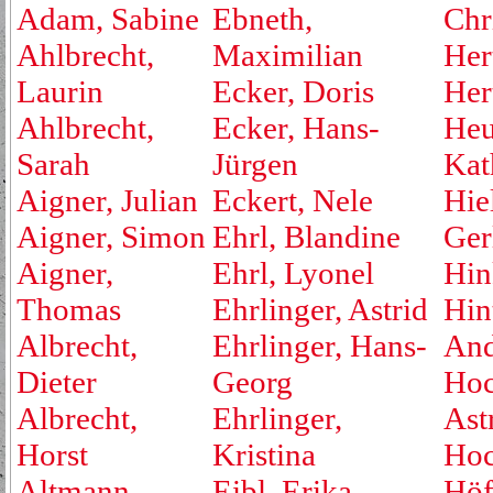
Adam, Sabine
Ebneth,
Chr
Ahlbrecht,
Maximilian
Her
Laurin
Ecker, Doris
Her
Ahlbrecht,
Ecker, Hans-
Heu
Sarah
Jürgen
Kat
Aigner, Julian
Eckert, Nele
Hie
Aigner, Simon
Ehrl, Blandine
Ger
Aigner,
Ehrl, Lyonel
Hin
Thomas
Ehrlinger, Astrid
Hin
Albrecht,
Ehrlinger, Hans-
And
Dieter
Georg
Hoc
Albrecht,
Ehrlinger,
Ast
Horst
Kristina
Hoc
Altmann,
Eibl, Erika
Höf