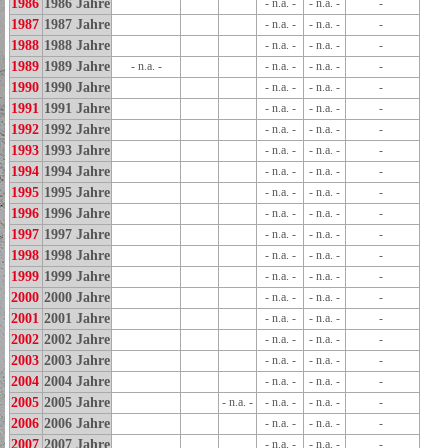
1986
1986 Jahre
- n.a. -
- n.a. -
-
1987
1987 Jahre
- n.a. -
- n.a. -
-
1988
1988 Jahre
- n.a. -
- n.a. -
-
1989
1989 Jahre
- n.a. -
- n.a. -
- n.a. -
-
1990
1990 Jahre
- n.a. -
- n.a. -
-
1991
1991 Jahre
- n.a. -
- n.a. -
-
1992
1992 Jahre
- n.a. -
- n.a. -
-
1993
1993 Jahre
- n.a. -
- n.a. -
-
1994
1994 Jahre
- n.a. -
- n.a. -
-
1995
1995 Jahre
- n.a. -
- n.a. -
-
1996
1996 Jahre
- n.a. -
- n.a. -
-
1997
1997 Jahre
- n.a. -
- n.a. -
-
1998
1998 Jahre
- n.a. -
- n.a. -
-
1999
1999 Jahre
- n.a. -
- n.a. -
-
2000
2000 Jahre
- n.a. -
- n.a. -
-
2001
2001 Jahre
- n.a. -
- n.a. -
-
2002
2002 Jahre
- n.a. -
- n.a. -
-
2003
2003 Jahre
- n.a. -
- n.a. -
-
2004
2004 Jahre
- n.a. -
- n.a. -
-
2005
2005 Jahre
- n.a. -
- n.a. -
- n.a. -
-
2006
2006 Jahre
- n.a. -
- n.a. -
-
2007
2007 Jahre
- n.a. -
- n.a. -
-