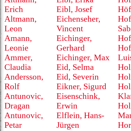
Erich
Eibl, Josef
Höf
Altmann,
Eichenseher,
Hof
Leon
Vincent
Sab
Amann,
Eichinger,
Hof
Leonie
Gerhard
Hof
Ammer,
Eichinger, Max
Lui
Claudia
Eid, Selma
Hol
Andersson,
Eid, Severin
Hol
Rolf
Eikner, Sigurd
Hol
Antunovic,
Eisenschink,
Kla
Dragan
Erwin
Hol
Antunovic,
Elflein, Hans-
Mar
Petar
Jürgen
Hor