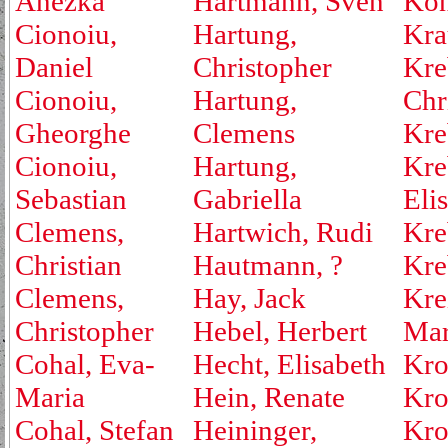
Anežka
Hartmann, Sven
Kon
Cionoiu,
Hartung,
Kra
Daniel
Christopher
Kre
Cionoiu,
Hartung,
Chr
Gheorghe
Clemens
Kre
Cionoiu,
Hartung,
Kre
Sebastian
Gabriella
Eli
Clemens,
Hartwich, Rudi
Kre
Christian
Hautmann, ?
Kre
Clemens,
Hay, Jack
Kre
Christopher
Hebel, Herbert
Mar
Cohal, Eva-
Hecht, Elisabeth
Kro
Maria
Hein, Renate
Kro
Cohal, Stefan
Heininger,
Kro