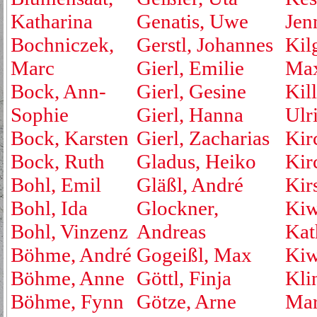
Katharina
Genatis, Uwe
Jen
Bochniczek,
Gerstl, Johannes
Kil
Marc
Gierl, Emilie
Max
Bock, Ann-
Gierl, Gesine
Kill
Sophie
Gierl, Hanna
Ulr
Bock, Karsten
Gierl, Zacharias
Kir
Bock, Ruth
Gladus, Heiko
Kirc
Bohl, Emil
Gläßl, André
Kir
Bohl, Ida
Glockner,
Kiw
Bohl, Vinzenz
Andreas
Kat
Böhme, André
Gogeißl, Max
Kiw
Böhme, Anne
Göttl, Finja
Kli
Böhme, Fynn
Götze, Arne
Mar