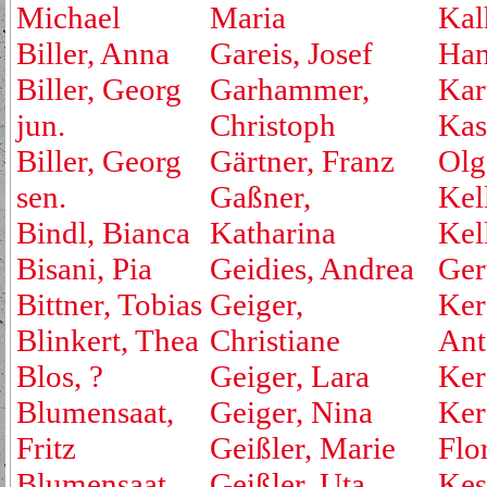
Michael
Maria
Kal
Biller, Anna
Gareis, Josef
Ha
Biller, Georg
Garhammer,
Kar
jun.
Christoph
Kas
Biller, Georg
Gärtner, Franz
Olg
sen.
Gaßner,
Kell
Bindl, Bianca
Katharina
Kel
Bisani, Pia
Geidies, Andrea
Ger
Bittner, Tobias
Geiger,
Ker
Blinkert, Thea
Christiane
Ant
Blos, ?
Geiger, Lara
Ker
Blumensaat,
Geiger, Nina
Ker
Fritz
Geißler, Marie
Flo
Blumensaat,
Geißler, Uta
Kest