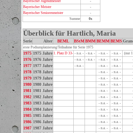
Bayerischer Jugendmeister
-
Bayerischer Meister
-
Bayerischer Seniorenmeister
-
Summe
0x
Überblick für Hartlich, Maria
Serie
Alter
BEML
BStM
BMM
BEMM
BEMS
Gran
erste Podiumplatzierung/Teilnahme für Serie 1975
1975
1975 Jahre
1. Platz D 33-
- n.a. -
- n.a. -
- n.a. -
- n.a. -
(nur 1
1976
1976 Jahre
- n.a. -
- n.a. -
- n.a. -
- n.a. -
1977
1977 Jahre
- n.a. -
- n.a. -
- n.a. -
1978
1978 Jahre
- n.a. -
- n.a. -
1979
1979 Jahre
- n.a. -
- n.a. -
1980
1980 Jahre
- n.a. -
- n.a. -
1981
1981 Jahre
- n.a. -
- n.a. -
1982
1982 Jahre
- n.a. -
- n.a. -
1983
1983 Jahre
- n.a. -
- n.a. -
1984
1984 Jahre
- n.a. -
- n.a. -
1985
1985 Jahre
- n.a. -
- n.a. -
1986
1986 Jahre
- n.a. -
- n.a. -
1987
1987 Jahre
- n.a. -
- n.a. -