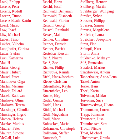
Loibl, Philipp
Reichl, Horst
Stollberg, Henner
Lorenz, Peter
Reichl, Josef
Stollberg, Martin
Lorenz, Rudolf
Reinwald, Benjamin
Strahberger, Wolfgang
Lorenz, Timon
Reinwald, Elisabeth
Straßer, Sylvia
Lorenz-Baath, Katrin
Reinwald, Florian
Strasser, Philipp
Lössl, Marco
Reischl, Georg
Strasser, Simon
Löw, Josef
Reischl, Reinhold
Strauss, Magdalena
Löw, Michael
Reiser, Maik
Streicher, Laura
Lubas, Timo
Renner, Christine
Streichert, Josephine
Lukács, Vilhelm
Renner, Daniela
Streit, Else
Lunglhofer, Christa
Renner, Patrick
Stümpfl, Kurt
Lutter, Stefan
Restelica, Kerstin
Sturm, Anna
Luxi, Katharina
Reuß, Noemi
Sukhenko, Maksym
Mai, H.
Reuß, Zoe
Süß, Franziska
Maier, Georg
Richter, Philip
Susdorf, Markus
Maier, Hubert
Richtrova, Kamila
Szacilowski, Antoni
Maisel, Peter
Riehl, Hans-Joachim
Tannerbauer, Anna-Lena
Manoilova, Olga
Rietze, Christian
Tatzel, Anton
Martin, Melanie
Ritzenthaler, Kayla
Teske, Hans
Masek, Eduard
Ritzenthaler, Leo
Theel, Karin
Masek, Radovan
Roche, Jörg
Toivonen, Mikko
Maskova, Olina
Rödel, Günter
Toivonen, Sirra
Maskova, Tereza
Rödel, Hans
Tomarovskaya, Uliana
Massinger, Claudia
Rödel, Michael
Tramontano, Lorena
Massinger, Ingrid
Rödl, Magdalena
Trapp, Johannes
Mathea, Helena
Rödl, Marie
Trautwein, Lisa
Matzke, Markus
Rohracker, Marie
Trennheuser, Sera
Maurer, Peter
Rohrmeier, Christoph
Troidl, Nicole
Maurer, Simone
Rollmann, Steffen
Trost, Michael
McGall, Luke
Rometsch, ?
Übelmesser, Ursula