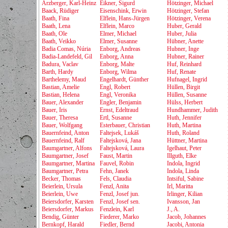
Arzberger, Karl-Heinz
Eikner, Sigurd
Hötzinger, Michael
Baack, Rüdiger
Eisenschink, Erwin
Hötzinger, Stefan
Baath, Fina
Elflein, Hans-Jürgen
Hötzinger, Verena
Baath, Lena
Elflein, Marco
Huber, Gerald
Baath, Ole
Elmer, Michael
Huber, Julia
Baath, Veikko
Elmer, Susanne
Hübner, Anette
Badia Comas, Núria
Enborg, Andreas
Hubner, Inge
Badia-Landefeld, Gil
Enborg, Anna
Hubner, Rainer
Badura, Vaclav
Enborg, Malte
Huf, Reinhard
Barth, Hardy
Enborg, Wilma
Huf, Renate
Barthelemy, Maud
Engelhardt, Günther
Hufnagel, Ingrid
Bastian, Amelie
Engl, Robert
Hüllen, Birgit
Bastian, Helena
Engl, Veronika
Hüllen, Susanne
Bauer, Alexander
Engler, Benjamin
Hülss, Herbert
Bauer, Iris
Ernst, Edeltraud
Hundhammer, Judith
Bauer, Theresa
Ertl, Susanne
Huth, Jennifer
Bauer, Wolfgang
Esterbauer, Christian
Huth, Martina
Bauernfeind, Anton
Faltejsek, Lukáš
Huth, Roland
Bauernfeind, Ralf
Faltejsková, Jana
Hüttner, Martina
Baumgartner, Alfons
Faltejsková, Laura
Igelhaut, Peter
Baumgartner, Josef
Faust, Martin
Illguth, Elke
Baumgartner, Martina
Fauvel, Robin
Indola, Ingrid
Baumgartner, Petra
Fehn, Janek
Indola, Linda
Becker, Thomas
Fels, Claudia
Intsiful, Sabine
Beierlein, Ursula
Fenzl, Anita
Irl, Maritta
Beierlein, Uwe
Fenzl, Josef jun.
Irlinger, Kilian
Beiersdorfer, Karsten
Fenzl, Josef sen.
Ivansson, Jan
Beiersdorfer, Markus
Fenzlein, Karl
J., A.
Bendig, Günter
Fiederer, Marko
Jacob, Johannes
Bernkopf, Harald
Fiedler, Bernd
Jacobi, Antonia