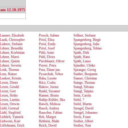
 am 12.10.1975
Laumer, Elisabeth
Prosch, Sabine
Söllner, Stefanie
Lazik, Christopher
Prösl, Elisa
Spangenberg, Birgit
Lederer, Stefanie
Prösl, Emily
Spangenberg, Julia
Lehner, Benedikt
Prösl, Josef
Spangenberg, Tobias
Lehner, Korbinian
Pühl, Anne
Späth, Dirk
Lehner, Marei
Pühl, Elvira
Späth, Hans
Lehner, Quirin
Pürckhauer, Oliver
Späth, Laura
Lehner, Severin
Purrer, Petra
Spindler, Ulrike
Lenk, Thomas
Putz, Elmar jun.
Spranger, Georg
Lenz, Rainer
Pysarchuk, Yehor
Stadter, Benjamin
Leukert, Kristin
Raba, Leonie
Stamer, Christian
Lexen, Dieter
Rácz, Csaba
Stange, Thomas
Lexen, Gerald
Rakow, Justus
Stangl, Silvana
Lexen, Gert
Rankl, Susanne
Stangl, Tatjana
Lexen, Heike
Ranner, Bruno
Stein, Carola
Lexen, Laetitia
Rathje-Kübler, Ilka
Stelzl, ?
Lexen, Ortwin
Ratsch, Melissa
Stelzl, Martin
Liebl, Gertrud
Rauch, Andrea
Stengel, David
Liebl, Siegfried
Rauscher, Fabian
Stengel, Johannes
Lieblich, Yannick
Reb, Margot
Stock, Franz
Liebwein, Kurt
Rehbein, Malte
Stoiber, Albert
Löffelmann, Erich
Reich, David
Stoiber, Toni