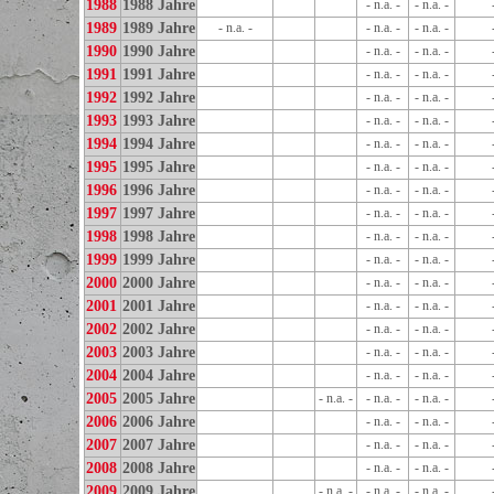
1988
1988 Jahre
- n.a. -
- n.a. -
1989
1989 Jahre
- n.a. -
- n.a. -
- n.a. -
1990
1990 Jahre
- n.a. -
- n.a. -
1991
1991 Jahre
- n.a. -
- n.a. -
1992
1992 Jahre
- n.a. -
- n.a. -
1993
1993 Jahre
- n.a. -
- n.a. -
1994
1994 Jahre
- n.a. -
- n.a. -
1995
1995 Jahre
- n.a. -
- n.a. -
1996
1996 Jahre
- n.a. -
- n.a. -
1997
1997 Jahre
- n.a. -
- n.a. -
1998
1998 Jahre
- n.a. -
- n.a. -
1999
1999 Jahre
- n.a. -
- n.a. -
2000
2000 Jahre
- n.a. -
- n.a. -
2001
2001 Jahre
- n.a. -
- n.a. -
2002
2002 Jahre
- n.a. -
- n.a. -
2003
2003 Jahre
- n.a. -
- n.a. -
2004
2004 Jahre
- n.a. -
- n.a. -
2005
2005 Jahre
- n.a. -
- n.a. -
- n.a. -
2006
2006 Jahre
- n.a. -
- n.a. -
2007
2007 Jahre
- n.a. -
- n.a. -
2008
2008 Jahre
- n.a. -
- n.a. -
2009
2009 Jahre
- n.a. -
- n.a. -
- n.a. -