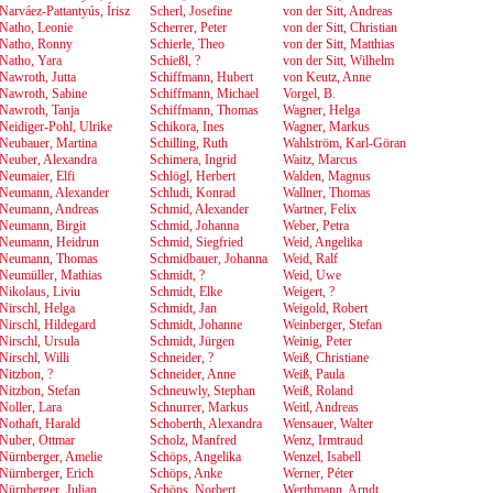
Narváez-Pattantyús, Írisz
Scherl, Josefine
von der Sitt, Andreas
Natho, Leonie
Scherrer, Peter
von der Sitt, Christian
Natho, Ronny
Schierle, Theo
von der Sitt, Matthias
Natho, Yara
Schießl, ?
von der Sitt, Wilhelm
Nawroth, Jutta
Schiffmann, Hubert
von Keutz, Anne
Nawroth, Sabine
Schiffmann, Michael
Vorgel, B.
Nawroth, Tanja
Schiffmann, Thomas
Wagner, Helga
Neidiger-Pohl, Ulrike
Schikora, Ines
Wagner, Markus
Neubauer, Martina
Schilling, Ruth
Wahlström, Karl-Göran
Neuber, Alexandra
Schimera, Ingrid
Waitz, Marcus
Neumaier, Elfi
Schlögl, Herbert
Walden, Magnus
Neumann, Alexander
Schludi, Konrad
Wallner, Thomas
Neumann, Andreas
Schmid, Alexander
Wartner, Felix
Neumann, Birgit
Schmid, Johanna
Weber, Petra
Neumann, Heidrun
Schmid, Siegfried
Weid, Angelika
Neumann, Thomas
Schmidbauer, Johanna
Weid, Ralf
Neumüller, Mathias
Schmidt, ?
Weid, Uwe
Nikolaus, Liviu
Schmidt, Elke
Weigert, ?
Nirschl, Helga
Schmidt, Jan
Weigold, Robert
Nirschl, Hildegard
Schmidt, Johanne
Weinberger, Stefan
Nirschl, Ursula
Schmidt, Jürgen
Weinig, Peter
Nirschl, Willi
Schneider, ?
Weiß, Christiane
Nitzbon, ?
Schneider, Anne
Weiß, Paula
Nitzbon, Stefan
Schneuwly, Stephan
Weiß, Roland
Noller, Lara
Schnurrer, Markus
Weitl, Andreas
Nothaft, Harald
Schoberth, Alexandra
Wensauer, Walter
Nuber, Ottmar
Scholz, Manfred
Wenz, Irmtraud
Nürnberger, Amelie
Schöps, Angelika
Wenzel, Isabell
Nürnberger, Erich
Schöps, Anke
Werner, Péter
Nürnberger, Julian
Schöps, Norbert
Werthmann, Arndt