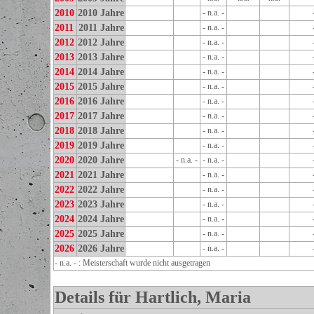
2010
2010 Jahre
- n.a. -
2011
2011 Jahre
- n.a. -
2012
2012 Jahre
- n.a. -
2013
2013 Jahre
- n.a. -
2014
2014 Jahre
- n.a. -
2015
2015 Jahre
- n.a. -
2016
2016 Jahre
- n.a. -
2017
2017 Jahre
- n.a. -
2018
2018 Jahre
- n.a. -
2019
2019 Jahre
- n.a. -
2020
2020 Jahre
- n.a. -
- n.a. -
2021
2021 Jahre
- n.a. -
2022
2022 Jahre
- n.a. -
2023
2023 Jahre
- n.a. -
2024
2024 Jahre
- n.a. -
2025
2025 Jahre
- n.a. -
2026
2026 Jahre
- n.a. -
- n.a. - : Meisterschaft wurde nicht ausgetragen
Details für Hartlich, Maria