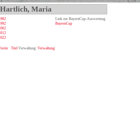
 Hartlich, Maria
1982
Link zur BayernCup-Auswertung
1992
BayernCup
2002
2012
2022
erein
·
Titel
Verwaltung:
Verwaltung