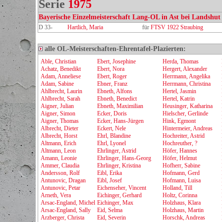
Serie
1975
Bayerische Einzelmeisterschaft Lang-OL in Ast bei Landshut
D 33-
Hartlich, Maria
für
FTSV 1922 Straubing
alle OL-Meisterschaften-Ehrentafel-Plazierten:
Able, Christian
Ebert, Josephine
Herda, Thomas
Achatz, Benedikt
Ebert, Nora
Hergert, Alexander
Adam, Anneliese
Ebert, Roger
Herrmann, Angelika
Adam, Sabine
Ebner, Franz
Herrmann, Christina
Ahlbrecht, Laurin
Ebneth, Alfons
Hertel, Jasmin
Ahlbrecht, Sarah
Ebneth, Benedict
Hertel, Katrin
Aigner, Julian
Ebneth, Maximilian
Heusinger, Katharina
Aigner, Simon
Ecker, Doris
Hielscher, Gerlinde
Aigner, Thomas
Ecker, Hans-Jürgen
Hink, Egmont
Albrecht, Dieter
Eckert, Nele
Hintermeier, Andreas
Albrecht, Horst
Ehrl, Blandine
Hochreiter, Astrid
Altmann, Erich
Ehrl, Lyonel
Hochreuther, ?
Altmann, Leon
Ehrlinger, Astrid
Höfer, Hannes
Amann, Leonie
Ehrlinger, Hans-Georg
Höfer, Helmut
Ammer, Claudia
Ehrlinger, Kristina
Hofherr, Sabine
Andersson, Rolf
Eibl, Erika
Hofmann, Gerd
Antunovic, Dragan
Eibl, Josef
Hofmann, Luisa
Antunovic, Petar
Eichenseher, Vincent
Holland, Till
Arneth, Vera
Eichinger, Gerhard
Holtz, Corinna
Arsac-England, Michel
Eichinger, Max
Holzhaus, Klara
Arsac-England, Sally
Eid, Selma
Holzhaus, Martin
Arzberger, Christa
Eid, Severin
Horschk, Andreas