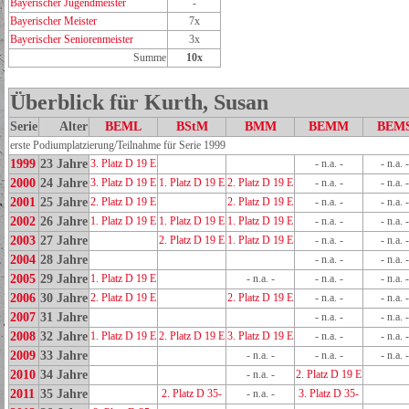
Bayerischer Jugendmeister
-
Bayerischer Meister
7x
Bayerischer Seniorenmeister
3x
Summe
10x
Überblick für Kurth, Susan
Serie
Alter
BEML
BStM
BMM
BEMM
BEM
erste Podiumplatzierung/Teilnahme für Serie 1999
1999
23 Jahre
3. Platz D 19 E
- n.a. -
- n.a. -
2000
24 Jahre
3. Platz D 19 E
1. Platz D 19 E
2. Platz D 19 E
- n.a. -
- n.a. -
2001
25 Jahre
2. Platz D 19 E
2. Platz D 19 E
- n.a. -
- n.a. -
2002
26 Jahre
1. Platz D 19 E
1. Platz D 19 E
1. Platz D 19 E
- n.a. -
- n.a. -
2003
27 Jahre
2. Platz D 19 E
1. Platz D 19 E
- n.a. -
- n.a. -
2004
28 Jahre
- n.a. -
- n.a. -
2005
29 Jahre
1. Platz D 19 E
- n.a. -
- n.a. -
- n.a. -
2006
30 Jahre
2. Platz D 19 E
2. Platz D 19 E
- n.a. -
- n.a. -
2007
31 Jahre
- n.a. -
- n.a. -
2008
32 Jahre
1. Platz D 19 E
2. Platz D 19 E
3. Platz D 19 E
- n.a. -
- n.a. -
2009
33 Jahre
- n.a. -
- n.a. -
- n.a. -
2010
34 Jahre
- n.a. -
2. Platz D 19 E
2011
35 Jahre
2. Platz D 35-
- n.a. -
3. Platz D 35-