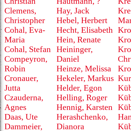
Christian
Hautmann, ?
Kre
Clemens,
Hay, Jack
Kre
Christopher
Hebel, Herbert
Mar
Cohal, Eva-
Hecht, Elisabeth
Kro
Maria
Hein, Renate
Kro
Cohal, Stefan
Heininger,
Kro
Compeyron,
Daniel
Chr
Robin
Heinze, Melissa
Kro
Cronauer,
Hekeler, Markus
Kur
Jutta
Helder, Egon
Küb
Czauderna,
Helling, Roger
Küb
Agnes
Hennig, Karsten
Küb
Daas, Ute
Herashchenko,
Han
Dammeier,
Dianora
Küb