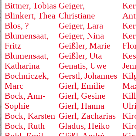
Bittner, Tobias
Geiger,
Ker
Blinkert, Thea
Christiane
Ant
Blos, ?
Geiger, Lara
Ker
Blumensaat,
Geiger, Nina
Ker
Fritz
Geißler, Marie
Flo
Blumensaat,
Geißler, Uta
Kest
Katharina
Genatis, Uwe
Jen
Bochniczek,
Gerstl, Johannes
Kil
Marc
Gierl, Emilie
Max
Bock, Ann-
Gierl, Gesine
Kill
Sophie
Gierl, Hanna
Ulr
Bock, Karsten
Gierl, Zacharias
Kir
Bock, Ruth
Gladus, Heiko
Kirc
Bohl, Emil
Gläßl, André
Kir