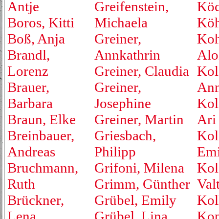
Antje
Greifenstein,
Köc
Boros, Kitti
Michaela
Köh
Boß, Anja
Greiner,
Koh
Brandl,
Annkathrin
Alo
Lorenz
Greiner, Claudia
Kol
Brauer,
Greiner,
An
Barbara
Josephine
Kol
Braun, Elke
Greiner, Martin
Ari
Breinbauer,
Griesbach,
Kol
Andreas
Philipp
Emi
Bruchmann,
Grifoni, Milena
Kol
Ruth
Grimm, Günther
Valt
Brückner,
Grübel, Emily
Kol
Lena
Grübel, Lina
Kop