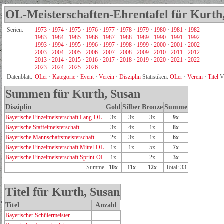
OL-Meisterschaften-Ehrentafel für Kurth
Serien:
1973
·
1974
·
1975
·
1976
·
1977
·
1978
·
1979
·
1980
·
1981
·
1982
1983
·
1984
·
1985
·
1986
·
1987
·
1988
·
1989
·
1990
·
1991
·
1992
1993
·
1994
·
1995
·
1996
·
1997
·
1998
·
1999
·
2000
·
2001
·
2002
2003
·
2004
·
2005
·
2006
·
2007
·
2008
·
2009
·
2010
·
2011
·
2012
2013
·
2014
·
2015
·
2016
·
2017
·
2018
·
2019
·
2020
·
2021
·
2022
2023
·
2024
·
2025
·
2026
Datenblatt:
OLer
·
Kategorie
·
Event
·
Verein
·
Disziplin
Statistiken:
OLer
·
Verein
·
Titel
V
Summen für Kurth, Susan
Disziplin
Gold
Silber
Bronze
Summe
Bayerische Einzelmeisterschaft Lang-OL
3x
3x
3x
9x
Bayerische Staffelmeisterschaft
3x
4x
1x
8x
Bayerische Mannschaftsmeisterschaft
2x
3x
1x
6x
Bayerische Einzelmeisterschaft Mittel-OL
1x
1x
5x
7x
Bayerische Einzelmeisterschaft Sprint-OL
1x
-
2x
3x
Summe
10x
11x
12x
Total: 33
Titel für Kurth, Susan
Titel
Anzahl
Bayerischer Schülermeister
-