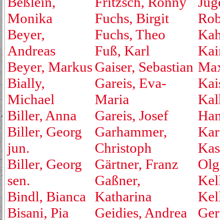
Beßlein,
Fritzsch, Ronny
Jug
Monika
Fuchs, Birgit
Rob
Beyer,
Fuchs, Theo
Kah
Andreas
Fuß, Karl
Kai
Beyer, Markus
Gaiser, Sebastian
Max
Bially,
Gareis, Eva-
Kai
Michael
Maria
Kal
Biller, Anna
Gareis, Josef
Ha
Biller, Georg
Garhammer,
Kar
jun.
Christoph
Kas
Biller, Georg
Gärtner, Franz
Olg
sen.
Gaßner,
Kell
Bindl, Bianca
Katharina
Kel
Bisani, Pia
Geidies, Andrea
Ger