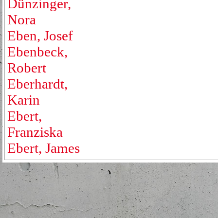
Dünzinger,
Nora
Eben, Josef
Ebenbeck,
Robert
Eberhardt,
Karin
Ebert,
Franziska
Ebert, James