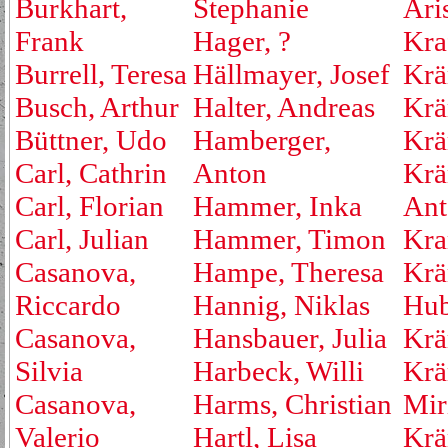
Burkhart,
Stephanie
Ari
Frank
Hager, ?
Kraf
Burrell, Teresa
Hällmayer, Josef
Krä
Busch, Arthur
Halter, Andreas
Krä
Büttner, Udo
Hamberger,
Krä
Carl, Cathrin
Anton
Krä
Carl, Florian
Hammer, Inka
Ant
Carl, Julian
Hammer, Timon
Kra
Casanova,
Hampe, Theresa
Krä
Riccardo
Hannig, Niklas
Hub
Casanova,
Hansbauer, Julia
Krä
Silvia
Harbeck, Willi
Krä
Casanova,
Harms, Christian
Mir
Valerio
Hartl, Lisa
Krä