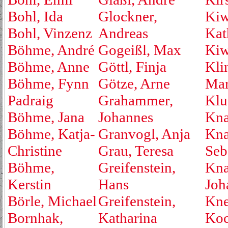
Bohl, Ida
Glockner,
Kiw
Bohl, Vinzenz
Andreas
Kat
Böhme, André
Gogeißl, Max
Kiw
Böhme, Anne
Göttl, Finja
Kli
Böhme, Fynn
Götze, Arne
Mar
Padraig
Grahammer,
Klu
Böhme, Jana
Johannes
Kna
Böhme, Katja-
Granvogl, Anja
Kna
Christine
Grau, Teresa
Seb
Böhme,
Greifenstein,
Kna
Kerstin
Hans
Joh
Börle, Michael
Greifenstein,
Kne
Bornhak,
Katharina
Koc