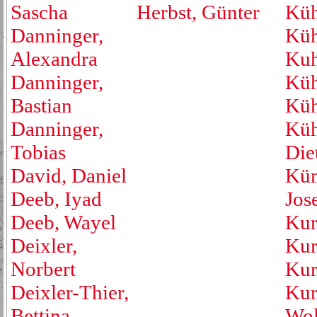
Sascha
Herbst, Günter
Küh
Danninger,
Küh
Alexandra
Kuh
Danninger,
Küh
Bastian
Küh
Danninger,
Küh
Tobias
Die
David, Daniel
Küm
Deeb, Iyad
Jos
Deeb, Wayel
Kur
Deixler,
Kur
Norbert
Kur
Deixler-Thier,
Kur
Bettina
Wol