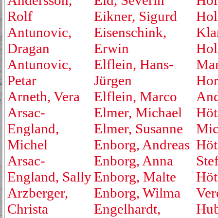
Andersson,
Eid, Severin
Hol
Rolf
Eikner, Sigurd
Hol
Antunovic,
Eisenschink,
Kla
Dragan
Erwin
Hol
Antunovic,
Elflein, Hans-
Mar
Petar
Jürgen
Hor
Arneth, Vera
Elflein, Marco
And
Arsac-
Elmer, Michael
Höt
England,
Elmer, Susanne
Mic
Michel
Enborg, Andreas
Höt
Arsac-
Enborg, Anna
Ste
England, Sally
Enborg, Malte
Höt
Arzberger,
Enborg, Wilma
Ver
Christa
Engelhardt,
Hub