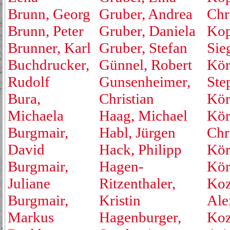
Brunn, Georg
Gruber, Andrea
Chr
Brunn, Peter
Gruber, Daniela
Kop
Brunner, Karl
Gruber, Stefan
Sie
Buchdrucker,
Günnel, Robert
Kör
Rudolf
Gunsenheimer,
Ste
Bura,
Christian
Kör
Michaela
Haag, Michael
Kör
Burgmair,
Habl, Jürgen
Chr
David
Hack, Philipp
Kör
Burgmair,
Hagen-
Kör
Juliane
Ritzenthaler,
Koz
Burgmair,
Kristin
Ale
Markus
Hagenburger,
Koz