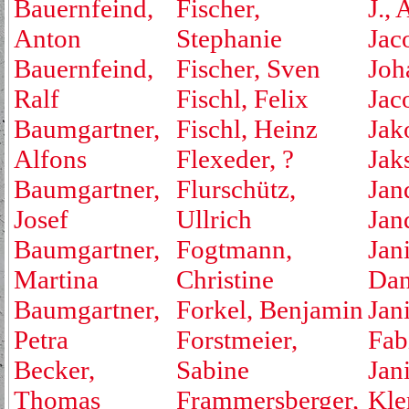
Bauernfeind,
Fischer,
J., 
Anton
Stephanie
Jac
Bauernfeind,
Fischer, Sven
Joh
Ralf
Fischl, Felix
Jac
Baumgartner,
Fischl, Heinz
Jak
Alfons
Flexeder, ?
Jak
Baumgartner,
Flurschütz,
Jan
Josef
Ullrich
Jan
Baumgartner,
Fogtmann,
Jan
Martina
Christine
Dan
Baumgartner,
Forkel, Benjamin
Jan
Petra
Forstmeier,
Fab
Becker,
Sabine
Jan
Thomas
Frammersberger,
Kle