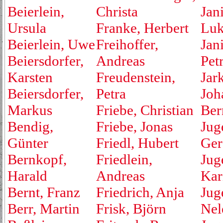
Beierlein,
Christa
Jan
Ursula
Franke, Herbert
Luk
Beierlein, Uwe
Freihoffer,
Jan
Beiersdorfer,
Andreas
Pet
Karsten
Freudenstein,
Jar
Beiersdorfer,
Petra
Joh
Markus
Friebe, Christian
Ber
Bendig,
Friebe, Jonas
Jug
Günter
Friedl, Hubert
Ger
Bernkopf,
Friedlein,
Jug
Harald
Andreas
Kar
Bernt, Franz
Friedrich, Anja
Jug
Berr, Martin
Frisk, Björn
Nel