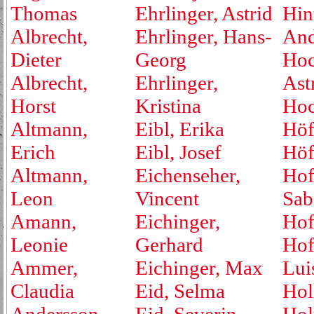
Thomas
Ehrlinger, Astrid
Hin
Albrecht,
Ehrlinger, Hans-
And
Dieter
Georg
Hoc
Albrecht,
Ehrlinger,
Ast
Horst
Kristina
Hoc
Altmann,
Eibl, Erika
Höf
Erich
Eibl, Josef
Höf
Altmann,
Eichenseher,
Hof
Leon
Vincent
Sab
Amann,
Eichinger,
Hof
Leonie
Gerhard
Hof
Ammer,
Eichinger, Max
Lui
Claudia
Eid, Selma
Hol