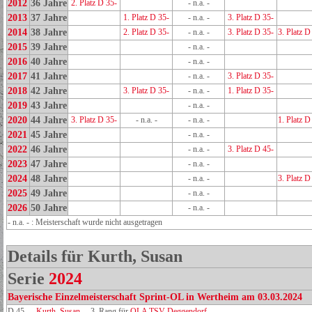
2012
36 Jahre
2. Platz D 35-
- n.a. -
2013
37 Jahre
1. Platz D 35-
- n.a. -
3. Platz D 35-
2014
38 Jahre
2. Platz D 35-
- n.a. -
3. Platz D 35-
3. Platz D
2015
39 Jahre
- n.a. -
2016
40 Jahre
- n.a. -
2017
41 Jahre
- n.a. -
3. Platz D 35-
2018
42 Jahre
3. Platz D 35-
- n.a. -
1. Platz D 35-
2019
43 Jahre
- n.a. -
2020
44 Jahre
3. Platz D 35-
- n.a. -
- n.a. -
1. Platz D
2021
45 Jahre
- n.a. -
2022
46 Jahre
- n.a. -
3. Platz D 45-
2023
47 Jahre
- n.a. -
2024
48 Jahre
- n.a. -
3. Platz D
2025
49 Jahre
- n.a. -
2026
50 Jahre
- n.a. -
- n.a. - : Meisterschaft wurde nicht ausgetragen
Details für Kurth, Susan
Serie
2024
Bayerische Einzelmeisterschaft Sprint-OL in Wertheim am 03.03.2024
D 45-
Kurth, Susan
3. Rang für
OLA TSV Deggendorf