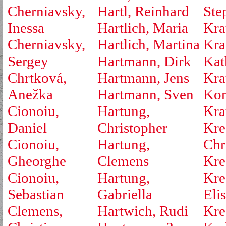
Cherniavsky,
Hartl, Reinhard
Ste
Inessa
Hartlich, Maria
Kra
Cherniavsky,
Hartlich, Martina
Kra
Sergey
Hartmann, Dirk
Kat
Chrtková,
Hartmann, Jens
Kra
Anežka
Hartmann, Sven
Kon
Cionoiu,
Hartung,
Kra
Daniel
Christopher
Kre
Cionoiu,
Hartung,
Chr
Gheorghe
Clemens
Kre
Cionoiu,
Hartung,
Kre
Sebastian
Gabriella
Eli
Clemens,
Hartwich, Rudi
Kre