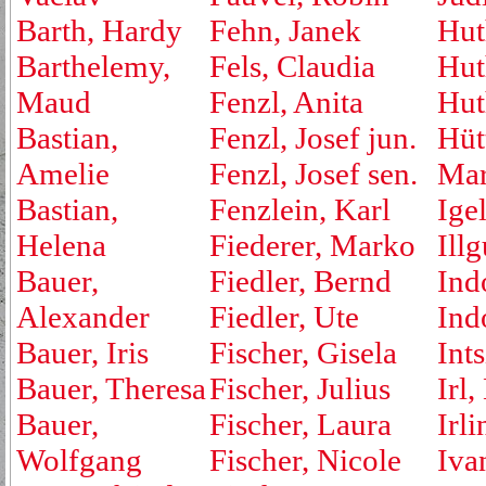
Barth, Hardy
Fehn, Janek
Hut
Barthelemy,
Fels, Claudia
Hut
Maud
Fenzl, Anita
Hut
Bastian,
Fenzl, Josef jun.
Hüt
Amelie
Fenzl, Josef sen.
Mar
Bastian,
Fenzlein, Karl
Ige
Helena
Fiederer, Marko
Ill
Bauer,
Fiedler, Bernd
Ind
Alexander
Fiedler, Ute
Ind
Bauer, Iris
Fischer, Gisela
Ints
Bauer, Theresa
Fischer, Julius
Irl,
Bauer,
Fischer, Laura
Irli
Wolfgang
Fischer, Nicole
Iva