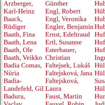
Arzberger,
Günther
Hub
Karl-Heinz
Engl, Robert
Hüb
Baack,
Engl, Veronika
Hub
Rüdiger
Engler, Benjamin
Hub
Baath, Fina
Ernst, Edeltraud
Huf
Baath, Lena
Ertl, Susanne
Huf
Baath, Ole
Esterbauer,
Huf
Baath, Veikko
Christian
Ing
Badia Comas,
Faltejsek, Lukáš
Hül
Núria
Faltejsková, Jana
Hül
Badia-
Faltejsková,
Sus
Landefeld, Gil
Laura
Hül
Badura,
Faust, Martin
Hu
Vaclav
Fauvel, Robin
Jud