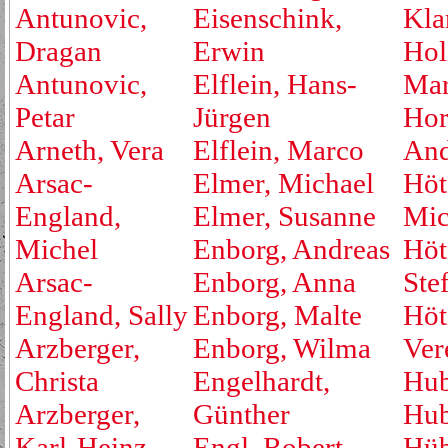
Antunovic,
Eisenschink,
Kla
Dragan
Erwin
Hol
Antunovic,
Elflein, Hans-
Mar
Petar
Jürgen
Hor
Arneth, Vera
Elflein, Marco
And
Arsac-
Elmer, Michael
Höt
England,
Elmer, Susanne
Mic
Michel
Enborg, Andreas
Höt
Arsac-
Enborg, Anna
Ste
England, Sally
Enborg, Malte
Höt
Arzberger,
Enborg, Wilma
Ver
Christa
Engelhardt,
Hub
Arzberger,
Günther
Hub
Karl-Heinz
Engl, Robert
Hüb