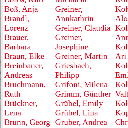
Boß, Anja
Greiner,
Koh
Brandl,
Annkathrin
Alo
Lorenz
Greiner, Claudia
Kol
Brauer,
Greiner,
An
Barbara
Josephine
Kol
Braun, Elke
Greiner, Martin
Ari
Breinbauer,
Griesbach,
Kol
Andreas
Philipp
Emi
Bruchmann,
Grifoni, Milena
Kol
Ruth
Grimm, Günther
Valt
Brückner,
Grübel, Emily
Kol
Lena
Grübel, Lina
Kop
Brunn, Georg
Gruber, Andrea
Chr