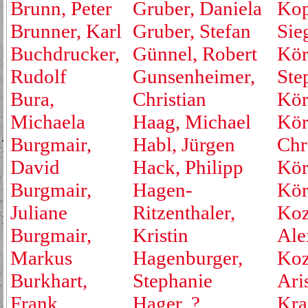
Brunn, Peter
Gruber, Daniela
Kop
Brunner, Karl
Gruber, Stefan
Sie
Buchdrucker,
Günnel, Robert
Kör
Rudolf
Gunsenheimer,
Ste
Bura,
Christian
Kör
Michaela
Haag, Michael
Kör
Burgmair,
Habl, Jürgen
Chr
David
Hack, Philipp
Kör
Burgmair,
Hagen-
Kör
Juliane
Ritzenthaler,
Koz
Burgmair,
Kristin
Ale
Markus
Hagenburger,
Koz
Burkhart,
Stephanie
Ari
Frank
Hager, ?
Kraf