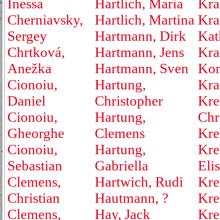
Inessa
Hartlich, Maria
Kra
Cherniavsky,
Hartlich, Martina
Kra
Sergey
Hartmann, Dirk
Kat
Chrtková,
Hartmann, Jens
Kra
Anežka
Hartmann, Sven
Kon
Cionoiu,
Hartung,
Kra
Daniel
Christopher
Kre
Cionoiu,
Hartung,
Chr
Gheorghe
Clemens
Kre
Cionoiu,
Hartung,
Kre
Sebastian
Gabriella
Eli
Clemens,
Hartwich, Rudi
Kre
Christian
Hautmann, ?
Kre
Clemens,
Hay, Jack
Kre