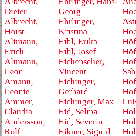
Albrecht,
Ehrlinger, Hans-
And
Dieter
Georg
Hoc
Albrecht,
Ehrlinger,
Ast
Horst
Kristina
Hoc
Altmann,
Eibl, Erika
Höf
Erich
Eibl, Josef
Höf
Altmann,
Eichenseher,
Hof
Leon
Vincent
Sab
Amann,
Eichinger,
Hof
Leonie
Gerhard
Hof
Ammer,
Eichinger, Max
Lui
Claudia
Eid, Selma
Hol
Andersson,
Eid, Severin
Hol
Rolf
Eikner, Sigurd
Hol