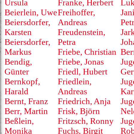
Ursula
Franke, Herbert
Luk
Beierlein, Uwe
Freihoffer,
Jan
Beiersdorfer,
Andreas
Pet
Karsten
Freudenstein,
Jar
Beiersdorfer,
Petra
Joh
Markus
Friebe, Christian
Ber
Bendig,
Friebe, Jonas
Jug
Günter
Friedl, Hubert
Ger
Bernkopf,
Friedlein,
Jug
Harald
Andreas
Kar
Bernt, Franz
Friedrich, Anja
Jug
Berr, Martin
Frisk, Björn
Nel
Beßlein,
Fritzsch, Ronny
Jug
Monika
Fuchs, Birgit
Rob