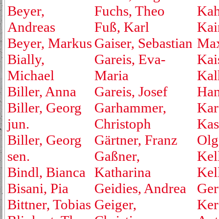
Beyer,
Fuchs, Theo
Kah
Andreas
Fuß, Karl
Kai
Beyer, Markus
Gaiser, Sebastian
Max
Bially,
Gareis, Eva-
Kai
Michael
Maria
Kal
Biller, Anna
Gareis, Josef
Ha
Biller, Georg
Garhammer,
Kar
jun.
Christoph
Kas
Biller, Georg
Gärtner, Franz
Olg
sen.
Gaßner,
Kell
Bindl, Bianca
Katharina
Kel
Bisani, Pia
Geidies, Andrea
Ger
Bittner, Tobias
Geiger,
Ker