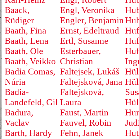
Baack,
Engl, Veronika
Hub
Rüdiger
Engler, Benjamin
Hub
Baath, Fina
Ernst, Edeltraud
Huf
Baath, Lena
Ertl, Susanne
Huf
Baath, Ole
Esterbauer,
Huf
Baath, Veikko
Christian
Ing
Badia Comas,
Faltejsek, Lukáš
Hül
Núria
Faltejsková, Jana
Hül
Badia-
Faltejsková,
Sus
Landefeld, Gil
Laura
Hül
Badura,
Faust, Martin
Hu
Vaclav
Fauvel, Robin
Jud
Barth, Hardy
Fehn, Janek
Hut