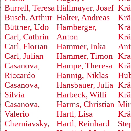
Burrell, Teresa
Hällmayer, Josef
Krä
Busch, Arthur
Halter, Andreas
Krä
Büttner, Udo
Hamberger,
Krä
Carl, Cathrin
Anton
Krä
Carl, Florian
Hammer, Inka
Ant
Carl, Julian
Hammer, Timon
Kra
Casanova,
Hampe, Theresa
Krä
Riccardo
Hannig, Niklas
Hub
Casanova,
Hansbauer, Julia
Krä
Silvia
Harbeck, Willi
Krä
Casanova,
Harms, Christian
Mir
Valerio
Hartl, Lisa
Krä
Cherniavsky,
Hartl, Reinhard
Ste