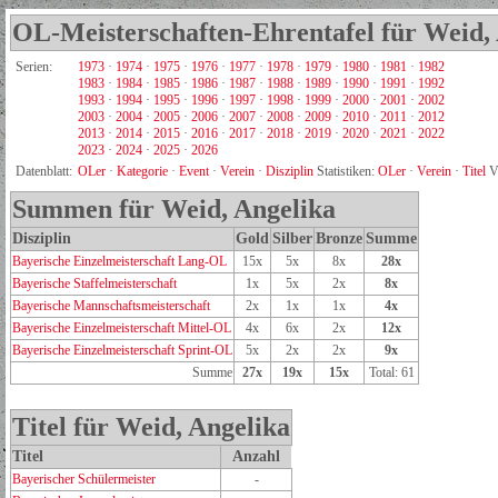
OL-Meisterschaften-Ehrentafel für Weid,
Serien:
1973
·
1974
·
1975
·
1976
·
1977
·
1978
·
1979
·
1980
·
1981
·
1982
1983
·
1984
·
1985
·
1986
·
1987
·
1988
·
1989
·
1990
·
1991
·
1992
1993
·
1994
·
1995
·
1996
·
1997
·
1998
·
1999
·
2000
·
2001
·
2002
2003
·
2004
·
2005
·
2006
·
2007
·
2008
·
2009
·
2010
·
2011
·
2012
2013
·
2014
·
2015
·
2016
·
2017
·
2018
·
2019
·
2020
·
2021
·
2022
2023
·
2024
·
2025
·
2026
Datenblatt:
OLer
·
Kategorie
·
Event
·
Verein
·
Disziplin
Statistiken:
OLer
·
Verein
·
Titel
V
Summen für Weid, Angelika
Disziplin
Gold
Silber
Bronze
Summe
Bayerische Einzelmeisterschaft Lang-OL
15x
5x
8x
28x
Bayerische Staffelmeisterschaft
1x
5x
2x
8x
Bayerische Mannschaftsmeisterschaft
2x
1x
1x
4x
Bayerische Einzelmeisterschaft Mittel-OL
4x
6x
2x
12x
Bayerische Einzelmeisterschaft Sprint-OL
5x
2x
2x
9x
Summe
27x
19x
15x
Total: 61
Titel für Weid, Angelika
Titel
Anzahl
Bayerischer Schülermeister
-