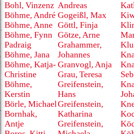
Bohl, Vinzenz
Andreas
Kat
Böhme, André
Gogeißl, Max
Kiw
Böhme, Anne
Göttl, Finja
Kli
Böhme, Fynn
Götze, Arne
Mar
Padraig
Grahammer,
Klu
Böhme, Jana
Johannes
Kna
Böhme, Katja-
Granvogl, Anja
Kna
Christine
Grau, Teresa
Seb
Böhme,
Greifenstein,
Kna
Kerstin
Hans
Joh
Börle, Michael
Greifenstein,
Kne
Bornhak,
Katharina
Koc
Antje
Greifenstein,
Köc
Boros, Kitti
Michaela
Köh