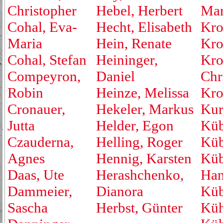
Christopher
Hebel, Herbert
Mar
Cohal, Eva-
Hecht, Elisabeth
Kro
Maria
Hein, Renate
Kro
Cohal, Stefan
Heininger,
Kro
Compeyron,
Daniel
Chr
Robin
Heinze, Melissa
Kro
Cronauer,
Hekeler, Markus
Kur
Jutta
Helder, Egon
Küb
Czauderna,
Helling, Roger
Küb
Agnes
Hennig, Karsten
Küb
Daas, Ute
Herashchenko,
Han
Dammeier,
Dianora
Küb
Sascha
Herbst, Günter
Küh