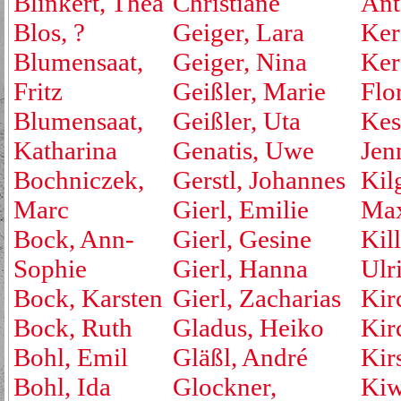
Blinkert, Thea
Christiane
Ant
Blos, ?
Geiger, Lara
Ker
Blumensaat,
Geiger, Nina
Ker
Fritz
Geißler, Marie
Flo
Blumensaat,
Geißler, Uta
Kest
Katharina
Genatis, Uwe
Jen
Bochniczek,
Gerstl, Johannes
Kil
Marc
Gierl, Emilie
Max
Bock, Ann-
Gierl, Gesine
Kill
Sophie
Gierl, Hanna
Ulr
Bock, Karsten
Gierl, Zacharias
Kir
Bock, Ruth
Gladus, Heiko
Kirc
Bohl, Emil
Gläßl, André
Kir
Bohl, Ida
Glockner,
Kiw