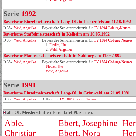
Serie
1992
Bayerische Einzelmeisterschaft Lang-OL in Lichtenfels am 11.10.1992
D 35-
Weid, Angelika
Bayerische Seniorenmeisterin
für
TV 1894 Coburg-Neuses
Bayerische Staffelmeisterschaft in Kelheim am 10.05.1992
D 35-
Weid, Angelika
Bayerische Seniorenmeisterin
für
TV 1894 Coburg‑Neuses
1.
Fiedler, Ute
2.
Weid, Angelika
Bayerische Mannschaftsmeisterschaft in Nabburg am 11.04.1992
D 35-
Weid, Angelika
Bayerische Seniorenmeisterin
für
TV 1894 Coburg‑Neuses
Fiedler, Ute
Weid, Angelika
Serie
1991
Bayerische Einzelmeisterschaft Lang-OL in Grünwald am 21.09.1991
D 35-
Weid, Angelika
3. Rang für
TV 1894 Coburg-Neuses
alle OL-Meisterschaften-Ehrentafel-Plazierten:
Able,
Ebert, Josephine
Her
Christian
Ebert, Nora
Her