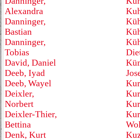
Danninger,
Küh
Alexandra
Kuh
Danninger,
Küh
Bastian
Küh
Danninger,
Küh
Tobias
Die
David, Daniel
Küm
Deeb, Iyad
Jos
Deeb, Wayel
Kur
Deixler,
Kur
Norbert
Kur
Deixler-Thier,
Kur
Bettina
Wol
Denk, Kurt
Kuz