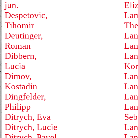
jun.
Eli
Despetovic,
Lam
Tihomir
The
Deutinger,
Lan
Roman
Lan
Dibbern,
Lan
Lucia
Kor
Dimov,
Lan
Kostadin
Lan
Dingfelder,
Lan
Philipp
Lan
Ditrych, Eva
Seb
Ditrych, Lucie
Lan
Ditrych, Pavel
Lan