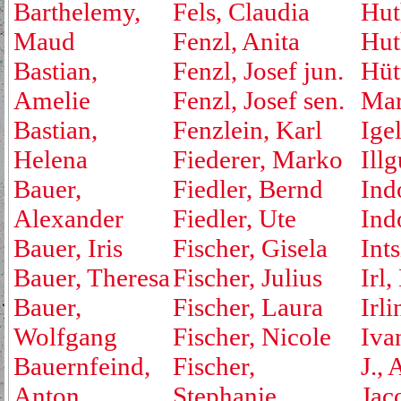
Barthelemy,
Fels, Claudia
Hut
Maud
Fenzl, Anita
Hut
Bastian,
Fenzl, Josef jun.
Hüt
Amelie
Fenzl, Josef sen.
Mar
Bastian,
Fenzlein, Karl
Ige
Helena
Fiederer, Marko
Ill
Bauer,
Fiedler, Bernd
Ind
Alexander
Fiedler, Ute
Ind
Bauer, Iris
Fischer, Gisela
Ints
Bauer, Theresa
Fischer, Julius
Irl,
Bauer,
Fischer, Laura
Irli
Wolfgang
Fischer, Nicole
Iva
Bauernfeind,
Fischer,
J., 
Anton
Stephanie
Jac