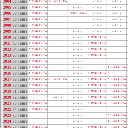
2004
56 Jahre
2. Platz D 55-
3. Platz D 35-
- n.a. -
- n.a. -
2005
57 Jahre
1. Platz D 55-
- n.a. -
- n.a. -
- n.a. -
2006
58 Jahre
1. Platz D 55-
3. Platz D 45-
- n.a. -
- n.a. -
2007
59 Jahre
1. Platz D 55-
- n.a. -
- n.a. -
2008
60 Jahre
1. Platz D 55-
- n.a. -
- n.a. -
2009
61 Jahre
1. Platz D 55-
- n.a. -
- n.a. -
- n.a. -
2010
62 Jahre
2. Platz D 55-
- n.a. -
1. Platz D 55-
2011
63 Jahre
3. Platz D 55-
- n.a. -
2. Platz D 55-
2012
64 Jahre
2. Platz D 55-
- n.a. -
2. Platz D 55-
2013
65 Jahre
1. Platz D 65-
- n.a. -
2. Platz D 55-
2014
66 Jahre
3. Platz D 55-
- n.a. -
2015
67 Jahre
3. Platz D 55-
- n.a. -
3. Platz D 55-
2016
68 Jahre
3. Platz D 55-
- n.a. -
3. Platz D 55-
2017
69 Jahre
3. Platz D 65-
2. Platz D 55-
- n.a. -
2. Platz D 65-
2. Platz D 65-
2018
70 Jahre
2. Platz D 65-
- n.a. -
1. Platz D 65-
1. Platz D 65-
2019
71 Jahre
1. Platz D 65-
- n.a. -
2. Platz D 65-
1. Platz D 65-
2020
72 Jahre
- n.a. -
- n.a. -
3. Platz D 65-
1. Platz D 65-
2021
73 Jahre
2. Platz D 65-
- n.a. -
2. Platz D 65-
1. Platz D 65-
2022
74 Jahre
1. Platz D 65-
- n.a. -
2023
75 Jahre
- n.a. -
2. Platz D 65-
2024
76 Jahre
- n.a. -
3. Platz D 65-
2025
77 Jahre
1. Platz D 75-
- n.a. -
1. Platz D 75-
1. Platz D 75-