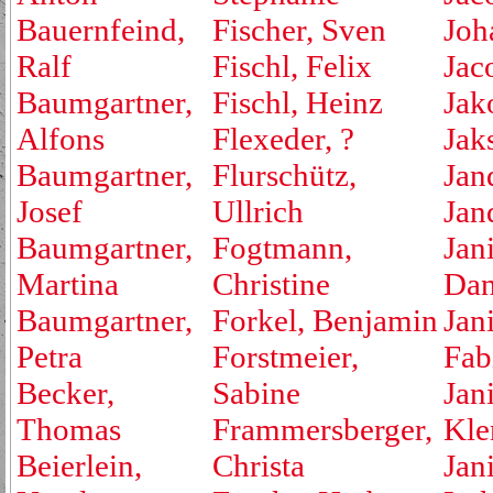
Bauernfeind,
Fischer, Sven
Joh
Ralf
Fischl, Felix
Jac
Baumgartner,
Fischl, Heinz
Jak
Alfons
Flexeder, ?
Jak
Baumgartner,
Flurschütz,
Jan
Josef
Ullrich
Jan
Baumgartner,
Fogtmann,
Jan
Martina
Christine
Dan
Baumgartner,
Forkel, Benjamin
Jan
Petra
Forstmeier,
Fab
Becker,
Sabine
Jan
Thomas
Frammersberger,
Kle
Beierlein,
Christa
Jan