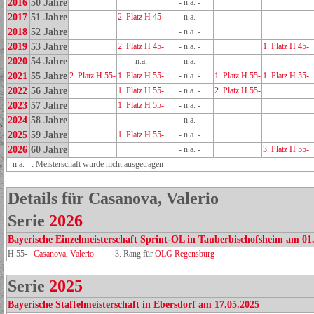
2016
50 Jahre
- n.a. -
2017
51 Jahre
2. Platz H 45-
- n.a. -
2018
52 Jahre
- n.a. -
2019
53 Jahre
2. Platz H 45-
- n.a. -
1. Platz H 45-
2020
54 Jahre
- n.a. -
- n.a. -
2021
55 Jahre
2. Platz H 55-
1. Platz H 55-
- n.a. -
1. Platz H 55-
1. Platz H 55-
2022
56 Jahre
1. Platz H 55-
- n.a. -
2. Platz H 55-
2023
57 Jahre
1. Platz H 55-
- n.a. -
2024
58 Jahre
- n.a. -
2025
59 Jahre
1. Platz H 55-
- n.a. -
2026
60 Jahre
- n.a. -
3. Platz H 55-
- n.a. - : Meisterschaft wurde nicht ausgetragen
Details für Casanova, Valerio
Serie
2026
Bayerische Einzelmeisterschaft Sprint-OL in Tauberbischofsheim am 01
H 55-
Casanova, Valerio
3. Rang für
OLG Regensburg
Serie
2025
Bayerische Staffelmeisterschaft in Ebersdorf am 17.05.2025