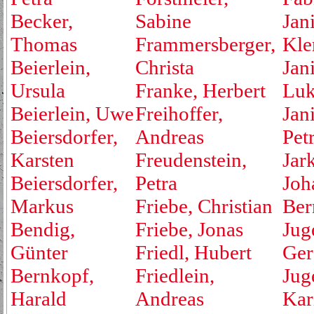
Becker,
Sabine
Jan
Thomas
Frammersberger,
Kle
Beierlein,
Christa
Jan
Ursula
Franke, Herbert
Luk
Beierlein, Uwe
Freihoffer,
Jan
Beiersdorfer,
Andreas
Pet
Karsten
Freudenstein,
Jar
Beiersdorfer,
Petra
Joh
Markus
Friebe, Christian
Ber
Bendig,
Friebe, Jonas
Jug
Günter
Friedl, Hubert
Ger
Bernkopf,
Friedlein,
Jug
Harald
Andreas
Kar