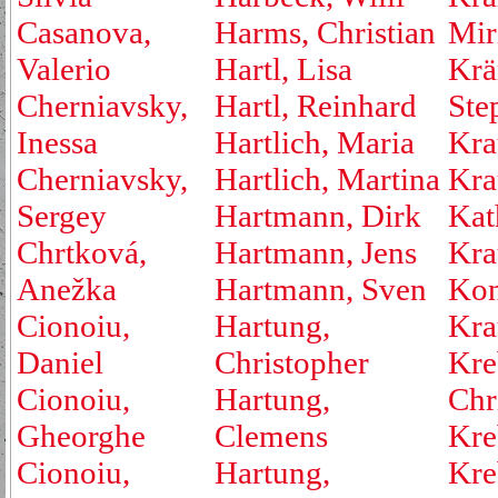
Casanova,
Harms, Christian
Mir
Valerio
Hartl, Lisa
Krä
Cherniavsky,
Hartl, Reinhard
Ste
Inessa
Hartlich, Maria
Kra
Cherniavsky,
Hartlich, Martina
Kra
Sergey
Hartmann, Dirk
Kat
Chrtková,
Hartmann, Jens
Kra
Anežka
Hartmann, Sven
Kon
Cionoiu,
Hartung,
Kra
Daniel
Christopher
Kre
Cionoiu,
Hartung,
Chr
Gheorghe
Clemens
Kre
Cionoiu,
Hartung,
Kre