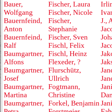
Bauer,
Fischer, Laura
Irli
Wolfgang
Fischer, Nicole
Iva
Bauernfeind,
Fischer,
J., 
Anton
Stephanie
Jac
Bauernfeind,
Fischer, Sven
Joh
Ralf
Fischl, Felix
Jac
Baumgartner,
Fischl, Heinz
Jak
Alfons
Flexeder, ?
Jak
Baumgartner,
Flurschütz,
Jan
Josef
Ullrich
Jan
Baumgartner,
Fogtmann,
Jan
Martina
Christine
Dan
Baumgartner,
Forkel, Benjamin
Jan
Petra
Forstmeier,
Fab