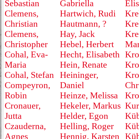
Sebastian
Gabriella
Eli
Clemens,
Hartwich, Rudi
Kre
Christian
Hautmann, ?
Kre
Clemens,
Hay, Jack
Kre
Christopher
Hebel, Herbert
Mar
Cohal, Eva-
Hecht, Elisabeth
Kro
Maria
Hein, Renate
Kro
Cohal, Stefan
Heininger,
Kro
Compeyron,
Daniel
Chr
Robin
Heinze, Melissa
Kro
Cronauer,
Hekeler, Markus
Kur
Jutta
Helder, Egon
Küb
Czauderna,
Helling, Roger
Küb
Agnes
Hennig, Karsten
Küb