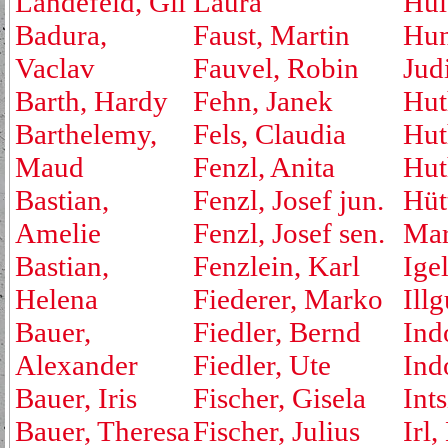
Landefeld, Gil
Laura
Hül
Badura,
Faust, Martin
Hu
Vaclav
Fauvel, Robin
Jud
Barth, Hardy
Fehn, Janek
Hut
Barthelemy,
Fels, Claudia
Hut
Maud
Fenzl, Anita
Hut
Bastian,
Fenzl, Josef jun.
Hüt
Amelie
Fenzl, Josef sen.
Mar
Bastian,
Fenzlein, Karl
Ige
Helena
Fiederer, Marko
Ill
Bauer,
Fiedler, Bernd
Ind
Alexander
Fiedler, Ute
Ind
Bauer, Iris
Fischer, Gisela
Ints
Bauer, Theresa
Fischer, Julius
Irl,