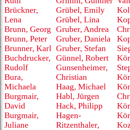
Ruth
Grimm, Günther
Valt
Brückner,
Grübel, Emily
Kol
Lena
Grübel, Lina
Kop
Brunn, Georg
Gruber, Andrea
Chr
Brunn, Peter
Gruber, Daniela
Kop
Brunner, Karl
Gruber, Stefan
Sie
Buchdrucker,
Günnel, Robert
Kör
Rudolf
Gunsenheimer,
Ste
Bura,
Christian
Kör
Michaela
Haag, Michael
Kör
Burgmair,
Habl, Jürgen
Chr
David
Hack, Philipp
Kör
Burgmair,
Hagen-
Kör
Juliane
Ritzenthaler,
Koz