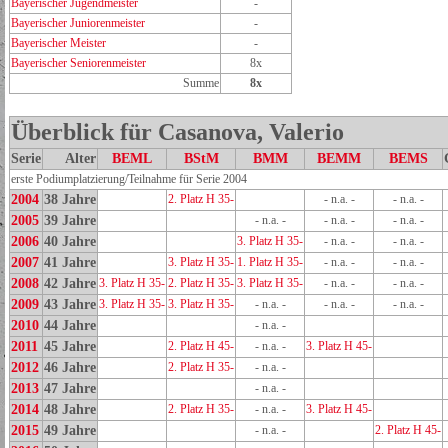
Bayerischer Jugendmeister
-
Bayerischer Juniorenmeister
-
Bayerischer Meister
-
Bayerischer Seniorenmeister
8x
Summe
8x
Überblick für Casanova, Valerio
Serie
Alter
BEML
BStM
BMM
BEMM
BEMS
erste Podiumplatzierung/Teilnahme für Serie 2004
2004
38 Jahre
2. Platz H 35-
- n.a. -
- n.a. -
2005
39 Jahre
- n.a. -
- n.a. -
- n.a. -
2006
40 Jahre
3. Platz H 35-
- n.a. -
- n.a. -
2007
41 Jahre
3. Platz H 35-
1. Platz H 35-
- n.a. -
- n.a. -
2008
42 Jahre
3. Platz H 35-
2. Platz H 35-
3. Platz H 35-
- n.a. -
- n.a. -
2009
43 Jahre
3. Platz H 35-
3. Platz H 35-
- n.a. -
- n.a. -
- n.a. -
2010
44 Jahre
- n.a. -
2011
45 Jahre
2. Platz H 45-
- n.a. -
3. Platz H 45-
2012
46 Jahre
2. Platz H 35-
- n.a. -
2013
47 Jahre
- n.a. -
2014
48 Jahre
2. Platz H 35-
- n.a. -
3. Platz H 45-
2015
49 Jahre
- n.a. -
2. Platz H 45-