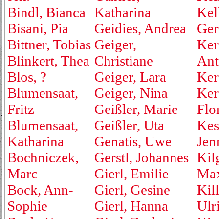
Bindl, Bianca
Katharina
Kel
Bisani, Pia
Geidies, Andrea
Ger
Bittner, Tobias
Geiger,
Ker
Blinkert, Thea
Christiane
Ant
Blos, ?
Geiger, Lara
Ker
Blumensaat,
Geiger, Nina
Ker
Fritz
Geißler, Marie
Flo
Blumensaat,
Geißler, Uta
Kest
Katharina
Genatis, Uwe
Jen
Bochniczek,
Gerstl, Johannes
Kil
Marc
Gierl, Emilie
Max
Bock, Ann-
Gierl, Gesine
Kill
Sophie
Gierl, Hanna
Ulr