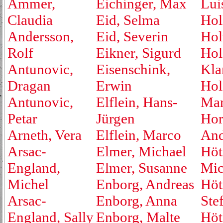
Ammer,
Eichinger, Max
Lui
Claudia
Eid, Selma
Hol
Andersson,
Eid, Severin
Hol
Rolf
Eikner, Sigurd
Hol
Antunovic,
Eisenschink,
Kla
Dragan
Erwin
Hol
Antunovic,
Elflein, Hans-
Mar
Petar
Jürgen
Hor
Arneth, Vera
Elflein, Marco
And
Arsac-
Elmer, Michael
Höt
England,
Elmer, Susanne
Mic
Michel
Enborg, Andreas
Höt
Arsac-
Enborg, Anna
Ste
England, Sally
Enborg, Malte
Höt