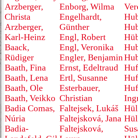
Arzberger,
Enborg, Wilma
Ver
Christa
Engelhardt,
Hub
Arzberger,
Günther
Hub
Karl-Heinz
Engl, Robert
Hüb
Baack,
Engl, Veronika
Hub
Rüdiger
Engler, Benjamin
Hub
Baath, Fina
Ernst, Edeltraud
Huf
Baath, Lena
Ertl, Susanne
Huf
Baath, Ole
Esterbauer,
Huf
Baath, Veikko
Christian
Ing
Badia Comas,
Faltejsek, Lukáš
Hül
Núria
Faltejsková, Jana
Hül
Badia-
Faltejsková,
Sus