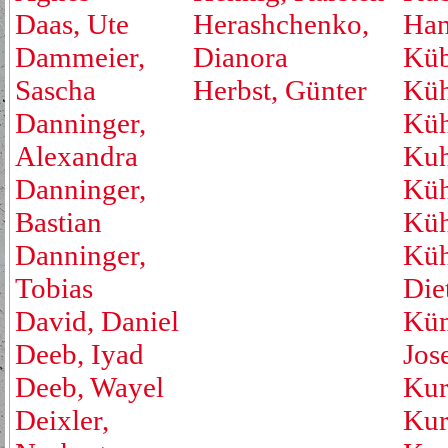
Daas, Ute
Herashchenko,
Han
Dammeier,
Dianora
Küb
Sascha
Herbst, Günter
Küh
Danninger,
Küh
Alexandra
Kuh
Danninger,
Küh
Bastian
Küh
Danninger,
Küh
Tobias
Die
David, Daniel
Küm
Deeb, Iyad
Jos
Deeb, Wayel
Kur
Deixler,
Kur