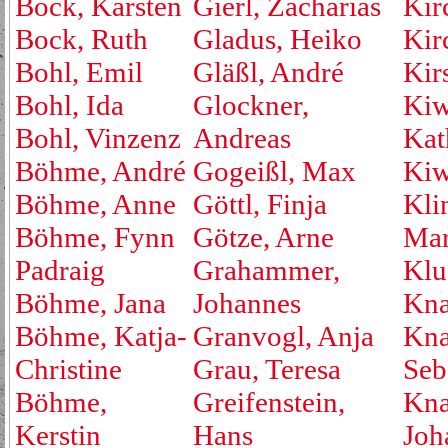
Bock, Karsten
Gierl, Zacharias
Kir
Bock, Ruth
Gladus, Heiko
Kirc
Bohl, Emil
Gläßl, André
Kir
Bohl, Ida
Glockner,
Kiw
Bohl, Vinzenz
Andreas
Kat
Böhme, André
Gogeißl, Max
Kiw
Böhme, Anne
Göttl, Finja
Kli
Böhme, Fynn
Götze, Arne
Mar
Padraig
Grahammer,
Klu
Böhme, Jana
Johannes
Kna
Böhme, Katja-
Granvogl, Anja
Kna
Christine
Grau, Teresa
Seb
Böhme,
Greifenstein,
Kna
Kerstin
Hans
Joh