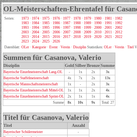
OL-Meisterschaften-Ehrentafel für Casano
Serien:
1973
·
1974
·
1975
·
1976
·
1977
·
1978
·
1979
·
1980
·
1981
·
1982
1983
·
1984
·
1985
·
1986
·
1987
·
1988
·
1989
·
1990
·
1991
·
1992
1993
·
1994
·
1995
·
1996
·
1997
·
1998
·
1999
·
2000
·
2001
·
2002
2003
·
2004
·
2005
·
2006
·
2007
·
2008
·
2009
·
2010
·
2011
·
2012
2013
·
2014
·
2015
·
2016
·
2017
·
2018
·
2019
·
2020
·
2021
·
2022
2023
·
2024
·
2025
·
2026
Datenblatt:
OLer
·
Kategorie
·
Event
·
Verein
·
Disziplin
Statistiken:
OLer
·
Verein
·
Titel
V
Summen für Casanova, Valerio
Disziplin
Gold
Silber
Bronze
Summe
Bayerische Einzelmeisterschaft Lang-OL
-
1x
2x
3x
Bayerische Staffelmeisterschaft
4x
7x
2x
13x
Bayerische Mannschaftsmeisterschaft
1x
-
2x
3x
Bayerische Einzelmeisterschaft Mittel-OL
1x
1x
2x
4x
Bayerische Einzelmeisterschaft Sprint-OL
2x
1x
1x
4x
Summe
8x
10x
9x
Total: 27
Titel für Casanova, Valerio
Titel
Anzahl
Bayerischer Schülermeister
-