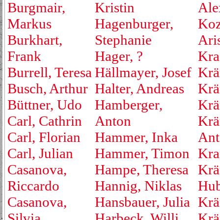
Burgmair,
Kristin
Ale
Markus
Hagenburger,
Koz
Burkhart,
Stephanie
Ari
Frank
Hager, ?
Kraf
Burrell, Teresa
Hällmayer, Josef
Krä
Busch, Arthur
Halter, Andreas
Krä
Büttner, Udo
Hamberger,
Krä
Carl, Cathrin
Anton
Krä
Carl, Florian
Hammer, Inka
Ant
Carl, Julian
Hammer, Timon
Kra
Casanova,
Hampe, Theresa
Krä
Riccardo
Hannig, Niklas
Hub
Casanova,
Hansbauer, Julia
Krä
Silvia
Harbeck, Willi
Krä