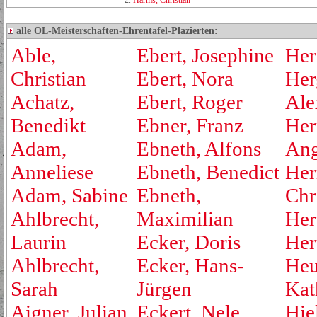
2.
Harms, Christian
alle OL-Meisterschaften-Ehrentafel-Plazierten:
Able,
Ebert, Josephine
Her
Christian
Ebert, Nora
Her
Achatz,
Ebert, Roger
Ale
Benedikt
Ebner, Franz
Her
Adam,
Ebneth, Alfons
Ang
Anneliese
Ebneth, Benedict
Her
Adam, Sabine
Ebneth,
Chr
Ahlbrecht,
Maximilian
Her
Laurin
Ecker, Doris
Her
Ahlbrecht,
Ecker, Hans-
Heu
Sarah
Jürgen
Kat
Aigner, Julian
Eckert, Nele
Hie