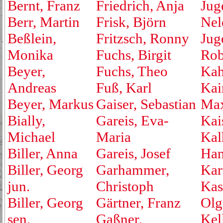
Bernt, Franz
Friedrich, Anja
Jug
Berr, Martin
Frisk, Björn
Nel
Beßlein,
Fritzsch, Ronny
Jug
Monika
Fuchs, Birgit
Rob
Beyer,
Fuchs, Theo
Kah
Andreas
Fuß, Karl
Kai
Beyer, Markus
Gaiser, Sebastian
Max
Bially,
Gareis, Eva-
Kai
Michael
Maria
Kal
Biller, Anna
Gareis, Josef
Ha
Biller, Georg
Garhammer,
Kar
jun.
Christoph
Kas
Biller, Georg
Gärtner, Franz
Olg
sen.
Gaßner,
Kell