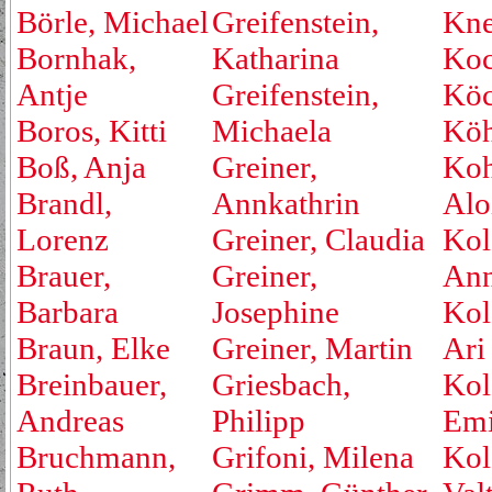
Börle, Michael
Greifenstein,
Kne
Bornhak,
Katharina
Koc
Antje
Greifenstein,
Köc
Boros, Kitti
Michaela
Köh
Boß, Anja
Greiner,
Koh
Brandl,
Annkathrin
Alo
Lorenz
Greiner, Claudia
Kol
Brauer,
Greiner,
An
Barbara
Josephine
Kol
Braun, Elke
Greiner, Martin
Ari
Breinbauer,
Griesbach,
Kol
Andreas
Philipp
Emi
Bruchmann,
Grifoni, Milena
Kol