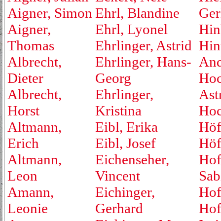
Aigner, Simon
Ehrl, Blandine
Ger
Aigner,
Ehrl, Lyonel
Hin
Thomas
Ehrlinger, Astrid
Hin
Albrecht,
Ehrlinger, Hans-
And
Dieter
Georg
Hoc
Albrecht,
Ehrlinger,
Ast
Horst
Kristina
Hoc
Altmann,
Eibl, Erika
Höf
Erich
Eibl, Josef
Höf
Altmann,
Eichenseher,
Hof
Leon
Vincent
Sab
Amann,
Eichinger,
Hof
Leonie
Gerhard
Hof