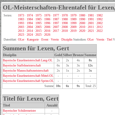
OL-Meisterschaften-Ehrentafel für Lexen
Serien:
1973
·
1974
·
1975
·
1976
·
1977
·
1978
·
1979
·
1980
·
1981
·
1982
1983
·
1984
·
1985
·
1986
·
1987
·
1988
·
1989
·
1990
·
1991
·
1992
1993
·
1994
·
1995
·
1996
·
1997
·
1998
·
1999
·
2000
·
2001
·
2002
2003
·
2004
·
2005
·
2006
·
2007
·
2008
·
2009
·
2010
·
2011
·
2012
2013
·
2014
·
2015
·
2016
·
2017
·
2018
·
2019
·
2020
·
2021
·
2022
2023
·
2024
·
2025
·
2026
Datenblatt:
OLer
·
Kategorie
·
Event
·
Verein
·
Disziplin
Statistiken:
OLer
·
Verein
·
Titel
V
Summen für Lexen, Gert
Disziplin
Gold
Silber
Bronze
Summe
Bayerische Einzelmeisterschaft Lang-OL
2x
2x
4x
8x
Bayerische Staffelmeisterschaft
6x
3x
3x
12x
Bayerische Mannschaftsmeisterschaft
2x
1x
2x
5x
Bayerische Einzelmeisterschaft Mittel-OL
-
-
-
-
Bayerische Einzelmeisterschaft Sprint-OL
-
-
-
-
Summe
10x
6x
9x
Total: 25
Titel für Lexen, Gert
Titel
Anzahl
Bayerischer Schülermeister
-