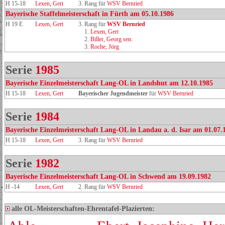
H 15-18
Lexen, Gert
3. Rang für
WSV Bernried
Bayerische Staffelmeisterschaft in Fürth am 05.10.1986
H 19 E
Lexen, Gert
3. Rang für
WSV Bernried
1.
Lexen, Gert
2.
Biller, Georg sen.
3.
Roche, Jörg
Serie
1985
Bayerische Einzelmeisterschaft Lang-OL in Landshut am 12.10.1985
H 15-18
Lexen, Gert
Bayerischer Jugendmeister
für
WSV Bernried
Serie
1984
Bayerische Einzelmeisterschaft Lang-OL in Landau a. d. Isar am 01.07.
H 15-18
Lexen, Gert
3. Rang für
WSV Bernried
Serie
1982
Bayerische Einzelmeisterschaft Lang-OL in Schwend am 19.09.1982
H -14
Lexen, Gert
2. Rang für
WSV Bernried
alle OL-Meisterschaften-Ehrentafel-Plazierten: