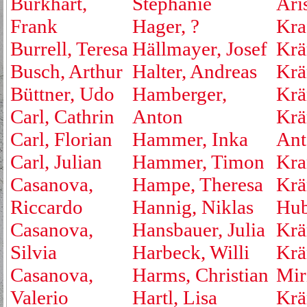
Burkhart,
Stephanie
Ari
Frank
Hager, ?
Kraf
Burrell, Teresa
Hällmayer, Josef
Krä
Busch, Arthur
Halter, Andreas
Krä
Büttner, Udo
Hamberger,
Krä
Carl, Cathrin
Anton
Krä
Carl, Florian
Hammer, Inka
Ant
Carl, Julian
Hammer, Timon
Kra
Casanova,
Hampe, Theresa
Krä
Riccardo
Hannig, Niklas
Hub
Casanova,
Hansbauer, Julia
Krä
Silvia
Harbeck, Willi
Krä
Casanova,
Harms, Christian
Mir
Valerio
Hartl, Lisa
Krä