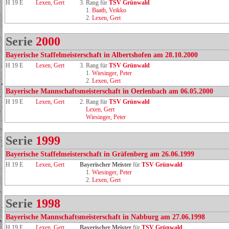
H 19 E
Lexen, Gert
3. Rang für
TSV Grünwald
1.
Baath, Veikko
2.
Lexen, Gert
Serie
2000
Bayerische Staffelmeisterschaft in Albertshofen am 28.10.2000
H 19 E
Lexen, Gert
3. Rang für
TSV Grünwald
1.
Wiesinger, Peter
2.
Lexen, Gert
Bayerische Mannschaftsmeisterschaft in Oerlenbach am 06.05.2000
H 19 E
Lexen, Gert
2. Rang für
TSV Grünwald
Lexen, Gert
Wiesinger, Peter
Serie
1999
Bayerische Staffelmeisterschaft in Gräfenberg am 26.06.1999
H 19 E
Lexen, Gert
Bayerischer Meister
für
TSV Grünwald
1.
Wiesinger, Peter
2.
Lexen, Gert
Serie
1998
Bayerische Mannschaftsmeisterschaft in Nabburg am 27.06.1998
H 19 E
Lexen, Gert
Bayerischer Meister
für
TSV Grünwald