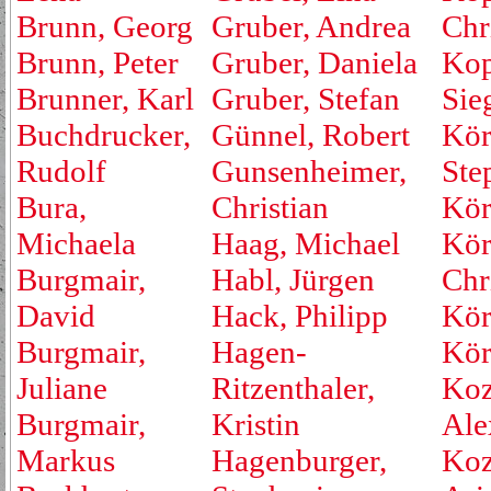
Brunn, Georg
Gruber, Andrea
Chr
Brunn, Peter
Gruber, Daniela
Kop
Brunner, Karl
Gruber, Stefan
Sie
Buchdrucker,
Günnel, Robert
Kör
Rudolf
Gunsenheimer,
Ste
Bura,
Christian
Kör
Michaela
Haag, Michael
Kör
Burgmair,
Habl, Jürgen
Chr
David
Hack, Philipp
Kör
Burgmair,
Hagen-
Kör
Juliane
Ritzenthaler,
Koz
Burgmair,
Kristin
Ale
Markus
Hagenburger,
Koz