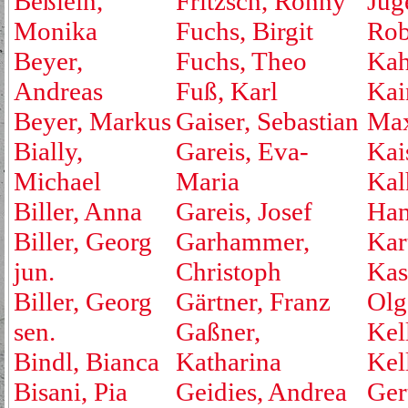
Beßlein,
Fritzsch, Ronny
Jug
Monika
Fuchs, Birgit
Rob
Beyer,
Fuchs, Theo
Kah
Andreas
Fuß, Karl
Kai
Beyer, Markus
Gaiser, Sebastian
Max
Bially,
Gareis, Eva-
Kai
Michael
Maria
Kal
Biller, Anna
Gareis, Josef
Ha
Biller, Georg
Garhammer,
Kar
jun.
Christoph
Kas
Biller, Georg
Gärtner, Franz
Olg
sen.
Gaßner,
Kell
Bindl, Bianca
Katharina
Kel
Bisani, Pia
Geidies, Andrea
Ger