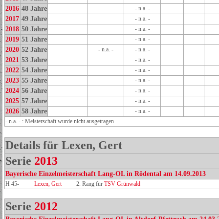
2016
48 Jahre
- n.a. -
2017
49 Jahre
- n.a. -
2018
50 Jahre
- n.a. -
2019
51 Jahre
- n.a. -
2020
52 Jahre
- n.a. -
- n.a. -
2021
53 Jahre
- n.a. -
2022
54 Jahre
- n.a. -
2023
55 Jahre
- n.a. -
2024
56 Jahre
- n.a. -
2025
57 Jahre
- n.a. -
2026
58 Jahre
- n.a. -
- n.a. - : Meisterschaft wurde nicht ausgetragen
Details für Lexen, Gert
Serie
2013
Bayerische Einzelmeisterschaft Lang-OL in Rödental am 14.09.2013
H 45-
Lexen, Gert
2. Rang für
TSV Grünwald
Serie
2012