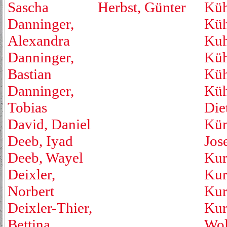
Sascha
Herbst, Günter
Küh
Danninger,
Küh
Alexandra
Kuh
Danninger,
Küh
Bastian
Küh
Danninger,
Küh
Tobias
Die
David, Daniel
Küm
Deeb, Iyad
Jos
Deeb, Wayel
Kur
Deixler,
Kur
Norbert
Kur
Deixler-Thier,
Kur
Bettina
Wol