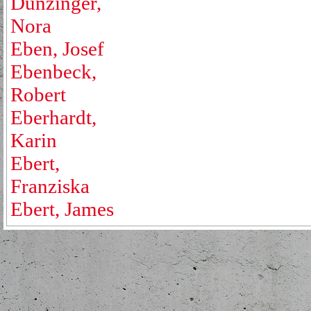
Dünzinger,
Nora
Eben, Josef
Ebenbeck,
Robert
Eberhardt,
Karin
Ebert,
Franziska
Ebert, James