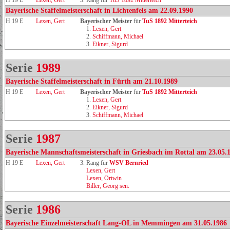
H 19 E
Lexen, Gert
3. Rang für
TuS 1892 Mitterteich
Bayerische Staffelmeisterschaft in Lichtenfels am 22.09.1990
H 19 E
Lexen, Gert
Bayerischer Meister
für
TuS 1892 Mitterteich
1.
Lexen, Gert
2.
Schiffmann, Michael
3.
Eikner, Sigurd
Serie
1989
Bayerische Staffelmeisterschaft in Fürth am 21.10.1989
H 19 E
Lexen, Gert
Bayerischer Meister
für
TuS 1892 Mitterteich
1.
Lexen, Gert
2.
Eikner, Sigurd
3.
Schiffmann, Michael
Serie
1987
Bayerische Mannschaftsmeisterschaft in Griesbach im Rottal am 23.05.
H 19 E
Lexen, Gert
3. Rang für
WSV Bernried
Lexen, Gert
Lexen, Ortwin
Biller, Georg sen.
Serie
1986
Bayerische Einzelmeisterschaft Lang-OL in Memmingen am 31.05.1986