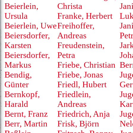
Beierlein,
Christa
Jan
Ursula
Franke, Herbert
Luk
Beierlein, Uwe
Freihoffer,
Jan
Beiersdorfer,
Andreas
Pet
Karsten
Freudenstein,
Jar
Beiersdorfer,
Petra
Joh
Markus
Friebe, Christian
Ber
Bendig,
Friebe, Jonas
Jug
Günter
Friedl, Hubert
Ger
Bernkopf,
Friedlein,
Jug
Harald
Andreas
Kar
Bernt, Franz
Friedrich, Anja
Jug
Berr, Martin
Frisk, Björn
Nel