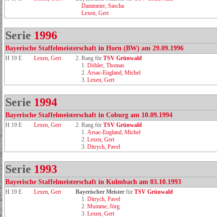
Dammeier, Sascha
Lexen, Gert
Serie
1996
Bayerische Staffelmeisterschaft in Horn (BW) am 29.09.1996
H 19 E
Lexen, Gert
2. Rang für
TSV Grünwald
1.
Döhler, Thomas
2.
Arsac‑England, Michel
3.
Lexen, Gert
Serie
1994
Bayerische Staffelmeisterschaft in Coburg am 10.09.1994
H 19 E
Lexen, Gert
2. Rang für
TSV Grünwald
1.
Arsac‑England, Michel
2.
Lexen, Gert
3.
Ditrych, Pavel
Serie
1993
Bayerische Staffelmeisterschaft in Kulmbach am 03.10.1993
H 19 E
Lexen, Gert
Bayerischer Meister
für
TSV Grünwald
1.
Ditrych, Pavel
2.
Mumme, Jörg
3.
Lexen, Gert