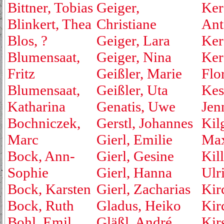
Bittner, Tobias
Geiger,
Ker
Blinkert, Thea
Christiane
Ant
Blos, ?
Geiger, Lara
Ker
Blumensaat,
Geiger, Nina
Ker
Fritz
Geißler, Marie
Flo
Blumensaat,
Geißler, Uta
Kest
Katharina
Genatis, Uwe
Jen
Bochniczek,
Gerstl, Johannes
Kil
Marc
Gierl, Emilie
Max
Bock, Ann-
Gierl, Gesine
Kill
Sophie
Gierl, Hanna
Ulr
Bock, Karsten
Gierl, Zacharias
Kir
Bock, Ruth
Gladus, Heiko
Kirc
Bohl, Emil
Gläßl, André
Kir