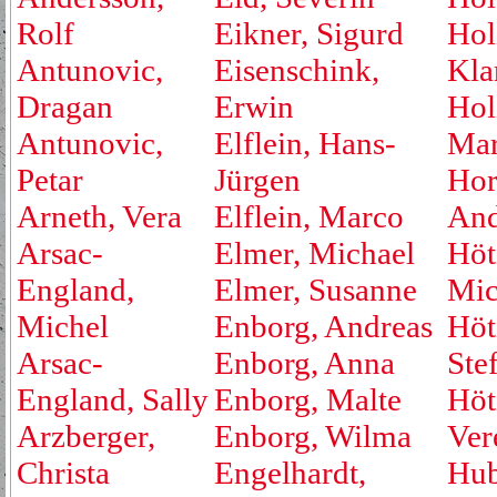
Rolf
Eikner, Sigurd
Hol
Antunovic,
Eisenschink,
Kla
Dragan
Erwin
Hol
Antunovic,
Elflein, Hans-
Mar
Petar
Jürgen
Hor
Arneth, Vera
Elflein, Marco
And
Arsac-
Elmer, Michael
Höt
England,
Elmer, Susanne
Mic
Michel
Enborg, Andreas
Höt
Arsac-
Enborg, Anna
Ste
England, Sally
Enborg, Malte
Höt
Arzberger,
Enborg, Wilma
Ver
Christa
Engelhardt,
Hub