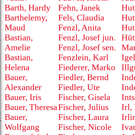
Barth, Hardy
Fehn, Janek
Hut
Barthelemy,
Fels, Claudia
Hut
Maud
Fenzl, Anita
Hut
Bastian,
Fenzl, Josef jun.
Hüt
Amelie
Fenzl, Josef sen.
Mar
Bastian,
Fenzlein, Karl
Ige
Helena
Fiederer, Marko
Ill
Bauer,
Fiedler, Bernd
Ind
Alexander
Fiedler, Ute
Ind
Bauer, Iris
Fischer, Gisela
Ints
Bauer, Theresa
Fischer, Julius
Irl,
Bauer,
Fischer, Laura
Irli
Wolfgang
Fischer, Nicole
Iva