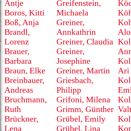
Antje
Greifenstein,
Köc
Boros, Kitti
Michaela
Köh
Boß, Anja
Greiner,
Koh
Brandl,
Annkathrin
Alo
Lorenz
Greiner, Claudia
Kol
Brauer,
Greiner,
An
Barbara
Josephine
Kol
Braun, Elke
Greiner, Martin
Ari
Breinbauer,
Griesbach,
Kol
Andreas
Philipp
Emi
Bruchmann,
Grifoni, Milena
Kol
Ruth
Grimm, Günther
Valt
Brückner,
Grübel, Emily
Kol
Lena
Grübel, Lina
Kop