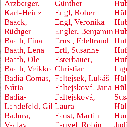
Arzberger,
Günther
Hub
Karl-Heinz
Engl, Robert
Hüb
Baack,
Engl, Veronika
Hub
Rüdiger
Engler, Benjamin
Hub
Baath, Fina
Ernst, Edeltraud
Huf
Baath, Lena
Ertl, Susanne
Huf
Baath, Ole
Esterbauer,
Huf
Baath, Veikko
Christian
Ing
Badia Comas,
Faltejsek, Lukáš
Hül
Núria
Faltejsková, Jana
Hül
Badia-
Faltejsková,
Sus
Landefeld, Gil
Laura
Hül
Badura,
Faust, Martin
Hu
Vaclav
Fauvel, Robin
Jud