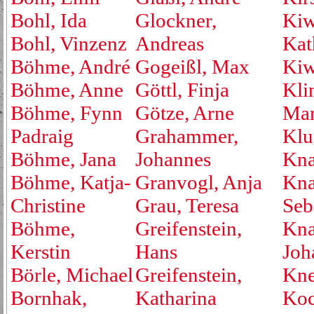
Bohl, Ida
Glockner,
Kiw
Bohl, Vinzenz
Andreas
Kat
Böhme, André
Gogeißl, Max
Kiw
Böhme, Anne
Göttl, Finja
Kli
Böhme, Fynn
Götze, Arne
Mar
Padraig
Grahammer,
Klu
Böhme, Jana
Johannes
Kna
Böhme, Katja-
Granvogl, Anja
Kna
Christine
Grau, Teresa
Seb
Böhme,
Greifenstein,
Kna
Kerstin
Hans
Joh
Börle, Michael
Greifenstein,
Kne
Bornhak,
Katharina
Koc