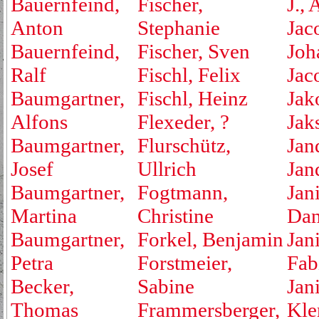
Bauernfeind,
Fischer,
J., 
Anton
Stephanie
Jac
Bauernfeind,
Fischer, Sven
Joh
Ralf
Fischl, Felix
Jac
Baumgartner,
Fischl, Heinz
Jak
Alfons
Flexeder, ?
Jak
Baumgartner,
Flurschütz,
Jan
Josef
Ullrich
Jan
Baumgartner,
Fogtmann,
Jan
Martina
Christine
Dan
Baumgartner,
Forkel, Benjamin
Jan
Petra
Forstmeier,
Fab
Becker,
Sabine
Jan
Thomas
Frammersberger,
Kle