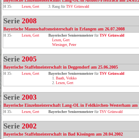
Bayerische Einzelmeisterschaft Lang-OL in Altdorf-Pfettrach am 24.03.
H 35-
Lexen, Gert
3. Rang für
TSV Grünwald
Serie
2008
Bayerische Mannschaftsmeisterschaft in Erlangen am 26.07.2008
H 35-
Lexen, Gert
Bayerischer Seniorenmeister
für
TSV Grünwald
Lexen, Gert
Wiesinger, Peter
Serie
2005
Bayerische Staffelmeisterschaft in Deggendorf am 25.06.2005
H 35-
Lexen, Gert
Bayerischer Seniorenmeister
für
TSV Grünwald
1.
Baath, Veikko
2.
Lexen, Gert
Serie
2003
Bayerische Einzelmeisterschaft Lang-OL in Feldkirchen-Westerham am 
H 35-
Lexen, Gert
Bayerischer Seniorenmeister
für
TSV Grünwald
Serie
2002
Bayerische Staffelmeisterschaft in Bad Kissingen am 20.04.2002