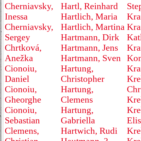
Cherniavsky,
Hartl, Reinhard
Ste
Inessa
Hartlich, Maria
Kra
Cherniavsky,
Hartlich, Martina
Kra
Sergey
Hartmann, Dirk
Kat
Chrtková,
Hartmann, Jens
Kra
Anežka
Hartmann, Sven
Kon
Cionoiu,
Hartung,
Kra
Daniel
Christopher
Kre
Cionoiu,
Hartung,
Chr
Gheorghe
Clemens
Kre
Cionoiu,
Hartung,
Kre
Sebastian
Gabriella
Eli
Clemens,
Hartwich, Rudi
Kre