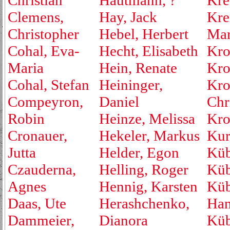
Christian
Hautmann, ?
Kre
Clemens,
Hay, Jack
Kre
Christopher
Hebel, Herbert
Mar
Cohal, Eva-
Hecht, Elisabeth
Kro
Maria
Hein, Renate
Kro
Cohal, Stefan
Heininger,
Kro
Compeyron,
Daniel
Chr
Robin
Heinze, Melissa
Kro
Cronauer,
Hekeler, Markus
Kur
Jutta
Helder, Egon
Küb
Czauderna,
Helling, Roger
Küb
Agnes
Hennig, Karsten
Küb
Daas, Ute
Herashchenko,
Han
Dammeier,
Dianora
Küb