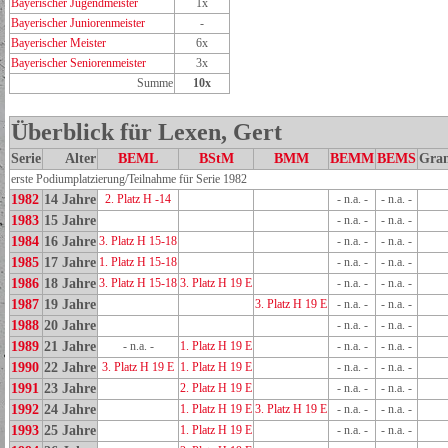
Bayerischer Jugendmeister
1x
Bayerischer Juniorenmeister
-
Bayerischer Meister
6x
Bayerischer Seniorenmeister
3x
Summe
10x
Überblick für Lexen, Gert
Serie
Alter
BEML
BStM
BMM
BEMM
BEMS
Gra
erste Podiumplatzierung/Teilnahme für Serie 1982
1982
14 Jahre
2. Platz H -14
- n.a. -
- n.a. -
1983
15 Jahre
- n.a. -
- n.a. -
1984
16 Jahre
3. Platz H 15-18
- n.a. -
- n.a. -
1985
17 Jahre
1. Platz H 15-18
- n.a. -
- n.a. -
1986
18 Jahre
3. Platz H 15-18
3. Platz H 19 E
- n.a. -
- n.a. -
1987
19 Jahre
3. Platz H 19 E
- n.a. -
- n.a. -
1988
20 Jahre
- n.a. -
- n.a. -
1989
21 Jahre
- n.a. -
1. Platz H 19 E
- n.a. -
- n.a. -
1990
22 Jahre
3. Platz H 19 E
1. Platz H 19 E
- n.a. -
- n.a. -
1991
23 Jahre
2. Platz H 19 E
- n.a. -
- n.a. -
1992
24 Jahre
1. Platz H 19 E
3. Platz H 19 E
- n.a. -
- n.a. -
1993
25 Jahre
1. Platz H 19 E
- n.a. -
- n.a. -