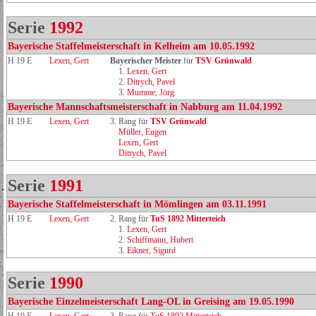
Serie
1992
Bayerische Staffelmeisterschaft in Kelheim am 10.05.1992
H 19 E
Lexen, Gert
Bayerischer Meister
für
TSV Grünwald
1.
Lexen, Gert
2.
Ditrych, Pavel
3.
Mumme, Jörg
Bayerische Mannschaftsmeisterschaft in Nabburg am 11.04.1992
H 19 E
Lexen, Gert
3. Rang für
TSV Grünwald
Müller, Eugen
Lexen, Gert
Ditrych, Pavel
Serie
1991
Bayerische Staffelmeisterschaft in Mömlingen am 03.11.1991
H 19 E
Lexen, Gert
2. Rang für
TuS 1892 Mitterteich
1.
Lexen, Gert
2.
Schiffmann, Hubert
3.
Eikner, Sigurd
Serie
1990
Bayerische Einzelmeisterschaft Lang-OL in Greising am 19.05.1990