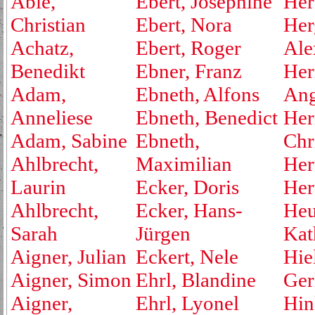
Able,
Ebert, Josephine
Her
Christian
Ebert, Nora
Her
Achatz,
Ebert, Roger
Ale
Benedikt
Ebner, Franz
Her
Adam,
Ebneth, Alfons
Ang
Anneliese
Ebneth, Benedict
Her
Adam, Sabine
Ebneth,
Chr
Ahlbrecht,
Maximilian
Her
Laurin
Ecker, Doris
Her
Ahlbrecht,
Ecker, Hans-
Heu
Sarah
Jürgen
Kat
Aigner, Julian
Eckert, Nele
Hie
Aigner, Simon
Ehrl, Blandine
Ger
Aigner,
Ehrl, Lyonel
Hin