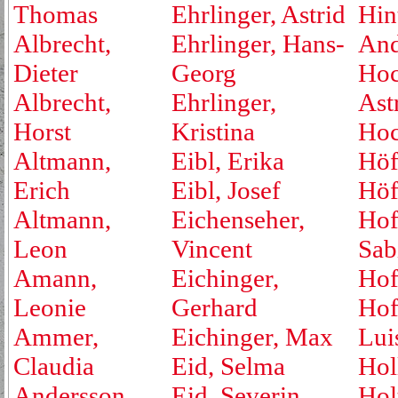
Thomas
Ehrlinger, Astrid
Hin
Albrecht,
Ehrlinger, Hans-
And
Dieter
Georg
Hoc
Albrecht,
Ehrlinger,
Ast
Horst
Kristina
Hoc
Altmann,
Eibl, Erika
Höf
Erich
Eibl, Josef
Höf
Altmann,
Eichenseher,
Hof
Leon
Vincent
Sab
Amann,
Eichinger,
Hof
Leonie
Gerhard
Hof
Ammer,
Eichinger, Max
Lui
Claudia
Eid, Selma
Hol
Andersson,
Eid, Severin
Hol