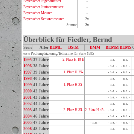
Bayerischer Jugendmeister
-
Bayerischer Juniorenmeister
-
Bayerischer Meister
-
Bayerischer Seniorenmeister
2x
Summe
2x
Überblick für Fiedler, Bernd
Serie
Alter
BEML
BStM
BMM
BEMM
BEMS
erste Podiumplatzierung/Teilnahme für Serie 1995
1995
37 Jahre
2. Platz H 19 E
- n.a. -
- n.a. -
1996
38 Jahre
- n.a. -
- n.a. -
1997
39 Jahre
1. Platz H 35-
- n.a. -
- n.a. -
1998
40 Jahre
- n.a. -
- n.a. -
1999
41 Jahre
1. Platz H 35-
- n.a. -
- n.a. -
2000
42 Jahre
- n.a. -
- n.a. -
2001
43 Jahre
- n.a. -
- n.a. -
2002
44 Jahre
- n.a. -
- n.a. -
2003
45 Jahre
2. Platz H 35-
2. Platz H 45-
- n.a. -
- n.a. -
2004
46 Jahre
- n.a. -
- n.a. -
2005
47 Jahre
- n.a. -
- n.a. -
- n.a. -
2006
48 Jahre
- n.a. -
- n.a. -