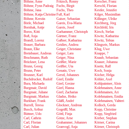
Böhme, Anne
Fritzsch, Ronny
Kerscher, Franz
Böhme, Fynn Padraig
Fuchs, Birgit
Kerschl, Florian
Böhme, Jana
Fuchs, Theo
Kestler, Jennifer
Böhme, Katja-Christine
Fuß, Karl
Kilger, Maximilian
Böhme, Kerstin
Gaiser, Sebastian
Killinger, Ulrike
Börle, Michael
Gareis, Eva-Maria
Kirchberg, Jörg
Bornhak, Antje
Gareis, Josef
Kirchfeld, Iris
Boros, Kitti
Garhammer, Christoph
Kirsch, Stefan
Boß, Anja
Gärtner, Franz
Kiwitz, Katharina
Brandl, Lorenz
Gaßner, Katharina
Kiwitz, Tobias
Brauer, Barbara
Geidies, Andrea
Klingseis, Markus
Braun, Elke
Geiger, Christiane
Klug, Uwe
Breinbauer, Andreas
Geiger, Lara
Knappe, ?
Bruchmann, Ruth
Geiger, Nina
Knaub, Sebastian
Brückner, Lena
Geißler, Marie
Knauer, Johanna
Brunn, Georg
Geißler, Uta
Kneitz, Ralf
Brunn, Peter
Genatis, Uwe
Koch, Sonja
Brunner, Karl
Gerstl, Johannes
Köcher, Helga
Buchdrucker, Rudolf
Gierl, Emilie
Köhler, Axel
Bura, Michaela
Gierl, Gesine
Kohlpaintner, Alois
Burgmair, David
Gierl, Hanna
Kolehmainen, Anne
Burgmair, Juliane
Gierl, Zacharias
Kolehmainen, Ari
Burgmair, Markus
Gladus, Heiko
Kolehmainen, Emilia
Burkhart, Frank
Gläßl, André
Kolehmainen, Valtteri
Burrell, Teresa
Glockner, Andreas
Kolloch, Gerda
Busch, Arthur
Gogeißl, Max
Kopp, Christine
Büttner, Udo
Göttl, Finja
Kopp, Siegfried
Carl, Cathrin
Götze, Arne
Körber, Stephan
Carl, Florian
Grahammer, Johannes
Körner, Carina
Carl, Julian
Granvogl, Anja
Körner, Christoph