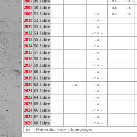
2007
49 Jahre
- n.a. -
- n.a. -
2008
50 Jahre
- n.a. -
- n.a. -
2009
51 Jahre
- n.a. -
- n.a. -
- n.a. -
2010
52 Jahre
- n.a. -
2011
53 Jahre
- n.a. -
2012
54 Jahre
- n.a. -
2013
55 Jahre
- n.a. -
2014
56 Jahre
- n.a. -
2015
57 Jahre
- n.a. -
2016
58 Jahre
- n.a. -
2017
59 Jahre
- n.a. -
2018
60 Jahre
- n.a. -
2019
61 Jahre
- n.a. -
2020
62 Jahre
- n.a. -
- n.a. -
2021
63 Jahre
- n.a. -
2022
64 Jahre
- n.a. -
2023
65 Jahre
- n.a. -
2024
66 Jahre
- n.a. -
2025
67 Jahre
- n.a. -
2026
68 Jahre
- n.a. -
- n.a. - : Meisterschaft wurde nicht ausgetragen