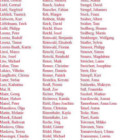
Lexen, Ortwin
Ratsch, Melissa
Stelzl, Martin
Liebl, Gertrud
Rauch, Andrea
Stengel, David
Liebl, Siegfried
Rauscher, Fabian
Stengel, Johannes
Lieblich, Yannick
Reb, Margot
Stock, Franz
Liebwein, Kurt
Rehbein, Malte
Stoiber, Albert
Löffelmann, Erich
Reich, David
Stoiber, Toni
Loibl, Philipp
Reichl, Horst
Stollberg, Henner
Lorenz, Peter
Reichl, Josef
Stollberg, Martin
Lorenz, Rudolf
Reinwald, Benjamin
Strahberger, Wolfgang
Lorenz, Timon
Reinwald, Elisabeth
Straßer, Sylvia
Lorenz-Baath, Katrin
Reinwald, Florian
Strasser, Philipp
Lössl, Marco
Reischl, Georg
Strasser, Simon
Löw, Josef
Reischl, Reinhold
Strauss, Magdalena
Löw, Michael
Reiser, Maik
Streicher, Laura
Lubas, Timo
Renner, Christine
Streichert, Josephine
Lukács, Vilhelm
Renner, Daniela
Streit, Else
Lunglhofer, Christa
Renner, Patrick
Stümpfl, Kurt
Lutter, Stefan
Restelica, Kerstin
Sturm, Anna
Luxi, Katharina
Reuß, Noemi
Sukhenko, Maksym
Mai, H.
Reuß, Zoe
Süß, Franziska
Maier, Georg
Richter, Philip
Susdorf, Markus
Maier, Hubert
Richtrova, Kamila
Szacilowski, Antoni
Maisel, Peter
Riehl, Hans-Joachim
Tannerbauer, Anna-Lena
Manoilova, Olga
Rietze, Christian
Tatzel, Anton
Martin, Melanie
Ritzenthaler, Kayla
Teske, Hans
Masek, Eduard
Ritzenthaler, Leo
Theel, Karin
Masek, Radovan
Roche, Jörg
Toivonen, Mikko
Maskova, Olina
Rödel, Günter
Toivonen, Sirra
Maskova, Tereza
Rödel, Hans
Tomarovskaya, Uliana
Massinger, Claudia
Rödel, Michael
Tramontano, Lorena