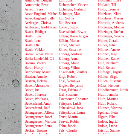
Antunovic, Dragan
Eibl, Josef
Hofmann, Luisa
Antunovic, Petar
Eichenseher, Vincent
Holland, Till
Arneth, Vera
Eichinger, Gerhard
Holtz, Corinna
Arsac-England, Michel
Eichinger, Max
Holzhaus, Klara
Arsac-England, Sally
Eid, Selma
Holzhaus, Martin
Arzberger, Christa
Eid, Severin
Horschk, Andreas
Arzberger, Karl-Heinz
Eikner, Sigurd
Hötzinger, Michael
Baack, Rüdiger
Eisenschink, Erwin
Hötzinger, Stefan
Baath, Fina
Elflein, Hans-Jürgen
Hötzinger, Verena
Baath, Lena
Elflein, Marco
Huber, Gerald
Baath, Ole
Elmer, Michael
Huber, Julia
Baath, Veikko
Elmer, Susanne
Hübner, Anette
Badia Comas, Núria
Enborg, Andreas
Hubner, Inge
Badia-Landefeld, Gil
Enborg, Anna
Hubner, Rainer
Badura, Vaclav
Enborg, Malte
Huf, Reinhard
Barth, Hardy
Enborg, Wilma
Huf, Renate
Barthelemy, Maud
Engelhardt, Günther
Hufnagel, Ingrid
Bastian, Amelie
Engl, Robert
Hüllen, Birgit
Bastian, Helena
Engl, Veronika
Hüllen, Susanne
Bauer, Alexander
Engler, Benjamin
Hülss, Herbert
Bauer, Iris
Ernst, Edeltraud
Hundhammer, Judith
Bauer, Theresa
Ertl, Susanne
Huth, Jennifer
Bauer, Wolfgang
Esterbauer, Christian
Huth, Martina
Bauernfeind, Anton
Faltejsek, Lukáš
Huth, Roland
Bauernfeind, Ralf
Faltejsková, Jana
Hüttner, Martina
Baumgartner, Alfons
Faltejsková, Laura
Igelhaut, Peter
Baumgartner, Josef
Faust, Martin
Illguth, Elke
Baumgartner, Martina
Fauvel, Robin
Indola, Ingrid
Baumgartner, Petra
Fehn, Janek
Indola, Linda
Becker, Thomas
Fels, Claudia
Intsiful, Sabine