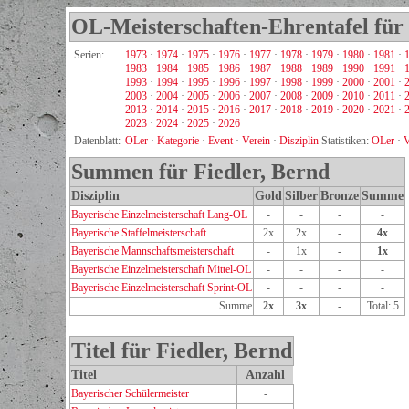
OL-Meisterschaften-Ehrentafel für 
Serien:
1973
·
1974
·
1975
·
1976
·
1977
·
1978
·
1979
·
1980
·
1981
·
1983
·
1984
·
1985
·
1986
·
1987
·
1988
·
1989
·
1990
·
1991
·
1993
·
1994
·
1995
·
1996
·
1997
·
1998
·
1999
·
2000
·
2001
·
2003
·
2004
·
2005
·
2006
·
2007
·
2008
·
2009
·
2010
·
2011
·
2013
·
2014
·
2015
·
2016
·
2017
·
2018
·
2019
·
2020
·
2021
·
2023
·
2024
·
2025
·
2026
Datenblatt:
OLer
·
Kategorie
·
Event
·
Verein
·
Disziplin
Statistiken:
OLer
·
V
Summen für Fiedler, Bernd
Disziplin
Gold
Silber
Bronze
Summe
Bayerische Einzelmeisterschaft Lang-OL
-
-
-
-
Bayerische Staffelmeisterschaft
2x
2x
-
4x
Bayerische Mannschaftsmeisterschaft
-
1x
-
1x
Bayerische Einzelmeisterschaft Mittel-OL
-
-
-
-
Bayerische Einzelmeisterschaft Sprint-OL
-
-
-
-
Summe
2x
3x
-
Total: 5
Titel für Fiedler, Bernd
Titel
Anzahl
Bayerischer Schülermeister
-