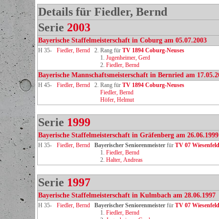
Details für Fiedler, Bernd
Serie
2003
Bayerische Staffelmeisterschaft in Coburg am 05.07.2003
H 35-
Fiedler, Bernd
2. Rang für
TV 1894 Coburg‑Neuses
1.
Jugenheimer, Gerd
2.
Fiedler, Bernd
Bayerische Mannschaftsmeisterschaft in Bernried am 17.05.2
H 45-
Fiedler, Bernd
2. Rang für
TV 1894 Coburg‑Neuses
Fiedler, Bernd
Höfer, Helmut
Serie
1999
Bayerische Staffelmeisterschaft in Gräfenberg am 26.06.1999
H 35-
Fiedler, Bernd
Bayerischer Seniorenmeister
für
TV 07 Wiesenfel
1.
Fiedler, Bernd
2.
Halter, Andreas
Serie
1997
Bayerische Staffelmeisterschaft in Kulmbach am 28.06.1997
H 35-
Fiedler, Bernd
Bayerischer Seniorenmeister
für
TV 07 Wiesenfel
1.
Fiedler, Bernd