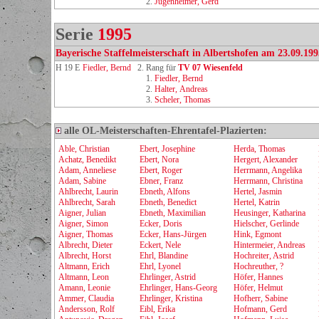
2.
Jugenheimer, Gerd
Serie
1995
Bayerische Staffelmeisterschaft in Albertshofen am 23.09.199
H 19 E
Fiedler, Bernd
2. Rang für
TV 07 Wiesenfeld
1.
Fiedler, Bernd
2.
Halter, Andreas
3.
Scheler, Thomas
alle OL-Meisterschaften-Ehrentafel-Plazierten:
Able, Christian
Ebert, Josephine
Herda, Thomas
Achatz, Benedikt
Ebert, Nora
Hergert, Alexander
Adam, Anneliese
Ebert, Roger
Herrmann, Angelika
Adam, Sabine
Ebner, Franz
Herrmann, Christina
Ahlbrecht, Laurin
Ebneth, Alfons
Hertel, Jasmin
Ahlbrecht, Sarah
Ebneth, Benedict
Hertel, Katrin
Aigner, Julian
Ebneth, Maximilian
Heusinger, Katharina
Aigner, Simon
Ecker, Doris
Hielscher, Gerlinde
Aigner, Thomas
Ecker, Hans-Jürgen
Hink, Egmont
Albrecht, Dieter
Eckert, Nele
Hintermeier, Andreas
Albrecht, Horst
Ehrl, Blandine
Hochreiter, Astrid
Altmann, Erich
Ehrl, Lyonel
Hochreuther, ?
Altmann, Leon
Ehrlinger, Astrid
Höfer, Hannes
Amann, Leonie
Ehrlinger, Hans-Georg
Höfer, Helmut
Ammer, Claudia
Ehrlinger, Kristina
Hofherr, Sabine
Andersson, Rolf
Eibl, Erika
Hofmann, Gerd