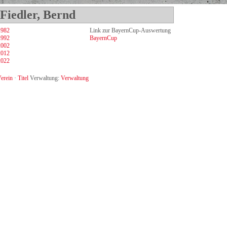
Fiedler, Bernd
1982
Link zur BayernCup-Auswertung
1992
BayernCup
2002
2012
2022
erein
·
Titel
Verwaltung:
Verwaltung