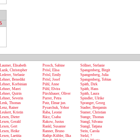
5
Laumer, Elisabeth
Prosch, Sabine
Söllner, Stefanie
Lazik, Christopher
Prösl, Elisa
Spangenberg, Birgit
Lederer, Stefanie
Prösl, Emily
Spangenberg, Julia
Lehner, Benedikt
Prösl, Josef
Spangenberg, Tobias
Lehner, Korbinian
Pühl, Anne
Späth, Dirk
Lehner, Marei
Pühl, Elvira
Späth, Hans
Lehner, Quirin
Pürckhauer, Oliver
Späth, Laura
Lehner, Severin
Purrer, Petra
Spindler, Ulrike
Lenk, Thomas
Putz, Elmar jun.
Spranger, Georg
Lenz, Rainer
Pysarchuk, Yehor
Stadter, Benjamin
Leukert, Kristin
Raba, Leonie
Stamer, Christian
Lexen, Dieter
Rácz, Csaba
Stange, Thomas
Lexen, Gerald
Rakow, Justus
Stangl, Silvana
Lexen, Gert
Rankl, Susanne
Stangl, Tatjana
Lexen, Heike
Ranner, Bruno
Stein, Carola
Lexen, Laetitia
Rathje-Kübler, Ilka
Stelzl, ?