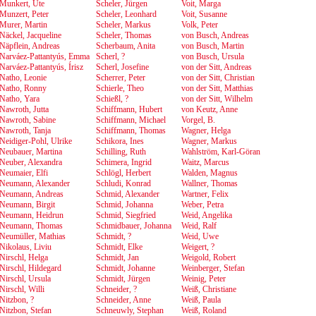
Munkert, Ute
Scheler, Jürgen
Voit, Marga
Munzert, Peter
Scheler, Leonhard
Voit, Susanne
Murer, Martin
Scheler, Markus
Volk, Peter
Näckel, Jacqueline
Scheler, Thomas
von Busch, Andreas
Näpflein, Andreas
Scherbaum, Anita
von Busch, Martin
Narváez-Pattantyús, Emma
Scherl, ?
von Busch, Ursula
Narváez-Pattantyús, Írisz
Scherl, Josefine
von der Sitt, Andreas
Natho, Leonie
Scherrer, Peter
von der Sitt, Christian
Natho, Ronny
Schierle, Theo
von der Sitt, Matthias
Natho, Yara
Schießl, ?
von der Sitt, Wilhelm
Nawroth, Jutta
Schiffmann, Hubert
von Keutz, Anne
Nawroth, Sabine
Schiffmann, Michael
Vorgel, B.
Nawroth, Tanja
Schiffmann, Thomas
Wagner, Helga
Neidiger-Pohl, Ulrike
Schikora, Ines
Wagner, Markus
Neubauer, Martina
Schilling, Ruth
Wahlström, Karl-Göran
Neuber, Alexandra
Schimera, Ingrid
Waitz, Marcus
Neumaier, Elfi
Schlögl, Herbert
Walden, Magnus
Neumann, Alexander
Schludi, Konrad
Wallner, Thomas
Neumann, Andreas
Schmid, Alexander
Wartner, Felix
Neumann, Birgit
Schmid, Johanna
Weber, Petra
Neumann, Heidrun
Schmid, Siegfried
Weid, Angelika
Neumann, Thomas
Schmidbauer, Johanna
Weid, Ralf
Neumüller, Mathias
Schmidt, ?
Weid, Uwe
Nikolaus, Liviu
Schmidt, Elke
Weigert, ?
Nirschl, Helga
Schmidt, Jan
Weigold, Robert
Nirschl, Hildegard
Schmidt, Johanne
Weinberger, Stefan
Nirschl, Ursula
Schmidt, Jürgen
Weinig, Peter
Nirschl, Willi
Schneider, ?
Weiß, Christiane
Nitzbon, ?
Schneider, Anne
Weiß, Paula
Nitzbon, Stefan
Schneuwly, Stephan
Weiß, Roland