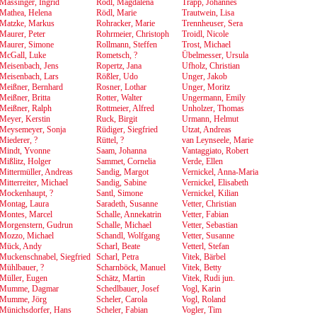
Massinger, Ingrid
Rödl, Magdalena
Trapp, Johannes
Mathea, Helena
Rödl, Marie
Trautwein, Lisa
Matzke, Markus
Rohracker, Marie
Trennheuser, Sera
Maurer, Peter
Rohrmeier, Christoph
Troidl, Nicole
Maurer, Simone
Rollmann, Steffen
Trost, Michael
McGall, Luke
Rometsch, ?
Übelmesser, Ursula
Meisenbach, Jens
Ropertz, Jana
Ufholz, Christian
Meisenbach, Lars
Rößler, Udo
Unger, Jakob
Meißner, Bernhard
Rosner, Lothar
Unger, Moritz
Meißner, Britta
Rotter, Walter
Ungermann, Emily
Meißner, Ralph
Rottmeier, Alfred
Unholzer, Thomas
Meyer, Kerstin
Ruck, Birgit
Urmann, Helmut
Meysemeyer, Sonja
Rüdiger, Siegfried
Utzat, Andreas
Miederer, ?
Rüttel, ?
van Leynseele, Marie
Mindt, Yvonne
Saam, Johanna
Vantaggiato, Robert
Mißlitz, Holger
Sammet, Cornelia
Verde, Ellen
Mittermüller, Andreas
Sandig, Margot
Vernickel, Anna-Maria
Mitterreiter, Michael
Sandig, Sabine
Vernickel, Elisabeth
Mockenhaupt, ?
Santl, Simone
Vernickel, Kilian
Montag, Laura
Saradeth, Susanne
Vetter, Christian
Montes, Marcel
Schalle, Annekatrin
Vetter, Fabian
Morgenstern, Gudrun
Schalle, Michael
Vetter, Sebastian
Mozzo, Michael
Schandl, Wolfgang
Vetter, Susanne
Mück, Andy
Scharl, Beate
Vetterl, Stefan
Muckenschnabel, Siegfried
Scharl, Petra
Vitek, Bärbel
Mühlbauer, ?
Scharnböck, Manuel
Vitek, Betty
Müller, Eugen
Schätz, Martin
Vitek, Rudi jun.
Mumme, Dagmar
Schedlbauer, Josef
Vogl, Karin
Mumme, Jörg
Scheler, Carola
Vogl, Roland
Münichsdorfer, Hans
Scheler, Fabian
Vogler, Tim