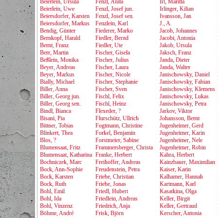
Beierlein, Ursula
Fenzl, Anita
Irl, Maritta
Beierlein, Uwe
Fenzl, Josef jun.
Irlinger, Kilian
Beiersdorfer, Karsten
Fenzl, Josef sen.
Ivansson, Jan
Beiersdorfer, Markus
Fenzlein, Karl
J., A.
Bendig, Günter
Fiederer, Marko
Jacob, Johannes
Bernkopf, Harald
Fiedler, Bernd
Jacobi, Antonia
Bernt, Franz
Fiedler, Ute
Jakob, Ursula
Berr, Martin
Fischer, Gisela
Jaksch, Franz
Beßlein, Monika
Fischer, Julius
Janda, Dieter
Beyer, Andreas
Fischer, Laura
Janda, Walter
Beyer, Markus
Fischer, Nicole
Janischowsky, Daniel
Bially, Michael
Fischer, Stephanie
Janischowsky, Fabian
Biller, Anna
Fischer, Sven
Janischowsky, Klemens
Biller, Georg jun.
Fischl, Felix
Janischowsky, Lukas
Biller, Georg sen.
Fischl, Heinz
Janischowsky, Petra
Bindl, Bianca
Flexeder, ?
Jarkov, Viktor
Bisani, Pia
Flurschütz, Ullrich
Johansson, Bernt
Bittner, Tobias
Fogtmann, Christine
Jugenheimer, Gerd
Blinkert, Thea
Forkel, Benjamin
Jugenheimer, Karin
Blos, ?
Forstmeier, Sabine
Jugenheimer, Nele
Blumensaat, Fritz
Frammersberger, Christa
Jugenheimer, Robin
Blumensaat, Katharina
Franke, Herbert
Kahra, Herbert
Bochniczek, Marc
Freihoffer, Andreas
Kainzbauer, Maximilian
Bock, Ann-Sophie
Freudenstein, Petra
Kaiser, Karin
Bock, Karsten
Friebe, Christian
Kalhamer, Hannah
Bock, Ruth
Friebe, Jonas
Kartmann, Karl
Bohl, Emil
Friedl, Hubert
Kasatkina, Olga
Bohl, Ida
Friedlein, Andreas
Keller, Birgit
Bohl, Vinzenz
Friedrich, Anja
Keller, Gertraud
Böhme, André
Frisk, Björn
Kerscher, Antonia