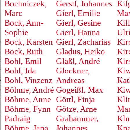
Bochniczek,
Gerstl, Johannes
Kil
Marc
Gierl, Emilie
Max
Bock, Ann-
Gierl, Gesine
Kill
Sophie
Gierl, Hanna
Ulr
Bock, Karsten
Gierl, Zacharias
Kir
Bock, Ruth
Gladus, Heiko
Kirc
Bohl, Emil
Gläßl, André
Kir
Bohl, Ida
Glockner,
Kiw
Bohl, Vinzenz
Andreas
Kat
Böhme, André
Gogeißl, Max
Kiw
Böhme, Anne
Göttl, Finja
Kli
Böhme, Fynn
Götze, Arne
Mar
Padraig
Grahammer,
Klu
Böhme, Jana
Johannes
Kna