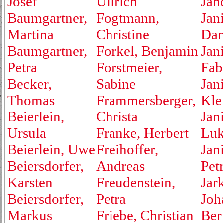
Josef
Ullrich
Jan
Baumgartner,
Fogtmann,
Jan
Martina
Christine
Dan
Baumgartner,
Forkel, Benjamin
Jan
Petra
Forstmeier,
Fab
Becker,
Sabine
Jan
Thomas
Frammersberger,
Kle
Beierlein,
Christa
Jan
Ursula
Franke, Herbert
Luk
Beierlein, Uwe
Freihoffer,
Jan
Beiersdorfer,
Andreas
Pet
Karsten
Freudenstein,
Jar
Beiersdorfer,
Petra
Joh
Markus
Friebe, Christian
Ber