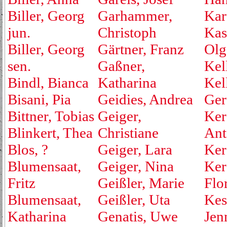
Biller, Georg
Garhammer,
Kar
jun.
Christoph
Kas
Biller, Georg
Gärtner, Franz
Olg
sen.
Gaßner,
Kell
Bindl, Bianca
Katharina
Kel
Bisani, Pia
Geidies, Andrea
Ger
Bittner, Tobias
Geiger,
Ker
Blinkert, Thea
Christiane
Ant
Blos, ?
Geiger, Lara
Ker
Blumensaat,
Geiger, Nina
Ker
Fritz
Geißler, Marie
Flo
Blumensaat,
Geißler, Uta
Kest
Katharina
Genatis, Uwe
Jen