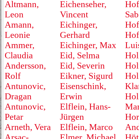
Altmann,
Eichenseher,
Hof
Leon
Vincent
Sab
Amann,
Eichinger,
Hof
Leonie
Gerhard
Hof
Ammer,
Eichinger, Max
Lui
Claudia
Eid, Selma
Hol
Andersson,
Eid, Severin
Hol
Rolf
Eikner, Sigurd
Hol
Antunovic,
Eisenschink,
Kla
Dragan
Erwin
Hol
Antunovic,
Elflein, Hans-
Mar
Petar
Jürgen
Hor
Arneth, Vera
Elflein, Marco
And
Arsac-
Elmer, Michael
Höt