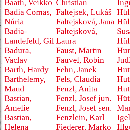
Baath, Veikko
Christian
Ing
Badia Comas,
Faltejsek, Lukáš
Hül
Núria
Faltejsková, Jana
Hül
Badia-
Faltejsková,
Sus
Landefeld, Gil
Laura
Hül
Badura,
Faust, Martin
Hu
Vaclav
Fauvel, Robin
Jud
Barth, Hardy
Fehn, Janek
Hut
Barthelemy,
Fels, Claudia
Hut
Maud
Fenzl, Anita
Hut
Bastian,
Fenzl, Josef jun.
Hüt
Amelie
Fenzl, Josef sen.
Mar
Bastian,
Fenzlein, Karl
Ige
Helena
Fiederer, Marko
Ill