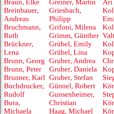
Braun, Elke
Greiner, Martin
Ari
Breinbauer,
Griesbach,
Kol
Andreas
Philipp
Emi
Bruchmann,
Grifoni, Milena
Kol
Ruth
Grimm, Günther
Valt
Brückner,
Grübel, Emily
Kol
Lena
Grübel, Lina
Kop
Brunn, Georg
Gruber, Andrea
Chr
Brunn, Peter
Gruber, Daniela
Kop
Brunner, Karl
Gruber, Stefan
Sie
Buchdrucker,
Günnel, Robert
Kör
Rudolf
Gunsenheimer,
Ste
Bura,
Christian
Kör
Michaela
Haag, Michael
Kör