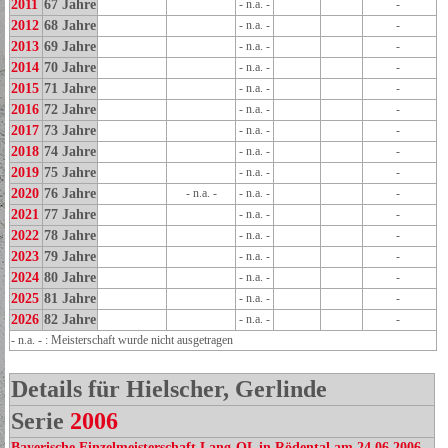
2011
67 Jahre
- n.a. -
-
2012
68 Jahre
- n.a. -
-
2013
69 Jahre
- n.a. -
-
2014
70 Jahre
- n.a. -
-
2015
71 Jahre
- n.a. -
-
2016
72 Jahre
- n.a. -
-
2017
73 Jahre
- n.a. -
-
2018
74 Jahre
- n.a. -
-
2019
75 Jahre
- n.a. -
-
2020
76 Jahre
- n.a. -
- n.a. -
-
2021
77 Jahre
- n.a. -
-
2022
78 Jahre
- n.a. -
-
2023
79 Jahre
- n.a. -
-
2024
80 Jahre
- n.a. -
-
2025
81 Jahre
- n.a. -
-
2026
82 Jahre
- n.a. -
-
- n.a. - : Meisterschaft wurde nicht ausgetragen
Details für Hielscher, Gerlinde
Serie
2006
Bayerische Einzelmeisterschaft Lang-OL in Rödental am 24.06.2006