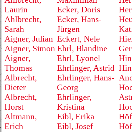
Laurin
Ecker, Doris
Her
Ahlbrecht,
Ecker, Hans-
Heu
Sarah
Jürgen
Kat
Aigner, Julian
Eckert, Nele
Hie
Aigner, Simon
Ehrl, Blandine
Ger
Aigner,
Ehrl, Lyonel
Hin
Thomas
Ehrlinger, Astrid
Hin
Albrecht,
Ehrlinger, Hans-
And
Dieter
Georg
Hoc
Albrecht,
Ehrlinger,
Ast
Horst
Kristina
Hoc
Altmann,
Eibl, Erika
Höf
Erich
Eibl, Josef
Höf