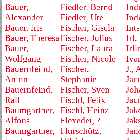
Bauer,
Fiedler, Bernd
Ind
Alexander
Fiedler, Ute
Ind
Bauer, Iris
Fischer, Gisela
Ints
Bauer, Theresa
Fischer, Julius
Irl,
Bauer,
Fischer, Laura
Irli
Wolfgang
Fischer, Nicole
Iva
Bauernfeind,
Fischer,
J., 
Anton
Stephanie
Jac
Bauernfeind,
Fischer, Sven
Joh
Ralf
Fischl, Felix
Jac
Baumgartner,
Fischl, Heinz
Jak
Alfons
Flexeder, ?
Jak
Baumgartner,
Flurschütz,
Jan