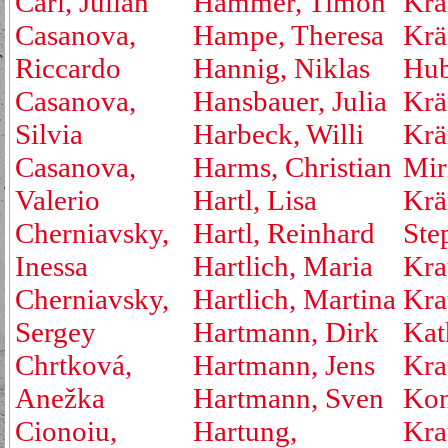
Carl, Julian
Hammer, Timon
Kra
Casanova,
Hampe, Theresa
Krä
Riccardo
Hannig, Niklas
Hub
Casanova,
Hansbauer, Julia
Krä
Silvia
Harbeck, Willi
Krä
Casanova,
Harms, Christian
Mir
Valerio
Hartl, Lisa
Krä
Cherniavsky,
Hartl, Reinhard
Ste
Inessa
Hartlich, Maria
Kra
Cherniavsky,
Hartlich, Martina
Kra
Sergey
Hartmann, Dirk
Kat
Chrtková,
Hartmann, Jens
Kra
Anežka
Hartmann, Sven
Kon
Cionoiu,
Hartung,
Kra