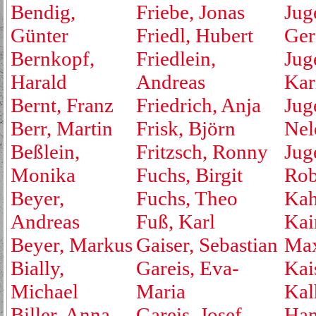
Bendig,
Friebe, Jonas
Jug
Günter
Friedl, Hubert
Ger
Bernkopf,
Friedlein,
Jug
Harald
Andreas
Kar
Bernt, Franz
Friedrich, Anja
Jug
Berr, Martin
Frisk, Björn
Nel
Beßlein,
Fritzsch, Ronny
Jug
Monika
Fuchs, Birgit
Rob
Beyer,
Fuchs, Theo
Kah
Andreas
Fuß, Karl
Kai
Beyer, Markus
Gaiser, Sebastian
Max
Bially,
Gareis, Eva-
Kai
Michael
Maria
Kal
Biller, Anna
Gareis, Josef
Ha