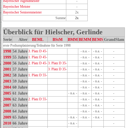
Bayerischer Jugendmeister
-
Bayerischer Meister
-
Bayerischer Seniorenmeister
2x
Summe
2x
Überblick für Hielscher, Gerlinde
Serie
Alter
BEML
BStM
BMM
BEMM
BEMS
GrandSlam
erste Podiumplatzierung/Teilnahme für Serie 1998
1998
54 Jahre
3. Platz D 45-
- n.a. -
- n.a. -
-
1999
55 Jahre
1. Platz D 45-
- n.a. -
- n.a. -
-
2000
56 Jahre
2. Platz D 45-
3. Platz D 35-
- n.a. -
- n.a. -
-
2001
57 Jahre
3. Platz D 35-
- n.a. -
- n.a. -
-
2002
58 Jahre
1. Platz D 55-
- n.a. -
- n.a. -
-
2003
59 Jahre
- n.a. -
- n.a. -
-
2004
60 Jahre
- n.a. -
- n.a. -
-
2005
61 Jahre
- n.a. -
- n.a. -
- n.a. -
-
2006
62 Jahre
2. Platz D 55-
- n.a. -
- n.a. -
-
2007
63 Jahre
- n.a. -
- n.a. -
-
2008
64 Jahre
- n.a. -
- n.a. -
-
2009
65 Jahre
- n.a. -
- n.a. -
- n.a. -
-
2010
66 Jahre
- n.a. -
-