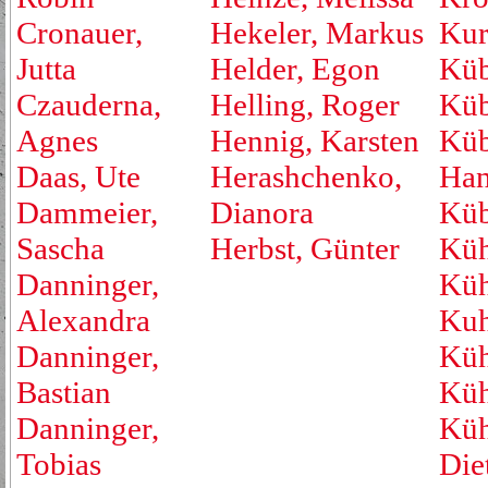
Cronauer,
Hekeler, Markus
Kur
Jutta
Helder, Egon
Küb
Czauderna,
Helling, Roger
Küb
Agnes
Hennig, Karsten
Küb
Daas, Ute
Herashchenko,
Han
Dammeier,
Dianora
Küb
Sascha
Herbst, Günter
Küh
Danninger,
Küh
Alexandra
Kuh
Danninger,
Küh
Bastian
Küh
Danninger,
Küh
Tobias
Die