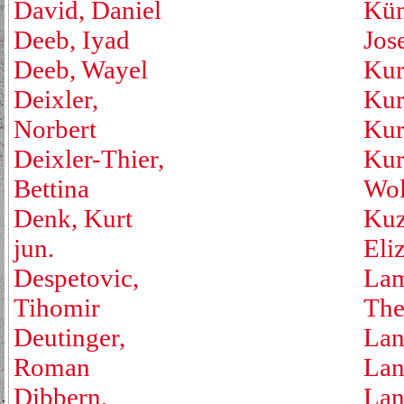
David, Daniel
Küm
Deeb, Iyad
Jos
Deeb, Wayel
Kur
Deixler,
Kur
Norbert
Kur
Deixler-Thier,
Kur
Bettina
Wol
Denk, Kurt
Kuz
jun.
Eli
Despetovic,
Lam
Tihomir
The
Deutinger,
Lan
Roman
Lan
Dibbern,
Lan