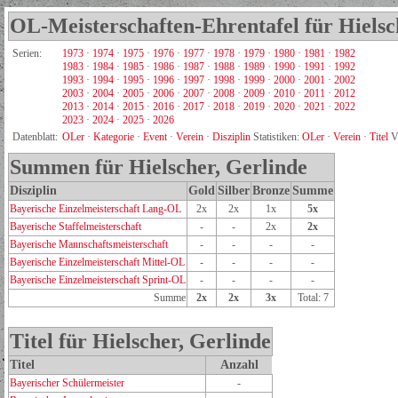
OL-Meisterschaften-Ehrentafel für Hielsc
Serien:
1973
·
1974
·
1975
·
1976
·
1977
·
1978
·
1979
·
1980
·
1981
·
1982
1983
·
1984
·
1985
·
1986
·
1987
·
1988
·
1989
·
1990
·
1991
·
1992
1993
·
1994
·
1995
·
1996
·
1997
·
1998
·
1999
·
2000
·
2001
·
2002
2003
·
2004
·
2005
·
2006
·
2007
·
2008
·
2009
·
2010
·
2011
·
2012
2013
·
2014
·
2015
·
2016
·
2017
·
2018
·
2019
·
2020
·
2021
·
2022
2023
·
2024
·
2025
·
2026
Datenblatt:
OLer
·
Kategorie
·
Event
·
Verein
·
Disziplin
Statistiken:
OLer
·
Verein
·
Titel
V
Summen für Hielscher, Gerlinde
Disziplin
Gold
Silber
Bronze
Summe
Bayerische Einzelmeisterschaft Lang-OL
2x
2x
1x
5x
Bayerische Staffelmeisterschaft
-
-
2x
2x
Bayerische Mannschaftsmeisterschaft
-
-
-
-
Bayerische Einzelmeisterschaft Mittel-OL
-
-
-
-
Bayerische Einzelmeisterschaft Sprint-OL
-
-
-
-
Summe
2x
2x
3x
Total: 7
Titel für Hielscher, Gerlinde
Titel
Anzahl
Bayerischer Schülermeister
-