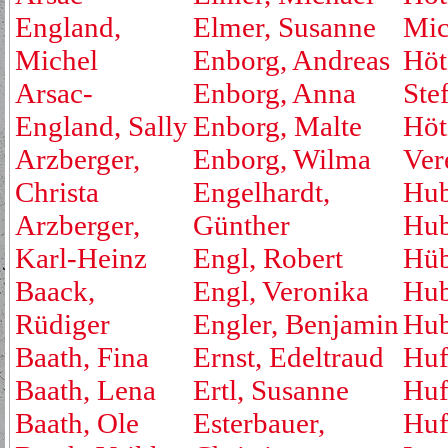
England,
Elmer, Susanne
Mic
Michel
Enborg, Andreas
Höt
Arsac-
Enborg, Anna
Ste
England, Sally
Enborg, Malte
Höt
Arzberger,
Enborg, Wilma
Ver
Christa
Engelhardt,
Hub
Arzberger,
Günther
Hub
Karl-Heinz
Engl, Robert
Hüb
Baack,
Engl, Veronika
Hub
Rüdiger
Engler, Benjamin
Hub
Baath, Fina
Ernst, Edeltraud
Huf
Baath, Lena
Ertl, Susanne
Huf
Baath, Ole
Esterbauer,
Huf