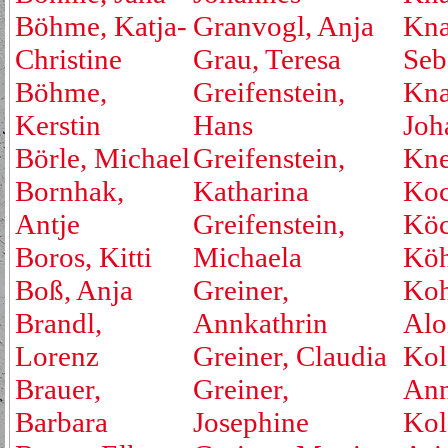
Böhme, Katja-
Granvogl, Anja
Kna
Christine
Grau, Teresa
Seb
Böhme,
Greifenstein,
Kna
Kerstin
Hans
Joh
Börle, Michael
Greifenstein,
Kne
Bornhak,
Katharina
Koc
Antje
Greifenstein,
Köc
Boros, Kitti
Michaela
Köh
Boß, Anja
Greiner,
Koh
Brandl,
Annkathrin
Alo
Lorenz
Greiner, Claudia
Kol
Brauer,
Greiner,
An
Barbara
Josephine
Kol