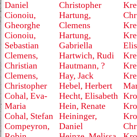
Daniel
Christopher
Kre
Cionoiu,
Hartung,
Chr
Gheorghe
Clemens
Kre
Cionoiu,
Hartung,
Kre
Sebastian
Gabriella
Eli
Clemens,
Hartwich, Rudi
Kre
Christian
Hautmann, ?
Kre
Clemens,
Hay, Jack
Kre
Christopher
Hebel, Herbert
Mar
Cohal, Eva-
Hecht, Elisabeth
Kro
Maria
Hein, Renate
Kro
Cohal, Stefan
Heininger,
Kro
Compeyron,
Daniel
Chr
Robin
Heinze, Melissa
Kro