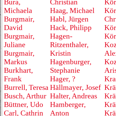
Bura,
Christian
Kör
Michaela
Haag, Michael
Kör
Burgmair,
Habl, Jürgen
Chr
David
Hack, Philipp
Kör
Burgmair,
Hagen-
Kör
Juliane
Ritzenthaler,
Koz
Burgmair,
Kristin
Ale
Markus
Hagenburger,
Koz
Burkhart,
Stephanie
Ari
Frank
Hager, ?
Kraf
Burrell, Teresa
Hällmayer, Josef
Krä
Busch, Arthur
Halter, Andreas
Krä
Büttner, Udo
Hamberger,
Krä
Carl, Cathrin
Anton
Krä