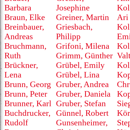
Barbara
Josephine
Kol
Braun, Elke
Greiner, Martin
Ari
Breinbauer,
Griesbach,
Kol
Andreas
Philipp
Emi
Bruchmann,
Grifoni, Milena
Kol
Ruth
Grimm, Günther
Valt
Brückner,
Grübel, Emily
Kol
Lena
Grübel, Lina
Kop
Brunn, Georg
Gruber, Andrea
Chr
Brunn, Peter
Gruber, Daniela
Kop
Brunner, Karl
Gruber, Stefan
Sie
Buchdrucker,
Günnel, Robert
Kör
Rudolf
Gunsenheimer,
Ste