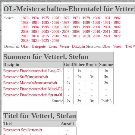
OL-Meisterschaften-Ehrentafel für Vetterl
Serien:
1973
·
1974
·
1975
·
1976
·
1977
·
1978
·
1979
·
1980
·
1981
·
1982
1983
·
1984
·
1985
·
1986
·
1987
·
1988
·
1989
·
1990
·
1991
·
1992
1993
·
1994
·
1995
·
1996
·
1997
·
1998
·
1999
·
2000
·
2001
·
2002
2003
·
2004
·
2005
·
2006
·
2007
·
2008
·
2009
·
2010
·
2011
·
2012
2013
·
2014
·
2015
·
2016
·
2017
·
2018
·
2019
·
2020
·
2021
·
2022
2023
·
2024
·
2025
·
2026
Datenblatt:
OLer
·
Kategorie
·
Event
·
Verein
·
Disziplin
Statistiken:
OLer
·
Verein
·
Titel
V
Summen für Vetterl, Stefan
Disziplin
Gold
Silber
Bronze
Summe
Bayerische Einzelmeisterschaft Lang-OL
-
1x
-
1x
Bayerische Staffelmeisterschaft
-
2x
3x
5x
Bayerische Mannschaftsmeisterschaft
2x
-
-
2x
Bayerische Einzelmeisterschaft Mittel-OL
-
-
-
-
Bayerische Einzelmeisterschaft Sprint-OL
-
-
-
-
Summe
2x
3x
3x
Total: 8
Titel für Vetterl, Stefan
Titel
Anzahl
Bayerischer Schülermeister
-