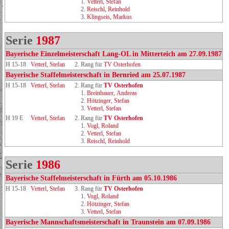
1.
Vetterl, Stefan
2.
Reischl, Reinhold
3.
Klingseis, Markus
Serie
1987
Bayerische Einzelmeisterschaft Lang-OL in Mitterteich am 27.09.1987
H 15-18
Vetterl, Stefan
2. Rang für
TV Osterhofen
Bayerische Staffelmeisterschaft in Bernried am 25.07.1987
H 15-18
Vetterl, Stefan
2. Rang für
TV Osterhofen
1.
Breinbauer, Andreas
2.
Hötzinger, Stefan
3.
Vetterl, Stefan
H 19 E
Vetterl, Stefan
2. Rang für
TV Osterhofen
1.
Vogl, Roland
2.
Vetterl, Stefan
3.
Reischl, Reinhold
Serie
1986
Bayerische Staffelmeisterschaft in Fürth am 05.10.1986
H 15-18
Vetterl, Stefan
3. Rang für
TV Osterhofen
1.
Vogl, Roland
2.
Hötzinger, Stefan
3.
Vetterl, Stefan
Bayerische Mannschaftsmeisterschaft in Traunstein am 07.09.1986