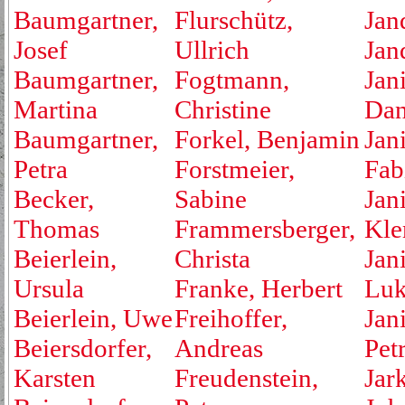
Baumgartner,
Flurschütz,
Jan
Josef
Ullrich
Jan
Baumgartner,
Fogtmann,
Jan
Martina
Christine
Dan
Baumgartner,
Forkel, Benjamin
Jan
Petra
Forstmeier,
Fab
Becker,
Sabine
Jan
Thomas
Frammersberger,
Kle
Beierlein,
Christa
Jan
Ursula
Franke, Herbert
Luk
Beierlein, Uwe
Freihoffer,
Jan
Beiersdorfer,
Andreas
Pet
Karsten
Freudenstein,
Jar