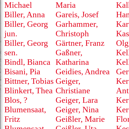
Michael
Maria
Kal
Biller, Anna
Gareis, Josef
Ha
Biller, Georg
Garhammer,
Kar
jun.
Christoph
Kas
Biller, Georg
Gärtner, Franz
Olg
sen.
Gaßner,
Kell
Bindl, Bianca
Katharina
Kel
Bisani, Pia
Geidies, Andrea
Ger
Bittner, Tobias
Geiger,
Ker
Blinkert, Thea
Christiane
Ant
Blos, ?
Geiger, Lara
Ker
Blumensaat,
Geiger, Nina
Ker
Fritz
Geißler, Marie
Flo
Blumensaat,
Geißler, Uta
Kest