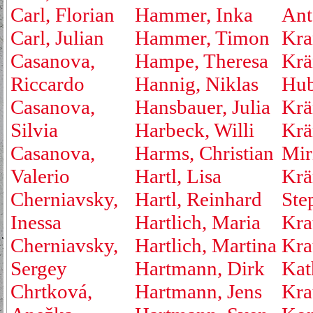
Carl, Florian
Hammer, Inka
Ant
Carl, Julian
Hammer, Timon
Kra
Casanova,
Hampe, Theresa
Krä
Riccardo
Hannig, Niklas
Hub
Casanova,
Hansbauer, Julia
Krä
Silvia
Harbeck, Willi
Krä
Casanova,
Harms, Christian
Mir
Valerio
Hartl, Lisa
Krä
Cherniavsky,
Hartl, Reinhard
Ste
Inessa
Hartlich, Maria
Kra
Cherniavsky,
Hartlich, Martina
Kra
Sergey
Hartmann, Dirk
Kat
Chrtková,
Hartmann, Jens
Kra