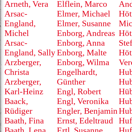
Arneth, Vera
Elflein, Marco
And
Arsac-
Elmer, Michael
Höt
England,
Elmer, Susanne
Mic
Michel
Enborg, Andreas
Höt
Arsac-
Enborg, Anna
Ste
England, Sally
Enborg, Malte
Höt
Arzberger,
Enborg, Wilma
Ver
Christa
Engelhardt,
Hub
Arzberger,
Günther
Hub
Karl-Heinz
Engl, Robert
Hüb
Baack,
Engl, Veronika
Hub
Rüdiger
Engler, Benjamin
Hub
Baath, Fina
Ernst, Edeltraud
Huf
Baath, Lena
Ertl, Susanne
Huf