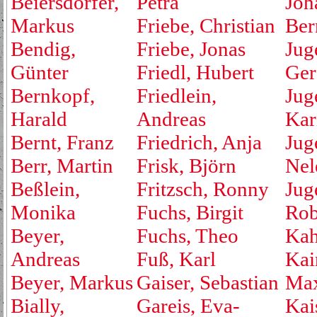
Beiersdorfer,
Petra
Joh
Markus
Friebe, Christian
Ber
Bendig,
Friebe, Jonas
Jug
Günter
Friedl, Hubert
Ger
Bernkopf,
Friedlein,
Jug
Harald
Andreas
Kar
Bernt, Franz
Friedrich, Anja
Jug
Berr, Martin
Frisk, Björn
Nel
Beßlein,
Fritzsch, Ronny
Jug
Monika
Fuchs, Birgit
Rob
Beyer,
Fuchs, Theo
Kah
Andreas
Fuß, Karl
Kai
Beyer, Markus
Gaiser, Sebastian
Max
Bially,
Gareis, Eva-
Kai