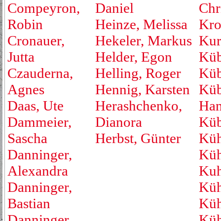
Compeyron,
Daniel
Chr
Robin
Heinze, Melissa
Kro
Cronauer,
Hekeler, Markus
Kur
Jutta
Helder, Egon
Küb
Czauderna,
Helling, Roger
Küb
Agnes
Hennig, Karsten
Küb
Daas, Ute
Herashchenko,
Han
Dammeier,
Dianora
Küb
Sascha
Herbst, Günter
Küh
Danninger,
Küh
Alexandra
Kuh
Danninger,
Küh
Bastian
Küh
Danninger,
Küh