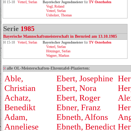
H 15-18
Vetterl, Stefan
Bayerischer Jugendmeister
für
TV Osterhofen
Vogl, Roland
Vetterl, Stefan
Unholzer, Thomas
Serie
1985
Bayerische Mannschaftsmeisterschaft in Bernried am 13.10.1985
H 15-18
Vetterl, Stefan
Bayerischer Jugendmeister
für
TV Osterhofen
Vetterl, Stefan
Hötzinger, Stefan
Wagner, Markus
alle OL-Meisterschaften-Ehrentafel-Plazierten:
Able,
Ebert, Josephine
Her
Christian
Ebert, Nora
Her
Achatz,
Ebert, Roger
Ale
Benedikt
Ebner, Franz
Her
Adam,
Ebneth, Alfons
Ang
Anneliese
Ebneth, Benedict
Her