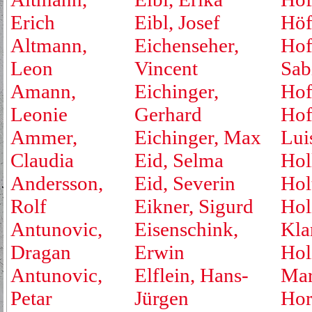
Erich
Eibl, Josef
Höf
Altmann,
Eichenseher,
Hof
Leon
Vincent
Sab
Amann,
Eichinger,
Hof
Leonie
Gerhard
Hof
Ammer,
Eichinger, Max
Lui
Claudia
Eid, Selma
Hol
Andersson,
Eid, Severin
Hol
Rolf
Eikner, Sigurd
Hol
Antunovic,
Eisenschink,
Kla
Dragan
Erwin
Hol
Antunovic,
Elflein, Hans-
Mar
Petar
Jürgen
Hor