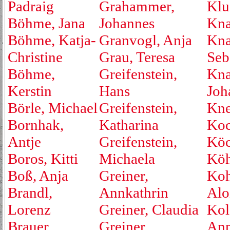
Padraig
Grahammer,
Klu
Böhme, Jana
Johannes
Kna
Böhme, Katja-
Granvogl, Anja
Kna
Christine
Grau, Teresa
Seb
Böhme,
Greifenstein,
Kna
Kerstin
Hans
Joh
Börle, Michael
Greifenstein,
Kne
Bornhak,
Katharina
Koc
Antje
Greifenstein,
Köc
Boros, Kitti
Michaela
Köh
Boß, Anja
Greiner,
Koh
Brandl,
Annkathrin
Alo
Lorenz
Greiner, Claudia
Kol
Brauer,
Greiner,
An