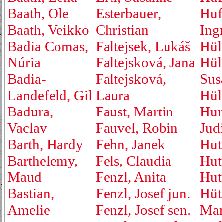
Baath, Ole
Esterbauer,
Huf
Baath, Veikko
Christian
Ing
Badia Comas,
Faltejsek, Lukáš
Hül
Núria
Faltejsková, Jana
Hül
Badia-
Faltejsková,
Sus
Landefeld, Gil
Laura
Hül
Badura,
Faust, Martin
Hu
Vaclav
Fauvel, Robin
Jud
Barth, Hardy
Fehn, Janek
Hut
Barthelemy,
Fels, Claudia
Hut
Maud
Fenzl, Anita
Hut
Bastian,
Fenzl, Josef jun.
Hüt
Amelie
Fenzl, Josef sen.
Mar