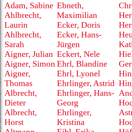
Adam, Sabine
Ebneth,
Chr
Ahlbrecht,
Maximilian
Her
Laurin
Ecker, Doris
Her
Ahlbrecht,
Ecker, Hans-
Heu
Sarah
Jürgen
Kat
Aigner, Julian
Eckert, Nele
Hie
Aigner, Simon
Ehrl, Blandine
Ger
Aigner,
Ehrl, Lyonel
Hin
Thomas
Ehrlinger, Astrid
Hin
Albrecht,
Ehrlinger, Hans-
And
Dieter
Georg
Hoc
Albrecht,
Ehrlinger,
Ast
Horst
Kristina
Hoc
Altmann,
Eibl, Erika
Höf