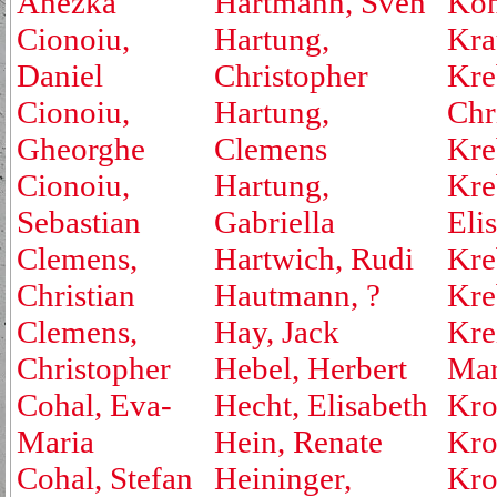
Anežka
Hartmann, Sven
Kon
Cionoiu,
Hartung,
Kra
Daniel
Christopher
Kre
Cionoiu,
Hartung,
Chr
Gheorghe
Clemens
Kre
Cionoiu,
Hartung,
Kre
Sebastian
Gabriella
Eli
Clemens,
Hartwich, Rudi
Kre
Christian
Hautmann, ?
Kre
Clemens,
Hay, Jack
Kre
Christopher
Hebel, Herbert
Mar
Cohal, Eva-
Hecht, Elisabeth
Kro
Maria
Hein, Renate
Kro
Cohal, Stefan
Heininger,
Kro