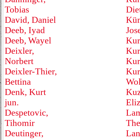
Tobias
Die
David, Daniel
Küm
Deeb, Iyad
Jos
Deeb, Wayel
Kur
Deixler,
Kur
Norbert
Kur
Deixler-Thier,
Kur
Bettina
Wol
Denk, Kurt
Kuz
jun.
Eli
Despetovic,
Lam
Tihomir
The
Deutinger,
Lan