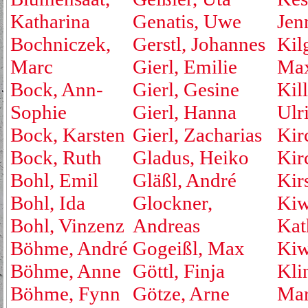
Katharina
Genatis, Uwe
Jen
Bochniczek,
Gerstl, Johannes
Kil
Marc
Gierl, Emilie
Max
Bock, Ann-
Gierl, Gesine
Kill
Sophie
Gierl, Hanna
Ulr
Bock, Karsten
Gierl, Zacharias
Kir
Bock, Ruth
Gladus, Heiko
Kirc
Bohl, Emil
Gläßl, André
Kir
Bohl, Ida
Glockner,
Kiw
Bohl, Vinzenz
Andreas
Kat
Böhme, André
Gogeißl, Max
Kiw
Böhme, Anne
Göttl, Finja
Kli
Böhme, Fynn
Götze, Arne
Mar