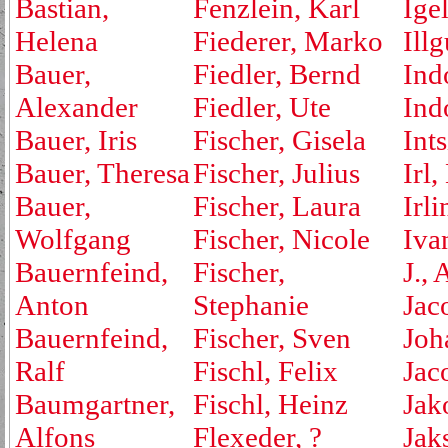
Bastian,
Fenzlein, Karl
Ige
Helena
Fiederer, Marko
Ill
Bauer,
Fiedler, Bernd
Ind
Alexander
Fiedler, Ute
Ind
Bauer, Iris
Fischer, Gisela
Ints
Bauer, Theresa
Fischer, Julius
Irl,
Bauer,
Fischer, Laura
Irli
Wolfgang
Fischer, Nicole
Iva
Bauernfeind,
Fischer,
J., 
Anton
Stephanie
Jac
Bauernfeind,
Fischer, Sven
Joh
Ralf
Fischl, Felix
Jac
Baumgartner,
Fischl, Heinz
Jak
Alfons
Flexeder, ?
Jak