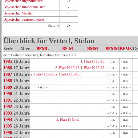
Bayerischer Jugendmeister
2x
Bayerischer Juniorenmeister
-
Bayerischer Meister
-
Bayerischer Seniorenmeister
-
Summe
2x
Überblick für Vetterl, Stefan
Serie
Alter
BEML
BStM
BMM
BEMM
BEMS
Gr
erste Podiumplatzierung/Teilnahme für Serie 1985
1985
16 Jahre
1. Platz H 15-18
- n.a. -
- n.a. -
1986
17 Jahre
3. Platz H 15-18
1. Platz H 15-18
- n.a. -
- n.a. -
1987
18 Jahre
2. Platz H 15-18
2. Platz H 15-18
- n.a. -
- n.a. -
1988
19 Jahre
- n.a. -
- n.a. -
1989
20 Jahre
- n.a. -
- n.a. -
- n.a. -
1990
21 Jahre
- n.a. -
- n.a. -
1991
22 Jahre
- n.a. -
- n.a. -
1992
23 Jahre
- n.a. -
- n.a. -
1993
24 Jahre
- n.a. -
- n.a. -
1994
25 Jahre
3. Platz H 19 E
- n.a. -
- n.a. -
1995
26 Jahre
- n.a. -
- n.a. -
1996
27 Jahre
- n.a. -
- n.a. -