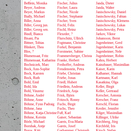
Beßlein, Monika
Fischer, Julius
Janda, Dieter
Beyer, Andreas
Fischer, Laura
Janda, Walter
Beyer, Markus
Fischer, Nicole
Janischowsky, Daniel
Bially, Michael
Fischer, Stephanie
Janischowsky, Fabian
Biller, Anna
Fischer, Sven
Janischowsky, Klemens
Biller, Georg jun.
Fischl, Felix
Janischowsky, Lukas
Biller, Georg sen.
Fischl, Heinz
Janischowsky, Petra
Bindl, Bianca
Flexeder, ?
Jarkov, Viktor
Bisani, Pia
Flurschütz, Ullrich
Johansson, Bernt
Bittner, Tobias
Fogtmann, Christine
Jugenheimer, Gerd
Blinkert, Thea
Forkel, Benjamin
Jugenheimer, Karin
Blos, ?
Forstmeier, Sabine
Jugenheimer, Nele
Blumensaat, Fritz
Frammersberger, Christa
Jugenheimer, Robin
Blumensaat, Katharina
Franke, Herbert
Kahra, Herbert
Bochniczek, Marc
Freihoffer, Andreas
Kainzbauer, Maximilian
Bock, Ann-Sophie
Freudenstein, Petra
Kaiser, Karin
Bock, Karsten
Friebe, Christian
Kalhamer, Hannah
Bock, Ruth
Friebe, Jonas
Kartmann, Karl
Bohl, Emil
Friedl, Hubert
Kasatkina, Olga
Bohl, Ida
Friedlein, Andreas
Keller, Birgit
Bohl, Vinzenz
Friedrich, Anja
Keller, Gertraud
Böhme, André
Frisk, Björn
Kerscher, Antonia
Böhme, Anne
Fritzsch, Ronny
Kerscher, Franz
Böhme, Fynn Padraig
Fuchs, Birgit
Kerschl, Florian
Böhme, Jana
Fuchs, Theo
Kestler, Jennifer
Böhme, Katja-Christine
Fuß, Karl
Kilger, Maximilian
Böhme, Kerstin
Gaiser, Sebastian
Killinger, Ulrike
Börle, Michael
Gareis, Eva-Maria
Kirchberg, Jörg
Bornhak, Antje
Gareis, Josef
Kirchfeld, Iris
Boros, Kitti
Garhammer, Christoph
Kirsch, Stefan