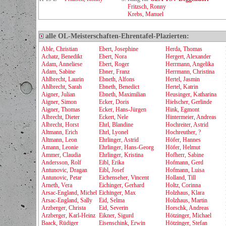
Fritzsch, Ronny
Krebs, Manuel
alle OL-Meisterschaften-Ehrentafel-Plazierten:
Able, Christian
Ebert, Josephine
Herda, Thomas
Achatz, Benedikt
Ebert, Nora
Hergert, Alexander
Adam, Anneliese
Ebert, Roger
Herrmann, Angelika
Adam, Sabine
Ebner, Franz
Herrmann, Christina
Ahlbrecht, Laurin
Ebneth, Alfons
Hertel, Jasmin
Ahlbrecht, Sarah
Ebneth, Benedict
Hertel, Katrin
Aigner, Julian
Ebneth, Maximilian
Heusinger, Katharina
Aigner, Simon
Ecker, Doris
Hielscher, Gerlinde
Aigner, Thomas
Ecker, Hans-Jürgen
Hink, Egmont
Albrecht, Dieter
Eckert, Nele
Hintermeier, Andreas
Albrecht, Horst
Ehrl, Blandine
Hochreiter, Astrid
Altmann, Erich
Ehrl, Lyonel
Hochreuther, ?
Altmann, Leon
Ehrlinger, Astrid
Höfer, Hannes
Amann, Leonie
Ehrlinger, Hans-Georg
Höfer, Helmut
Ammer, Claudia
Ehrlinger, Kristina
Hofherr, Sabine
Andersson, Rolf
Eibl, Erika
Hofmann, Gerd
Antunovic, Dragan
Eibl, Josef
Hofmann, Luisa
Antunovic, Petar
Eichenseher, Vincent
Holland, Till
Arneth, Vera
Eichinger, Gerhard
Holtz, Corinna
Arsac-England, Michel
Eichinger, Max
Holzhaus, Klara
Arsac-England, Sally
Eid, Selma
Holzhaus, Martin
Arzberger, Christa
Eid, Severin
Horschk, Andreas
Arzberger, Karl-Heinz
Eikner, Sigurd
Hötzinger, Michael
Baack, Rüdiger
Eisenschink, Erwin
Hötzinger, Stefan