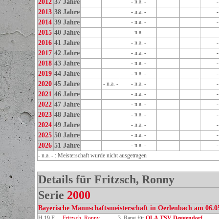
2012
37 Jahre
- n.a. -
2013
38 Jahre
- n.a. -
2014
39 Jahre
- n.a. -
2015
40 Jahre
- n.a. -
2016
41 Jahre
- n.a. -
2017
42 Jahre
- n.a. -
2018
43 Jahre
- n.a. -
2019
44 Jahre
- n.a. -
2020
45 Jahre
- n.a. -
- n.a. -
2021
46 Jahre
- n.a. -
2022
47 Jahre
- n.a. -
2023
48 Jahre
- n.a. -
2024
49 Jahre
- n.a. -
2025
50 Jahre
- n.a. -
2026
51 Jahre
- n.a. -
- n.a. - : Meisterschaft wurde nicht ausgetragen
Details für Fritzsch, Ronny
Serie
2000
Bayerische Mannschaftsmeisterschaft in Oerlenbach am 06.0
H 19 E
Fritzsch, Ronny
3. Rang für
OLA TSV Deggendorf