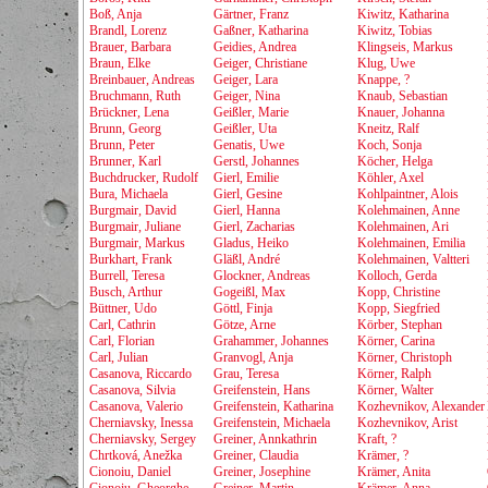
Boß, Anja
Gärtner, Franz
Kiwitz, Katharina
Brandl, Lorenz
Gaßner, Katharina
Kiwitz, Tobias
Brauer, Barbara
Geidies, Andrea
Klingseis, Markus
Braun, Elke
Geiger, Christiane
Klug, Uwe
Breinbauer, Andreas
Geiger, Lara
Knappe, ?
Bruchmann, Ruth
Geiger, Nina
Knaub, Sebastian
Brückner, Lena
Geißler, Marie
Knauer, Johanna
Brunn, Georg
Geißler, Uta
Kneitz, Ralf
Brunn, Peter
Genatis, Uwe
Koch, Sonja
Brunner, Karl
Gerstl, Johannes
Köcher, Helga
Buchdrucker, Rudolf
Gierl, Emilie
Köhler, Axel
Bura, Michaela
Gierl, Gesine
Kohlpaintner, Alois
Burgmair, David
Gierl, Hanna
Kolehmainen, Anne
Burgmair, Juliane
Gierl, Zacharias
Kolehmainen, Ari
Burgmair, Markus
Gladus, Heiko
Kolehmainen, Emilia
Burkhart, Frank
Gläßl, André
Kolehmainen, Valtteri
Burrell, Teresa
Glockner, Andreas
Kolloch, Gerda
Busch, Arthur
Gogeißl, Max
Kopp, Christine
Büttner, Udo
Göttl, Finja
Kopp, Siegfried
Carl, Cathrin
Götze, Arne
Körber, Stephan
Carl, Florian
Grahammer, Johannes
Körner, Carina
Carl, Julian
Granvogl, Anja
Körner, Christoph
Casanova, Riccardo
Grau, Teresa
Körner, Ralph
Casanova, Silvia
Greifenstein, Hans
Körner, Walter
Casanova, Valerio
Greifenstein, Katharina
Kozhevnikov, Alexander
Cherniavsky, Inessa
Greifenstein, Michaela
Kozhevnikov, Arist
Cherniavsky, Sergey
Greiner, Annkathrin
Kraft, ?
Chrtková, Anežka
Greiner, Claudia
Krämer, ?
Cionoiu, Daniel
Greiner, Josephine
Krämer, Anita