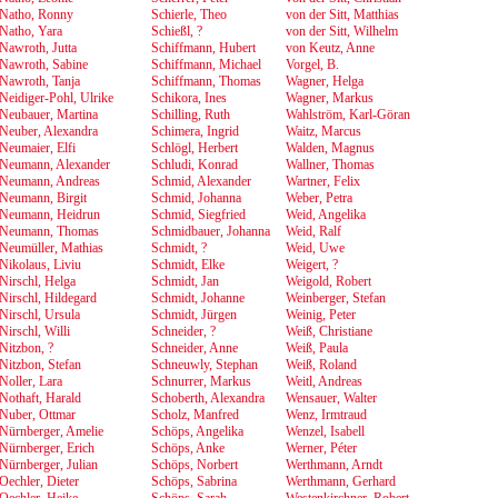
Natho, Ronny
Schierle, Theo
von der Sitt, Matthias
Natho, Yara
Schießl, ?
von der Sitt, Wilhelm
Nawroth, Jutta
Schiffmann, Hubert
von Keutz, Anne
Nawroth, Sabine
Schiffmann, Michael
Vorgel, B.
Nawroth, Tanja
Schiffmann, Thomas
Wagner, Helga
Neidiger-Pohl, Ulrike
Schikora, Ines
Wagner, Markus
Neubauer, Martina
Schilling, Ruth
Wahlström, Karl-Göran
Neuber, Alexandra
Schimera, Ingrid
Waitz, Marcus
Neumaier, Elfi
Schlögl, Herbert
Walden, Magnus
Neumann, Alexander
Schludi, Konrad
Wallner, Thomas
Neumann, Andreas
Schmid, Alexander
Wartner, Felix
Neumann, Birgit
Schmid, Johanna
Weber, Petra
Neumann, Heidrun
Schmid, Siegfried
Weid, Angelika
Neumann, Thomas
Schmidbauer, Johanna
Weid, Ralf
Neumüller, Mathias
Schmidt, ?
Weid, Uwe
Nikolaus, Liviu
Schmidt, Elke
Weigert, ?
Nirschl, Helga
Schmidt, Jan
Weigold, Robert
Nirschl, Hildegard
Schmidt, Johanne
Weinberger, Stefan
Nirschl, Ursula
Schmidt, Jürgen
Weinig, Peter
Nirschl, Willi
Schneider, ?
Weiß, Christiane
Nitzbon, ?
Schneider, Anne
Weiß, Paula
Nitzbon, Stefan
Schneuwly, Stephan
Weiß, Roland
Noller, Lara
Schnurrer, Markus
Weitl, Andreas
Nothaft, Harald
Schoberth, Alexandra
Wensauer, Walter
Nuber, Ottmar
Scholz, Manfred
Wenz, Irmtraud
Nürnberger, Amelie
Schöps, Angelika
Wenzel, Isabell
Nürnberger, Erich
Schöps, Anke
Werner, Péter
Nürnberger, Julian
Schöps, Norbert
Werthmann, Arndt
Oechler, Dieter
Schöps, Sabrina
Werthmann, Gerhard