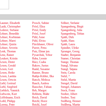
Laumer, Elisabeth
Prosch, Sabine
Söllner, Stefanie
Lazik, Christopher
Prösl, Elisa
Spangenberg, Birgit
Lederer, Stefanie
Prösl, Emily
Spangenberg, Julia
Lehner, Benedikt
Prösl, Josef
Spangenberg, Tobias
Lehner, Korbinian
Pühl, Anne
Späth, Dirk
Lehner, Marei
Pühl, Elvira
Späth, Hans
Lehner, Quirin
Pürckhauer, Oliver
Späth, Laura
Lehner, Severin
Purrer, Petra
Spindler, Ulrike
Lenk, Thomas
Putz, Elmar jun.
Spranger, Georg
Lenz, Rainer
Pysarchuk, Yehor
Stadter, Benjamin
Leukert, Kristin
Raba, Leonie
Stamer, Christian
Lexen, Dieter
Rácz, Csaba
Stange, Thomas
Lexen, Gerald
Rakow, Justus
Stangl, Silvana
Lexen, Gert
Rankl, Susanne
Stangl, Tatjana
Lexen, Heike
Ranner, Bruno
Stein, Carola
Lexen, Laetitia
Rathje-Kübler, Ilka
Stelzl, ?
Lexen, Ortwin
Ratsch, Melissa
Stelzl, Martin
Liebl, Gertrud
Rauch, Andrea
Stengel, David
Liebl, Siegfried
Rauscher, Fabian
Stengel, Johannes
Lieblich, Yannick
Reb, Margot
Stock, Franz
Liebwein, Kurt
Rehbein, Malte
Stoiber, Albert
Löffelmann, Erich
Reich, David
Stoiber, Toni
Loibl, Philipp
Reichl, Horst
Stollberg, Henner
Lorenz, Peter
Reichl, Josef
Stollberg, Martin