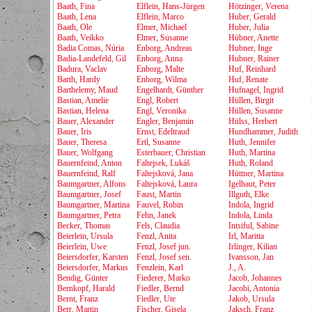
Baath, Fina
Elflein, Hans-Jürgen
Hötzinger, Verena
Baath, Lena
Elflein, Marco
Huber, Gerald
Baath, Ole
Elmer, Michael
Huber, Julia
Baath, Veikko
Elmer, Susanne
Hübner, Anette
Badia Comas, Núria
Enborg, Andreas
Hubner, Inge
Badia-Landefeld, Gil
Enborg, Anna
Hubner, Rainer
Badura, Vaclav
Enborg, Malte
Huf, Reinhard
Barth, Hardy
Enborg, Wilma
Huf, Renate
Barthelemy, Maud
Engelhardt, Günther
Hufnagel, Ingrid
Bastian, Amelie
Engl, Robert
Hüllen, Birgit
Bastian, Helena
Engl, Veronika
Hüllen, Susanne
Bauer, Alexander
Engler, Benjamin
Hülss, Herbert
Bauer, Iris
Ernst, Edeltraud
Hundhammer, Judith
Bauer, Theresa
Ertl, Susanne
Huth, Jennifer
Bauer, Wolfgang
Esterbauer, Christian
Huth, Martina
Bauernfeind, Anton
Faltejsek, Lukáš
Huth, Roland
Bauernfeind, Ralf
Faltejsková, Jana
Hüttner, Martina
Baumgartner, Alfons
Faltejsková, Laura
Igelhaut, Peter
Baumgartner, Josef
Faust, Martin
Illguth, Elke
Baumgartner, Martina
Fauvel, Robin
Indola, Ingrid
Baumgartner, Petra
Fehn, Janek
Indola, Linda
Becker, Thomas
Fels, Claudia
Intsiful, Sabine
Beierlein, Ursula
Fenzl, Anita
Irl, Maritta
Beierlein, Uwe
Fenzl, Josef jun.
Irlinger, Kilian
Beiersdorfer, Karsten
Fenzl, Josef sen.
Ivansson, Jan
Beiersdorfer, Markus
Fenzlein, Karl
J., A.
Bendig, Günter
Fiederer, Marko
Jacob, Johannes
Bernkopf, Harald
Fiedler, Bernd
Jacobi, Antonia
Bernt, Franz
Fiedler, Ute
Jakob, Ursula
Berr, Martin
Fischer, Gisela
Jaksch, Franz