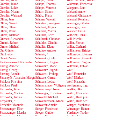
Oechler, Heike
Schöps, Sarah
Westenkirchner, Robert
Oechler, Jakob
Schöps, Thomas
Widmann, Friederike
Oechler, Lukas
Schöps, Vanessa
Wiegandt, Lina
Oechler, Moritz
Schorr, Simon
Wieland, Anne
Oechler, Waltraud
Schötz, Karin
Wieland, Christiane
Ohme, Jens
Schram, Valentin
Wieland, Reinhard
Ohme, Noemi
Schreiner, Wolfgang
Wiesinger, Günter
Ohme, Oliver
Schubert, Jürgen
Wiesinger, Peter
Ohme, Robin
Schubert, Martin
Wiesner, Luisa
Öllers, Dietmar
Schubert, Peter
Wilhelm, Hans
Oneseit, Alexander
Schuberth, Christian
Will, Nicole
Orendt, Robert
Schuldes, Claudia
Willer, Florian
Ortner, Michael
Schuller, Klaus
Willer, Gerhard
Ott, Günter
Schultze, Andrea
Williamson, Bridget
Ott, Heidy
Schwab, ?
Willomitzer, Dietmar
Ovari, Zoltan
Schwanitz, Colin
Willomitzer, Gernot
Parkhomenko, Oleksandra
Schwanitz, Jürgen
Willomitzer, Sigrun
Passig, Annette
Schwanitz, Marie
Wittmann, Fabian
Passig, Georg
Schwanitz, Sigrid
Wolf, ?
Passing, Anneli
Schwarck, Philipp
Wolf, Franziska
Pattantyús-Ábrahám, Margit
Schwarz, Curtis
Wolf, Markus
Pellikka, Kristiina
Schwarz, Lothar
Wolf, Natascha
Pellikka, Petri
Schwarzbauer, Wolfgang
Wolfgramm, Ingo
Penzkofer, Julia
Schwarzkopf, Irma
Wufka, Elke
Penzkofer, Markus
Schweiger, Christian
Wührl, Elisabeth
Penzkofer, Tobias
Schweikl, Michael
Wührl, Hans jun.
Perpainter, ?
Schwendemann, Mona
Wührl, Hans sen.
Perschke, Manuela
Schwerdt, Amelie
Wurpes, Stephanie
Peteratzinger, Elke
Seeger, Friederike
Würzinger, Rainer
Peteratzinger, Martha
Seeger, Guido
Yordanov, Teodor