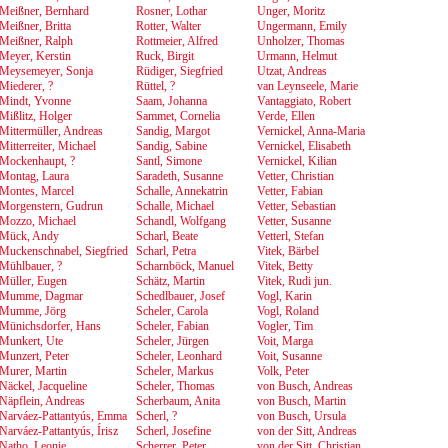
Meißner, Bernhard
Rosner, Lothar
Unger, Moritz
Meißner, Britta
Rotter, Walter
Ungermann, Emily
Meißner, Ralph
Rottmeier, Alfred
Unholzer, Thomas
Meyer, Kerstin
Ruck, Birgit
Urmann, Helmut
Meysemeyer, Sonja
Rüdiger, Siegfried
Utzat, Andreas
Miederer, ?
Rüttel, ?
van Leynseele, Marie
Mindt, Yvonne
Saam, Johanna
Vantaggiato, Robert
Mißlitz, Holger
Sammet, Cornelia
Verde, Ellen
Mittermüller, Andreas
Sandig, Margot
Vernickel, Anna-Maria
Mitterreiter, Michael
Sandig, Sabine
Vernickel, Elisabeth
Mockenhaupt, ?
Santl, Simone
Vernickel, Kilian
Montag, Laura
Saradeth, Susanne
Vetter, Christian
Montes, Marcel
Schalle, Annekatrin
Vetter, Fabian
Morgenstern, Gudrun
Schalle, Michael
Vetter, Sebastian
Mozzo, Michael
Schandl, Wolfgang
Vetter, Susanne
Mück, Andy
Scharl, Beate
Vetterl, Stefan
Muckenschnabel, Siegfried
Scharl, Petra
Vitek, Bärbel
Mühlbauer, ?
Scharnböck, Manuel
Vitek, Betty
Müller, Eugen
Schätz, Martin
Vitek, Rudi jun.
Mumme, Dagmar
Schedlbauer, Josef
Vogl, Karin
Mumme, Jörg
Scheler, Carola
Vogl, Roland
Münichsdorfer, Hans
Scheler, Fabian
Vogler, Tim
Munkert, Ute
Scheler, Jürgen
Voit, Marga
Munzert, Peter
Scheler, Leonhard
Voit, Susanne
Murer, Martin
Scheler, Markus
Volk, Peter
Näckel, Jacqueline
Scheler, Thomas
von Busch, Andreas
Näpflein, Andreas
Scherbaum, Anita
von Busch, Martin
Narváez-Pattantyús, Emma
Scherl, ?
von Busch, Ursula
Narváez-Pattantyús, Írisz
Scherl, Josefine
von der Sitt, Andreas
Natho, Leonie
Scherrer, Peter
von der Sitt, Christian