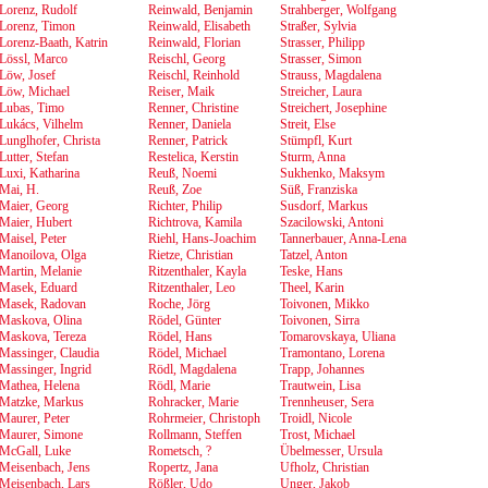
Lorenz, Rudolf
Reinwald, Benjamin
Strahberger, Wolfgang
Lorenz, Timon
Reinwald, Elisabeth
Straßer, Sylvia
Lorenz-Baath, Katrin
Reinwald, Florian
Strasser, Philipp
Lössl, Marco
Reischl, Georg
Strasser, Simon
Löw, Josef
Reischl, Reinhold
Strauss, Magdalena
Löw, Michael
Reiser, Maik
Streicher, Laura
Lubas, Timo
Renner, Christine
Streichert, Josephine
Lukács, Vilhelm
Renner, Daniela
Streit, Else
Lunglhofer, Christa
Renner, Patrick
Stümpfl, Kurt
Lutter, Stefan
Restelica, Kerstin
Sturm, Anna
Luxi, Katharina
Reuß, Noemi
Sukhenko, Maksym
Mai, H.
Reuß, Zoe
Süß, Franziska
Maier, Georg
Richter, Philip
Susdorf, Markus
Maier, Hubert
Richtrova, Kamila
Szacilowski, Antoni
Maisel, Peter
Riehl, Hans-Joachim
Tannerbauer, Anna-Lena
Manoilova, Olga
Rietze, Christian
Tatzel, Anton
Martin, Melanie
Ritzenthaler, Kayla
Teske, Hans
Masek, Eduard
Ritzenthaler, Leo
Theel, Karin
Masek, Radovan
Roche, Jörg
Toivonen, Mikko
Maskova, Olina
Rödel, Günter
Toivonen, Sirra
Maskova, Tereza
Rödel, Hans
Tomarovskaya, Uliana
Massinger, Claudia
Rödel, Michael
Tramontano, Lorena
Massinger, Ingrid
Rödl, Magdalena
Trapp, Johannes
Mathea, Helena
Rödl, Marie
Trautwein, Lisa
Matzke, Markus
Rohracker, Marie
Trennheuser, Sera
Maurer, Peter
Rohrmeier, Christoph
Troidl, Nicole
Maurer, Simone
Rollmann, Steffen
Trost, Michael
McGall, Luke
Rometsch, ?
Übelmesser, Ursula
Meisenbach, Jens
Ropertz, Jana
Ufholz, Christian
Meisenbach, Lars
Rößler, Udo
Unger, Jakob