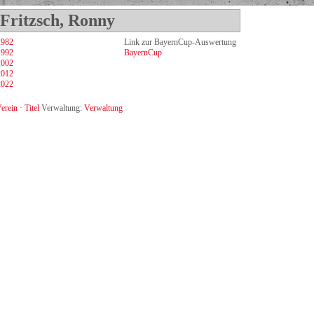
 Fritzsch, Ronny
1982
Link zur BayernCup-Auswertung
1992
BayernCup
2002
2012
2022
erein
·
Titel
Verwaltung:
Verwaltung