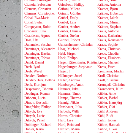
Cionoiu, Gheorghe
Greiner, Martin
Krämer, Anna
Cionoiu, Sebastian
Griesbach, Philipp
Krämer, Antonia
Clemens, Christian
Grifoni, Milena
Kramer, Björn
Clemens, Christopher
Grimm, Günther
Krämer, Hubertus
Cohal, Eva-Maria
Grübel, Emily
Krämer, Jakob
Cohal, Stefan
Grübel, Lina
Krämer, Miriam
Compeyron, Robin
Gruber, Andrea
Krämer, Stephan
Cronauer, Jutta
Gruber, Daniela
Kraus, Antonie
Czauderna, Agnes
Gruber, Stefan
Kraus, Katharina
Daas, Ute
Günnel, Robert
Kraus, Konstantin
Dammeier, Sascha
Gunsenheimer, Christian
Kraus, Sophie
Danninger, Alexandra
Haag, Michael
Krebs, Christian
Danninger, Bastian
Habl, Jürgen
Krebs, Claudia
Danninger, Tobias
Hack, Philipp
Krebs, Elisabeth
David, Daniel
Hagen-Ritzenthaler, Kristin
Krebs, Manuel
Deeb, Iyad
Hagenburger, Stephanie
Krebs, Peter
Deeb, Wayel
Hager, ?
Kreitmeier, Martin
Deixler, Norbert
Hällmayer, Josef
Kroll, Christian
Deixler-Thier, Bettina
Halter, Andreas
Kroll, Susanne
Denk, Kurt jun.
Hamberger, Anton
Krompaß, Christine
Despetovic, Tihomir
Hammer, Inka
Kronawitter, Kurt
Deutinger, Roman
Hammer, Timon
Kübler, Arne
Dibbern, Lucia
Hampe, Theresa
Kübler, Bärbel
Dimov, Kostadin
Hannig, Niklas
Kübler, Hansjörg
Dingfelder, Philipp
Hansbauer, Julia
Kübler, Olaf
Ditrych, Eva
Harbeck, Willi
Kühl, Andreas
Ditrych, Lucie
Harms, Christian
Kühl, Rudi
Ditrych, Pavel
Hartl, Lisa
Kuhn, Tobias
Doblinger, Richard
Hartl, Reinhard
Kühne, Hannah
Döhler, Karla
Hartlich, Maria
Kühne, Lukas