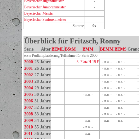
Bayerischer Jugendmeister
-
Bayerischer Juniorenmeister
-
Bayerischer Meister
-
Bayerischer Seniorenmeister
-
Summe
0x
Überblick für Fritzsch, Ronny
Serie
Alter
BEML
BStM
BMM
BEMM
BEMS
Gran
erste Podiumplatzierung/Teilnahme für Serie 2000
2000
25 Jahre
3. Platz H 19 E
- n.a. -
- n.a. -
2001
26 Jahre
- n.a. -
- n.a. -
2002
27 Jahre
- n.a. -
- n.a. -
2003
28 Jahre
- n.a. -
- n.a. -
2004
29 Jahre
- n.a. -
- n.a. -
2005
30 Jahre
- n.a. -
- n.a. -
- n.a. -
2006
31 Jahre
- n.a. -
- n.a. -
2007
32 Jahre
- n.a. -
- n.a. -
2008
33 Jahre
- n.a. -
- n.a. -
2009
34 Jahre
- n.a. -
- n.a. -
- n.a. -
2010
35 Jahre
- n.a. -
2011
36 Jahre
- n.a. -