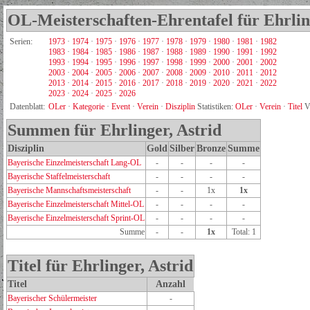
OL-Meisterschaften-Ehrentafel für Ehrlin
Serien:
1973
·
1974
·
1975
·
1976
·
1977
·
1978
·
1979
·
1980
·
1981
·
1982
1983
·
1984
·
1985
·
1986
·
1987
·
1988
·
1989
·
1990
·
1991
·
1992
1993
·
1994
·
1995
·
1996
·
1997
·
1998
·
1999
·
2000
·
2001
·
2002
2003
·
2004
·
2005
·
2006
·
2007
·
2008
·
2009
·
2010
·
2011
·
2012
2013
·
2014
·
2015
·
2016
·
2017
·
2018
·
2019
·
2020
·
2021
·
2022
2023
·
2024
·
2025
·
2026
Datenblatt:
OLer
·
Kategorie
·
Event
·
Verein
·
Disziplin
Statistiken:
OLer
·
Verein
·
Titel
V
Summen für Ehrlinger, Astrid
Disziplin
Gold
Silber
Bronze
Summe
Bayerische Einzelmeisterschaft Lang-OL
-
-
-
-
Bayerische Staffelmeisterschaft
-
-
-
-
Bayerische Mannschaftsmeisterschaft
-
-
1x
1x
Bayerische Einzelmeisterschaft Mittel-OL
-
-
-
-
Bayerische Einzelmeisterschaft Sprint-OL
-
-
-
-
Summe
-
-
1x
Total: 1
Titel für Ehrlinger, Astrid
Titel
Anzahl
Bayerischer Schülermeister
-