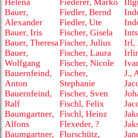
Helena
Fiederer, Marko
Ill
Bauer,
Fiedler, Bernd
Ind
Alexander
Fiedler, Ute
Ind
Bauer, Iris
Fischer, Gisela
Ints
Bauer, Theresa
Fischer, Julius
Irl,
Bauer,
Fischer, Laura
Irli
Wolfgang
Fischer, Nicole
Iva
Bauernfeind,
Fischer,
J., 
Anton
Stephanie
Jac
Bauernfeind,
Fischer, Sven
Joh
Ralf
Fischl, Felix
Jac
Baumgartner,
Fischl, Heinz
Jak
Alfons
Flexeder, ?
Jak
Baumgartner,
Flurschütz,
Jan