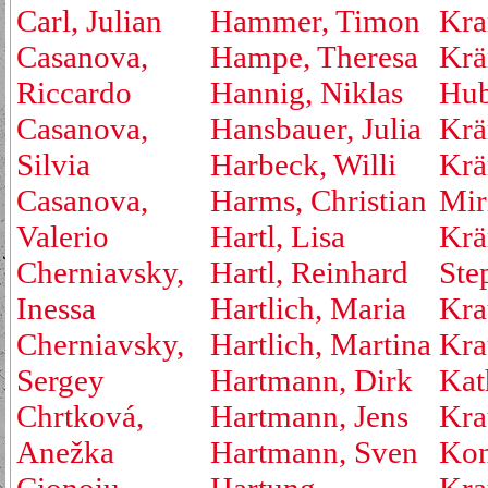
Carl, Julian
Hammer, Timon
Kra
Casanova,
Hampe, Theresa
Krä
Riccardo
Hannig, Niklas
Hub
Casanova,
Hansbauer, Julia
Krä
Silvia
Harbeck, Willi
Krä
Casanova,
Harms, Christian
Mir
Valerio
Hartl, Lisa
Krä
Cherniavsky,
Hartl, Reinhard
Ste
Inessa
Hartlich, Maria
Kra
Cherniavsky,
Hartlich, Martina
Kra
Sergey
Hartmann, Dirk
Kat
Chrtková,
Hartmann, Jens
Kra
Anežka
Hartmann, Sven
Kon