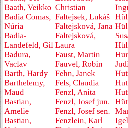
Baath, Veikko
Christian
Ing
Badia Comas,
Faltejsek, Lukáš
Hül
Núria
Faltejsková, Jana
Hül
Badia-
Faltejsková,
Sus
Landefeld, Gil
Laura
Hül
Badura,
Faust, Martin
Hu
Vaclav
Fauvel, Robin
Jud
Barth, Hardy
Fehn, Janek
Hut
Barthelemy,
Fels, Claudia
Hut
Maud
Fenzl, Anita
Hut
Bastian,
Fenzl, Josef jun.
Hüt
Amelie
Fenzl, Josef sen.
Mar
Bastian,
Fenzlein, Karl
Ige