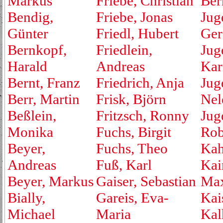
Markus
Friebe, Christian
Ber
Bendig,
Friebe, Jonas
Jug
Günter
Friedl, Hubert
Ger
Bernkopf,
Friedlein,
Jug
Harald
Andreas
Kar
Bernt, Franz
Friedrich, Anja
Jug
Berr, Martin
Frisk, Björn
Nel
Beßlein,
Fritzsch, Ronny
Jug
Monika
Fuchs, Birgit
Rob
Beyer,
Fuchs, Theo
Kah
Andreas
Fuß, Karl
Kai
Beyer, Markus
Gaiser, Sebastian
Max
Bially,
Gareis, Eva-
Kai
Michael
Maria
Kal