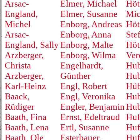
Arsac-
Elmer, Michael
Höt
England,
Elmer, Susanne
Mic
Michel
Enborg, Andreas
Höt
Arsac-
Enborg, Anna
Ste
England, Sally
Enborg, Malte
Höt
Arzberger,
Enborg, Wilma
Ver
Christa
Engelhardt,
Hub
Arzberger,
Günther
Hub
Karl-Heinz
Engl, Robert
Hüb
Baack,
Engl, Veronika
Hub
Rüdiger
Engler, Benjamin
Hub
Baath, Fina
Ernst, Edeltraud
Huf
Baath, Lena
Ertl, Susanne
Huf
Baath, Ole
Esterbauer,
Huf