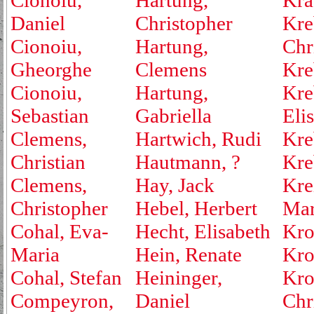
Cionoiu,
Hartung,
Kra
Daniel
Christopher
Kre
Cionoiu,
Hartung,
Chr
Gheorghe
Clemens
Kre
Cionoiu,
Hartung,
Kre
Sebastian
Gabriella
Eli
Clemens,
Hartwich, Rudi
Kre
Christian
Hautmann, ?
Kre
Clemens,
Hay, Jack
Kre
Christopher
Hebel, Herbert
Mar
Cohal, Eva-
Hecht, Elisabeth
Kro
Maria
Hein, Renate
Kro
Cohal, Stefan
Heininger,
Kro
Compeyron,
Daniel
Chr