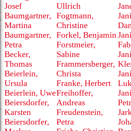
Josef
Ullrich
Jan
Baumgartner,
Fogtmann,
Jan
Martina
Christine
Dan
Baumgartner,
Forkel, Benjamin
Jan
Petra
Forstmeier,
Fab
Becker,
Sabine
Jan
Thomas
Frammersberger,
Kle
Beierlein,
Christa
Jan
Ursula
Franke, Herbert
Luk
Beierlein, Uwe
Freihoffer,
Jan
Beiersdorfer,
Andreas
Pet
Karsten
Freudenstein,
Jar
Beiersdorfer,
Petra
Joh