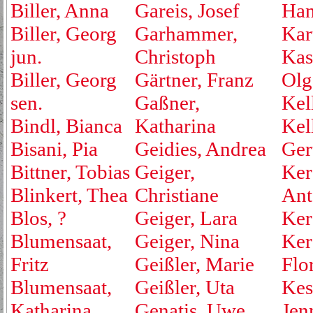
Biller, Anna
Gareis, Josef
Ha
Biller, Georg
Garhammer,
Kar
jun.
Christoph
Kas
Biller, Georg
Gärtner, Franz
Olg
sen.
Gaßner,
Kell
Bindl, Bianca
Katharina
Kel
Bisani, Pia
Geidies, Andrea
Ger
Bittner, Tobias
Geiger,
Ker
Blinkert, Thea
Christiane
Ant
Blos, ?
Geiger, Lara
Ker
Blumensaat,
Geiger, Nina
Ker
Fritz
Geißler, Marie
Flo
Blumensaat,
Geißler, Uta
Kest
Katharina
Genatis, Uwe
Jen