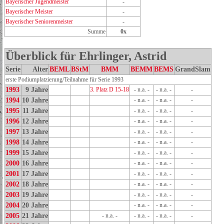
Bayerischer Jugendmeister
-
Bayerischer Meister
-
Bayerischer Seniorenmeister
-
Summe
0x
Überblick für Ehrlinger, Astrid
Serie
Alter
BEML
BStM
BMM
BEMM
BEMS
GrandSlam
erste Podiumplatzierung/Teilnahme für Serie 1993
1993
9 Jahre
3. Platz D 15-18
- n.a. -
- n.a. -
-
1994
10 Jahre
- n.a. -
- n.a. -
-
1995
11 Jahre
- n.a. -
- n.a. -
-
1996
12 Jahre
- n.a. -
- n.a. -
-
1997
13 Jahre
- n.a. -
- n.a. -
-
1998
14 Jahre
- n.a. -
- n.a. -
-
1999
15 Jahre
- n.a. -
- n.a. -
-
2000
16 Jahre
- n.a. -
- n.a. -
-
2001
17 Jahre
- n.a. -
- n.a. -
-
2002
18 Jahre
- n.a. -
- n.a. -
-
2003
19 Jahre
- n.a. -
- n.a. -
-
2004
20 Jahre
- n.a. -
- n.a. -
-
2005
21 Jahre
- n.a. -
- n.a. -
- n.a. -
-