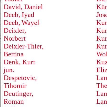
David, Daniel
Küm
Deeb, Iyad
Jos
Deeb, Wayel
Kur
Deixler,
Kur
Norbert
Kur
Deixler-Thier,
Kur
Bettina
Wol
Denk, Kurt
Kuz
jun.
Eli
Despetovic,
Lam
Tihomir
The
Deutinger,
Lan
Roman
Lan