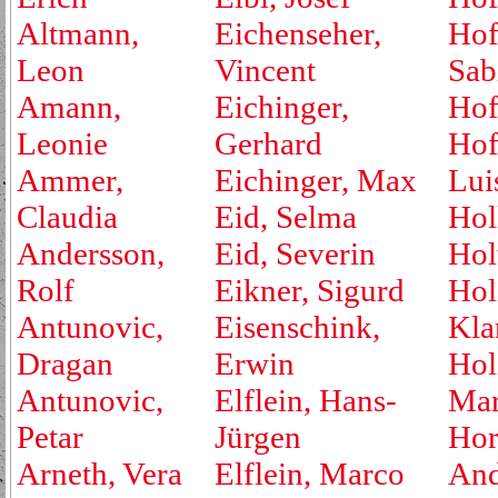
Altmann,
Eichenseher,
Hof
Leon
Vincent
Sab
Amann,
Eichinger,
Hof
Leonie
Gerhard
Hof
Ammer,
Eichinger, Max
Lui
Claudia
Eid, Selma
Hol
Andersson,
Eid, Severin
Hol
Rolf
Eikner, Sigurd
Hol
Antunovic,
Eisenschink,
Kla
Dragan
Erwin
Hol
Antunovic,
Elflein, Hans-
Mar
Petar
Jürgen
Hor
Arneth, Vera
Elflein, Marco
And