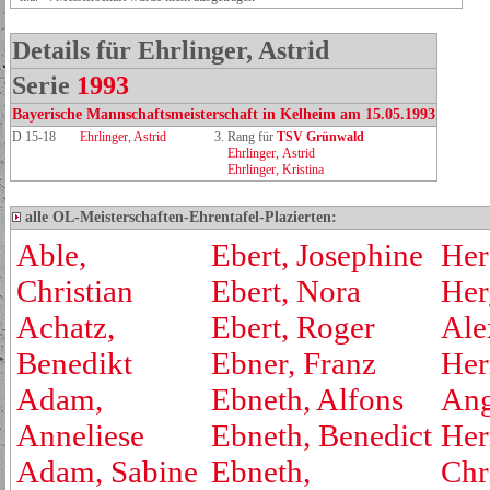
Details für Ehrlinger, Astrid
Serie
1993
Bayerische Mannschaftsmeisterschaft in Kelheim am 15.05.1993
D 15-18
Ehrlinger, Astrid
3. Rang für
TSV Grünwald
Ehrlinger, Astrid
Ehrlinger, Kristina
alle OL-Meisterschaften-Ehrentafel-Plazierten:
Able,
Ebert, Josephine
Her
Christian
Ebert, Nora
Her
Achatz,
Ebert, Roger
Ale
Benedikt
Ebner, Franz
Her
Adam,
Ebneth, Alfons
Ang
Anneliese
Ebneth, Benedict
Her
Adam, Sabine
Ebneth,
Chr