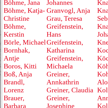
Böhme, Jana
Johannes
Kna
Böhme, Katja-
Granvogl, Anja
Kna
Christine
Grau, Teresa
Seb
Böhme,
Greifenstein,
Kna
Kerstin
Hans
Joh
Börle, Michael
Greifenstein,
Kne
Bornhak,
Katharina
Koc
Antje
Greifenstein,
Köc
Boros, Kitti
Michaela
Köh
Boß, Anja
Greiner,
Koh
Brandl,
Annkathrin
Alo
Lorenz
Greiner, Claudia
Kol
Brauer,
Greiner,
An
Barbara
Josephine
Kol