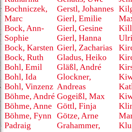
Bochniczek,
Gerstl, Johannes
Kil
Marc
Gierl, Emilie
Max
Bock, Ann-
Gierl, Gesine
Kill
Sophie
Gierl, Hanna
Ulr
Bock, Karsten
Gierl, Zacharias
Kir
Bock, Ruth
Gladus, Heiko
Kirc
Bohl, Emil
Gläßl, André
Kir
Bohl, Ida
Glockner,
Kiw
Bohl, Vinzenz
Andreas
Kat
Böhme, André
Gogeißl, Max
Kiw
Böhme, Anne
Göttl, Finja
Kli
Böhme, Fynn
Götze, Arne
Mar
Padraig
Grahammer,
Klu