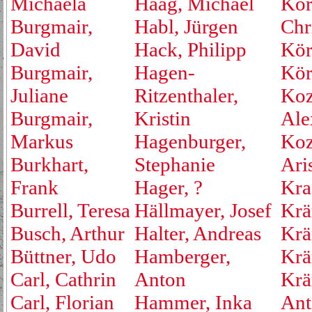
Michaela
Haag, Michael
Kör
Burgmair,
Habl, Jürgen
Chr
David
Hack, Philipp
Kör
Burgmair,
Hagen-
Kör
Juliane
Ritzenthaler,
Koz
Burgmair,
Kristin
Ale
Markus
Hagenburger,
Koz
Burkhart,
Stephanie
Ari
Frank
Hager, ?
Kraf
Burrell, Teresa
Hällmayer, Josef
Krä
Busch, Arthur
Halter, Andreas
Krä
Büttner, Udo
Hamberger,
Krä
Carl, Cathrin
Anton
Krä
Carl, Florian
Hammer, Inka
Ant