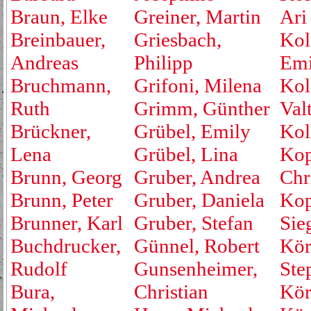
Braun, Elke
Greiner, Martin
Ari
Breinbauer,
Griesbach,
Kol
Andreas
Philipp
Emi
Bruchmann,
Grifoni, Milena
Kol
Ruth
Grimm, Günther
Valt
Brückner,
Grübel, Emily
Kol
Lena
Grübel, Lina
Kop
Brunn, Georg
Gruber, Andrea
Chr
Brunn, Peter
Gruber, Daniela
Kop
Brunner, Karl
Gruber, Stefan
Sie
Buchdrucker,
Günnel, Robert
Kör
Rudolf
Gunsenheimer,
Ste
Bura,
Christian
Kör