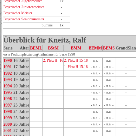
Bayerischer Jugendmeister
1x
Bayerischer Juniorenmeister
-
Bayerischer Meister
-
Bayerischer Seniorenmeister
-
Summe
1x
Überblick für Kneitz, Ralf
Serie
Alter
BEML
BStM
BMM
BEMM
BEMS
GrandSla
erste Podiumplatzierung/Teilnahme für Serie 1990
1990
16 Jahre
2. Platz H -16
2. Platz H 15-18
- n.a. -
- n.a. -
-
1991
17 Jahre
1. Platz H 15-18
- n.a. -
- n.a. -
-
1992
18 Jahre
- n.a. -
- n.a. -
-
1993
19 Jahre
- n.a. -
- n.a. -
-
1994
20 Jahre
- n.a. -
- n.a. -
-
1995
21 Jahre
- n.a. -
- n.a. -
-
1996
22 Jahre
- n.a. -
- n.a. -
-
1997
23 Jahre
- n.a. -
- n.a. -
-
1998
24 Jahre
- n.a. -
- n.a. -
-
1999
25 Jahre
- n.a. -
- n.a. -
-
2000
26 Jahre
- n.a. -
- n.a. -
-
2001
27 Jahre
- n.a. -
- n.a. -
-