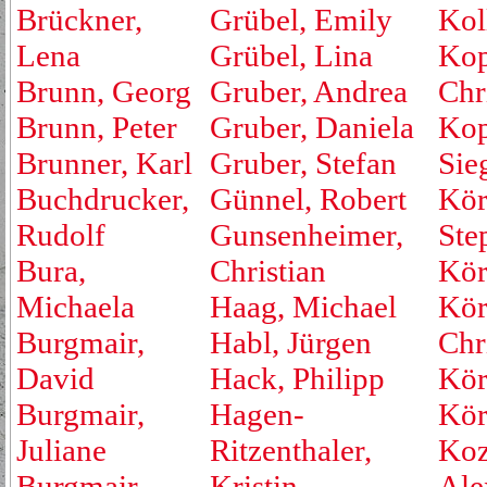
Brückner,
Grübel, Emily
Kol
Lena
Grübel, Lina
Kop
Brunn, Georg
Gruber, Andrea
Chr
Brunn, Peter
Gruber, Daniela
Kop
Brunner, Karl
Gruber, Stefan
Sie
Buchdrucker,
Günnel, Robert
Kör
Rudolf
Gunsenheimer,
Ste
Bura,
Christian
Kör
Michaela
Haag, Michael
Kör
Burgmair,
Habl, Jürgen
Chr
David
Hack, Philipp
Kör
Burgmair,
Hagen-
Kör
Juliane
Ritzenthaler,
Koz
Burgmair,
Kristin
Ale