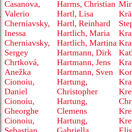
Casanova,
Harms, Christian
Mir
Valerio
Hartl, Lisa
Krä
Cherniavsky,
Hartl, Reinhard
Ste
Inessa
Hartlich, Maria
Kra
Cherniavsky,
Hartlich, Martina
Kra
Sergey
Hartmann, Dirk
Kat
Chrtková,
Hartmann, Jens
Kra
Anežka
Hartmann, Sven
Kon
Cionoiu,
Hartung,
Kra
Daniel
Christopher
Kre
Cionoiu,
Hartung,
Chr
Gheorghe
Clemens
Kre
Cionoiu,
Hartung,
Kre
Sebastian
Gabriella
Eli