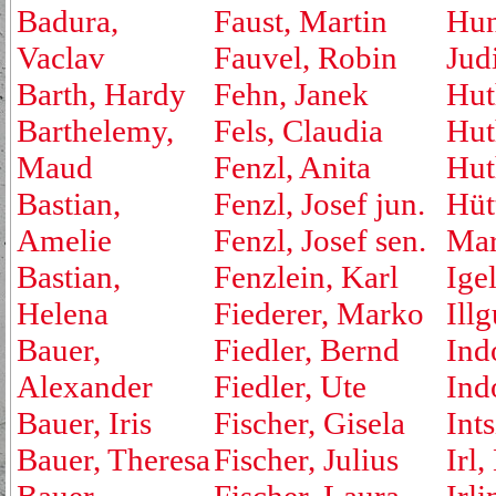
Badura,
Faust, Martin
Hu
Vaclav
Fauvel, Robin
Jud
Barth, Hardy
Fehn, Janek
Hut
Barthelemy,
Fels, Claudia
Hut
Maud
Fenzl, Anita
Hut
Bastian,
Fenzl, Josef jun.
Hüt
Amelie
Fenzl, Josef sen.
Mar
Bastian,
Fenzlein, Karl
Ige
Helena
Fiederer, Marko
Ill
Bauer,
Fiedler, Bernd
Ind
Alexander
Fiedler, Ute
Ind
Bauer, Iris
Fischer, Gisela
Ints
Bauer, Theresa
Fischer, Julius
Irl,