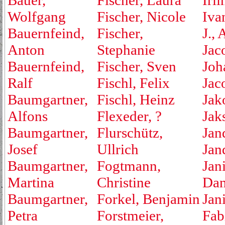
Bauer,
Fischer, Laura
Irli
Wolfgang
Fischer, Nicole
Iva
Bauernfeind,
Fischer,
J., 
Anton
Stephanie
Jac
Bauernfeind,
Fischer, Sven
Joh
Ralf
Fischl, Felix
Jac
Baumgartner,
Fischl, Heinz
Jak
Alfons
Flexeder, ?
Jak
Baumgartner,
Flurschütz,
Jan
Josef
Ullrich
Jan
Baumgartner,
Fogtmann,
Jan
Martina
Christine
Dan
Baumgartner,
Forkel, Benjamin
Jan
Petra
Forstmeier,
Fab