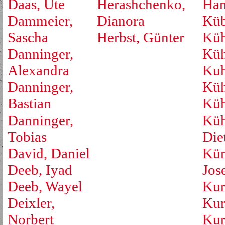
Daas, Ute
Herashchenko,
Han
Dammeier,
Dianora
Küb
Sascha
Herbst, Günter
Küh
Danninger,
Küh
Alexandra
Kuh
Danninger,
Küh
Bastian
Küh
Danninger,
Küh
Tobias
Die
David, Daniel
Küm
Deeb, Iyad
Jos
Deeb, Wayel
Kur
Deixler,
Kur
Norbert
Kur