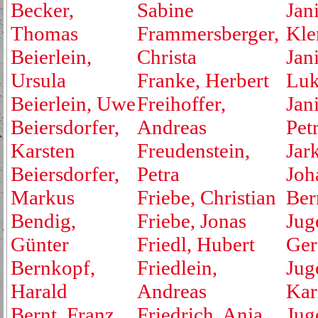
Becker,
Sabine
Jan
Thomas
Frammersberger,
Kle
Beierlein,
Christa
Jan
Ursula
Franke, Herbert
Luk
Beierlein, Uwe
Freihoffer,
Jan
Beiersdorfer,
Andreas
Pet
Karsten
Freudenstein,
Jar
Beiersdorfer,
Petra
Joh
Markus
Friebe, Christian
Ber
Bendig,
Friebe, Jonas
Jug
Günter
Friedl, Hubert
Ger
Bernkopf,
Friedlein,
Jug
Harald
Andreas
Kar
Bernt, Franz
Friedrich, Anja
Jug