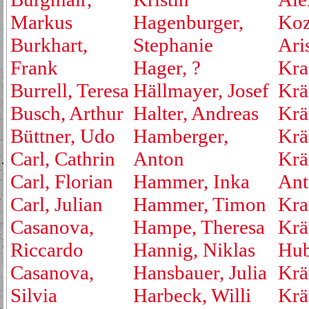
Markus
Hagenburger,
Koz
Burkhart,
Stephanie
Ari
Frank
Hager, ?
Kraf
Burrell, Teresa
Hällmayer, Josef
Krä
Busch, Arthur
Halter, Andreas
Krä
Büttner, Udo
Hamberger,
Krä
Carl, Cathrin
Anton
Krä
Carl, Florian
Hammer, Inka
Ant
Carl, Julian
Hammer, Timon
Kra
Casanova,
Hampe, Theresa
Krä
Riccardo
Hannig, Niklas
Hub
Casanova,
Hansbauer, Julia
Krä
Silvia
Harbeck, Willi
Krä