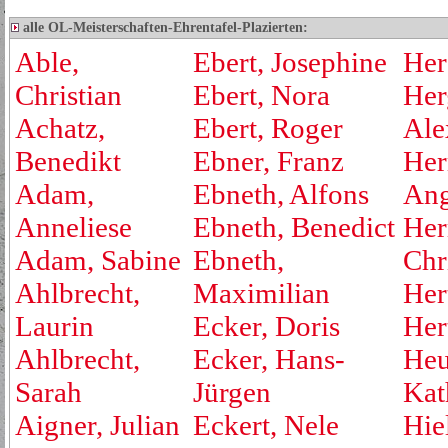
alle OL-Meisterschaften-Ehrentafel-Plazierten:
Able,
Ebert, Josephine
Her
Christian
Ebert, Nora
Her
Achatz,
Ebert, Roger
Ale
Benedikt
Ebner, Franz
Her
Adam,
Ebneth, Alfons
Ang
Anneliese
Ebneth, Benedict
Her
Adam, Sabine
Ebneth,
Chr
Ahlbrecht,
Maximilian
Her
Laurin
Ecker, Doris
Her
Ahlbrecht,
Ecker, Hans-
Heu
Sarah
Jürgen
Kat
Aigner, Julian
Eckert, Nele
Hie