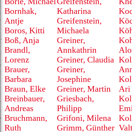
Börle, Michael
Greifenstein,
Kne
Bornhak,
Katharina
Koc
Antje
Greifenstein,
Köc
Boros, Kitti
Michaela
Köh
Boß, Anja
Greiner,
Koh
Brandl,
Annkathrin
Alo
Lorenz
Greiner, Claudia
Kol
Brauer,
Greiner,
An
Barbara
Josephine
Kol
Braun, Elke
Greiner, Martin
Ari
Breinbauer,
Griesbach,
Kol
Andreas
Philipp
Emi
Bruchmann,
Grifoni, Milena
Kol
Ruth
Grimm, Günther
Valt