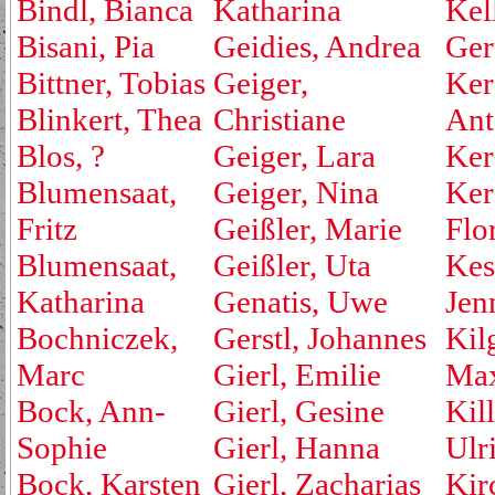
Bindl, Bianca
Katharina
Kel
Bisani, Pia
Geidies, Andrea
Ger
Bittner, Tobias
Geiger,
Ker
Blinkert, Thea
Christiane
Ant
Blos, ?
Geiger, Lara
Ker
Blumensaat,
Geiger, Nina
Ker
Fritz
Geißler, Marie
Flo
Blumensaat,
Geißler, Uta
Kest
Katharina
Genatis, Uwe
Jen
Bochniczek,
Gerstl, Johannes
Kil
Marc
Gierl, Emilie
Max
Bock, Ann-
Gierl, Gesine
Kill
Sophie
Gierl, Hanna
Ulr
Bock, Karsten
Gierl, Zacharias
Kir