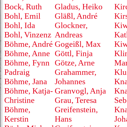
Bock, Ruth
Gladus, Heiko
Kirc
Bohl, Emil
Gläßl, André
Kir
Bohl, Ida
Glockner,
Kiw
Bohl, Vinzenz
Andreas
Kat
Böhme, André
Gogeißl, Max
Kiw
Böhme, Anne
Göttl, Finja
Kli
Böhme, Fynn
Götze, Arne
Mar
Padraig
Grahammer,
Klu
Böhme, Jana
Johannes
Kna
Böhme, Katja-
Granvogl, Anja
Kna
Christine
Grau, Teresa
Seb
Böhme,
Greifenstein,
Kna
Kerstin
Hans
Joh