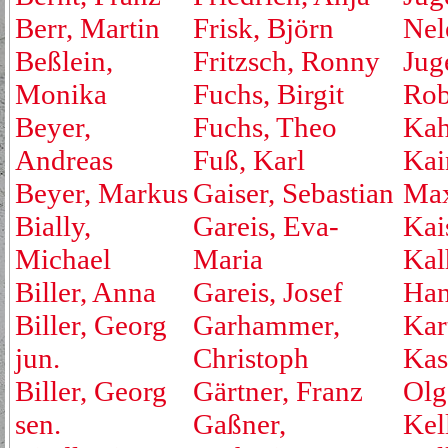
Berr, Martin
Frisk, Björn
Nel
Beßlein,
Fritzsch, Ronny
Jug
Monika
Fuchs, Birgit
Rob
Beyer,
Fuchs, Theo
Kah
Andreas
Fuß, Karl
Kai
Beyer, Markus
Gaiser, Sebastian
Max
Bially,
Gareis, Eva-
Kai
Michael
Maria
Kal
Biller, Anna
Gareis, Josef
Ha
Biller, Georg
Garhammer,
Kar
jun.
Christoph
Kas
Biller, Georg
Gärtner, Franz
Olg
sen.
Gaßner,
Kell