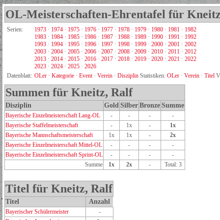
OL-Meisterschaften-Ehrentafel für Kneitz
Serien:
1973
·
1974
·
1975
·
1976
·
1977
·
1978
·
1979
·
1980
·
1981
·
1982
1983
·
1984
·
1985
·
1986
·
1987
·
1988
·
1989
·
1990
·
1991
·
1992
1993
·
1994
·
1995
·
1996
·
1997
·
1998
·
1999
·
2000
·
2001
·
2002
2003
·
2004
·
2005
·
2006
·
2007
·
2008
·
2009
·
2010
·
2011
·
2012
2013
·
2014
·
2015
·
2016
·
2017
·
2018
·
2019
·
2020
·
2021
·
2022
2023
·
2024
·
2025
·
2026
Datenblatt:
OLer
·
Kategorie
·
Event
·
Verein
·
Disziplin
Statistiken:
OLer
·
Verein
·
Titel
V
Summen für Kneitz, Ralf
Disziplin
Gold
Silber
Bronze
Summe
Bayerische Einzelmeisterschaft Lang-OL
-
-
-
-
Bayerische Staffelmeisterschaft
-
1x
-
1x
Bayerische Mannschaftsmeisterschaft
1x
1x
-
2x
Bayerische Einzelmeisterschaft Mittel-OL
-
-
-
-
Bayerische Einzelmeisterschaft Sprint-OL
-
-
-
-
Summe
1x
2x
-
Total: 3
Titel für Kneitz, Ralf
Titel
Anzahl
Bayerischer Schülermeister
-