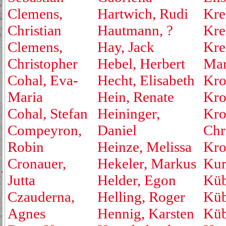
Clemens,
Hartwich, Rudi
Kre
Christian
Hautmann, ?
Kre
Clemens,
Hay, Jack
Kre
Christopher
Hebel, Herbert
Mar
Cohal, Eva-
Hecht, Elisabeth
Kro
Maria
Hein, Renate
Kro
Cohal, Stefan
Heininger,
Kro
Compeyron,
Daniel
Chr
Robin
Heinze, Melissa
Kro
Cronauer,
Hekeler, Markus
Kur
Jutta
Helder, Egon
Küb
Czauderna,
Helling, Roger
Küb
Agnes
Hennig, Karsten
Küb