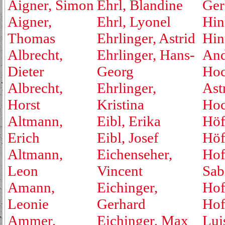
Aigner, Simon
Ehrl, Blandine
Ger
Aigner,
Ehrl, Lyonel
Hin
Thomas
Ehrlinger, Astrid
Hin
Albrecht,
Ehrlinger, Hans-
And
Dieter
Georg
Hoc
Albrecht,
Ehrlinger,
Ast
Horst
Kristina
Hoc
Altmann,
Eibl, Erika
Höf
Erich
Eibl, Josef
Höf
Altmann,
Eichenseher,
Hof
Leon
Vincent
Sab
Amann,
Eichinger,
Hof
Leonie
Gerhard
Hof
Ammer,
Eichinger, Max
Lui