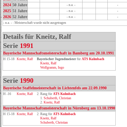
2024
50 Jahre
- n.a. -
-
2025
51 Jahre
- n.a. -
-
2026
52 Jahre
- n.a. -
-
- n.a. - : Meisterschaft wurde nicht ausgetragen
Details für Kneitz, Ralf
Serie
1991
Bayerische Mannschaftsmeisterschaft in Bamberg am 20.10.1991
H 15-18
Kneitz, Ralf
Bayerischer Jugendmeister
für
ATS Kulmbach
Kneitz, Ralf
Wolfgramm, Ingo
Serie
1990
Bayerische Staffelmeisterschaft in Lichtenfels am 22.09.1990
H -16
Kneitz, Ralf
2. Rang für
ATS Kulmbach
1.
Schuberth, Christian
2.
Kneitz, Ralf
Bayerische Mannschaftsmeisterschaft in Nürnberg am 13.10.1990
H 15-18
Kneitz, Ralf
2. Rang für
ATS Kulmbach
Kneitz, Ralf
Schuberth, Christian