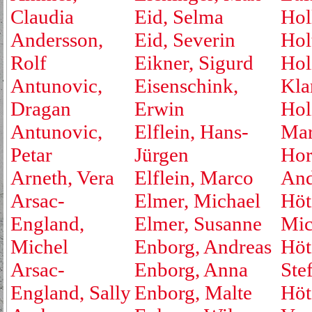
Claudia
Eid, Selma
Hol
Andersson,
Eid, Severin
Hol
Rolf
Eikner, Sigurd
Hol
Antunovic,
Eisenschink,
Kla
Dragan
Erwin
Hol
Antunovic,
Elflein, Hans-
Mar
Petar
Jürgen
Hor
Arneth, Vera
Elflein, Marco
And
Arsac-
Elmer, Michael
Höt
England,
Elmer, Susanne
Mic
Michel
Enborg, Andreas
Höt
Arsac-
Enborg, Anna
Ste
England, Sally
Enborg, Malte
Höt