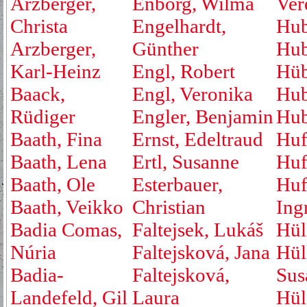
Arzberger,
Enborg, Wilma
Ver
Christa
Engelhardt,
Hub
Arzberger,
Günther
Hub
Karl-Heinz
Engl, Robert
Hüb
Baack,
Engl, Veronika
Hub
Rüdiger
Engler, Benjamin
Hub
Baath, Fina
Ernst, Edeltraud
Huf
Baath, Lena
Ertl, Susanne
Huf
Baath, Ole
Esterbauer,
Huf
Baath, Veikko
Christian
Ing
Badia Comas,
Faltejsek, Lukáš
Hül
Núria
Faltejsková, Jana
Hül
Badia-
Faltejsková,
Sus
Landefeld, Gil
Laura
Hül