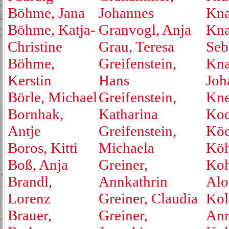
Böhme, Jana
Johannes
Kna
Böhme, Katja-
Granvogl, Anja
Kna
Christine
Grau, Teresa
Seb
Böhme,
Greifenstein,
Kna
Kerstin
Hans
Joh
Börle, Michael
Greifenstein,
Kne
Bornhak,
Katharina
Koc
Antje
Greifenstein,
Köc
Boros, Kitti
Michaela
Köh
Boß, Anja
Greiner,
Koh
Brandl,
Annkathrin
Alo
Lorenz
Greiner, Claudia
Kol
Brauer,
Greiner,
An