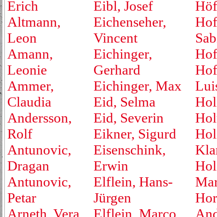
Erich
Eibl, Josef
Höf
Altmann,
Eichenseher,
Hof
Leon
Vincent
Sab
Amann,
Eichinger,
Hof
Leonie
Gerhard
Hof
Ammer,
Eichinger, Max
Lui
Claudia
Eid, Selma
Hol
Andersson,
Eid, Severin
Hol
Rolf
Eikner, Sigurd
Hol
Antunovic,
Eisenschink,
Kla
Dragan
Erwin
Hol
Antunovic,
Elflein, Hans-
Mar
Petar
Jürgen
Hor
Arneth, Vera
Elflein, Marco
And