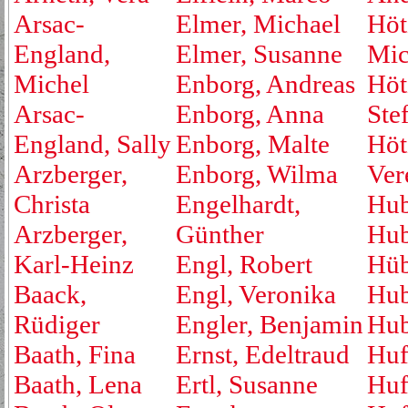
Arsac-
Elmer, Michael
Höt
England,
Elmer, Susanne
Mic
Michel
Enborg, Andreas
Höt
Arsac-
Enborg, Anna
Ste
England, Sally
Enborg, Malte
Höt
Arzberger,
Enborg, Wilma
Ver
Christa
Engelhardt,
Hub
Arzberger,
Günther
Hub
Karl-Heinz
Engl, Robert
Hüb
Baack,
Engl, Veronika
Hub
Rüdiger
Engler, Benjamin
Hub
Baath, Fina
Ernst, Edeltraud
Huf
Baath, Lena
Ertl, Susanne
Huf