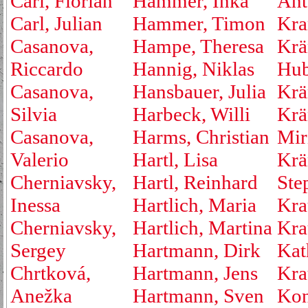
Carl, Florian
Hammer, Inka
Ant
Carl, Julian
Hammer, Timon
Kra
Casanova,
Hampe, Theresa
Krä
Riccardo
Hannig, Niklas
Hub
Casanova,
Hansbauer, Julia
Krä
Silvia
Harbeck, Willi
Krä
Casanova,
Harms, Christian
Mir
Valerio
Hartl, Lisa
Krä
Cherniavsky,
Hartl, Reinhard
Ste
Inessa
Hartlich, Maria
Kra
Cherniavsky,
Hartlich, Martina
Kra
Sergey
Hartmann, Dirk
Kat
Chrtková,
Hartmann, Jens
Kra
Anežka
Hartmann, Sven
Kon