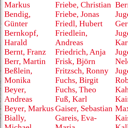
Markus
Friebe, Christian
Ber
Bendig,
Friebe, Jonas
Jug
Günter
Friedl, Hubert
Ger
Bernkopf,
Friedlein,
Jug
Harald
Andreas
Kar
Bernt, Franz
Friedrich, Anja
Jug
Berr, Martin
Frisk, Björn
Nel
Beßlein,
Fritzsch, Ronny
Jug
Monika
Fuchs, Birgit
Rob
Beyer,
Fuchs, Theo
Kah
Andreas
Fuß, Karl
Kai
Beyer, Markus
Gaiser, Sebastian
Max
Bially,
Gareis, Eva-
Kai
Michael
Maria
Kal