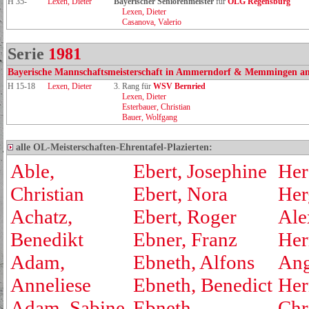
H 35-
Lexen, Dieter
Bayerischer Seniorenmeister
für
OLG Regensburg
Lexen, Dieter
Casanova, Valerio
Serie
1981
Bayerische Mannschaftsmeisterschaft in Ammerndorf & Memmingen am
H 15-18
Lexen, Dieter
3. Rang für
WSV Bernried
Lexen, Dieter
Esterbauer, Christian
Bauer, Wolfgang
alle OL-Meisterschaften-Ehrentafel-Plazierten:
Able,
Ebert, Josephine
Her
Christian
Ebert, Nora
Her
Achatz,
Ebert, Roger
Ale
Benedikt
Ebner, Franz
Her
Adam,
Ebneth, Alfons
Ang
Anneliese
Ebneth, Benedict
Her
Adam, Sabine
Ebneth,
Chr