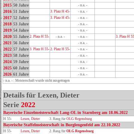
2015
50 Jahre
- n.a. -
2016
51 Jahre
3. Platz H 45-
- n.a. -
2017
52 Jahre
3. Platz H 45-
- n.a. -
2018
53 Jahre
- n.a. -
2019
54 Jahre
- n.a. -
2020
55 Jahre
2. Platz H 55-
- n.a. -
- n.a. -
3. Platz H 5
2021
56 Jahre
- n.a. -
2022
57 Jahre
3. Platz H 55-
2. Platz H 55-
- n.a. -
2023
58 Jahre
- n.a. -
2024
59 Jahre
- n.a. -
2025
60 Jahre
- n.a. -
2026
61 Jahre
- n.a. -
- n.a. - : Meisterschaft wurde nicht ausgetragen
Details für Lexen, Dieter
Serie
2022
Bayerische Einzelmeisterschaft Lang-OL in Starnberg am 18.06.2022
H 55-
Lexen, Dieter
3. Rang für
OLG Regensburg
Bayerische Staffelmeisterschaft in Burglengenfeld am 22.10.2022
H 55-
Lexen, Dieter
2. Rang für
OLG Regensburg