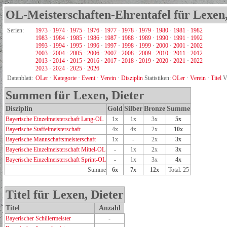
OL-Meisterschaften-Ehrentafel für Lexen,
Serien:
1973
·
1974
·
1975
·
1976
·
1977
·
1978
·
1979
·
1980
·
1981
·
1982
1983
·
1984
·
1985
·
1986
·
1987
·
1988
·
1989
·
1990
·
1991
·
1992
1993
·
1994
·
1995
·
1996
·
1997
·
1998
·
1999
·
2000
·
2001
·
2002
2003
·
2004
·
2005
·
2006
·
2007
·
2008
·
2009
·
2010
·
2011
·
2012
2013
·
2014
·
2015
·
2016
·
2017
·
2018
·
2019
·
2020
·
2021
·
2022
2023
·
2024
·
2025
·
2026
Datenblatt:
OLer
·
Kategorie
·
Event
·
Verein
·
Disziplin
Statistiken:
OLer
·
Verein
·
Titel
V
Summen für Lexen, Dieter
Disziplin
Gold
Silber
Bronze
Summe
Bayerische Einzelmeisterschaft Lang-OL
1x
1x
3x
5x
Bayerische Staffelmeisterschaft
4x
4x
2x
10x
Bayerische Mannschaftsmeisterschaft
1x
-
2x
3x
Bayerische Einzelmeisterschaft Mittel-OL
-
1x
2x
3x
Bayerische Einzelmeisterschaft Sprint-OL
-
1x
3x
4x
Summe
6x
7x
12x
Total: 25
Titel für Lexen, Dieter
Titel
Anzahl
Bayerischer Schülermeister
-