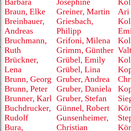
Barbara
Josephine
Kol
Braun, Elke
Greiner, Martin
Ari
Breinbauer,
Griesbach,
Kol
Andreas
Philipp
Emi
Bruchmann,
Grifoni, Milena
Kol
Ruth
Grimm, Günther
Valt
Brückner,
Grübel, Emily
Kol
Lena
Grübel, Lina
Kop
Brunn, Georg
Gruber, Andrea
Chr
Brunn, Peter
Gruber, Daniela
Kop
Brunner, Karl
Gruber, Stefan
Sie
Buchdrucker,
Günnel, Robert
Kör
Rudolf
Gunsenheimer,
Ste
Bura,
Christian
Kör