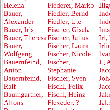
Helena
Fiederer, Marko
Ill
Bauer,
Fiedler, Bernd
Ind
Alexander
Fiedler, Ute
Ind
Bauer, Iris
Fischer, Gisela
Ints
Bauer, Theresa
Fischer, Julius
Irl,
Bauer,
Fischer, Laura
Irli
Wolfgang
Fischer, Nicole
Iva
Bauernfeind,
Fischer,
J., 
Anton
Stephanie
Jac
Bauernfeind,
Fischer, Sven
Joh
Ralf
Fischl, Felix
Jac
Baumgartner,
Fischl, Heinz
Jak
Alfons
Flexeder, ?
Jak