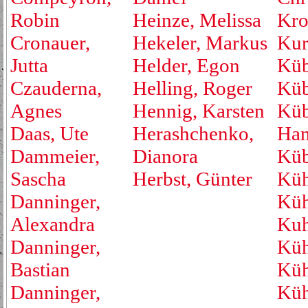
Robin
Heinze, Melissa
Kro
Cronauer,
Hekeler, Markus
Kur
Jutta
Helder, Egon
Küb
Czauderna,
Helling, Roger
Küb
Agnes
Hennig, Karsten
Küb
Daas, Ute
Herashchenko,
Han
Dammeier,
Dianora
Küb
Sascha
Herbst, Günter
Küh
Danninger,
Küh
Alexandra
Kuh
Danninger,
Küh
Bastian
Küh
Danninger,
Küh