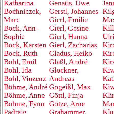
Katharina
Genatis, Uwe
Jen
Bochniczek,
Gerstl, Johannes
Kil
Marc
Gierl, Emilie
Max
Bock, Ann-
Gierl, Gesine
Kill
Sophie
Gierl, Hanna
Ulr
Bock, Karsten
Gierl, Zacharias
Kir
Bock, Ruth
Gladus, Heiko
Kirc
Bohl, Emil
Gläßl, André
Kir
Bohl, Ida
Glockner,
Kiw
Bohl, Vinzenz
Andreas
Kat
Böhme, André
Gogeißl, Max
Kiw
Böhme, Anne
Göttl, Finja
Kli
Böhme, Fynn
Götze, Arne
Mar
Padraig
Grahammer,
Klu