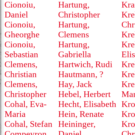
Cionoiu,
Hartung,
Kra
Daniel
Christopher
Kre
Cionoiu,
Hartung,
Chr
Gheorghe
Clemens
Kre
Cionoiu,
Hartung,
Kre
Sebastian
Gabriella
Eli
Clemens,
Hartwich, Rudi
Kre
Christian
Hautmann, ?
Kre
Clemens,
Hay, Jack
Kre
Christopher
Hebel, Herbert
Mar
Cohal, Eva-
Hecht, Elisabeth
Kro
Maria
Hein, Renate
Kro
Cohal, Stefan
Heininger,
Kro
Compeyron,
Daniel
Chr