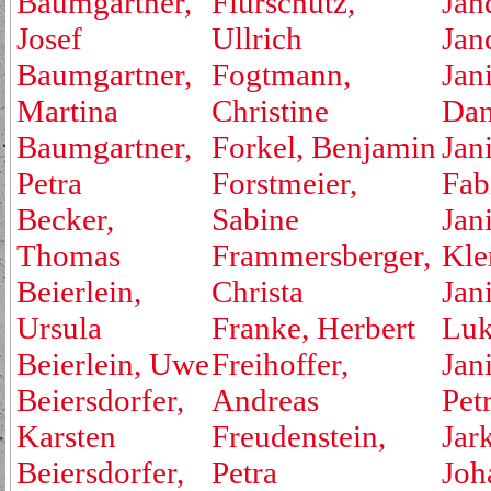
Baumgartner,
Flurschütz,
Jan
Josef
Ullrich
Jan
Baumgartner,
Fogtmann,
Jan
Martina
Christine
Dan
Baumgartner,
Forkel, Benjamin
Jan
Petra
Forstmeier,
Fab
Becker,
Sabine
Jan
Thomas
Frammersberger,
Kle
Beierlein,
Christa
Jan
Ursula
Franke, Herbert
Luk
Beierlein, Uwe
Freihoffer,
Jan
Beiersdorfer,
Andreas
Pet
Karsten
Freudenstein,
Jar
Beiersdorfer,
Petra
Joh