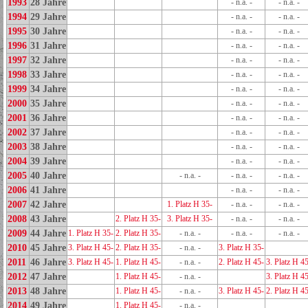
1993
28 Jahre
- n.a. -
- n.a. -
1994
29 Jahre
- n.a. -
- n.a. -
1995
30 Jahre
- n.a. -
- n.a. -
1996
31 Jahre
- n.a. -
- n.a. -
1997
32 Jahre
- n.a. -
- n.a. -
1998
33 Jahre
- n.a. -
- n.a. -
1999
34 Jahre
- n.a. -
- n.a. -
2000
35 Jahre
- n.a. -
- n.a. -
2001
36 Jahre
- n.a. -
- n.a. -
2002
37 Jahre
- n.a. -
- n.a. -
2003
38 Jahre
- n.a. -
- n.a. -
2004
39 Jahre
- n.a. -
- n.a. -
2005
40 Jahre
- n.a. -
- n.a. -
- n.a. -
2006
41 Jahre
- n.a. -
- n.a. -
2007
42 Jahre
1. Platz H 35-
- n.a. -
- n.a. -
2008
43 Jahre
2. Platz H 35-
3. Platz H 35-
- n.a. -
- n.a. -
2009
44 Jahre
1. Platz H 35-
2. Platz H 35-
- n.a. -
- n.a. -
- n.a. -
2010
45 Jahre
3. Platz H 45-
2. Platz H 35-
- n.a. -
3. Platz H 35-
2011
46 Jahre
3. Platz H 45-
1. Platz H 45-
- n.a. -
2. Platz H 45-
3. Platz H 4
2012
47 Jahre
1. Platz H 45-
- n.a. -
3. Platz H 4
2013
48 Jahre
1. Platz H 45-
- n.a. -
3. Platz H 45-
2. Platz H 4
2014
49 Jahre
1. Platz H 45-
- n.a. -