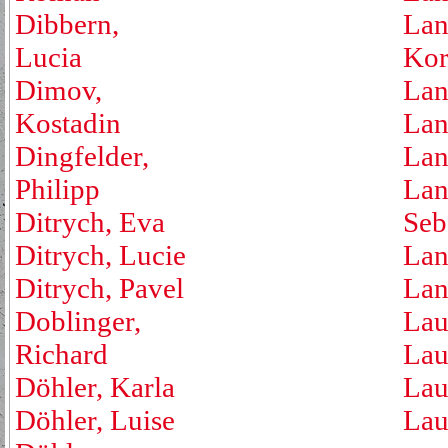
Dibbern,
Lan
Lucia
Kor
Dimov,
Lan
Kostadin
Lan
Dingfelder,
Lan
Philipp
Lan
Ditrych, Eva
Seb
Ditrych, Lucie
Lan
Ditrych, Pavel
Lan
Doblinger,
Lau
Richard
Lau
Döhler, Karla
Lau
Döhler, Luise
Lau