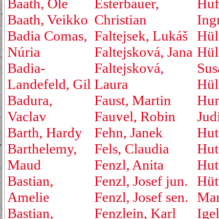
Baath, Ole
Esterbauer,
Huf
Baath, Veikko
Christian
Ing
Badia Comas,
Faltejsek, Lukáš
Hül
Núria
Faltejsková, Jana
Hül
Badia-
Faltejsková,
Sus
Landefeld, Gil
Laura
Hül
Badura,
Faust, Martin
Hu
Vaclav
Fauvel, Robin
Jud
Barth, Hardy
Fehn, Janek
Hut
Barthelemy,
Fels, Claudia
Hut
Maud
Fenzl, Anita
Hut
Bastian,
Fenzl, Josef jun.
Hüt
Amelie
Fenzl, Josef sen.
Mar
Bastian,
Fenzlein, Karl
Ige