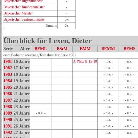
Bayerischer Jugendmeister
-
Bayerischer Juniorenmeister
-
Bayerischer Meister
-
Bayerischer Seniorenmeister
6x
Summe
6x
Überblick für Lexen, Dieter
Serie
Alter
BEML
BStM
BMM
BEMM
BEMS
erste Podiumplatzierung/Teilnahme für Serie 1981
1981
16 Jahre
3. Platz H 15-18
- n.a. -
- n.a. -
1982
17 Jahre
- n.a. -
- n.a. -
1983
18 Jahre
- n.a. -
- n.a. -
1984
19 Jahre
- n.a. -
- n.a. -
1985
20 Jahre
- n.a. -
- n.a. -
1986
21 Jahre
- n.a. -
- n.a. -
1987
22 Jahre
- n.a. -
- n.a. -
1988
23 Jahre
- n.a. -
- n.a. -
1989
24 Jahre
- n.a. -
- n.a. -
- n.a. -
1990
25 Jahre
- n.a. -
- n.a. -
1991
26 Jahre
- n.a. -
- n.a. -
1992
27 Jahre
- n.a. -
- n.a. -