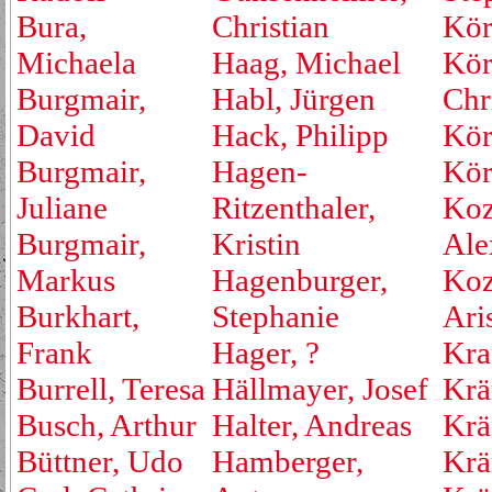
Bura,
Christian
Kör
Michaela
Haag, Michael
Kör
Burgmair,
Habl, Jürgen
Chr
David
Hack, Philipp
Kör
Burgmair,
Hagen-
Kör
Juliane
Ritzenthaler,
Koz
Burgmair,
Kristin
Ale
Markus
Hagenburger,
Koz
Burkhart,
Stephanie
Ari
Frank
Hager, ?
Kraf
Burrell, Teresa
Hällmayer, Josef
Krä
Busch, Arthur
Halter, Andreas
Krä
Büttner, Udo
Hamberger,
Krä