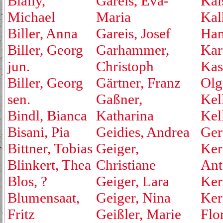
Bially,
Gareis, Eva-
Kai
Michael
Maria
Kal
Biller, Anna
Gareis, Josef
Ha
Biller, Georg
Garhammer,
Kar
jun.
Christoph
Kas
Biller, Georg
Gärtner, Franz
Olg
sen.
Gaßner,
Kell
Bindl, Bianca
Katharina
Kel
Bisani, Pia
Geidies, Andrea
Ger
Bittner, Tobias
Geiger,
Ker
Blinkert, Thea
Christiane
Ant
Blos, ?
Geiger, Lara
Ker
Blumensaat,
Geiger, Nina
Ker
Fritz
Geißler, Marie
Flo