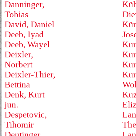
Danninger,
Küh
Tobias
Die
David, Daniel
Küm
Deeb, Iyad
Jos
Deeb, Wayel
Kur
Deixler,
Kur
Norbert
Kur
Deixler-Thier,
Kur
Bettina
Wol
Denk, Kurt
Kuz
jun.
Eli
Despetovic,
Lam
Tihomir
The
Deutinger,
Lan