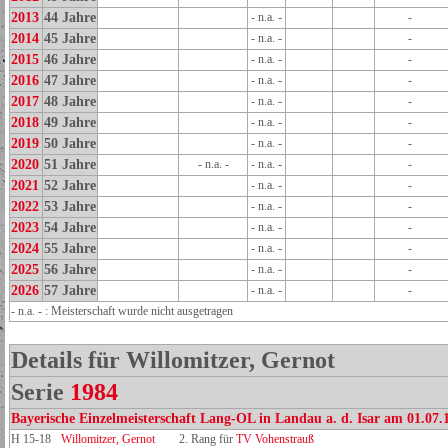
2013
44 Jahre
- n.a. -
-
2014
45 Jahre
- n.a. -
-
2015
46 Jahre
- n.a. -
-
2016
47 Jahre
- n.a. -
-
2017
48 Jahre
- n.a. -
-
2018
49 Jahre
- n.a. -
-
2019
50 Jahre
- n.a. -
-
2020
51 Jahre
- n.a. -
- n.a. -
-
2021
52 Jahre
- n.a. -
-
2022
53 Jahre
- n.a. -
-
2023
54 Jahre
- n.a. -
-
2024
55 Jahre
- n.a. -
-
2025
56 Jahre
- n.a. -
-
2026
57 Jahre
- n.a. -
-
- n.a. - : Meisterschaft wurde nicht ausgetragen
Details für Willomitzer, Gernot
Serie
1984
Bayerische Einzelmeisterschaft Lang-OL in Landau a. d. Isar am 01.07.
H 15-18
Willomitzer, Gernot
2. Rang für
TV Vohenstrauß