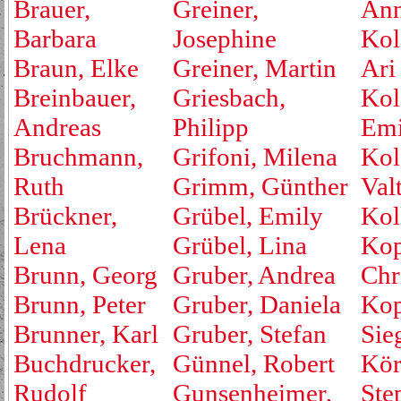
Brauer,
Greiner,
An
Barbara
Josephine
Kol
Braun, Elke
Greiner, Martin
Ari
Breinbauer,
Griesbach,
Kol
Andreas
Philipp
Emi
Bruchmann,
Grifoni, Milena
Kol
Ruth
Grimm, Günther
Valt
Brückner,
Grübel, Emily
Kol
Lena
Grübel, Lina
Kop
Brunn, Georg
Gruber, Andrea
Chr
Brunn, Peter
Gruber, Daniela
Kop
Brunner, Karl
Gruber, Stefan
Sie
Buchdrucker,
Günnel, Robert
Kör
Rudolf
Gunsenheimer,
Ste