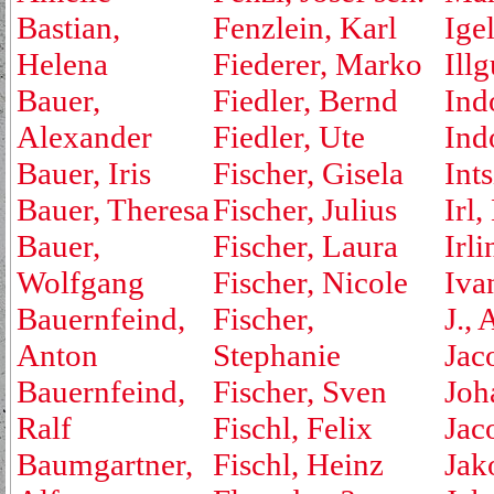
Bastian,
Fenzlein, Karl
Ige
Helena
Fiederer, Marko
Ill
Bauer,
Fiedler, Bernd
Ind
Alexander
Fiedler, Ute
Ind
Bauer, Iris
Fischer, Gisela
Ints
Bauer, Theresa
Fischer, Julius
Irl,
Bauer,
Fischer, Laura
Irli
Wolfgang
Fischer, Nicole
Iva
Bauernfeind,
Fischer,
J., 
Anton
Stephanie
Jac
Bauernfeind,
Fischer, Sven
Joh
Ralf
Fischl, Felix
Jac
Baumgartner,
Fischl, Heinz
Jak