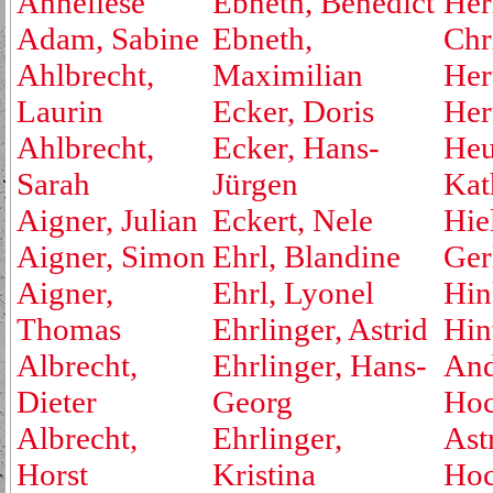
Anneliese
Ebneth, Benedict
Her
Adam, Sabine
Ebneth,
Chr
Ahlbrecht,
Maximilian
Her
Laurin
Ecker, Doris
Her
Ahlbrecht,
Ecker, Hans-
Heu
Sarah
Jürgen
Kat
Aigner, Julian
Eckert, Nele
Hie
Aigner, Simon
Ehrl, Blandine
Ger
Aigner,
Ehrl, Lyonel
Hin
Thomas
Ehrlinger, Astrid
Hin
Albrecht,
Ehrlinger, Hans-
And
Dieter
Georg
Hoc
Albrecht,
Ehrlinger,
Ast
Horst
Kristina
Hoc