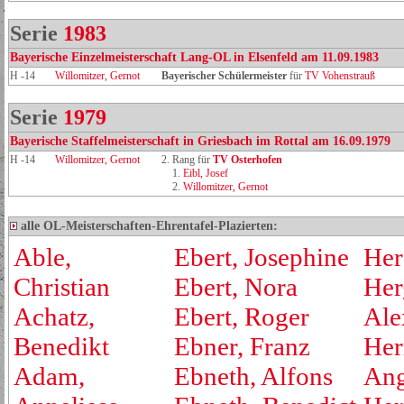
Serie
1983
Bayerische Einzelmeisterschaft Lang-OL in Elsenfeld am 11.09.1983
H -14
Willomitzer, Gernot
Bayerischer Schülermeister
für
TV Vohenstrauß
Serie
1979
Bayerische Staffelmeisterschaft in Griesbach im Rottal am 16.09.1979
H -14
Willomitzer, Gernot
2. Rang für
TV Osterhofen
1.
Eibl, Josef
2.
Willomitzer, Gernot
alle OL-Meisterschaften-Ehrentafel-Plazierten:
Able,
Ebert, Josephine
Her
Christian
Ebert, Nora
Her
Achatz,
Ebert, Roger
Ale
Benedikt
Ebner, Franz
Her
Adam,
Ebneth, Alfons
Ang