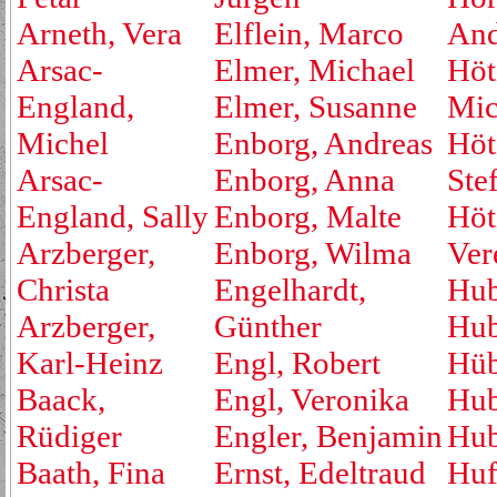
Arneth, Vera
Elflein, Marco
And
Arsac-
Elmer, Michael
Höt
England,
Elmer, Susanne
Mic
Michel
Enborg, Andreas
Höt
Arsac-
Enborg, Anna
Ste
England, Sally
Enborg, Malte
Höt
Arzberger,
Enborg, Wilma
Ver
Christa
Engelhardt,
Hub
Arzberger,
Günther
Hub
Karl-Heinz
Engl, Robert
Hüb
Baack,
Engl, Veronika
Hub
Rüdiger
Engler, Benjamin
Hub
Baath, Fina
Ernst, Edeltraud
Huf