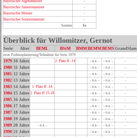
Bayerischer Jugendmeister
-
Bayerischer Juniorenmeister
-
Bayerischer Meister
-
Bayerischer Seniorenmeister
-
Summe
1x
Überblick für Willomitzer, Gernot
Serie
Alter
BEML
BStM
BMM
BEMM
BEMS
GrandSlam
erste Podiumplatzierung/Teilnahme für Serie 1979
1979
10 Jahre
2. Platz H -14
- n.a. -
- n.a. -
-
1980
11 Jahre
- n.a. -
- n.a. -
-
1981
12 Jahre
- n.a. -
- n.a. -
-
1982
13 Jahre
- n.a. -
- n.a. -
-
1983
14 Jahre
1. Platz H -14
- n.a. -
- n.a. -
-
1984
15 Jahre
2. Platz H 15-18
- n.a. -
- n.a. -
-
1985
16 Jahre
- n.a. -
- n.a. -
-
1986
17 Jahre
- n.a. -
- n.a. -
-
1987
18 Jahre
- n.a. -
- n.a. -
-
1988
19 Jahre
- n.a. -
- n.a. -
-
1989
20 Jahre
- n.a. -
- n.a. -
- n.a. -
-
1990
21 Jahre
- n.a. -
- n.a. -
-