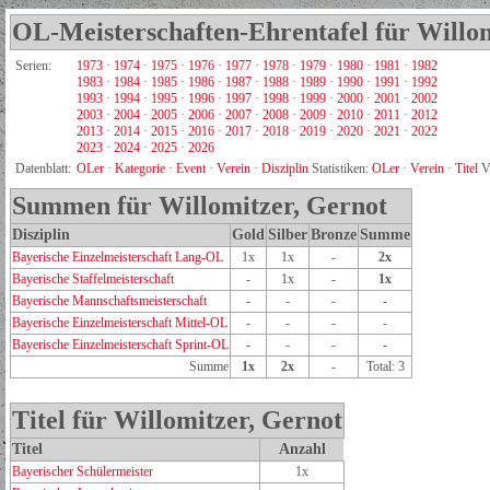
OL-Meisterschaften-Ehrentafel für Willom
Serien:
1973
·
1974
·
1975
·
1976
·
1977
·
1978
·
1979
·
1980
·
1981
·
1982
1983
·
1984
·
1985
·
1986
·
1987
·
1988
·
1989
·
1990
·
1991
·
1992
1993
·
1994
·
1995
·
1996
·
1997
·
1998
·
1999
·
2000
·
2001
·
2002
2003
·
2004
·
2005
·
2006
·
2007
·
2008
·
2009
·
2010
·
2011
·
2012
2013
·
2014
·
2015
·
2016
·
2017
·
2018
·
2019
·
2020
·
2021
·
2022
2023
·
2024
·
2025
·
2026
Datenblatt:
OLer
·
Kategorie
·
Event
·
Verein
·
Disziplin
Statistiken:
OLer
·
Verein
·
Titel
V
Summen für Willomitzer, Gernot
Disziplin
Gold
Silber
Bronze
Summe
Bayerische Einzelmeisterschaft Lang-OL
1x
1x
-
2x
Bayerische Staffelmeisterschaft
-
1x
-
1x
Bayerische Mannschaftsmeisterschaft
-
-
-
-
Bayerische Einzelmeisterschaft Mittel-OL
-
-
-
-
Bayerische Einzelmeisterschaft Sprint-OL
-
-
-
-
Summe
1x
2x
-
Total: 3
Titel für Willomitzer, Gernot
Titel
Anzahl
Bayerischer Schülermeister
1x