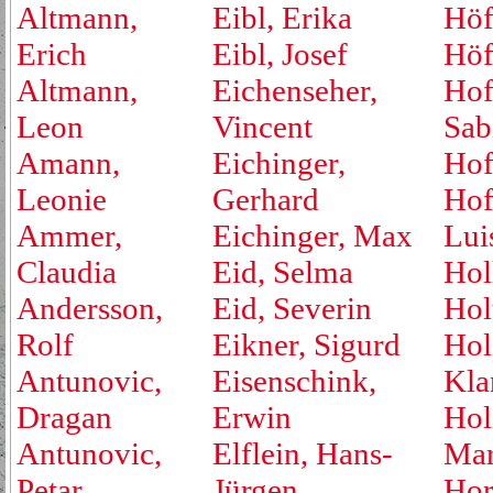
Altmann,
Eibl, Erika
Höf
Erich
Eibl, Josef
Höf
Altmann,
Eichenseher,
Hof
Leon
Vincent
Sab
Amann,
Eichinger,
Hof
Leonie
Gerhard
Hof
Ammer,
Eichinger, Max
Lui
Claudia
Eid, Selma
Hol
Andersson,
Eid, Severin
Hol
Rolf
Eikner, Sigurd
Hol
Antunovic,
Eisenschink,
Kla
Dragan
Erwin
Hol
Antunovic,
Elflein, Hans-
Mar
Petar
Jürgen
Hor