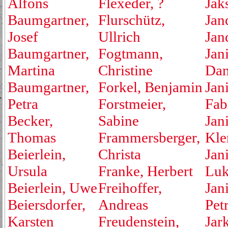
Alfons
Flexeder, ?
Jak
Baumgartner,
Flurschütz,
Jan
Josef
Ullrich
Jan
Baumgartner,
Fogtmann,
Jan
Martina
Christine
Dan
Baumgartner,
Forkel, Benjamin
Jan
Petra
Forstmeier,
Fab
Becker,
Sabine
Jan
Thomas
Frammersberger,
Kle
Beierlein,
Christa
Jan
Ursula
Franke, Herbert
Luk
Beierlein, Uwe
Freihoffer,
Jan
Beiersdorfer,
Andreas
Pet
Karsten
Freudenstein,
Jar