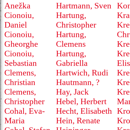
Anežka
Hartmann, Sven
Kon
Cionoiu,
Hartung,
Kra
Daniel
Christopher
Kre
Cionoiu,
Hartung,
Chr
Gheorghe
Clemens
Kre
Cionoiu,
Hartung,
Kre
Sebastian
Gabriella
Eli
Clemens,
Hartwich, Rudi
Kre
Christian
Hautmann, ?
Kre
Clemens,
Hay, Jack
Kre
Christopher
Hebel, Herbert
Mar
Cohal, Eva-
Hecht, Elisabeth
Kro
Maria
Hein, Renate
Kro