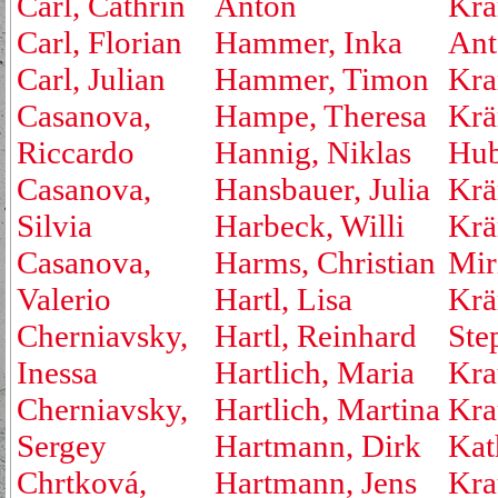
Carl, Cathrin
Anton
Krä
Carl, Florian
Hammer, Inka
Ant
Carl, Julian
Hammer, Timon
Kra
Casanova,
Hampe, Theresa
Krä
Riccardo
Hannig, Niklas
Hub
Casanova,
Hansbauer, Julia
Krä
Silvia
Harbeck, Willi
Krä
Casanova,
Harms, Christian
Mir
Valerio
Hartl, Lisa
Krä
Cherniavsky,
Hartl, Reinhard
Ste
Inessa
Hartlich, Maria
Kra
Cherniavsky,
Hartlich, Martina
Kra
Sergey
Hartmann, Dirk
Kat
Chrtková,
Hartmann, Jens
Kra