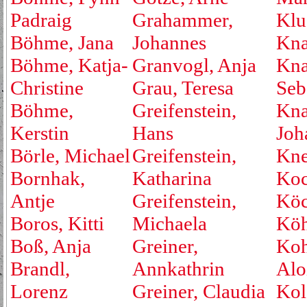
Padraig
Grahammer,
Klu
Böhme, Jana
Johannes
Kna
Böhme, Katja-
Granvogl, Anja
Kna
Christine
Grau, Teresa
Seb
Böhme,
Greifenstein,
Kna
Kerstin
Hans
Joh
Börle, Michael
Greifenstein,
Kne
Bornhak,
Katharina
Koc
Antje
Greifenstein,
Köc
Boros, Kitti
Michaela
Köh
Boß, Anja
Greiner,
Koh
Brandl,
Annkathrin
Alo
Lorenz
Greiner, Claudia
Kol