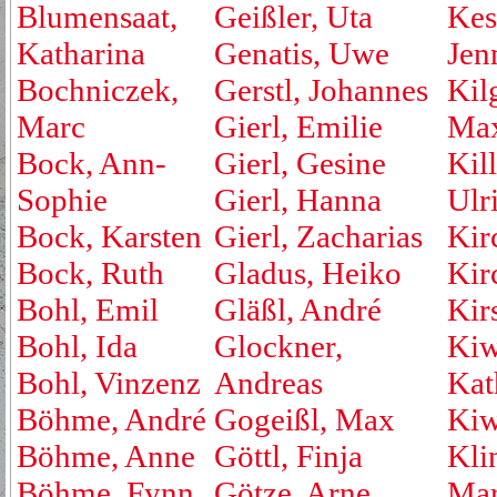
Blumensaat,
Geißler, Uta
Kest
Katharina
Genatis, Uwe
Jen
Bochniczek,
Gerstl, Johannes
Kil
Marc
Gierl, Emilie
Max
Bock, Ann-
Gierl, Gesine
Kill
Sophie
Gierl, Hanna
Ulr
Bock, Karsten
Gierl, Zacharias
Kir
Bock, Ruth
Gladus, Heiko
Kirc
Bohl, Emil
Gläßl, André
Kir
Bohl, Ida
Glockner,
Kiw
Bohl, Vinzenz
Andreas
Kat
Böhme, André
Gogeißl, Max
Kiw
Böhme, Anne
Göttl, Finja
Kli
Böhme, Fynn
Götze, Arne
Mar