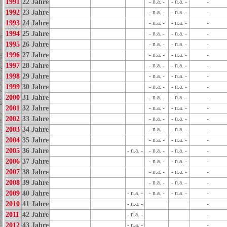
1991
22 Jahre
- n.a. -
- n.a. -
-
1992
23 Jahre
- n.a. -
- n.a. -
-
1993
24 Jahre
- n.a. -
- n.a. -
-
1994
25 Jahre
- n.a. -
- n.a. -
-
1995
26 Jahre
- n.a. -
- n.a. -
-
1996
27 Jahre
- n.a. -
- n.a. -
-
1997
28 Jahre
- n.a. -
- n.a. -
-
1998
29 Jahre
- n.a. -
- n.a. -
-
1999
30 Jahre
- n.a. -
- n.a. -
-
2000
31 Jahre
- n.a. -
- n.a. -
-
2001
32 Jahre
- n.a. -
- n.a. -
-
2002
33 Jahre
- n.a. -
- n.a. -
-
2003
34 Jahre
- n.a. -
- n.a. -
-
2004
35 Jahre
- n.a. -
- n.a. -
-
2005
36 Jahre
- n.a. -
- n.a. -
- n.a. -
-
2006
37 Jahre
- n.a. -
- n.a. -
-
2007
38 Jahre
- n.a. -
- n.a. -
-
2008
39 Jahre
- n.a. -
- n.a. -
-
2009
40 Jahre
- n.a. -
- n.a. -
- n.a. -
-
2010
41 Jahre
- n.a. -
-
2011
42 Jahre
- n.a. -
-
2012
43 Jahre
- n.a. -
-