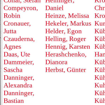
Cohal, Stefan
Heininger,
Kro
Compeyron,
Daniel
Chr
Robin
Heinze, Melissa
Kro
Cronauer,
Hekeler, Markus
Kur
Jutta
Helder, Egon
Küb
Czauderna,
Helling, Roger
Küb
Agnes
Hennig, Karsten
Küb
Daas, Ute
Herashchenko,
Han
Dammeier,
Dianora
Küb
Sascha
Herbst, Günter
Küh
Danninger,
Küh
Alexandra
Kuh
Danninger,
Küh
Bastian
Küh