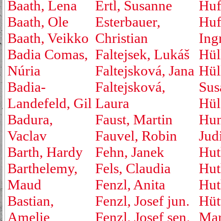
Baath, Lena
Ertl, Susanne
Huf
Baath, Ole
Esterbauer,
Huf
Baath, Veikko
Christian
Ing
Badia Comas,
Faltejsek, Lukáš
Hül
Núria
Faltejsková, Jana
Hül
Badia-
Faltejsková,
Sus
Landefeld, Gil
Laura
Hül
Badura,
Faust, Martin
Hu
Vaclav
Fauvel, Robin
Jud
Barth, Hardy
Fehn, Janek
Hut
Barthelemy,
Fels, Claudia
Hut
Maud
Fenzl, Anita
Hut
Bastian,
Fenzl, Josef jun.
Hüt
Amelie
Fenzl, Josef sen.
Mar