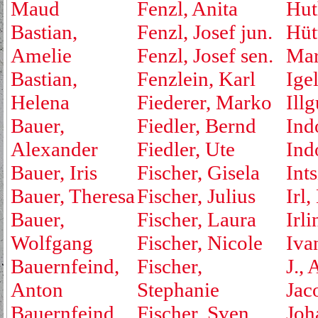
Maud
Fenzl, Anita
Hut
Bastian,
Fenzl, Josef jun.
Hüt
Amelie
Fenzl, Josef sen.
Mar
Bastian,
Fenzlein, Karl
Ige
Helena
Fiederer, Marko
Ill
Bauer,
Fiedler, Bernd
Ind
Alexander
Fiedler, Ute
Ind
Bauer, Iris
Fischer, Gisela
Ints
Bauer, Theresa
Fischer, Julius
Irl,
Bauer,
Fischer, Laura
Irli
Wolfgang
Fischer, Nicole
Iva
Bauernfeind,
Fischer,
J., 
Anton
Stephanie
Jac
Bauernfeind,
Fischer, Sven
Joh