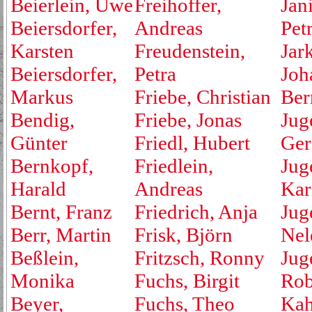
Beierlein, Uwe
Freihoffer,
Jan
Beiersdorfer,
Andreas
Pet
Karsten
Freudenstein,
Jar
Beiersdorfer,
Petra
Joh
Markus
Friebe, Christian
Ber
Bendig,
Friebe, Jonas
Jug
Günter
Friedl, Hubert
Ger
Bernkopf,
Friedlein,
Jug
Harald
Andreas
Kar
Bernt, Franz
Friedrich, Anja
Jug
Berr, Martin
Frisk, Björn
Nel
Beßlein,
Fritzsch, Ronny
Jug
Monika
Fuchs, Birgit
Rob
Beyer,
Fuchs, Theo
Kah