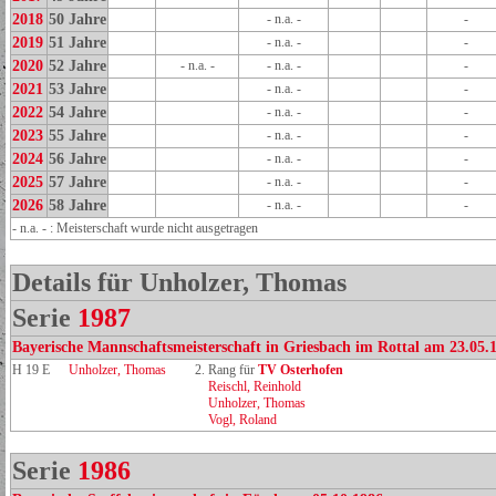
2018
50 Jahre
- n.a. -
-
2019
51 Jahre
- n.a. -
-
2020
52 Jahre
- n.a. -
- n.a. -
-
2021
53 Jahre
- n.a. -
-
2022
54 Jahre
- n.a. -
-
2023
55 Jahre
- n.a. -
-
2024
56 Jahre
- n.a. -
-
2025
57 Jahre
- n.a. -
-
2026
58 Jahre
- n.a. -
-
- n.a. - : Meisterschaft wurde nicht ausgetragen
Details für Unholzer, Thomas
Serie
1987
Bayerische Mannschaftsmeisterschaft in Griesbach im Rottal am 23.05.
H 19 E
Unholzer, Thomas
2. Rang für
TV Osterhofen
Reischl, Reinhold
Unholzer, Thomas
Vogl, Roland
Serie
1986