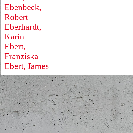
Ebenbeck,
Robert
Eberhardt,
Karin
Ebert,
Franziska
Ebert, James