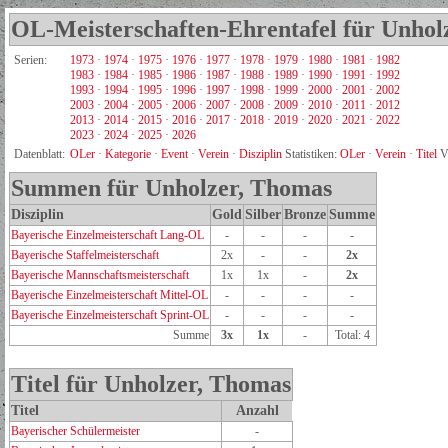
OL-Meisterschaften-Ehrentafel für Unhol
Serien:
1973
·
1974
·
1975
·
1976
·
1977
·
1978
·
1979
·
1980
·
1981
·
1982
1983
·
1984
·
1985
·
1986
·
1987
·
1988
·
1989
·
1990
·
1991
·
1992
1993
·
1994
·
1995
·
1996
·
1997
·
1998
·
1999
·
2000
·
2001
·
2002
2003
·
2004
·
2005
·
2006
·
2007
·
2008
·
2009
·
2010
·
2011
·
2012
2013
·
2014
·
2015
·
2016
·
2017
·
2018
·
2019
·
2020
·
2021
·
2022
2023
·
2024
·
2025
·
2026
Datenblatt:
OLer
·
Kategorie
·
Event
·
Verein
·
Disziplin
Statistiken:
OLer
·
Verein
·
Titel
V
Summen für Unholzer, Thomas
Disziplin
Gold
Silber
Bronze
Summe
Bayerische Einzelmeisterschaft Lang-OL
-
-
-
-
Bayerische Staffelmeisterschaft
2x
-
-
2x
Bayerische Mannschaftsmeisterschaft
1x
1x
-
2x
Bayerische Einzelmeisterschaft Mittel-OL
-
-
-
-
Bayerische Einzelmeisterschaft Sprint-OL
-
-
-
-
Summe
3x
1x
-
Total: 4
Titel für Unholzer, Thomas
Titel
Anzahl
Bayerischer Schülermeister
-