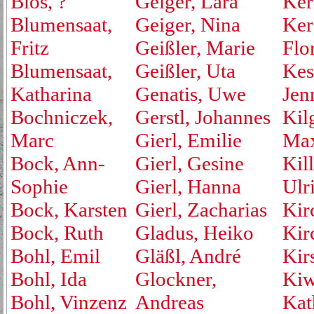
Blos, ?
Geiger, Lara
Ker
Blumensaat,
Geiger, Nina
Ker
Fritz
Geißler, Marie
Flo
Blumensaat,
Geißler, Uta
Kest
Katharina
Genatis, Uwe
Jen
Bochniczek,
Gerstl, Johannes
Kil
Marc
Gierl, Emilie
Max
Bock, Ann-
Gierl, Gesine
Kill
Sophie
Gierl, Hanna
Ulr
Bock, Karsten
Gierl, Zacharias
Kir
Bock, Ruth
Gladus, Heiko
Kirc
Bohl, Emil
Gläßl, André
Kir
Bohl, Ida
Glockner,
Kiw
Bohl, Vinzenz
Andreas
Kat