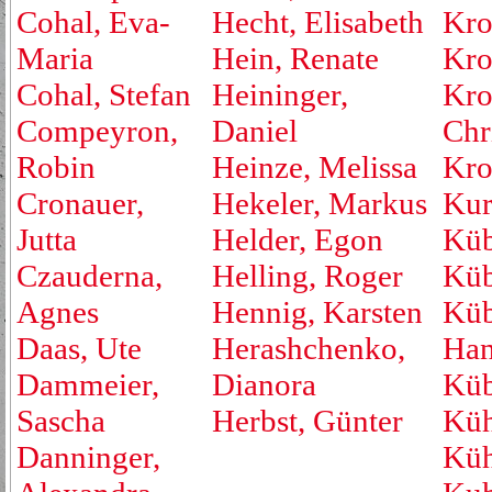
Cohal, Eva-
Hecht, Elisabeth
Kro
Maria
Hein, Renate
Kro
Cohal, Stefan
Heininger,
Kro
Compeyron,
Daniel
Chr
Robin
Heinze, Melissa
Kro
Cronauer,
Hekeler, Markus
Kur
Jutta
Helder, Egon
Küb
Czauderna,
Helling, Roger
Küb
Agnes
Hennig, Karsten
Küb
Daas, Ute
Herashchenko,
Han
Dammeier,
Dianora
Küb
Sascha
Herbst, Günter
Küh
Danninger,
Küh