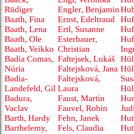
Rüdiger
Engler, Benjamin
Hub
Baath, Fina
Ernst, Edeltraud
Huf
Baath, Lena
Ertl, Susanne
Huf
Baath, Ole
Esterbauer,
Huf
Baath, Veikko
Christian
Ing
Badia Comas,
Faltejsek, Lukáš
Hül
Núria
Faltejsková, Jana
Hül
Badia-
Faltejsková,
Sus
Landefeld, Gil
Laura
Hül
Badura,
Faust, Martin
Hu
Vaclav
Fauvel, Robin
Jud
Barth, Hardy
Fehn, Janek
Hut
Barthelemy,
Fels, Claudia
Hut