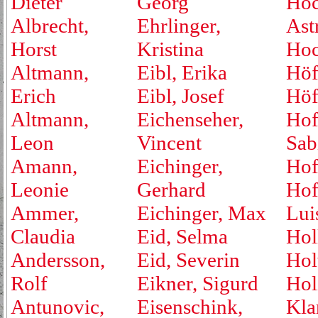
Dieter
Georg
Hoc
Albrecht,
Ehrlinger,
Ast
Horst
Kristina
Hoc
Altmann,
Eibl, Erika
Höf
Erich
Eibl, Josef
Höf
Altmann,
Eichenseher,
Hof
Leon
Vincent
Sab
Amann,
Eichinger,
Hof
Leonie
Gerhard
Hof
Ammer,
Eichinger, Max
Lui
Claudia
Eid, Selma
Hol
Andersson,
Eid, Severin
Hol
Rolf
Eikner, Sigurd
Hol
Antunovic,
Eisenschink,
Kla