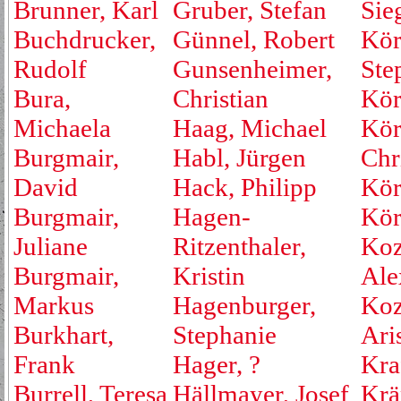
Brunner, Karl
Gruber, Stefan
Sie
Buchdrucker,
Günnel, Robert
Kör
Rudolf
Gunsenheimer,
Ste
Bura,
Christian
Kör
Michaela
Haag, Michael
Kör
Burgmair,
Habl, Jürgen
Chr
David
Hack, Philipp
Kör
Burgmair,
Hagen-
Kör
Juliane
Ritzenthaler,
Koz
Burgmair,
Kristin
Ale
Markus
Hagenburger,
Koz
Burkhart,
Stephanie
Ari
Frank
Hager, ?
Kraf
Burrell, Teresa
Hällmayer, Josef
Krä