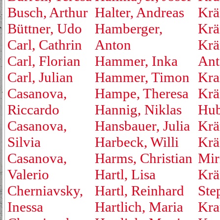
Busch, Arthur
Halter, Andreas
Krä
Büttner, Udo
Hamberger,
Krä
Carl, Cathrin
Anton
Krä
Carl, Florian
Hammer, Inka
Ant
Carl, Julian
Hammer, Timon
Kra
Casanova,
Hampe, Theresa
Krä
Riccardo
Hannig, Niklas
Hub
Casanova,
Hansbauer, Julia
Krä
Silvia
Harbeck, Willi
Krä
Casanova,
Harms, Christian
Mir
Valerio
Hartl, Lisa
Krä
Cherniavsky,
Hartl, Reinhard
Ste
Inessa
Hartlich, Maria
Kra