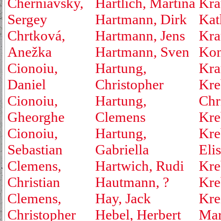
Cherniavsky,
Hartlich, Martina
Kra
Sergey
Hartmann, Dirk
Kat
Chrtková,
Hartmann, Jens
Kra
Anežka
Hartmann, Sven
Kon
Cionoiu,
Hartung,
Kra
Daniel
Christopher
Kre
Cionoiu,
Hartung,
Chr
Gheorghe
Clemens
Kre
Cionoiu,
Hartung,
Kre
Sebastian
Gabriella
Eli
Clemens,
Hartwich, Rudi
Kre
Christian
Hautmann, ?
Kre
Clemens,
Hay, Jack
Kre
Christopher
Hebel, Herbert
Mar