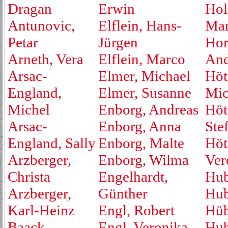
Dragan
Erwin
Hol
Antunovic,
Elflein, Hans-
Mar
Petar
Jürgen
Hor
Arneth, Vera
Elflein, Marco
And
Arsac-
Elmer, Michael
Höt
England,
Elmer, Susanne
Mic
Michel
Enborg, Andreas
Höt
Arsac-
Enborg, Anna
Ste
England, Sally
Enborg, Malte
Höt
Arzberger,
Enborg, Wilma
Ver
Christa
Engelhardt,
Hub
Arzberger,
Günther
Hub
Karl-Heinz
Engl, Robert
Hüb
Baack,
Engl, Veronika
Hub