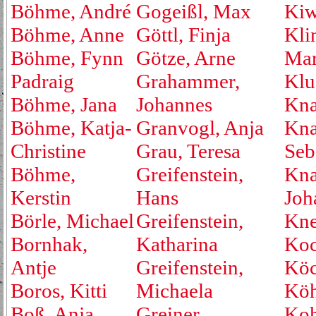
Böhme, André
Gogeißl, Max
Kiw
Böhme, Anne
Göttl, Finja
Kli
Böhme, Fynn
Götze, Arne
Mar
Padraig
Grahammer,
Klu
Böhme, Jana
Johannes
Kna
Böhme, Katja-
Granvogl, Anja
Kna
Christine
Grau, Teresa
Seb
Böhme,
Greifenstein,
Kna
Kerstin
Hans
Joh
Börle, Michael
Greifenstein,
Kne
Bornhak,
Katharina
Koc
Antje
Greifenstein,
Köc
Boros, Kitti
Michaela
Köh
Boß, Anja
Greiner,
Koh