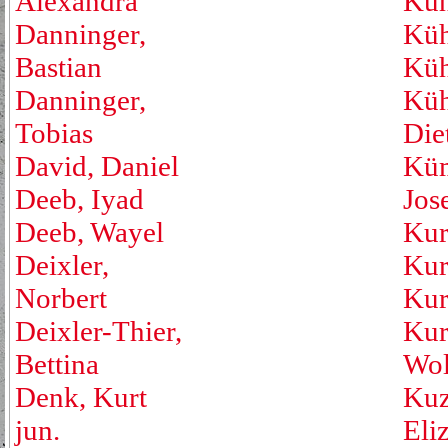
Alexandra
Kuh
Danninger,
Küh
Bastian
Küh
Danninger,
Küh
Tobias
Die
David, Daniel
Küm
Deeb, Iyad
Jos
Deeb, Wayel
Kur
Deixler,
Kur
Norbert
Kur
Deixler-Thier,
Kur
Bettina
Wol
Denk, Kurt
Kuz
jun.
Eli