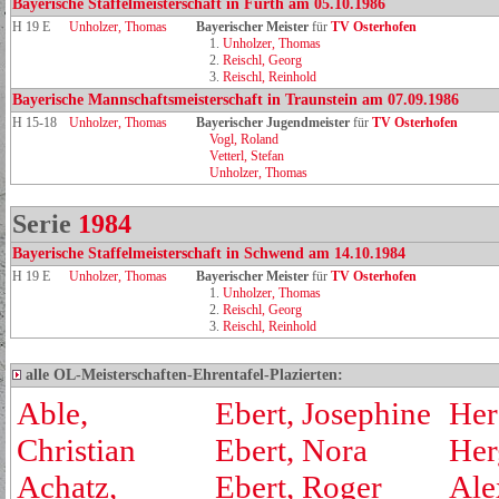
Bayerische Staffelmeisterschaft in Fürth am 05.10.1986
H 19 E
Unholzer, Thomas
Bayerischer Meister
für
TV Osterhofen
1.
Unholzer, Thomas
2.
Reischl, Georg
3.
Reischl, Reinhold
Bayerische Mannschaftsmeisterschaft in Traunstein am 07.09.1986
H 15-18
Unholzer, Thomas
Bayerischer Jugendmeister
für
TV Osterhofen
Vogl, Roland
Vetterl, Stefan
Unholzer, Thomas
Serie
1984
Bayerische Staffelmeisterschaft in Schwend am 14.10.1984
H 19 E
Unholzer, Thomas
Bayerischer Meister
für
TV Osterhofen
1.
Unholzer, Thomas
2.
Reischl, Georg
3.
Reischl, Reinhold
alle OL-Meisterschaften-Ehrentafel-Plazierten:
Able,
Ebert, Josephine
Her
Christian
Ebert, Nora
Her
Achatz,
Ebert, Roger
Ale