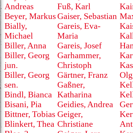
Andreas
Fuß, Karl
Kai
Beyer, Markus
Gaiser, Sebastian
Max
Bially,
Gareis, Eva-
Kai
Michael
Maria
Kal
Biller, Anna
Gareis, Josef
Ha
Biller, Georg
Garhammer,
Kar
jun.
Christoph
Kas
Biller, Georg
Gärtner, Franz
Olg
sen.
Gaßner,
Kell
Bindl, Bianca
Katharina
Kel
Bisani, Pia
Geidies, Andrea
Ger
Bittner, Tobias
Geiger,
Ker
Blinkert, Thea
Christiane
Ant