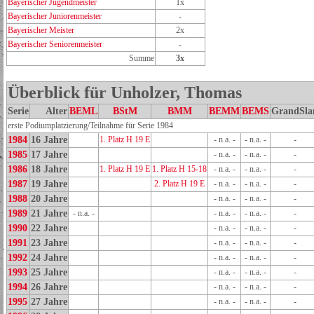
Bayerischer Jugendmeister
1x
Bayerischer Juniorenmeister
-
Bayerischer Meister
2x
Bayerischer Seniorenmeister
-
Summe
3x
Überblick für Unholzer, Thomas
Serie
Alter
BEML
BStM
BMM
BEMM
BEMS
GrandSl
erste Podiumplatzierung/Teilnahme für Serie 1984
1984
16 Jahre
1. Platz H 19 E
- n.a. -
- n.a. -
-
1985
17 Jahre
- n.a. -
- n.a. -
-
1986
18 Jahre
1. Platz H 19 E
1. Platz H 15-18
- n.a. -
- n.a. -
-
1987
19 Jahre
2. Platz H 19 E
- n.a. -
- n.a. -
-
1988
20 Jahre
- n.a. -
- n.a. -
-
1989
21 Jahre
- n.a. -
- n.a. -
- n.a. -
-
1990
22 Jahre
- n.a. -
- n.a. -
-
1991
23 Jahre
- n.a. -
- n.a. -
-
1992
24 Jahre
- n.a. -
- n.a. -
-
1993
25 Jahre
- n.a. -
- n.a. -
-
1994
26 Jahre
- n.a. -
- n.a. -
-
1995
27 Jahre
- n.a. -
- n.a. -
-