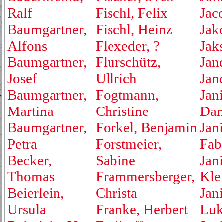
Ralf
Fischl, Felix
Jac
Baumgartner,
Fischl, Heinz
Jak
Alfons
Flexeder, ?
Jak
Baumgartner,
Flurschütz,
Jan
Josef
Ullrich
Jan
Baumgartner,
Fogtmann,
Jan
Martina
Christine
Dan
Baumgartner,
Forkel, Benjamin
Jan
Petra
Forstmeier,
Fab
Becker,
Sabine
Jan
Thomas
Frammersberger,
Kle
Beierlein,
Christa
Jan
Ursula
Franke, Herbert
Luk