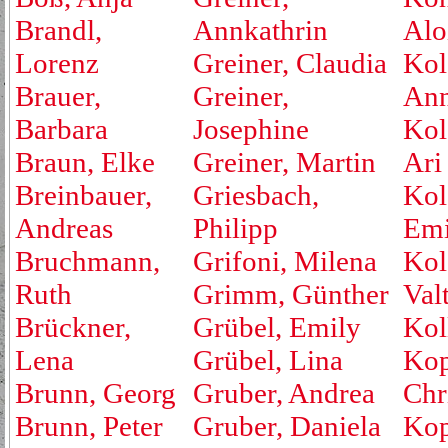
Brandl,
Annkathrin
Alo
Lorenz
Greiner, Claudia
Kol
Brauer,
Greiner,
An
Barbara
Josephine
Kol
Braun, Elke
Greiner, Martin
Ari
Breinbauer,
Griesbach,
Kol
Andreas
Philipp
Emi
Bruchmann,
Grifoni, Milena
Kol
Ruth
Grimm, Günther
Valt
Brückner,
Grübel, Emily
Kol
Lena
Grübel, Lina
Kop
Brunn, Georg
Gruber, Andrea
Chr
Brunn, Peter
Gruber, Daniela
Kop