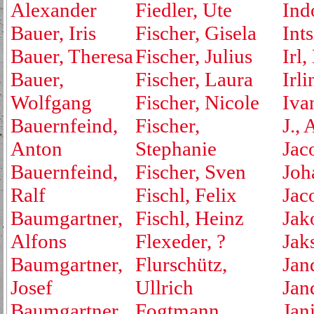
Alexander
Fiedler, Ute
Ind
Bauer, Iris
Fischer, Gisela
Ints
Bauer, Theresa
Fischer, Julius
Irl,
Bauer,
Fischer, Laura
Irli
Wolfgang
Fischer, Nicole
Iva
Bauernfeind,
Fischer,
J., 
Anton
Stephanie
Jac
Bauernfeind,
Fischer, Sven
Joh
Ralf
Fischl, Felix
Jac
Baumgartner,
Fischl, Heinz
Jak
Alfons
Flexeder, ?
Jak
Baumgartner,
Flurschütz,
Jan
Josef
Ullrich
Jan
Baumgartner,
Fogtmann,
Jan