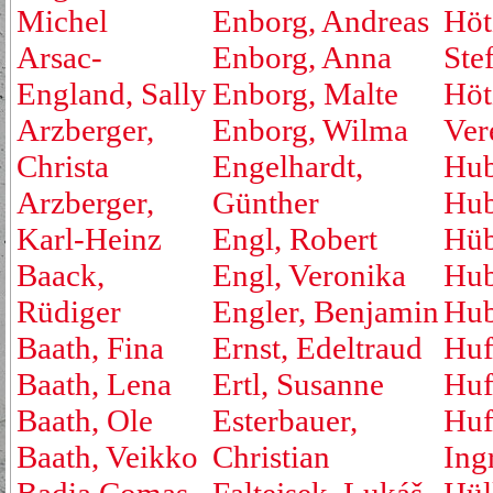
Michel
Enborg, Andreas
Höt
Arsac-
Enborg, Anna
Ste
England, Sally
Enborg, Malte
Höt
Arzberger,
Enborg, Wilma
Ver
Christa
Engelhardt,
Hub
Arzberger,
Günther
Hub
Karl-Heinz
Engl, Robert
Hüb
Baack,
Engl, Veronika
Hub
Rüdiger
Engler, Benjamin
Hub
Baath, Fina
Ernst, Edeltraud
Huf
Baath, Lena
Ertl, Susanne
Huf
Baath, Ole
Esterbauer,
Huf
Baath, Veikko
Christian
Ing