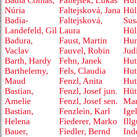
Badia Comas,
Faltejsek, Lukáš
Hül
Núria
Faltejsková, Jana
Hül
Badia-
Faltejsková,
Sus
Landefeld, Gil
Laura
Hül
Badura,
Faust, Martin
Hu
Vaclav
Fauvel, Robin
Jud
Barth, Hardy
Fehn, Janek
Hut
Barthelemy,
Fels, Claudia
Hut
Maud
Fenzl, Anita
Hut
Bastian,
Fenzl, Josef jun.
Hüt
Amelie
Fenzl, Josef sen.
Mar
Bastian,
Fenzlein, Karl
Ige
Helena
Fiederer, Marko
Ill
Bauer,
Fiedler, Bernd
Ind