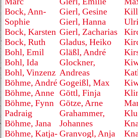
Marc
Gierl, Emilie
Max
Bock, Ann-
Gierl, Gesine
Kill
Sophie
Gierl, Hanna
Ulr
Bock, Karsten
Gierl, Zacharias
Kir
Bock, Ruth
Gladus, Heiko
Kirc
Bohl, Emil
Gläßl, André
Kir
Bohl, Ida
Glockner,
Kiw
Bohl, Vinzenz
Andreas
Kat
Böhme, André
Gogeißl, Max
Kiw
Böhme, Anne
Göttl, Finja
Kli
Böhme, Fynn
Götze, Arne
Mar
Padraig
Grahammer,
Klu
Böhme, Jana
Johannes
Kna
Böhme, Katja-
Granvogl, Anja
Kna