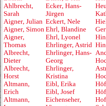
Ahlbrecht,
Ecker, Hans-
Heu
Sarah
Jürgen
Kat
Aigner, Julian
Eckert, Nele
Hie
Aigner, Simon
Ehrl, Blandine
Ger
Aigner,
Ehrl, Lyonel
Hin
Thomas
Ehrlinger, Astrid
Hin
Albrecht,
Ehrlinger, Hans-
And
Dieter
Georg
Hoc
Albrecht,
Ehrlinger,
Ast
Horst
Kristina
Hoc
Altmann,
Eibl, Erika
Höf
Erich
Eibl, Josef
Höf
Altmann,
Eichenseher,
Hof