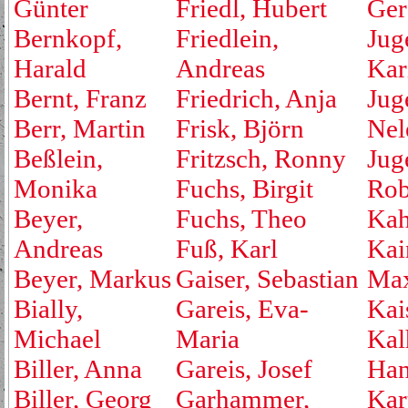
Günter
Friedl, Hubert
Ger
Bernkopf,
Friedlein,
Jug
Harald
Andreas
Kar
Bernt, Franz
Friedrich, Anja
Jug
Berr, Martin
Frisk, Björn
Nel
Beßlein,
Fritzsch, Ronny
Jug
Monika
Fuchs, Birgit
Rob
Beyer,
Fuchs, Theo
Kah
Andreas
Fuß, Karl
Kai
Beyer, Markus
Gaiser, Sebastian
Max
Bially,
Gareis, Eva-
Kai
Michael
Maria
Kal
Biller, Anna
Gareis, Josef
Ha
Biller, Georg
Garhammer,
Kar