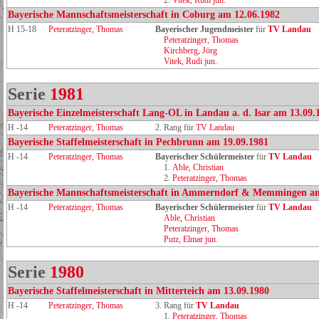
2.
Vitek, Rudi jun.
Bayerische Mannschaftsmeisterschaft in Coburg am 12.06.1982
H 15-18
Peteratzinger, Thomas
Bayerischer Jugendmeister
für
TV Landau
Peteratzinger, Thomas
Kirchberg, Jörg
Vitek, Rudi jun.
Serie
1981
Bayerische Einzelmeisterschaft Lang-OL in Landau a. d. Isar am 13.09.
H -14
Peteratzinger, Thomas
2. Rang für
TV Landau
Bayerische Staffelmeisterschaft in Pechbrunn am 19.09.1981
H -14
Peteratzinger, Thomas
Bayerischer Schülermeister
für
TV Landau
1.
Able, Christian
2.
Peteratzinger, Thomas
Bayerische Mannschaftsmeisterschaft in Ammerndorf & Memmingen am
H -14
Peteratzinger, Thomas
Bayerischer Schülermeister
für
TV Landau
Able, Christian
Peteratzinger, Thomas
Putz, Elmar jun.
Serie
1980
Bayerische Staffelmeisterschaft in Mitterteich am 13.09.1980
H -14
Peteratzinger, Thomas
3. Rang für
TV Landau
1.
Peteratzinger, Thomas