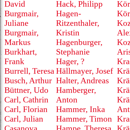
David
Hack, Philipp
Kör
Burgmair,
Hagen-
Kör
Juliane
Ritzenthaler,
Koz
Burgmair,
Kristin
Ale
Markus
Hagenburger,
Koz
Burkhart,
Stephanie
Ari
Frank
Hager, ?
Kraf
Burrell, Teresa
Hällmayer, Josef
Krä
Busch, Arthur
Halter, Andreas
Krä
Büttner, Udo
Hamberger,
Krä
Carl, Cathrin
Anton
Krä
Carl, Florian
Hammer, Inka
Ant
Carl, Julian
Hammer, Timon
Kra
Casanova,
Hampe, Theresa
Krä