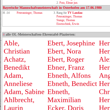
2.
Putz, Elmar jun.
Bayerische Mannschaftsmeisterschaft in Osterhofen am 17.06.1980
H -14
Peteratzinger, Thomas
3. Rang für
TV Landau
Peteratzinger, Thomas
Stange, Thomas
Eisenschink, Erwin
alle OL-Meisterschaften-Ehrentafel-Plazierten:
Able,
Ebert, Josephine
Her
Christian
Ebert, Nora
Her
Achatz,
Ebert, Roger
Ale
Benedikt
Ebner, Franz
Her
Adam,
Ebneth, Alfons
Ang
Anneliese
Ebneth, Benedict
Her
Adam, Sabine
Ebneth,
Chr
Ahlbrecht,
Maximilian
Her
Laurin
Ecker, Doris
Her