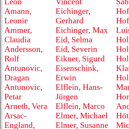
Leon
Vincent
Sab
Amann,
Eichinger,
Hof
Leonie
Gerhard
Hof
Ammer,
Eichinger, Max
Lui
Claudia
Eid, Selma
Hol
Andersson,
Eid, Severin
Hol
Rolf
Eikner, Sigurd
Hol
Antunovic,
Eisenschink,
Kla
Dragan
Erwin
Hol
Antunovic,
Elflein, Hans-
Mar
Petar
Jürgen
Hor
Arneth, Vera
Elflein, Marco
And
Arsac-
Elmer, Michael
Höt
England,
Elmer, Susanne
Mic