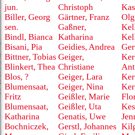
jun.
Christoph
Kas
Biller, Georg
Gärtner, Franz
Olg
sen.
Gaßner,
Kell
Bindl, Bianca
Katharina
Kel
Bisani, Pia
Geidies, Andrea
Ger
Bittner, Tobias
Geiger,
Ker
Blinkert, Thea
Christiane
Ant
Blos, ?
Geiger, Lara
Ker
Blumensaat,
Geiger, Nina
Ker
Fritz
Geißler, Marie
Flo
Blumensaat,
Geißler, Uta
Kest
Katharina
Genatis, Uwe
Jen
Bochniczek,
Gerstl, Johannes
Kil