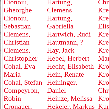
Cionoiu,
Hartung,
Chr
Gheorghe
Clemens
Kre
Cionoiu,
Hartung,
Kre
Sebastian
Gabriella
Eli
Clemens,
Hartwich, Rudi
Kre
Christian
Hautmann, ?
Kre
Clemens,
Hay, Jack
Kre
Christopher
Hebel, Herbert
Mar
Cohal, Eva-
Hecht, Elisabeth
Kro
Maria
Hein, Renate
Kro
Cohal, Stefan
Heininger,
Kro
Compeyron,
Daniel
Chr
Robin
Heinze, Melissa
Kro
Cronauer,
Hekeler, Markus
Kur