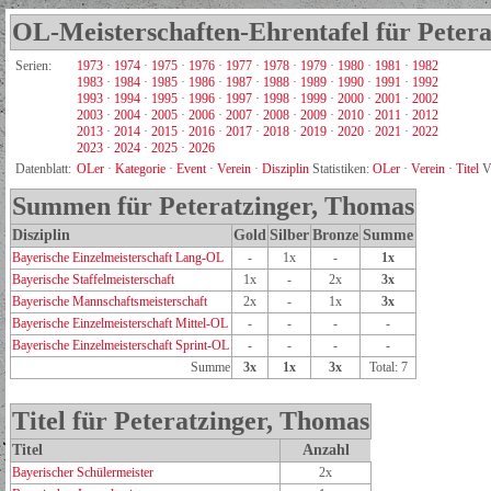
OL-Meisterschaften-Ehrentafel für Peter
Serien:
1973
·
1974
·
1975
·
1976
·
1977
·
1978
·
1979
·
1980
·
1981
·
1982
1983
·
1984
·
1985
·
1986
·
1987
·
1988
·
1989
·
1990
·
1991
·
1992
1993
·
1994
·
1995
·
1996
·
1997
·
1998
·
1999
·
2000
·
2001
·
2002
2003
·
2004
·
2005
·
2006
·
2007
·
2008
·
2009
·
2010
·
2011
·
2012
2013
·
2014
·
2015
·
2016
·
2017
·
2018
·
2019
·
2020
·
2021
·
2022
2023
·
2024
·
2025
·
2026
Datenblatt:
OLer
·
Kategorie
·
Event
·
Verein
·
Disziplin
Statistiken:
OLer
·
Verein
·
Titel
V
Summen für Peteratzinger, Thomas
Disziplin
Gold
Silber
Bronze
Summe
Bayerische Einzelmeisterschaft Lang-OL
-
1x
-
1x
Bayerische Staffelmeisterschaft
1x
-
2x
3x
Bayerische Mannschaftsmeisterschaft
2x
-
1x
3x
Bayerische Einzelmeisterschaft Mittel-OL
-
-
-
-
Bayerische Einzelmeisterschaft Sprint-OL
-
-
-
-
Summe
3x
1x
3x
Total: 7
Titel für Peteratzinger, Thomas
Titel
Anzahl
Bayerischer Schülermeister
2x