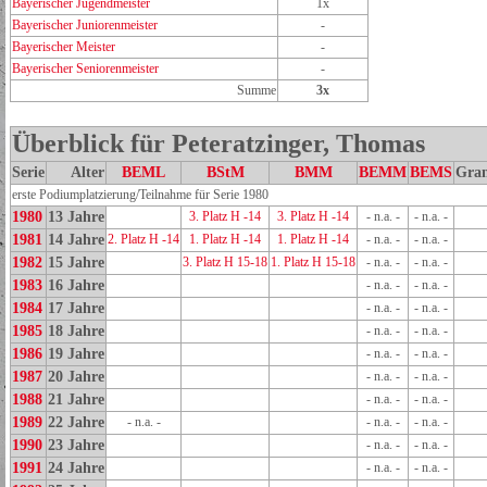
Bayerischer Jugendmeister
1x
Bayerischer Juniorenmeister
-
Bayerischer Meister
-
Bayerischer Seniorenmeister
-
Summe
3x
Überblick für Peteratzinger, Thomas
Serie
Alter
BEML
BStM
BMM
BEMM
BEMS
Gra
erste Podiumplatzierung/Teilnahme für Serie 1980
1980
13 Jahre
3. Platz H -14
3. Platz H -14
- n.a. -
- n.a. -
1981
14 Jahre
2. Platz H -14
1. Platz H -14
1. Platz H -14
- n.a. -
- n.a. -
1982
15 Jahre
3. Platz H 15-18
1. Platz H 15-18
- n.a. -
- n.a. -
1983
16 Jahre
- n.a. -
- n.a. -
1984
17 Jahre
- n.a. -
- n.a. -
1985
18 Jahre
- n.a. -
- n.a. -
1986
19 Jahre
- n.a. -
- n.a. -
1987
20 Jahre
- n.a. -
- n.a. -
1988
21 Jahre
- n.a. -
- n.a. -
1989
22 Jahre
- n.a. -
- n.a. -
- n.a. -
1990
23 Jahre
- n.a. -
- n.a. -
1991
24 Jahre
- n.a. -
- n.a. -