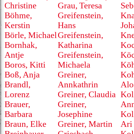
Christine
Grau, Teresa
Seb
Böhme,
Greifenstein,
Kna
Kerstin
Hans
Joh
Börle, Michael
Greifenstein,
Kne
Bornhak,
Katharina
Koc
Antje
Greifenstein,
Köc
Boros, Kitti
Michaela
Köh
Boß, Anja
Greiner,
Koh
Brandl,
Annkathrin
Alo
Lorenz
Greiner, Claudia
Kol
Brauer,
Greiner,
An
Barbara
Josephine
Kol
Braun, Elke
Greiner, Martin
Ari
Breinbauer,
Griesbach,
Kol