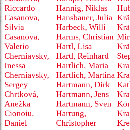
Riccardo
Hannig, Niklas
Hub
Casanova,
Hansbauer, Julia
Krä
Silvia
Harbeck, Willi
Krä
Casanova,
Harms, Christian
Mir
Valerio
Hartl, Lisa
Krä
Cherniavsky,
Hartl, Reinhard
Ste
Inessa
Hartlich, Maria
Kra
Cherniavsky,
Hartlich, Martina
Kra
Sergey
Hartmann, Dirk
Kat
Chrtková,
Hartmann, Jens
Kra
Anežka
Hartmann, Sven
Kon
Cionoiu,
Hartung,
Kra
Daniel
Christopher
Kre