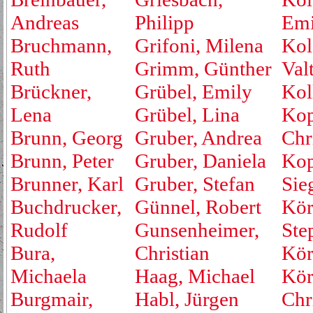
Andreas
Philipp
Emi
Bruchmann,
Grifoni, Milena
Kol
Ruth
Grimm, Günther
Valt
Brückner,
Grübel, Emily
Kol
Lena
Grübel, Lina
Kop
Brunn, Georg
Gruber, Andrea
Chr
Brunn, Peter
Gruber, Daniela
Kop
Brunner, Karl
Gruber, Stefan
Sie
Buchdrucker,
Günnel, Robert
Kör
Rudolf
Gunsenheimer,
Ste
Bura,
Christian
Kör
Michaela
Haag, Michael
Kör
Burgmair,
Habl, Jürgen
Chr