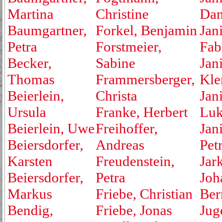
Martina
Christine
Dan
Baumgartner,
Forkel, Benjamin
Jan
Petra
Forstmeier,
Fab
Becker,
Sabine
Jan
Thomas
Frammersberger,
Kle
Beierlein,
Christa
Jan
Ursula
Franke, Herbert
Luk
Beierlein, Uwe
Freihoffer,
Jan
Beiersdorfer,
Andreas
Pet
Karsten
Freudenstein,
Jar
Beiersdorfer,
Petra
Joh
Markus
Friebe, Christian
Ber
Bendig,
Friebe, Jonas
Jug