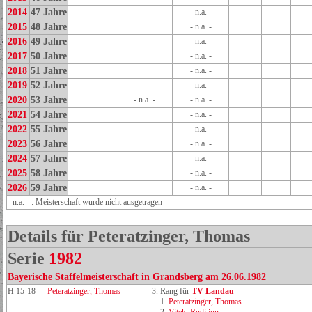
2014
47 Jahre
- n.a. -
2015
48 Jahre
- n.a. -
2016
49 Jahre
- n.a. -
2017
50 Jahre
- n.a. -
2018
51 Jahre
- n.a. -
2019
52 Jahre
- n.a. -
2020
53 Jahre
- n.a. -
- n.a. -
2021
54 Jahre
- n.a. -
2022
55 Jahre
- n.a. -
2023
56 Jahre
- n.a. -
2024
57 Jahre
- n.a. -
2025
58 Jahre
- n.a. -
2026
59 Jahre
- n.a. -
- n.a. - : Meisterschaft wurde nicht ausgetragen
Details für Peteratzinger, Thomas
Serie
1982
Bayerische Staffelmeisterschaft in Grandsberg am 26.06.1982
H 15-18
Peteratzinger, Thomas
3. Rang für
TV Landau
1.
Peteratzinger, Thomas