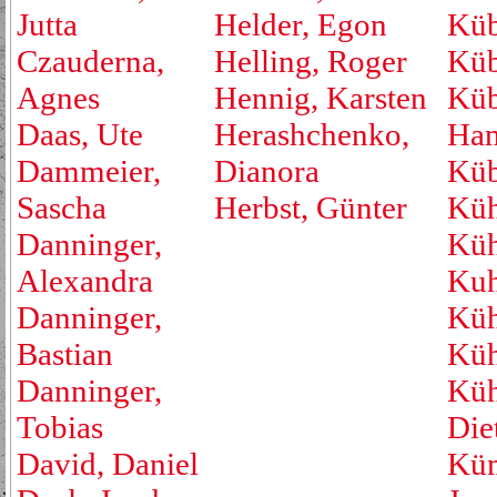
Jutta
Helder, Egon
Küb
Czauderna,
Helling, Roger
Küb
Agnes
Hennig, Karsten
Küb
Daas, Ute
Herashchenko,
Han
Dammeier,
Dianora
Küb
Sascha
Herbst, Günter
Küh
Danninger,
Küh
Alexandra
Kuh
Danninger,
Küh
Bastian
Küh
Danninger,
Küh
Tobias
Die
David, Daniel
Küm