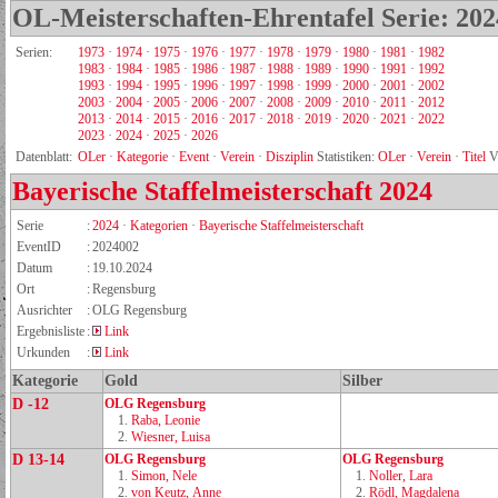
OL-Meisterschaften-Ehrentafel Serie: 202
Serien:
1973
·
1974
·
1975
·
1976
·
1977
·
1978
·
1979
·
1980
·
1981
·
1982
1983
·
1984
·
1985
·
1986
·
1987
·
1988
·
1989
·
1990
·
1991
·
1992
1993
·
1994
·
1995
·
1996
·
1997
·
1998
·
1999
·
2000
·
2001
·
2002
2003
·
2004
·
2005
·
2006
·
2007
·
2008
·
2009
·
2010
·
2011
·
2012
2013
·
2014
·
2015
·
2016
·
2017
·
2018
·
2019
·
2020
·
2021
·
2022
2023
·
2024
·
2025
·
2026
Datenblatt:
OLer
·
Kategorie
·
Event
·
Verein
·
Disziplin
Statistiken:
OLer
·
Verein
·
Titel
V
Bayerische Staffelmeisterschaft
2024
Serie
:
2024
·
Kategorien
·
Bayerische Staffelmeisterschaft
EventID
:
2024002
Datum
:
19.10.2024
Ort
:
Regensburg
Ausrichter
:
OLG Regensburg
Ergebnisliste
:
Link
Urkunden
:
Link
Kategorie
Gold
Silber
D -12
OLG Regensburg
1.
Raba, Leonie
2.
Wiesner, Luisa
D 13-14
OLG Regensburg
OLG Regensburg
1.
Simon, Nele
1.
Noller, Lara
2.
von Keutz, Anne
2.
Rödl, Magdalena