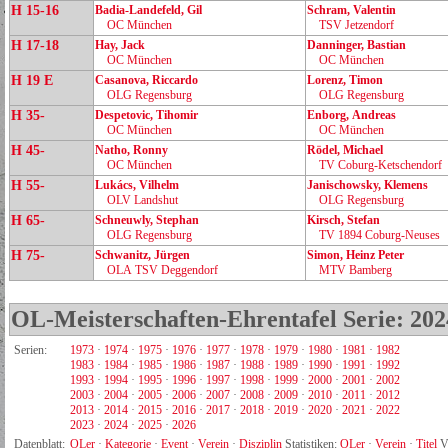
H 15-16
Badia‑Landefeld, Gil
Schram, Valentin
OC München
TSV Jetzendorf
H 17-18
Hay, Jack
Danninger, Bastian
OC München
OC München
H 19 E
Casanova, Riccardo
Lorenz, Timon
OLG Regensburg
OLG Regensburg
H 35-
Despetovic, Tihomir
Enborg, Andreas
OC München
OC München
H 45-
Natho, Ronny
Rödel, Michael
OC München
TV Coburg‑Ketschendorf
H 55-
Lukács, Vilhelm
Janischowsky, Klemens
OLV Landshut
OLG Regensburg
H 65-
Schneuwly, Stephan
Kirsch, Stefan
OLG Regensburg
TV 1894 Coburg‑Neuses
H 75-
Schwanitz, Jürgen
Simon, Heinz Peter
OLA TSV Deggendorf
MTV Bamberg
OL-Meisterschaften-Ehrentafel Serie: 202
Serien:
1973
·
1974
·
1975
·
1976
·
1977
·
1978
·
1979
·
1980
·
1981
·
1982
1983
·
1984
·
1985
·
1986
·
1987
·
1988
·
1989
·
1990
·
1991
·
1992
1993
·
1994
·
1995
·
1996
·
1997
·
1998
·
1999
·
2000
·
2001
·
2002
2003
·
2004
·
2005
·
2006
·
2007
·
2008
·
2009
·
2010
·
2011
·
2012
2013
·
2014
·
2015
·
2016
·
2017
·
2018
·
2019
·
2020
·
2021
·
2022
2023
·
2024
·
2025
·
2026
Datenblatt:
OLer
·
Kategorie
·
Event
·
Verein
·
Disziplin
Statistiken:
OLer
·
Verein
·
Titel
V