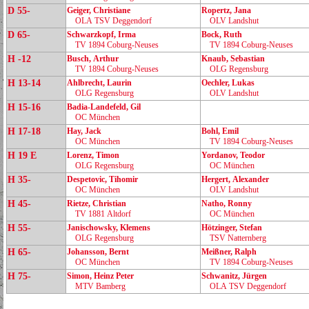
D 55-
Geiger, Christiane
Ropertz, Jana
OLA TSV Deggendorf
OLV Landshut
D 65-
Schwarzkopf, Irma
Bock, Ruth
TV 1894 Coburg‑Neuses
TV 1894 Coburg‑Neuses
H -12
Busch, Arthur
Knaub, Sebastian
TV 1894 Coburg‑Neuses
OLG Regensburg
H 13-14
Ahlbrecht, Laurin
Oechler, Lukas
OLG Regensburg
OLV Landshut
H 15-16
Badia‑Landefeld, Gil
OC München
H 17-18
Hay, Jack
Bohl, Emil
OC München
TV 1894 Coburg‑Neuses
H 19 E
Lorenz, Timon
Yordanov, Teodor
OLG Regensburg
OC München
H 35-
Despetovic, Tihomir
Hergert, Alexander
OC München
OLV Landshut
H 45-
Rietze, Christian
Natho, Ronny
TV 1881 Altdorf
OC München
H 55-
Janischowsky, Klemens
Hötzinger, Stefan
OLG Regensburg
TSV Natternberg
H 65-
Johansson, Bernt
Meißner, Ralph
OC München
TV 1894 Coburg‑Neuses
H 75-
Simon, Heinz Peter
Schwanitz, Jürgen
MTV Bamberg
OLA TSV Deggendorf