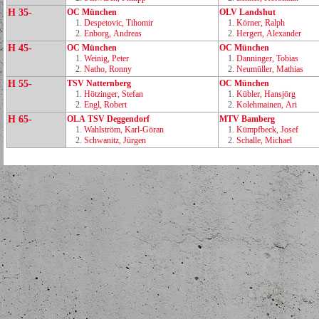
H 35-
OC München
OLV Landshut
1.
Despetovic, Tihomir
1.
Körner, Ralph
2.
Enborg, Andreas
2.
Hergert, Alexander
H 45-
OC München
OC München
1.
Weinig, Peter
1.
Danninger, Tobias
2.
Natho, Ronny
2.
Neumüller, Mathias
H 55-
TSV Natternberg
OC München
1.
Hötzinger, Stefan
1.
Kübler, Hansjörg
2.
Engl, Robert
2.
Kolehmainen, Ari
H 65-
OLA TSV Deggendorf
MTV Bamberg
1.
Wahlström, Karl‑Göran
1.
Kümpfbeck, Josef
2.
Schwanitz, Jürgen
2.
Schalle, Michael