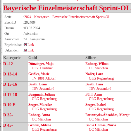
Bayerische Einzelmeisterschaft Sprint-OL
Serie
:
2024
·
Kategorien
·
Bayerische Einzelmeisterschaft Sprint-OL
EventID
:
2024004
Datum
:
03.03.2024
Ort
:
Wertheim
Ausrichter
:
SC Königstein
Ergebnisliste
:
Link
Urkunden
:
Link
Kategorie
Gold
Silber
D -12
Dünzinger, Maja
Enborg, Wilma
OLV Landshut
OC München
D 13-14
Geißler, Marie
Noller, Lara
TV 1881 Altdorf
OLG Regensburg
D 15-16
Baath, Lena
Baath, Fina
TSV Jetzendorf
TSV Jetzendorf
D 17-18
Burgmair, Juliane
Pühl, Anne
OLG Regensburg
OLG Regensburg
D 19 E
Seeger, Mareike
Seeger, Isabel
OLG Regensburg
OLG Regensburg
D 35-
Enborg, Anna
Pattantyús‑Ábrahàm, Margit
OC München
OC München
D 45-
Grifoni, Milena
Badia Comas, Núria
OLG Regensburg
OC München