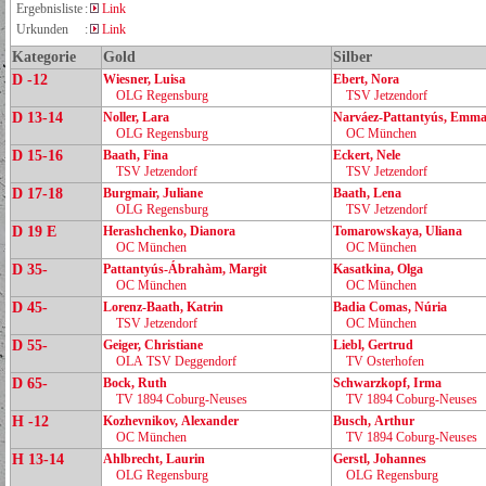
Ergebnisliste
:
Link
Urkunden
:
Link
Kategorie
Gold
Silber
D -12
Wiesner, Luisa
Ebert, Nora
OLG Regensburg
TSV Jetzendorf
D 13-14
Noller, Lara
Narváez‑Pattantyús, Emm
OLG Regensburg
OC München
D 15-16
Baath, Fina
Eckert, Nele
TSV Jetzendorf
TSV Jetzendorf
D 17-18
Burgmair, Juliane
Baath, Lena
OLG Regensburg
TSV Jetzendorf
D 19 E
Herashchenko, Dianora
Tomarowskaya, Uliana
OC München
OC München
D 35-
Pattantyús‑Ábrahàm, Margit
Kasatkina, Olga
OC München
OC München
D 45-
Lorenz‑Baath, Katrin
Badia Comas, Núria
TSV Jetzendorf
OC München
D 55-
Geiger, Christiane
Liebl, Gertrud
OLA TSV Deggendorf
TV Osterhofen
D 65-
Bock, Ruth
Schwarzkopf, Irma
TV 1894 Coburg‑Neuses
TV 1894 Coburg‑Neuses
H -12
Kozhevnikov, Alexander
Busch, Arthur
OC München
TV 1894 Coburg‑Neuses
H 13-14
Ahlbrecht, Laurin
Gerstl, Johannes
OLG Regensburg
OLG Regensburg