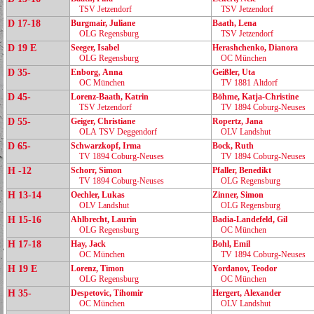
TSV Jetzendorf
TSV Jetzendorf
D 17-18
Burgmair, Juliane
Baath, Lena
OLG Regensburg
TSV Jetzendorf
D 19 E
Seeger, Isabel
Herashchenko, Dianora
OLG Regensburg
OC München
D 35-
Enborg, Anna
Geißler, Uta
OC München
TV 1881 Altdorf
D 45-
Lorenz‑Baath, Katrin
Böhme, Katja‑Christine
TSV Jetzendorf
TV 1894 Coburg‑Neuses
D 55-
Geiger, Christiane
Ropertz, Jana
OLA TSV Deggendorf
OLV Landshut
D 65-
Schwarzkopf, Irma
Bock, Ruth
TV 1894 Coburg‑Neuses
TV 1894 Coburg‑Neuses
H -12
Schorr, Simon
Pfaller, Benedikt
TV 1894 Coburg‑Neuses
OLG Regensburg
H 13-14
Oechler, Lukas
Zinner, Simon
OLV Landshut
OLG Regensburg
H 15-16
Ahlbrecht, Laurin
Badia‑Landefeld, Gil
OLG Regensburg
OC München
H 17-18
Hay, Jack
Bohl, Emil
OC München
TV 1894 Coburg‑Neuses
H 19 E
Lorenz, Timon
Yordanov, Teodor
OLG Regensburg
OC München
H 35-
Despetovic, Tihomir
Hergert, Alexander
OC München
OLV Landshut