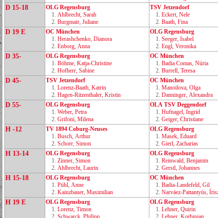
D 15-18
OLG Regensburg
TSV Jetzendorf
1.
Ahlbrecht, Sarah
1.
Eckert, Nele
2.
Burgmair, Juliane
2.
Baath, Fina
D 19 E
OC München
OLG Regensburg
1.
Herashchenko, Dianora
1.
Seeger, Isabel
2.
Enborg, Anna
2.
Engl, Veronika
D 35-
OLG Regensburg
OC München
1.
Böhme, Katja‑Christine
1.
Badia Comas, Núria
2.
Hofherr, Sabine
2.
Burrell, Teresa
D 45-
TSV Jetzendorf
OC München
1.
Lorenz‑Baath, Katrin
1.
Manoilova, Olga
2.
Hagen‑Ritzenthaler, Kristin
2.
Danninger, Alexandra
D 55-
OLG Regensburg
OLA TSV Deggendorf
1.
Weber, Petra
1.
Hufnagel, Ingrid
2.
Grifoni, Milena
2.
Geiger, Christiane
H -12
TV 1894 Coburg‑Neuses
OLG Regensburg
1.
Busch, Arthur
1.
Masek, Eduard
2.
Schorr, Simon
2.
Gierl, Zacharias
H 13-14
OLG Regensburg
OLG Regensburg
1.
Zinner, Simon
1.
Reinwald, Benjamin
2.
Ahlbrecht, Laurin
2.
Gerstl, Johannes
H 15-18
OLG Regensburg
OC München
1.
Pühl, Anne
1.
Badia‑Landefeld, Gil
2.
Kainzbauer, Maximilian
2.
Narváez‑Pattantyús, Íris
H 19 E
OLG Regensburg
OLG Regensburg
1.
Lorenz, Timon
1.
Lehner, Quirin
2.
Schwarck, Philipp
2.
Lehner, Korbinian