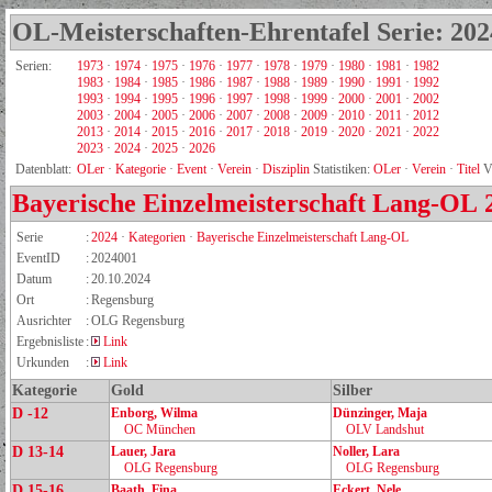
OL-Meisterschaften-Ehrentafel Serie: 202
Serien:
1973
·
1974
·
1975
·
1976
·
1977
·
1978
·
1979
·
1980
·
1981
·
1982
1983
·
1984
·
1985
·
1986
·
1987
·
1988
·
1989
·
1990
·
1991
·
1992
1993
·
1994
·
1995
·
1996
·
1997
·
1998
·
1999
·
2000
·
2001
·
2002
2003
·
2004
·
2005
·
2006
·
2007
·
2008
·
2009
·
2010
·
2011
·
2012
2013
·
2014
·
2015
·
2016
·
2017
·
2018
·
2019
·
2020
·
2021
·
2022
2023
·
2024
·
2025
·
2026
Datenblatt:
OLer
·
Kategorie
·
Event
·
Verein
·
Disziplin
Statistiken:
OLer
·
Verein
·
Titel
V
Bayerische Einzelmeisterschaft Lang-OL
Serie
:
2024
·
Kategorien
·
Bayerische Einzelmeisterschaft Lang-OL
EventID
:
2024001
Datum
:
20.10.2024
Ort
:
Regensburg
Ausrichter
:
OLG Regensburg
Ergebnisliste
:
Link
Urkunden
:
Link
Kategorie
Gold
Silber
D -12
Enborg, Wilma
Dünzinger, Maja
OC München
OLV Landshut
D 13-14
Lauer, Jara
Noller, Lara
OLG Regensburg
OLG Regensburg
D 15-16
Baath, Fina
Eckert, Nele