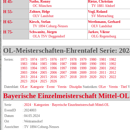
H 45-
Natho, Ronny
Rietze, Christian
OC München
TV 1881 Altdorf
H 55-
Zoltner, Helge
Vogl, Roland
OLV Landshut
SV Mietraching
H 65-
Kirsch, Stefan
Werthmann, Gerhard
TV 1894 Coburg‑Neuses
OLV Landshut
H 75-
Schwanitz, Jürgen
Jarkov, Viktor
OLA TSV Deggendorf
OLG Regensburg
OL-Meisterschaften-Ehrentafel Serie: 202
Serien:
1973
·
1974
·
1975
·
1976
·
1977
·
1978
·
1979
·
1980
·
1981
·
1982
1983
·
1984
·
1985
·
1986
·
1987
·
1988
·
1989
·
1990
·
1991
·
1992
1993
·
1994
·
1995
·
1996
·
1997
·
1998
·
1999
·
2000
·
2001
·
2002
2003
·
2004
·
2005
·
2006
·
2007
·
2008
·
2009
·
2010
·
2011
·
2012
2013
·
2014
·
2015
·
2016
·
2017
·
2018
·
2019
·
2020
·
2021
·
2022
2023
·
2024
·
2025
·
2026
Datenblatt:
OLer
·
Kategorie
·
Event
·
Verein
·
Disziplin
Statistiken:
OLer
·
Verein
·
Titel
V
Bayerische Einzelmeisterschaft Mittel-OL
Serie
:
2024
·
Kategorien
·
Bayerische Einzelmeisterschaft Mittel-OL
EventID
:
2024003
Datum
:
04.05.2024
Ort
:
Weitramsdorf
Ausrichter
:
TV 1894 Coburg-Neuses