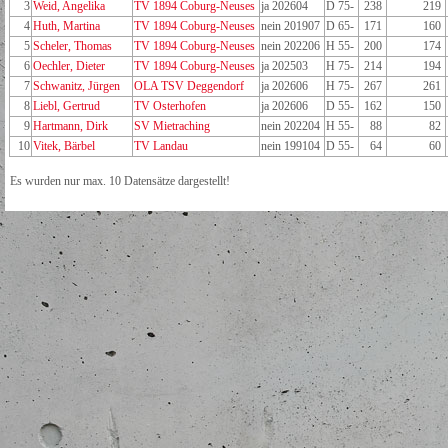
3
Weid, Angelika
TV 1894 Coburg-Neuses
ja 202604
D 75-
238
219
4
Huth, Martina
TV 1894 Coburg-Neuses
nein 201907
D 65-
171
160
5
Scheler, Thomas
TV 1894 Coburg-Neuses
nein 202206
H 55-
200
174
6
Oechler, Dieter
TV 1894 Coburg-Neuses
ja 202503
H 75-
214
194
7
Schwanitz, Jürgen
OLA TSV Deggendorf
ja 202606
H 75-
267
261
8
Liebl, Gertrud
TV Osterhofen
ja 202606
D 55-
162
150
9
Hartmann, Dirk
SV Mietraching
nein 202204
H 55-
88
82
10
Vitek, Bärbel
TV Landau
nein 199104
D 55-
64
60
Es wurden nur max. 10 Datensätze dargestellt!