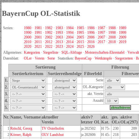
BayernCup OL-Statistik
Serien:
1980
·
1981
·
1982
·
1983
·
1984
·
1985
·
1986
·
1987
·
1988
·
1989
1990
·
1991
·
1992
·
1993
·
1994
·
1995
·
1996
·
1997
·
1998
·
1999
2000
·
2001
·
2002
·
2003
·
2004
·
2005
·
2006
·
2007
·
2008
·
2009
2010
·
2011
·
2012
·
2013
·
2014
·
2015
·
2016
·
2017
·
2018
·
2019
2020
·
2021
·
2022
·
2023
·
2024
·
2025
·
2026
Allgemeines:
Kategorien
·
Siegerliste
·
SQL-Abfrage
·
Meisterschaften-Ehrentafel
·
Verwal
Datenblatt:
OLer
·
Verein
·
Serie
Statistiken:
BayernCup
·
Wettkämpfe
·
Siegerzeiten
·
B
Sortierung
Filterung
Sortierkriterium
Sortierreihenfolge
Filterfeld
Filterwer
1.
Serie
2.
OL-Kategorie
3.
akt. Verein
4.
Anzahl
5.
Nr.
Name, Vorname
aktueller
aktiv?
akt.
ges.
aktive
Verein
letzter OL
Kat.
OLs
OLs(297)
1
Reischl, Georg
TV Osterhofen
ja 202502
H 75-
230
209
2
Körner, Ralph
OLV Landshut
ja 202606
H 45-
218
203