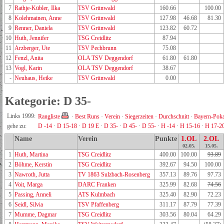
7
Rathje-Kübler, Ilka
TSV Grünwald
160.66
100.00
8
Kolehmainen, Anne
TSV Grünwald
127.98
46.68
81.30
9
Renner, Daniela
TSV Grünwald
123.82
60.72
10
Huth, Jennifer
TSG Creidlitz
87.94
11
Arzberger, Ute
TSV Pechbrunn
75.08
12
Fenzl, Anita
OLA TSV Deggendorf
61.80
61.80
13
Vogl, Karin
OLA TSV Deggendorf
38.67
-
Neuhaus, Heike
TSV Grünwald
0.00
Kategorie: D 35-
Links 1999:
Rangliste
·
Best Runs
·
Verein
·
Siegerzeiten
·
Durchschnitt
·
Bayern-Poka
gehe zu:
D -14
·
D 15-18
·
D 19 E
·
D 35-
·
D 45-
·
D 55-
·
H -14
·
H 15-16
·
H 17-2
Name
Verein
Punkte
1.OL
2.OL
02.05.
15.05.
1
Huth, Martina
TSG Creidlitz
400.00
100.00
93.89
2
Böhme, Kerstin
TSG Creidlitz
392.67
94.50
100.00
3
Nawroth, Jutta
TV 1863 Sulzbach-Rosenberg
357.13
89.76
97.73
4
Voit, Marga
DARC Franken
325.99
82.68
74.56
5
Passing, Anneli
ATS Kulmbach
325.40
82.90
72.23
6
Seidl, Silvia
TSV Pfaffenberg
311.17
87.79
77.39
7
Mumme, Dagmar
TSG Creidlitz
303.56
80.04
64.29