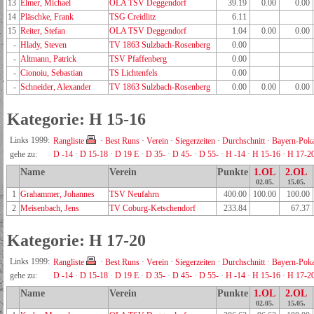
13
Elmer, Michael
OLA TSV Deggendorf
39.19
0.00
0.00
14
Pläschke, Frank
TSG Creidlitz
6.11
15
Reiter, Stefan
OLA TSV Deggendorf
1.04
0.00
0.00
-
Hlady, Steven
TV 1863 Sulzbach-Rosenberg
0.00
-
Altmann, Patrick
TSV Pfaffenberg
0.00
-
Cionoiu, Sebastian
TS Lichtenfels
0.00
-
Schneider, Alexander
TV 1863 Sulzbach-Rosenberg
0.00
0.00
0.00
Kategorie: H 15-16
Links 1999:
Rangliste
·
Best Runs
·
Verein
·
Siegerzeiten
·
Durchschnitt
·
Bayern-Poka
gehe zu:
D -14
·
D 15-18
·
D 19 E
·
D 35-
·
D 45-
·
D 55-
·
H -14
·
H 15-16
·
H 17-2
Name
Verein
Punkte
1.OL
2.OL
02.05.
15.05.
1
Grahammer, Johannes
TSV Neufahrn
400.00
100.00
100.00
2
Meisenbach, Jens
TV Coburg-Ketschendorf
233.84
67.37
Kategorie: H 17-20
Links 1999:
Rangliste
·
Best Runs
·
Verein
·
Siegerzeiten
·
Durchschnitt
·
Bayern-Poka
gehe zu:
D -14
·
D 15-18
·
D 19 E
·
D 35-
·
D 45-
·
D 55-
·
H -14
·
H 15-16
·
H 17-2
Name
Verein
Punkte
1.OL
2.OL
02.05.
15.05.