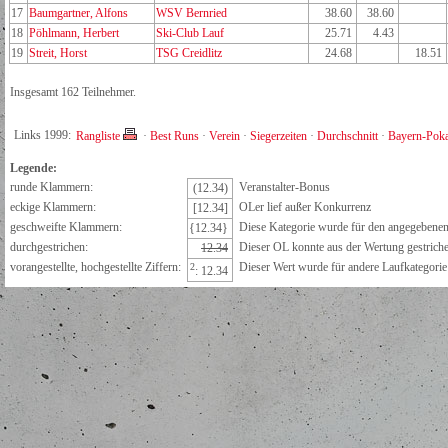
17
Baumgartner, Alfons
WSV Bernried
38.60
38.60
18
Pöhlmann, Herbert
Ski-Club Lauf
25.71
4.43
19
Streit, Horst
TSG Creidlitz
24.68
18.51
Insgesamt 162 Teilnehmer.
Links 1999:
Rangliste
·
Best Runs
·
Verein
·
Siegerzeiten
·
Durchschnitt
·
Bayern-Poka
Legende:
runde Klammern:
Veranstalter-Bonus
(12.34)
eckige Klammern:
OLer lief außer Konkurrenz
[12.34]
geschweifte Klammern:
Diese Kategorie wurde für den angegebenen 
{12.34}
durchgestrichen:
Dieser OL konnte aus der Wertung gestrich
12.34
vorangestellte, hochgestellte Ziffern:
Dieser Wert wurde für andere Laufkategorie e
2
: 12.34