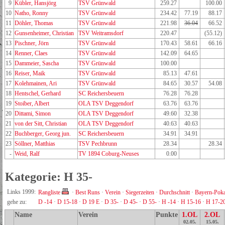
9
Kübler, Hansjörg
TSV Grünwald
259.27
100.00
10
Natho, Ronny
TSV Grünwald
234.42
77.19
88.17
11
Döhler, Thomas
TSV Grünwald
221.98
36.04
66.52
12
Gunsenheimer, Christian
TSV Weitramsdorf
220.47
(55.12)
13
Pischner, Jörn
TSV Grünwald
170.43
58.61
66.16
14
Renner, Claes
TSV Grünwald
142.09
64.65
15
Dammeier, Sascha
TSV Grünwald
100.00
16
Reiser, Maik
TSV Grünwald
85.13
47.61
17
Kolehmainen, Ari
TSV Grünwald
84.65
30.57
54.08
18
Hentschel, Gerhard
SC Reichersbeuern
76.28
76.28
19
Stoiber, Albert
OLA TSV Deggendorf
63.76
63.76
20
Dittami, Simon
OLA TSV Deggendorf
49.60
32.38
21
von der Sitt, Christian
OLA TSV Deggendorf
40.63
40.63
22
Buchberger, Georg jun.
SC Reichersbeuern
34.91
34.91
23
Söllner, Matthias
TSV Pechbrunn
28.34
28.34
-
Weid, Ralf
TV 1894 Coburg-Neuses
0.00
Kategorie: H 35-
Links 1999:
Rangliste
·
Best Runs
·
Verein
·
Siegerzeiten
·
Durchschnitt
·
Bayern-Poka
gehe zu:
D -14
·
D 15-18
·
D 19 E
·
D 35-
·
D 45-
·
D 55-
·
H -14
·
H 15-16
·
H 17-2
Name
Verein
Punkte
1.OL
2.OL
02.05.
15.05.