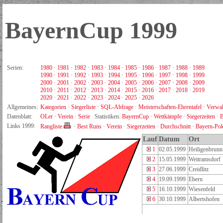
BayernCup 1999
Serien:
1980
·
1981
·
1982
·
1983
·
1984
·
1985
·
1986
·
1987
·
1988
·
1989
1990
·
1991
·
1992
·
1993
·
1994
·
1995
·
1996
·
1997
·
1998
·
1999
2000
·
2001
·
2002
·
2003
·
2004
·
2005
·
2006
·
2007
·
2008
·
2009
2010
·
2011
·
2012
·
2013
·
2014
·
2015
·
2016
·
2017
·
2018
·
2019
2020
·
2021
·
2022
·
2023
·
2024
·
2025
·
2026
Allgemeines:
Kategorien
·
Siegerliste
·
SQL-Abfrage
·
Meisterschaften-Ehrentafel
·
Verwal
Datenblatt:
OLer
·
Verein
·
Serie
Statistiken:
BayernCup
·
Wettkämpfe
·
Siegerzeiten
·
B
Links 1999:
Rangliste
·
Best Runs
·
Verein
·
Siegerzeiten
·
Durchschnitt
·
Bayern-Pok
Lauf
Datum
Ort
1
02.05.1999
Heiligenbrun
2
15.05.1999
Weitramsdorf
3
27.06.1999
Creidlitz
4
19.09.1999
Ebern
5
16.10.1999
Wiesenfeld
6
30.10.1999
Albertshofen