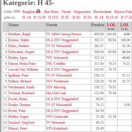
Kategorie: H 45-
Links 1999:
Rangliste
·
Best Runs
·
Verein
·
Siegerzeiten
·
Durchschnitt
·
Bayern-Poka
gehe zu:
D -14
·
D 15-18
·
D 19 E
·
D 35-
·
D 45-
·
D 55-
·
H -14
·
H 15-16
·
H 17-2
Name
Verein
Punkte
1.OL
2.OL
02.05.
15.05.
1
Meißner, Ralph
TV 1894 Coburg-Neuses
400.00
100.00
0.00
2
Körner, Walter
OLA TSV Deggendorf
392.31
98.94
100.00
3
Hülss, Herbert
TV 07 Wiesenfeld
382.67
92.36
4
Schwanitz, Jürgen
OLA TSV Deggendorf
366.04
86.88
81.14
5
Helder, Egon
TSV Scherneck
325.54
49.65
6
Simon, Heinz Peter
TSG Creidlitz
311.84
79.33
74.21
7
von der Sitt, Wilhelm
OLA TSV Deggendorf
243.92
78.79
8
Igelhaut, Peter
TV 07 Wiesenfeld
236.13
91.13
9
Söllner, Richard
TSV Pechbrunn
228.30
79.18
82.75
10
Werthmann, Arndt
TSV Massing
150.72
79.93
11
Wieland, Reinhard
Ski-Club Lauf
122.68
78.48
12
Fischl, Heinz
OLA TSV Deggendorf
90.01
13
Henke, Dietmar
TV 07 Wiesenfeld
70.15
0.00
14
Krebs, Peter
OLA TSV Deggendorf
64.59
15
Müller, Eugen
TSV Grünwald
55.58
55.58
16
Susdorf, Siegfried
TV Weismain
49.25
17
Maisel, Peter
ATS Kulmbach
28.49