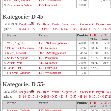
8
Herrmann, Monika
TSV Weitramsdorf
233.47
(58.37)
9
Zimmermann, Sabine
TSV Grünwald
100.00
Kategorie: D 45-
Links 1999:
Rangliste
·
Best Runs
·
Verein
·
Siegerzeiten
·
Durchschnitt
·
Bayern-Poka
gehe zu:
D -14
·
D 15-18
·
D 19 E
·
D 35-
·
D 45-
·
D 55-
·
H -14
·
H 15-16
·
H 17-2
Name
Verein
Punkte
1.OL
2.OL
02.05.
15.05.
1
Weid, Angelika
TV 1894 Coburg-Neuses
400.00
100.00
95.60
2
Blumensaat, Katharina
ATS Kulmbach
369.68
88.26
93.83
3
Krebs, Elisabeth
OLA TSV Deggendorf
345.54
81.50
93.32
4
Söllner, Sieglinde
TSV Pechbrunn
308.89
51.25
100.00
5
Arneth, Vera
ATS Kulmbach
200.98
49.36
70.61
6
Verde, Ellen
TSV Grünwald
42.63
42.63
7
Hielscher, Gerlinde
TSV Weitramsdorf
2.89
Kategorie: D 55-
Links 1999:
Rangliste
·
Best Runs
·
Verein
·
Siegerzeiten
·
Durchschnitt
·
Bayern-Poka
gehe zu:
D -14
·
D 15-18
·
D 19 E
·
D 35-
·
D 45-
·
D 55-
·
H -14
·
H 15-16
·
H 17-2
Name
Verein
Punkte
1.OL
2.OL
02.05.
15.05.
1
Hielscher, Gerlinde
TSV Weitramsdorf
400.00
100.00
(100.00)