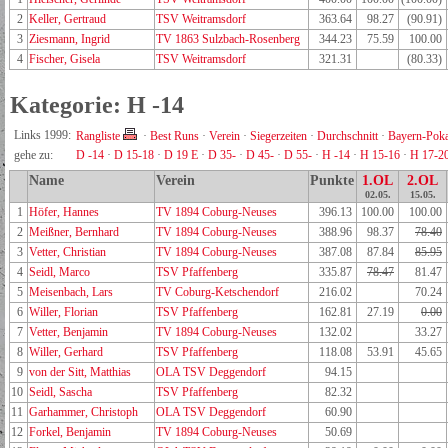
2
Keller, Gertraud
TSV Weitramsdorf
363.64
98.27
(90.91)
3
Ziesmann, Ingrid
TV 1863 Sulzbach-Rosenberg
344.23
75.59
100.00
4
Fischer, Gisela
TSV Weitramsdorf
321.31
(80.33)
Kategorie: H -14
Links 1999:
Rangliste
·
Best Runs
·
Verein
·
Siegerzeiten
·
Durchschnitt
·
Bayern-Poka
gehe zu:
D -14
·
D 15-18
·
D 19 E
·
D 35-
·
D 45-
·
D 55-
·
H -14
·
H 15-16
·
H 17-2
Name
Verein
Punkte
1.OL
2.OL
02.05.
15.05.
1
Höfer, Hannes
TV 1894 Coburg-Neuses
396.13
100.00
100.00
2
Meißner, Bernhard
TV 1894 Coburg-Neuses
388.96
98.37
78.40
3
Vetter, Christian
TV 1894 Coburg-Neuses
387.08
87.84
85.95
4
Seidl, Marco
TSV Pfaffenberg
335.87
78.47
81.47
5
Meisenbach, Lars
TV Coburg-Ketschendorf
216.02
70.24
6
Willer, Florian
TSV Pfaffenberg
162.81
27.19
0.00
7
Vetter, Benjamin
TV 1894 Coburg-Neuses
132.02
33.27
8
Willer, Gerhard
TSV Pfaffenberg
118.08
53.91
45.65
9
von der Sitt, Matthias
OLA TSV Deggendorf
94.15
10
Seidl, Sascha
TSV Pfaffenberg
82.32
11
Garhammer, Christoph
OLA TSV Deggendorf
60.90
12
Forkel, Benjamin
TV 1894 Coburg-Neuses
50.69