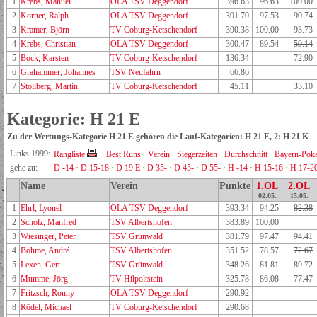
1
Krebs, Manuel
OLA TSV Deggendorf
396.63
96.63
100.00
2
Körner, Ralph
OLA TSV Deggendorf
391.70
97.53
90.74
3
Kramer, Björn
TV Coburg-Ketschendorf
390.38
100.00
93.73
4
Krebs, Christian
OLA TSV Deggendorf
300.47
89.54
59.14
5
Bock, Karsten
TV Coburg-Ketschendorf
136.34
72.90
6
Grahammer, Johannes
TSV Neufahrn
66.86
7
Stollberg, Martin
TV Coburg-Ketschendorf
45.11
33.10
Kategorie: H 21 E
Zu der Wertungs-Kategorie H 21 E gehören die Lauf-Kategorien: H 21 E, 2: H 21 K
Links 1999:
Rangliste
·
Best Runs
·
Verein
·
Siegerzeiten
·
Durchschnitt
·
Bayern-Poka
gehe zu:
D -14
·
D 15-18
·
D 19 E
·
D 35-
·
D 45-
·
D 55-
·
H -14
·
H 15-16
·
H 17-2
Name
Verein
Punkte
1.OL
2.OL
02.05.
15.05.
1
Ehrl, Lyonel
OLA TSV Deggendorf
393.34
94.25
82.38
2
Scholz, Manfred
TSV Albertshofen
383.89
100.00
3
Wiesinger, Peter
TSV Grünwald
381.79
97.47
94.41
4
Böhme, André
TSV Albertshofen
351.52
78.57
72.67
5
Lexen, Gert
TSV Grünwald
348.26
81.81
89.72
6
Mumme, Jörg
TV Hilpoltstein
325.78
86.08
77.47
7
Fritzsch, Ronny
OLA TSV Deggendorf
290.92
8
Rödel, Michael
TV Coburg-Ketschendorf
290.68