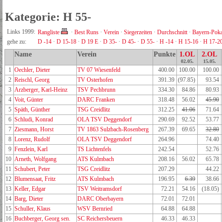
Kategorie: H 55-
Links 1999:
Rangliste
·
Best Runs
·
Verein
·
Siegerzeiten
·
Durchschnitt
·
Bayern-Poka
gehe zu:
D -14
·
D 15-18
·
D 19 E
·
D 35-
·
D 45-
·
D 55-
·
H -14
·
H 15-16
·
H 17-2
Name
Verein
Punkte
1.OL
2.OL
02.05.
15.05.
1
Oechler, Dieter
TV 07 Wiesenfeld
400.00
100.00
100.00
2
Reischl, Georg
TV Osterhofen
391.39
(97.85)
93.54
3
Arzberger, Karl-Heinz
TSV Pechbrunn
334.30
84.86
80.93
4
Voit, Günter
DARC Franken
318.48
56.02
45.90
5
Späth, Günther
TSG Creidlitz
312.25
41.06
71.64
6
Schludi, Konrad
OLA TSV Deggendorf
290.69
92.52
53.77
7
Ziesmann, Horst
TV 1863 Sulzbach-Rosenberg
267.39
69.65
32.80
8
Lorenz, Rudolf
OLA TSV Deggendorf
264.96
74.40
9
Fenzlein, Karl
TS Lichtenfels
242.54
52.76
10
Arneth, Wolfgang
ATS Kulmbach
208.16
56.02
65.78
11
Schubert, Peter
TSG Creidlitz
207.29
44.22
12
Blumensaat, Fritz
ATS Kulmbach
196.95
6.39
38.66
13
Keller, Edgar
TSV Weitramsdorf
72.21
54.16
(18.05)
14
Barg, Dieter
DARC Oberbayern
72.01
72.01
15
Schuller, Klaus
WSV Bernried
64.88
64.88
16
Buchberger, Georg sen.
SC Reichersbeuern
46.33
46.33