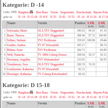
Kategorie: D -14
Links 1999:
Rangliste
·
Best Runs
·
Verein
·
Siegerzeiten
·
Durchschnitt
·
Bayern-Poka
gehe zu:
D -14
·
D 15-18
·
D 19 E
·
D 35-
·
D 45-
·
D 55-
·
H -14
·
H 15-16
·
H 17-2
Name
Verein
Punkte
1.OL
2.OL
02.05.
15.05.
1
Schwanitz, Marie
OLA TSV Deggendorf
390.63
99.45
91.18
2
Bauer, Theresa
OLA TSV Deggendorf
388.46
97.53
100.00
3
Söllner, Stefanie
TSV Pechbrunn
359.03
100.00
77.33
4
Geidies, Andrea
TV 07 Wiesenfeld
305.17
98.74
5
Böhme, Anne
TSV Pechbrunn
284.71
84.89
6
Wolf, Natascha
TV 1894 Coburg-Neuses
268.94
56.57
56.52
7
Herrmann, Angelika
TSV Weitramsdorf
253.01
66.95
8
Trennheuser, Sera
OLA TSV Deggendorf
206.76
74.10
9
Greifenstein, Katharina
TV 07 Wiesenfeld
82.21
10
Heusinger, Katharina
TV Coburg-Ketschendorf
66.43
Kategorie: D 15-18
Links 1999:
Rangliste
·
Best Runs
·
Verein
·
Siegerzeiten
·
Durchschnitt
·
Bayern-Poka
gehe zu:
D -14
·
D 15-18
·
D 19 E
·
D 35-
·
D 45-
·
D 55-
·
H -14
·
H 15-16
·
H 17-2
Name
Verein
Punkte
1.OL
2.OL
02.05.
15.05.