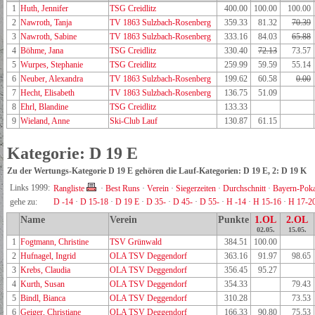
1
Huth, Jennifer
TSG Creidlitz
400.00
100.00
100.00
2
Nawroth, Tanja
TV 1863 Sulzbach-Rosenberg
359.33
81.32
70.39
3
Nawroth, Sabine
TV 1863 Sulzbach-Rosenberg
333.16
84.03
65.88
4
Böhme, Jana
TSG Creidlitz
330.40
72.13
73.57
5
Wurpes, Stephanie
TSG Creidlitz
259.99
59.59
55.14
6
Neuber, Alexandra
TV 1863 Sulzbach-Rosenberg
199.62
60.58
0.00
7
Hecht, Elisabeth
TV 1863 Sulzbach-Rosenberg
136.75
51.09
8
Ehrl, Blandine
TSG Creidlitz
133.33
9
Wieland, Anne
Ski-Club Lauf
130.87
61.15
Kategorie: D 19 E
Zu der Wertungs-Kategorie D 19 E gehören die Lauf-Kategorien: D 19 E, 2: D 19 K
Links 1999:
Rangliste
·
Best Runs
·
Verein
·
Siegerzeiten
·
Durchschnitt
·
Bayern-Poka
gehe zu:
D -14
·
D 15-18
·
D 19 E
·
D 35-
·
D 45-
·
D 55-
·
H -14
·
H 15-16
·
H 17-2
Name
Verein
Punkte
1.OL
2.OL
02.05.
15.05.
1
Fogtmann, Christine
TSV Grünwald
384.51
100.00
2
Hufnagel, Ingrid
OLA TSV Deggendorf
363.16
91.97
98.65
3
Krebs, Claudia
OLA TSV Deggendorf
356.45
95.27
4
Kurth, Susan
OLA TSV Deggendorf
354.33
79.43
5
Bindl, Bianca
OLA TSV Deggendorf
310.28
73.53
6
Geiger, Christiane
OLA TSV Deggendorf
166.33
90.80
75.53