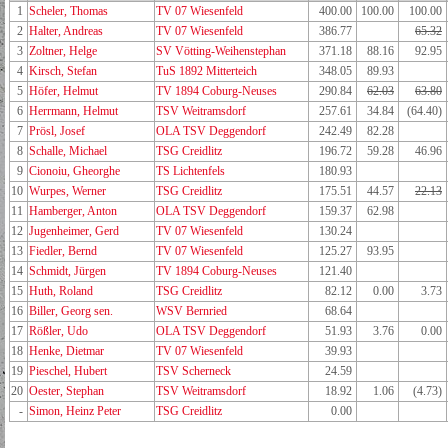
1
Scheler, Thomas
TV 07 Wiesenfeld
400.00
100.00
100.00
2
Halter, Andreas
TV 07 Wiesenfeld
386.77
65.32
3
Zoltner, Helge
SV Vötting-Weihenstephan
371.18
88.16
92.95
4
Kirsch, Stefan
TuS 1892 Mitterteich
348.05
89.93
5
Höfer, Helmut
TV 1894 Coburg-Neuses
290.84
62.03
63.80
6
Herrmann, Helmut
TSV Weitramsdorf
257.61
34.84
(64.40)
7
Prösl, Josef
OLA TSV Deggendorf
242.49
82.28
8
Schalle, Michael
TSG Creidlitz
196.72
59.28
46.96
9
Cionoiu, Gheorghe
TS Lichtenfels
180.93
10
Wurpes, Werner
TSG Creidlitz
175.51
44.57
22.13
11
Hamberger, Anton
OLA TSV Deggendorf
159.37
62.98
12
Jugenheimer, Gerd
TV 07 Wiesenfeld
130.24
13
Fiedler, Bernd
TV 07 Wiesenfeld
125.27
93.95
14
Schmidt, Jürgen
TV 1894 Coburg-Neuses
121.40
15
Huth, Roland
TSG Creidlitz
82.12
0.00
3.73
16
Biller, Georg sen.
WSV Bernried
68.64
17
Rößler, Udo
OLA TSV Deggendorf
51.93
3.76
0.00
18
Henke, Dietmar
TV 07 Wiesenfeld
39.93
19
Pieschel, Hubert
TSV Scherneck
24.59
20
Oester, Stephan
TSV Weitramsdorf
18.92
1.06
(4.73)
-
Simon, Heinz Peter
TSG Creidlitz
0.00