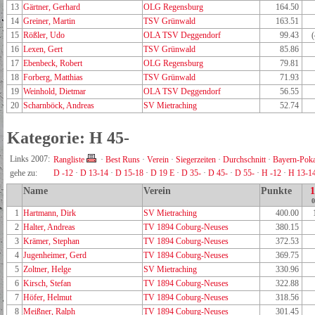
13
Gärtner, Gerhard
OLG Regensburg
164.50
14
Greiner, Martin
TSV Grünwald
163.51
15
Rößler, Udo
OLA TSV Deggendorf
99.43
16
Lexen, Gert
TSV Grünwald
85.86
17
Ebenbeck, Robert
OLG Regensburg
79.81
18
Forberg, Matthias
TSV Grünwald
71.93
19
Weinhold, Dietmar
OLA TSV Deggendorf
56.55
20
Scharnböck, Andreas
SV Mietraching
52.74
Kategorie: H 45-
Links 2007:
Rangliste
·
Best Runs
·
Verein
·
Siegerzeiten
·
Durchschnitt
·
Bayern-Poka
gehe zu:
D -12
·
D 13-14
·
D 15-18
·
D 19 E
·
D 35-
·
D 45-
·
D 55-
·
H -12
·
H 13-1
Name
Verein
Punkte
0
1
Hartmann, Dirk
SV Mietraching
400.00
2
Halter, Andreas
TV 1894 Coburg-Neuses
380.15
3
Krämer, Stephan
TV 1894 Coburg-Neuses
372.53
4
Jugenheimer, Gerd
TV 1894 Coburg-Neuses
369.75
5
Zoltner, Helge
SV Mietraching
330.96
6
Kirsch, Stefan
TV 1894 Coburg-Neuses
322.88
7
Höfer, Helmut
TV 1894 Coburg-Neuses
318.56
8
Meißner, Ralph
TV 1894 Coburg-Neuses
301.45