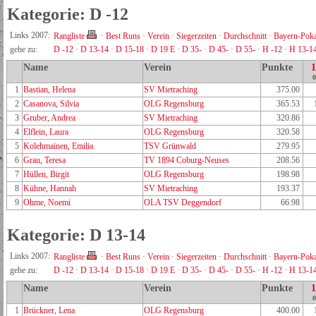
Kategorie: D -12
Links 2007:
Rangliste
·
Best Runs
·
Verein
·
Siegerzeiten
·
Durchschnitt
·
Bayern-Poka
gehe zu:
D -12
·
D 13-14
·
D 15-18
·
D 19 E
·
D 35-
·
D 45-
·
D 55-
·
H -12
·
H 13-1
Name
Verein
Punkte
0
1
Bastian, Helena
SV Mietraching
375.00
2
Casanova, Silvia
OLG Regensburg
365.53
3
Gruber, Andrea
SV Mietraching
320.86
4
Elflein, Laura
OLG Regensburg
320.58
5
Kolehmainen, Emilia
TSV Grünwald
279.95
6
Grau, Teresa
TV 1894 Coburg-Neuses
208.56
7
Hüllen, Birgit
OLG Regensburg
198.98
8
Kühne, Hannah
SV Mietraching
193.37
9
Ohme, Noemi
OLA TSV Deggendorf
66.98
Kategorie: D 13-14
Links 2007:
Rangliste
·
Best Runs
·
Verein
·
Siegerzeiten
·
Durchschnitt
·
Bayern-Poka
gehe zu:
D -12
·
D 13-14
·
D 15-18
·
D 19 E
·
D 35-
·
D 45-
·
D 55-
·
H -12
·
H 13-1
Name
Verein
Punkte
0
1
Brückner, Lena
OLG Regensburg
400.00