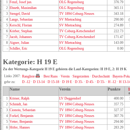
1
Fenzl, Josef jun.
OLG Regensburg
376.79
2
Ebneth, Maximilian
OLG Regensburg
365.11
3
Stengel, David
TV 1894 Coburg-Neuses
343.18
4
Lange, Sebastian
SV Mietraching
290.00
5
Kerschl, Florian
SV Mietraching
274.89
6
Körber, Stephan
TV Coburg-Ketschendorf
222.73
7
Jacob, Johannes
TV Coburg-Ketschendorf
171.47
8
Aigner, Julian
SV Mietraching
143.09
-
Schiller, Eric
OLG Regensburg
0.00
Kategorie: H 19 E
Zu der Wertungs-Kategorie H 19 E gehören die Lauf-Kategorien: H 19 E, 2: H 19 K
Links 2007:
Rangliste
·
Best Runs
·
Verein
·
Siegerzeiten
·
Durchschnitt
·
Bayern-Poka
gehe zu:
D -12
·
D 13-14
·
D 15-18
·
D 19 E
·
D 35-
·
D 45-
·
D 55-
·
H -12
·
H 13-1
Name
Verein
Punkte
0
1
Körner, Ralph
LV Deggendorf
400.00
2
Schmidt, Jan
TV 1894 Coburg-Neuses
357.75
3
Cionoiu, Sebastian
TV 1894 Coburg-Neuses
327.37
4
Forkel, Benjamin
TV 1894 Coburg-Neuses
307.76
5
Vetter, Benjamin
TV 1894 Coburg-Neuses
294.00
6
Höfer, Hannes
TV 1894 Coburg-Neuses
283.29