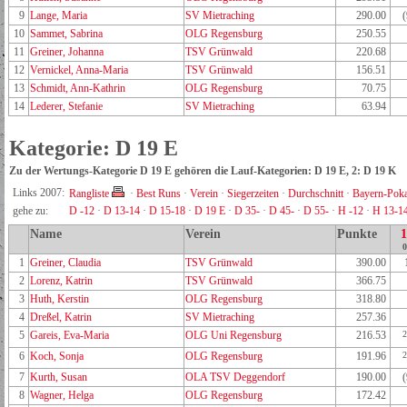
9
Lange, Maria
SV Mietraching
290.00
10
Sammet, Sabrina
OLG Regensburg
250.55
11
Greiner, Johanna
TSV Grünwald
220.68
12
Vernickel, Anna-Maria
TSV Grünwald
156.51
13
Schmidt, Ann-Kathrin
OLG Regensburg
70.75
14
Lederer, Stefanie
SV Mietraching
63.94
Kategorie: D 19 E
Zu der Wertungs-Kategorie D 19 E gehören die Lauf-Kategorien: D 19 E, 2: D 19 K
Links 2007:
Rangliste
·
Best Runs
·
Verein
·
Siegerzeiten
·
Durchschnitt
·
Bayern-Poka
gehe zu:
D -12
·
D 13-14
·
D 15-18
·
D 19 E
·
D 35-
·
D 45-
·
D 55-
·
H -12
·
H 13-1
Name
Verein
Punkte
0
1
Greiner, Claudia
TSV Grünwald
390.00
2
Lorenz, Katrin
TSV Grünwald
366.75
3
Huth, Kerstin
OLG Regensburg
318.80
4
Dreßel, Katrin
SV Mietraching
257.36
5
Gareis, Eva-Maria
OLG Uni Regensburg
216.53
2
6
Koch, Sonja
OLG Regensburg
191.96
2
7
Kurth, Susan
OLA TSV Deggendorf
190.00
8
Wagner, Helga
OLG Regensburg
172.42