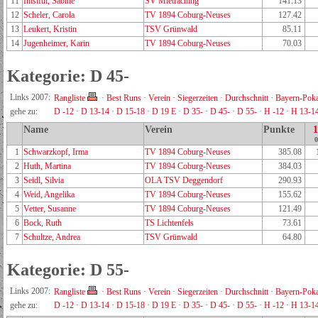
11
Intsiful, Sabine
SV Mietraching
141.13
12
Scheler, Carola
TV 1894 Coburg-Neuses
127.42
13
Leukert, Kristin
TSV Grünwald
85.11
14
Jugenheimer, Karin
TV 1894 Coburg-Neuses
70.03
Kategorie: D 45-
Links 2007:
Rangliste
·
Best Runs
·
Verein
·
Siegerzeiten
·
Durchschnitt
·
Bayern-Poka
gehe zu:
D -12
·
D 13-14
·
D 15-18
·
D 19 E
·
D 35-
·
D 45-
·
D 55-
·
H -12
·
H 13-1
Name
Verein
Punkte
0
1
Schwarzkopf, Irma
TV 1894 Coburg-Neuses
385.08
2
Huth, Martina
TV 1894 Coburg-Neuses
384.03
3
Seidl, Silvia
OLA TSV Deggendorf
290.93
4
Weid, Angelika
TV 1894 Coburg-Neuses
155.62
5
Vetter, Susanne
TV 1894 Coburg-Neuses
121.49
6
Bock, Ruth
TS Lichtenfels
73.61
7
Schultze, Andrea
TSV Grünwald
64.80
Kategorie: D 55-
Links 2007:
Rangliste
·
Best Runs
·
Verein
·
Siegerzeiten
·
Durchschnitt
·
Bayern-Poka
gehe zu:
D -12
·
D 13-14
·
D 15-18
·
D 19 E
·
D 35-
·
D 45-
·
D 55-
·
H -12
·
H 13-1