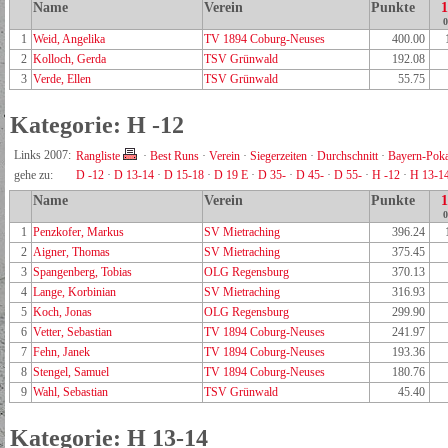
Name
Verein
Punkte
0
1
Weid, Angelika
TV 1894 Coburg-Neuses
400.00
2
Kolloch, Gerda
TSV Grünwald
192.08
3
Verde, Ellen
TSV Grünwald
55.75
Kategorie: H -12
Links 2007:
Rangliste
·
Best Runs
·
Verein
·
Siegerzeiten
·
Durchschnitt
·
Bayern-Poka
gehe zu:
D -12
·
D 13-14
·
D 15-18
·
D 19 E
·
D 35-
·
D 45-
·
D 55-
·
H -12
·
H 13-1
Name
Verein
Punkte
0
1
Penzkofer, Markus
SV Mietraching
396.24
2
Aigner, Thomas
SV Mietraching
375.45
3
Spangenberg, Tobias
OLG Regensburg
370.13
4
Lange, Korbinian
SV Mietraching
316.93
5
Koch, Jonas
OLG Regensburg
299.90
6
Vetter, Sebastian
TV 1894 Coburg-Neuses
241.97
7
Fehn, Janek
TV 1894 Coburg-Neuses
193.36
8
Stengel, Samuel
TV 1894 Coburg-Neuses
180.76
9
Wahl, Sebastian
TSV Grünwald
45.40
Kategorie: H 13-14