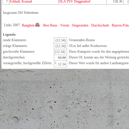
7
Schludi, Konrad
OLA TSV Deggendorf
136.36
Insgesamt 204 Teilnehmer.
Links 2007:
Rangliste
·
Best Runs
·
Verein
·
Siegerzeiten
·
Durchschnitt
·
Bayern-Poka
Legende:
runde Klammern:
Veranstalter-Bonus
(12.34)
eckige Klammern:
OLer lief außer Konkurrenz
[12.34]
geschweifte Klammern:
Diese Kategorie wurde für den angegebenen 
{12.34}
durchgestrichen:
Dieser OL konnte aus der Wertung gestrich
12.34
vorangestellte, hochgestellte Ziffern:
Dieser Wert wurde für andere Laufkategorie e
2
: 12.34