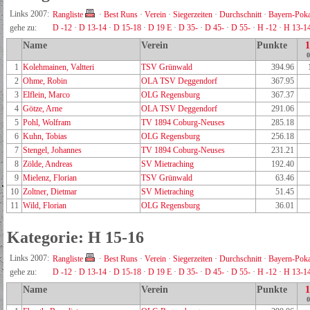
Links 2007:
Rangliste
·
Best Runs
·
Verein
·
Siegerzeiten
·
Durchschnitt
·
Bayern-Poka
gehe zu:
D -12
·
D 13-14
·
D 15-18
·
D 19 E
·
D 35-
·
D 45-
·
D 55-
·
H -12
·
H 13-1
Name
Verein
Punkte
0
1
Kolehmainen, Valtteri
TSV Grünwald
394.96
2
Ohme, Robin
OLA TSV Deggendorf
367.95
3
Elflein, Marco
OLG Regensburg
367.37
4
Götze, Arne
OLA TSV Deggendorf
291.06
5
Pohl, Wolfram
TV 1894 Coburg-Neuses
285.18
6
Kuhn, Tobias
OLG Regensburg
256.18
7
Stengel, Johannes
TV 1894 Coburg-Neuses
231.21
8
Zölde, Andreas
SV Mietraching
192.40
9
Mielenz, Florian
TSV Grünwald
63.46
10
Zoltner, Dietmar
SV Mietraching
51.45
11
Wild, Florian
OLG Regensburg
36.01
Kategorie: H 15-16
Links 2007:
Rangliste
·
Best Runs
·
Verein
·
Siegerzeiten
·
Durchschnitt
·
Bayern-Poka
gehe zu:
D -12
·
D 13-14
·
D 15-18
·
D 19 E
·
D 35-
·
D 45-
·
D 55-
·
H -12
·
H 13-1
Name
Verein
Punkte
0