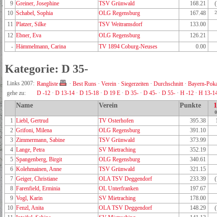
9
Greiner, Josephine
TSV Grünwald
168.21
10
Schabel, Sophia
OLG Regensburg
167.48
2
11
Platzer, Silke
TSV Weitramsdorf
133.00
12
Ebner, Eva
OLG Regensburg
126.21
-
Hämmelmann, Carina
TV 1894 Coburg-Neuses
0.00
Kategorie: D 35-
Links 2007:
Rangliste
·
Best Runs
·
Verein
·
Siegerzeiten
·
Durchschnitt
·
Bayern-Poka
gehe zu:
D -12
·
D 13-14
·
D 15-18
·
D 19 E
·
D 35-
·
D 45-
·
D 55-
·
H -12
·
H 13-1
Name
Verein
Punkte
0
1
Liebl, Gertrud
TV Osterhofen
395.38
2
Grifoni, Milena
OLG Regensburg
391.10
3
Zimmermann, Sabine
TSV Grünwald
373.99
4
Lange, Petra
SV Mietraching
352.19
5
Spangenberg, Birgit
OLG Regensburg
340.61
6
Kolehmainen, Anne
TSV Grünwald
321.15
7
Geiger, Christiane
OLA TSV Deggendorf
233.39
8
Farenfield, Erminia
OL Unterfranken
197.67
9
Vogl, Karin
SV Mietraching
178.00
10
Fenzl, Anita
OLA TSV Deggendorf
148.29