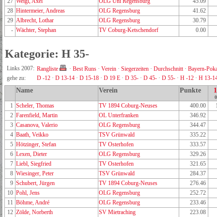
27
Weigl, Axel
OLG Uni Regensburg
45.09
28
Hintermeier, Andreas
OLG Regensburg
41.62
29
Albrecht, Lothar
OLG Regensburg
30.79
-
Wächter, Stephan
TV Coburg-Ketschendorf
0.00
Kategorie: H 35-
Links 2007:
Rangliste
·
Best Runs
·
Verein
·
Siegerzeiten
·
Durchschnitt
·
Bayern-Poka
gehe zu:
D -12
·
D 13-14
·
D 15-18
·
D 19 E
·
D 35-
·
D 45-
·
D 55-
·
H -12
·
H 13-1
Name
Verein
Punkte
0
1
Scheler, Thomas
TV 1894 Coburg-Neuses
400.00
2
Farenfield, Martin
OL Unterfranken
346.92
3
Casanova, Valerio
OLG Regensburg
344.47
4
Baath, Veikko
TSV Grünwald
335.22
5
Hötzinger, Stefan
TV Osterhofen
333.57
6
Lexen, Dieter
OLG Regensburg
329.26
7
Liebl, Siegfried
TV Osterhofen
321.65
8
Wiesinger, Peter
TSV Grünwald
284.37
9
Schubert, Jürgen
TV 1894 Coburg-Neuses
276.46
10
Pohl, Jens
OLG Regensburg
252.72
11
Böhme, André
OLG Regensburg
233.46
12
Zölde, Norberth
SV Mietraching
223.08