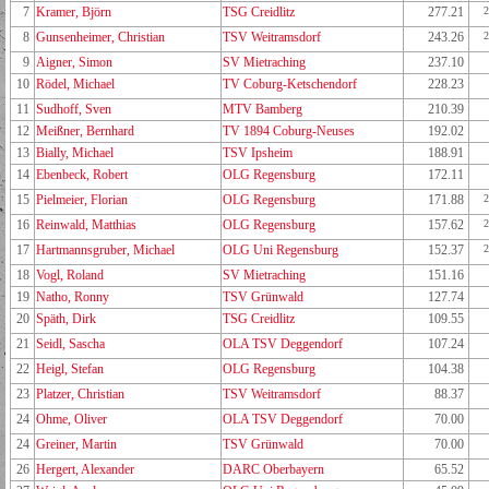
7
Kramer, Björn
TSG Creidlitz
277.21
2
8
Gunsenheimer, Christian
TSV Weitramsdorf
243.26
2
9
Aigner, Simon
SV Mietraching
237.10
10
Rödel, Michael
TV Coburg-Ketschendorf
228.23
11
Sudhoff, Sven
MTV Bamberg
210.39
12
Meißner, Bernhard
TV 1894 Coburg-Neuses
192.02
13
Bially, Michael
TSV Ipsheim
188.91
14
Ebenbeck, Robert
OLG Regensburg
172.11
15
Pielmeier, Florian
OLG Regensburg
171.88
2
16
Reinwald, Matthias
OLG Regensburg
157.62
2
17
Hartmannsgruber, Michael
OLG Uni Regensburg
152.37
2
18
Vogl, Roland
SV Mietraching
151.16
19
Natho, Ronny
TSV Grünwald
127.74
20
Späth, Dirk
TSG Creidlitz
109.55
21
Seidl, Sascha
OLA TSV Deggendorf
107.24
22
Heigl, Stefan
OLG Regensburg
104.38
23
Platzer, Christian
TSV Weitramsdorf
88.37
24
Ohme, Oliver
OLA TSV Deggendorf
70.00
24
Greiner, Martin
TSV Grünwald
70.00
26
Hergert, Alexander
DARC Oberbayern
65.52