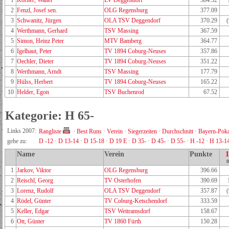
1
Körner, Walter
LV Deggendorf
384.32
2
Fenzl, Josef sen.
OLG Regensburg
377.09
3
Schwanitz, Jürgen
OLA TSV Deggendorf
370.29
4
Werthmann, Gerhard
TSV Massing
367.59
5
Simon, Heinz Peter
MTV Bamberg
364.77
6
Igelhaut, Peter
TV 1894 Coburg-Neuses
357.86
7
Oechler, Dieter
TV 1894 Coburg-Neuses
351.22
8
Werthmann, Arndt
TSV Massing
177.79
9
Hülss, Herbert
TV 1894 Coburg-Neuses
165.22
10
Helder, Egon
TSV Buchenrod
67.52
Kategorie: H 65-
Links 2007:
Rangliste
·
Best Runs
·
Verein
·
Siegerzeiten
·
Durchschnitt
·
Bayern-Poka
gehe zu:
D -12
·
D 13-14
·
D 15-18
·
D 19 E
·
D 35-
·
D 45-
·
D 55-
·
H -12
·
H 13-1
Name
Verein
Punkte
0
1
Jarkov, Viktor
OLG Regensburg
396.66
2
Reischl, Georg
TV Osterhofen
390.69
3
Lorenz, Rudolf
OLA TSV Deggendorf
357.87
4
Rödel, Günter
TV Coburg-Ketschendorf
333.59
5
Keller, Edgar
TSV Weitramsdorf
158.67
6
Ott, Günter
TV 1860 Fürth
150.28