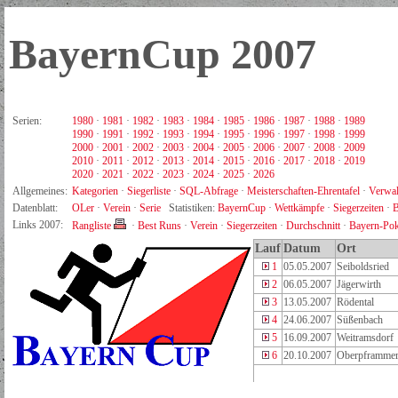
BayernCup 2007
Serien:
1980
·
1981
·
1982
·
1983
·
1984
·
1985
·
1986
·
1987
·
1988
·
1989
1990
·
1991
·
1992
·
1993
·
1994
·
1995
·
1996
·
1997
·
1998
·
1999
2000
·
2001
·
2002
·
2003
·
2004
·
2005
·
2006
·
2007
·
2008
·
2009
2010
·
2011
·
2012
·
2013
·
2014
·
2015
·
2016
·
2017
·
2018
·
2019
2020
·
2021
·
2022
·
2023
·
2024
·
2025
·
2026
Allgemeines:
Kategorien
·
Siegerliste
·
SQL-Abfrage
·
Meisterschaften-Ehrentafel
·
Verwal
Datenblatt:
OLer
·
Verein
·
Serie
Statistiken:
BayernCup
·
Wettkämpfe
·
Siegerzeiten
·
B
Links 2007:
Rangliste
·
Best Runs
·
Verein
·
Siegerzeiten
·
Durchschnitt
·
Bayern-Pok
Lauf
Datum
Ort
1
05.05.2007
Seiboldsried
2
06.05.2007
Jägerwirth
3
13.05.2007
Rödental
4
24.06.2007
Süßenbach
5
16.09.2007
Weitramsdorf
6
20.10.2007
Oberpframme