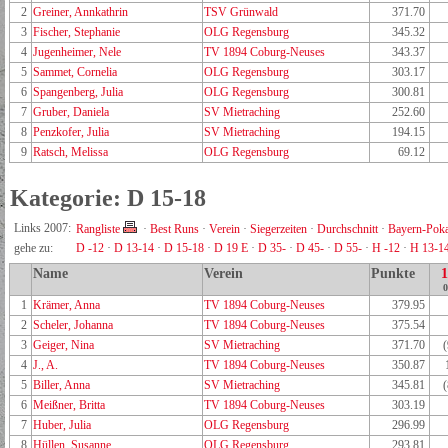
2
Greiner, Annkathrin
TSV Grünwald
371.70
3
Fischer, Stephanie
OLG Regensburg
345.32
4
Jugenheimer, Nele
TV 1894 Coburg-Neuses
343.37
5
Sammet, Cornelia
OLG Regensburg
303.17
6
Spangenberg, Julia
OLG Regensburg
300.81
7
Gruber, Daniela
SV Mietraching
252.60
8
Penzkofer, Julia
SV Mietraching
194.15
9
Ratsch, Melissa
OLG Regensburg
69.12
Kategorie: D 15-18
Links 2007:
Rangliste
·
Best Runs
·
Verein
·
Siegerzeiten
·
Durchschnitt
·
Bayern-Poka
gehe zu:
D -12
·
D 13-14
·
D 15-18
·
D 19 E
·
D 35-
·
D 45-
·
D 55-
·
H -12
·
H 13-1
Name
Verein
Punkte
0
1
Krämer, Anna
TV 1894 Coburg-Neuses
379.95
2
Scheler, Johanna
TV 1894 Coburg-Neuses
375.54
3
Geiger, Nina
SV Mietraching
371.70
4
J., A.
TV 1894 Coburg-Neuses
350.87
5
Biller, Anna
SV Mietraching
345.81
6
Meißner, Britta
TV 1894 Coburg-Neuses
303.19
7
Huber, Julia
OLG Regensburg
296.99
8
Hüllen, Susanne
OLG Regensburg
293.81