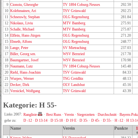
9
Cionoiu, Gheorghe
TV 1894 Coburg-Neuses
292.59
10
Kolehmainen, Ari
TSV Grünwald
292.25
11
Schneuwly, Stephan
OLG Regensburg
281.84
12
Nikolaus, Liviu
MTV Bamberg
275.91
13
Schalle, Michael
MTV Bamberg
275.87
14
Elflein, Hans-Jürgen
OLG Regensburg
271.20
15
Ebneth, Alfons
OLG Regensburg
248.77
16
Lange, Peter
SV Mietraching
237.03
17
Biller, Georg sen.
WSV Bernried
217.78
18
Baumgartner, Josef
WSV Bernried
170.98
19
Naumann, Lutz
TV 1894 Coburg-Neuses
145.48
20
Riehl, Hans-Joachim
TSV Grünwald
84.33
21
Wurpes, Werner
TSG Creidlitz
48.13
22
Decker, Dirk
OLV Landshut
45.16
23
Vernickel, Wolfgang
TSV Grünwald
43.39
Kategorie: H 55-
Links 2007:
Rangliste
·
Best Runs
·
Verein
·
Siegerzeiten
·
Durchschnitt
·
Bayern-Poka
gehe zu:
D -12
·
D 13-14
·
D 15-18
·
D 19 E
·
D 35-
·
D 45-
·
D 55-
·
H -12
·
H 13-1
Name
Verein
Punkte
0