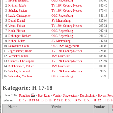
1
Ebneth, Benedict
OLG Regensburg
390.06
2
Krämer, Jakob
TV 1894 Coburg-Neuses
386.40
3
Scheler, Fabian
TV 1894 Coburg-Neuses
379.44
4
Lazik, Christopher
OLG Regensburg
341.18
5
David, Daniel
SV Mietraching
337.04
6
Vetter, Fabian
TV 1894 Coburg-Neuses
295.31
7
Koch, Florian
OLG Regensburg
267.41
8
Doblinger, Richard
OLG Regensburg
261.30
9
Kühne, Lukas
SV Mietraching
247.51
10
Schwanitz, Colin
OLA TSV Deggendorf
241.08
11
Jugenheimer, Robin
TV 1894 Coburg-Neuses
226.09
12
Vernickel, Kilian
TSV Grünwald
185.82
13
Clemens, Christopher
TV 1894 Coburg-Neuses
123.94
14
Kolehmainen, Valtteri
TSV Grünwald
100.00
15
Scheler, Leonhard
TV 1894 Coburg-Neuses
90.55
16
Schneider, Matthias
OLG Regensburg
55.98
Kategorie: H 17-18
Links 2007:
Rangliste
·
Best Runs
·
Verein
·
Siegerzeiten
·
Durchschnitt
·
Bayern-Poka
gehe zu:
D -12
·
D 13-14
·
D 15-18
·
D 19 E
·
D 35-
·
D 45-
·
D 55-
·
H -12
·
H 13-1
Name
Verein
Punkte
0