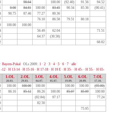
8
90.64
100.00
(92.40)
91.56
94.52
1
0.00
84.81
100.00
83.45
90.34
85.36
(90.41)
4
90.75
87.46
77.27
80.36
7
76.10
86.58
79.51
80.18
0
100.00
100.00
4
56.49
62.04
71.51
5
64.37
(30.58)
2
68.82
·
Bayern-Pokal
OLs 2009:
1
·
2
·
3
·
4
·
5
·
6
·
7
·
alle
 -12
·
H 13-14
·
H 15-16
·
H 17-18
·
H 19 E
·
H 35-
·
H 45-
·
H 55-
·
H 65-
1.OL
2.OL
3.OL
4.OL
5.OL
6.OL
7.OL
28.03.
29.03.
04.07.
05.07.
19.09.
20.09.
17.10.
0
100.00
100.00
100.00
100.00
100.00
(95.00)
2
86.16
85.12
86.26
100.00
85.07
85.09
100.00
5
(82.84)
97.17
77.24
0
82.50
5
75.95