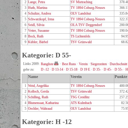
2
Lange, Petra
SV Mietraching
378.4
3
Huth, Martina
TV 1894 Coburg-Neuses
366.1
4
Schultze, Andrea
OLV Landshut
335.8
5
Schwarzkopf, Irma
TV 1894 Coburg-Neuses
322.3
6
Seidl, Silvia
OLA TSV Deggendorf
200.0
7
Vetter, Susanne
TV 1894 Coburg-Neuses
190.0
8
Bock, Ruth
TS Lichtenfels
94.9
9
Kübler, Bärbel
TSV Grünwald
68.8
Kategorie: D 55-
Links 2009:
Rangliste
·
Best Runs
·
Verein
·
Siegerzeiten
·
Durchschnitt
gehe zu:
D -12
·
D 13-14
·
D 15-18
·
D 19 E
·
D 35-
·
D 45-
·
D 55-
·
H
Name
Verein
Punkte
1
Weid, Angelika
TV 1894 Coburg-Neuses
400.0
2
Kolloch, Gerda
TSV Grünwald
372.4
3
Schilling, Ruth
TSG Creidlitz
257.2
4
Blumensaat, Katharina
ATS Kulmbach
82.5
5
Oechler, Waltraud
OLV Landshut
75.9
Kategorie: H -12