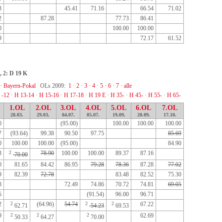
3
45.41
71.16
66.54
71.02
2
87.28
77.73
86.41
0
100.00
100.00
9
72.17
61.52
, 2: D 19 K
·
Bayern-Pokal
OLs 2009:
1
·
2
·
3
·
4
·
5
·
6
·
7
·
alle
 -12
·
H 13-14
·
H 15-16
·
H 17-18
·
H 19 E
·
H 35-
·
H 45-
·
H 55-
·
H 65-
1.OL
2.OL
3.OL
4.OL
5.OL
6.OL
7.OL
28.03.
29.03.
04.07.
05.07.
19.09.
20.09.
17.10.
0
(95.00)
100.00
100.00
100.00
7
(93.64)
99.38
90.50
97.75
85.69
0
100.00
100.00
(95.00)
84.90
3
2
78.90
100.00
100.00
89.37
87.16
70.00
0
81.65
84.42
86.95
79.28
78.36
87.28
77.02
9
82.39
72.78
83.48
82.52
75.30
8
72.49
74.86
70.72
74.81
69.05
5
(91.54)
96.00
96.71
2
2
(64.96)
54.74
2
2
67.22
62.71
54.23
69.53
9
2
2
2
62.69
50.33
64.27
70.00