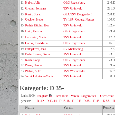
11
Huber, Julia
OLG Regensburg
246.1
12
Greiner, Johanna
TSV Grünwald
231.5
13
Kurth, Susan
OLA TSV Deggendorf
228.1
14
Oechler, Heike
TV 1894 Coburg-Neuses
150.7
15
Rathje-Kübler, Ilka
TSV Grünwald
132.7
16
Huth, Kerstin
OLG Regensburg
129.9
17
Hellström, Maria
TSV Grünwald
117.6
18
Gareis, Eva-Maria
OLG Regensburg
116.0
19
Faltejsková, Jana
SV Mietraching
97.6
20
Badia Comas, Núria
TSV Grünwald
93.0
21
Koch, Sonja
OLG Regensburg
73.8
22
Pärna, Hanna
TSV Grünwald
69.7
23
Platzer, Silke
TSV Weitramsdorf
66.5
24
Vernickel, Anna-Maria
TSV Grünwald
50.6
Kategorie: D 35-
Links 2009:
Rangliste
·
Best Runs
·
Verein
·
Siegerzeiten
·
Durchschnitt
gehe zu:
D -12
·
D 13-14
·
D 15-18
·
D 19 E
·
D 35-
·
D 45-
·
D 55-
·
H
Name
Verein
Punkte