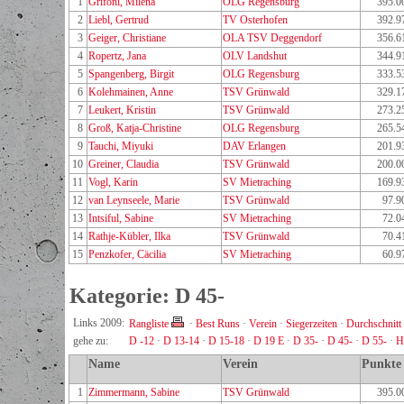
1
Grifoni, Milena
OLG Regensburg
395.0
2
Liebl, Gertrud
TV Osterhofen
392.9
3
Geiger, Christiane
OLA TSV Deggendorf
356.6
4
Ropertz, Jana
OLV Landshut
344.9
5
Spangenberg, Birgit
OLG Regensburg
333.5
6
Kolehmainen, Anne
TSV Grünwald
329.1
7
Leukert, Kristin
TSV Grünwald
273.2
8
Groß, Katja-Christine
OLG Regensburg
265.5
9
Tauchi, Miyuki
DAV Erlangen
201.9
10
Greiner, Claudia
TSV Grünwald
200.0
11
Vogl, Karin
SV Mietraching
169.9
12
van Leynseele, Marie
TSV Grünwald
97.9
13
Intsiful, Sabine
SV Mietraching
72.0
14
Rathje-Kübler, Ilka
TSV Grünwald
70.4
15
Penzkofer, Cäcilia
SV Mietraching
60.9
Kategorie: D 45-
Links 2009:
Rangliste
·
Best Runs
·
Verein
·
Siegerzeiten
·
Durchschnitt
gehe zu:
D -12
·
D 13-14
·
D 15-18
·
D 19 E
·
D 35-
·
D 45-
·
D 55-
·
H
Name
Verein
Punkte
1
Zimmermann, Sabine
TSV Grünwald
395.0