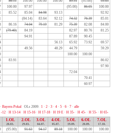
0
86.11
100.00
100.00
100.00
89.31
(95.00)
93.03
7
100.00
97.97
(95.00)
86.05
100.00
1
85.52
85.04
84.98
93.13
92.92
1
(84.14)
83.64
92.12
74.32
76.39
85.01
3
86.16
74.04
79.19
81.29
75.39
82.08
84.00
7
(79.40)
84.19
82.97
80.76
81.25
5
94.91
87.89
90.45
4
56.13
65.92
73.92
69.57
3
49.56
48.29
44.79
59.29
0
100.00
100.00
3
83.91
86.02
0
97.90
4
72.04
1
70.41
7
60.97
·
Bayern-Pokal
OLs 2009:
1
·
2
·
3
·
4
·
5
·
6
·
7
·
alle
 -12
·
H 13-14
·
H 15-16
·
H 17-18
·
H 19 E
·
H 35-
·
H 45-
·
H 55-
·
H 65-
1.OL
2.OL
3.OL
4.OL
5.OL
6.OL
7.OL
28.03.
29.03.
04.07.
05.07.
19.09.
20.09.
17.10.
0
(95.00)
91.63
94.17
89.18
100.00
100.00
100.00