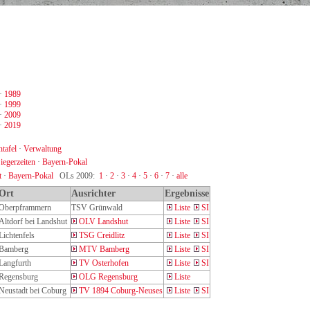
·
1989
·
1999
·
2009
·
2019
tafel
·
Verwaltung
iegerzeiten
·
Bayern-Pokal
t
·
Bayern-Pokal
OLs 2009:
1
·
2
·
3
·
4
·
5
·
6
·
7
·
alle
Ort
Ausrichter
Ergebnisse
Oberpframmern
TSV Grünwald
Liste
SI
Altdorf bei Landshut
OLV Landshut
Liste
SI
Lichtenfels
TSG Creidlitz
Liste
SI
Bamberg
MTV Bamberg
Liste
SI
Langfurth
TV Osterhofen
Liste
SI
Regensburg
OLG Regensburg
Liste
Neustadt bei Coburg
TV 1894 Coburg-Neuses
Liste
SI