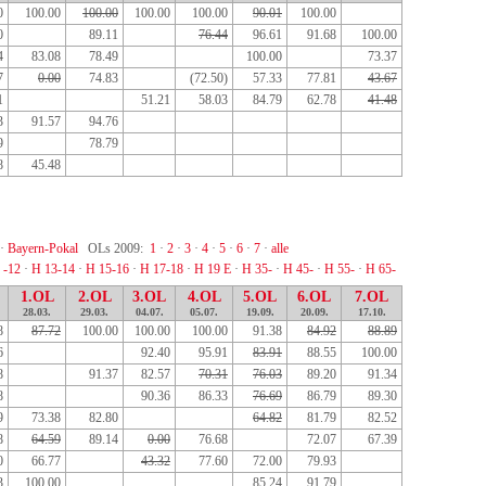
0
100.00
100.00
100.00
100.00
90.01
100.00
0
89.11
76.44
96.61
91.68
100.00
4
83.08
78.49
100.00
73.37
7
0.00
74.83
(72.50)
57.33
77.81
43.67
1
51.21
58.03
84.79
62.78
41.48
3
91.57
94.76
9
78.79
8
45.48
·
Bayern-Pokal
OLs 2009:
1
·
2
·
3
·
4
·
5
·
6
·
7
·
alle
 -12
·
H 13-14
·
H 15-16
·
H 17-18
·
H 19 E
·
H 35-
·
H 45-
·
H 55-
·
H 65-
1.OL
2.OL
3.OL
4.OL
5.OL
6.OL
7.OL
28.03.
29.03.
04.07.
05.07.
19.09.
20.09.
17.10.
8
87.72
100.00
100.00
100.00
91.38
84.92
88.89
6
92.40
95.91
83.91
88.55
100.00
8
91.37
82.57
70.31
76.03
89.20
91.34
8
90.36
86.33
76.69
86.79
89.30
9
73.38
82.80
64.82
81.79
82.52
8
64.59
89.14
0.00
76.68
72.07
67.39
0
66.77
43.32
77.60
72.00
79.93
3
100.00
85.24
91.79