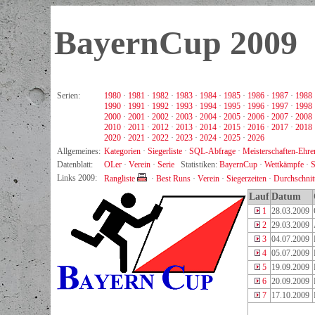
BayernCup 2009
Serien:
1980
·
1981
·
1982
·
1983
·
1984
·
1985
·
1986
·
1987
·
1988
1990
·
1991
·
1992
·
1993
·
1994
·
1995
·
1996
·
1997
·
1998
2000
·
2001
·
2002
·
2003
·
2004
·
2005
·
2006
·
2007
·
2008
2010
·
2011
·
2012
·
2013
·
2014
·
2015
·
2016
·
2017
·
2018
2020
·
2021
·
2022
·
2023
·
2024
·
2025
·
2026
Allgemeines:
Kategorien
·
Siegerliste
·
SQL-Abfrage
·
Meisterschaften-Ehren
Datenblatt:
OLer
·
Verein
·
Serie
Statistiken:
BayernCup
·
Wettkämpfe
·
S
Links 2009:
Rangliste
·
Best Runs
·
Verein
·
Siegerzeiten
·
Durchschnit
Lauf
Datum
1
28.03.2009
2
29.03.2009
3
04.07.2009
4
05.07.2009
5
19.09.2009
6
20.09.2009
7
17.10.2009