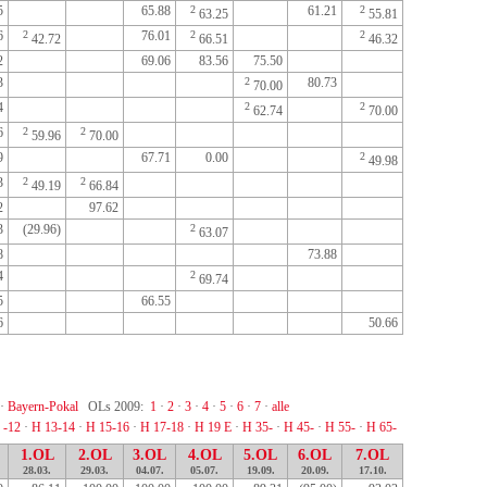
5
65.88
2
61.21
2
63.25
55.81
6
2
76.01
2
2
42.72
66.51
46.32
2
69.06
83.56
75.50
3
2
80.73
70.00
4
2
2
62.74
70.00
6
2
2
59.96
70.00
9
67.71
0.00
2
49.98
3
2
2
49.19
66.84
2
97.62
3
(29.96)
2
63.07
8
73.88
4
2
69.74
5
66.55
6
50.66
·
Bayern-Pokal
OLs 2009:
1
·
2
·
3
·
4
·
5
·
6
·
7
·
alle
 -12
·
H 13-14
·
H 15-16
·
H 17-18
·
H 19 E
·
H 35-
·
H 45-
·
H 55-
·
H 65-
1.OL
2.OL
3.OL
4.OL
5.OL
6.OL
7.OL
28.03.
29.03.
04.07.
05.07.
19.09.
20.09.
17.10.