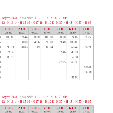
·
Bayern-Pokal
OLs 2009:
1
·
2
·
3
·
4
·
5
·
6
·
7
·
alle
 -12
·
H 13-14
·
H 15-16
·
H 17-18
·
H 19 E
·
H 35-
·
H 45-
·
H 55-
·
H 65-
1.OL
2.OL
3.OL
4.OL
5.OL
6.OL
7.OL
28.03.
29.03.
04.07.
05.07.
19.09.
20.09.
17.10.
0
100.00
99.44
100.00
100.00
100.00
74.02
93.58
6
100.00
94.66
99.10
89.48
100.00
0
90.71
60.03
81.19
88.04
69.45
92.96
9
71.39
52.46
40.24
9
83.78
57.31
8
77.85
60.33
0
100.00
4
94.84
6
31.86
·
Bayern-Pokal
OLs 2009:
1
·
2
·
3
·
4
·
5
·
6
·
7
·
alle
 -12
·
H 13-14
·
H 15-16
·
H 17-18
·
H 19 E
·
H 35-
·
H 45-
·
H 55-
·
H 65-
1.OL
2.OL
3.OL
4.OL
5.OL
6.OL
7.OL
28.03.
29.03.
04.07.
05.07.
19.09.
20.09.
17.10.