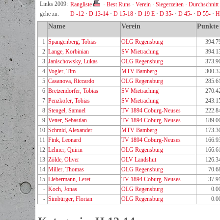
Links 2009:
Rangliste
·
Best Runs
·
Verein
·
Siegerzeiten
·
Durchschnitt
gehe zu:
D -12
·
D 13-14
·
D 15-18
·
D 19 E
·
D 35-
·
D 45-
·
D 55-
·
H
Name
Verein
Punkte
1
Spangenberg, Tobias
OLG Regensburg
394.7
2
Lange, Korbinian
SV Mietraching
394.1
3
Janischowsky, Lukas
OLG Regensburg
373.9
4
Vogler, Tim
MTV Bamberg
300.3
5
Casanova, Riccardo
OLG Regensburg
285.6
6
Bretzendorfer, Tobias
SV Mietraching
270.4
7
Penzkofer, Tobias
SV Mietraching
243.1
8
Stengel, Samuel
TV 1894 Coburg-Neuses
222.8
9
Vetter, Sebastian
TV 1894 Coburg-Neuses
189.0
10
Schmid, Alexander
MTV Bamberg
173.3
11
Fink, Leonard
TV 1894 Coburg-Neuses
166.9
12
Lehner, Quirin
OLG Regensburg
166.6
13
Zölde, Oliver
OLV Landshut
126.3
14
Miller, Thomas
OLG Regensburg
70.6
15
Liebermann, Leret
TV 1894 Coburg-Neuses
37.9
-
Koch, Jonas
OLG Regensburg
0.0
-
Simbürger, Florian
OLG Regensburg
0.0