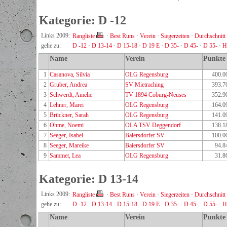
Kategorie: D -12
Links 2009:
Rangliste
·
Best Runs
·
Verein
·
Siegerzeiten
·
Durchschnitt
gehe zu:
D -12
·
D 13-14
·
D 15-18
·
D 19 E
·
D 35-
·
D 45-
·
D 55-
·
H
Name
Verein
Punkte
1
Casanova, Silvia
OLG Regensburg
400.0
2
Gruber, Andrea
SV Mietraching
393.7
3
Schwerdt, Amelie
TV 1894 Coburg-Neuses
352.9
4
Lehner, Marei
OLG Regensburg
164.0
5
Brückner, Sarah
OLG Regensburg
141.0
6
Ohme, Noemi
OLA TSV Deggendorf
138.1
7
Seeger, Isabel
Baiersdorfer SV
100.0
8
Seeger, Mareike
Baiersdorfer SV
94.8
9
Sammet, Lea
OLG Regensburg
31.8
Kategorie: D 13-14
Links 2009:
Rangliste
·
Best Runs
·
Verein
·
Siegerzeiten
·
Durchschnitt
gehe zu:
D -12
·
D 13-14
·
D 15-18
·
D 19 E
·
D 35-
·
D 45-
·
D 55-
·
H
Name
Verein
Punkte