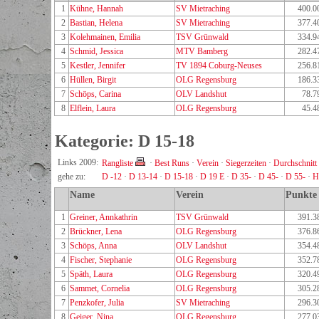
1
Kühne, Hannah
SV Mietraching
400.0
2
Bastian, Helena
SV Mietraching
377.4
3
Kolehmainen, Emilia
TSV Grünwald
334.9
4
Schmid, Jessica
MTV Bamberg
282.4
5
Kestler, Jennifer
TV 1894 Coburg-Neuses
256.8
6
Hüllen, Birgit
OLG Regensburg
186.3
7
Schöps, Carina
OLV Landshut
78.7
8
Elflein, Laura
OLG Regensburg
45.4
Kategorie: D 15-18
Links 2009:
Rangliste
·
Best Runs
·
Verein
·
Siegerzeiten
·
Durchschnitt
gehe zu:
D -12
·
D 13-14
·
D 15-18
·
D 19 E
·
D 35-
·
D 45-
·
D 55-
·
H
Name
Verein
Punkte
1
Greiner, Annkathrin
TSV Grünwald
391.3
2
Brückner, Lena
OLG Regensburg
376.8
3
Schöps, Anna
OLV Landshut
354.4
4
Fischer, Stephanie
OLG Regensburg
352.7
5
Späth, Laura
OLG Regensburg
320.4
6
Sammet, Cornelia
OLG Regensburg
305.2
7
Penzkofer, Julia
SV Mietraching
296.3
8
Geiger, Nina
OLG Regensburg
277.0