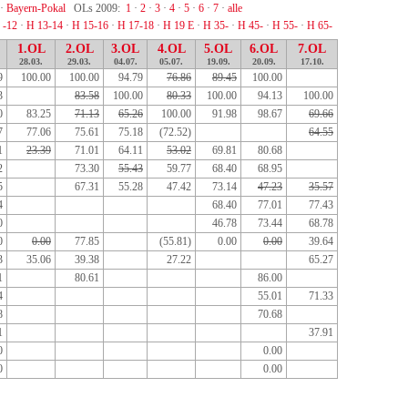
·
Bayern-Pokal
OLs 2009:
1
·
2
·
3
·
4
·
5
·
6
·
7
·
alle
 -12
·
H 13-14
·
H 15-16
·
H 17-18
·
H 19 E
·
H 35-
·
H 45-
·
H 55-
·
H 65-
1.OL
2.OL
3.OL
4.OL
5.OL
6.OL
7.OL
28.03.
29.03.
04.07.
05.07.
19.09.
20.09.
17.10.
9
100.00
100.00
94.79
76.86
89.45
100.00
3
83.58
100.00
80.33
100.00
94.13
100.00
0
83.25
71.13
65.26
100.00
91.98
98.67
69.66
7
77.06
75.61
75.18
(72.52)
64.55
1
23.39
71.01
64.11
53.02
69.81
80.68
2
73.30
55.43
59.77
68.40
68.95
5
67.31
55.28
47.42
73.14
47.23
35.57
4
68.40
77.01
77.43
0
46.78
73.44
68.78
0
0.00
77.85
(55.81)
0.00
0.00
39.64
3
35.06
39.38
27.22
65.27
1
80.61
86.00
4
55.01
71.33
8
70.68
1
37.91
0
0.00
0
0.00