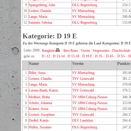
9
Spangenberg, Julia
OLG Regensburg
254.1
10
Gruber, Daniela
SV Mietraching
251.4
11
Lange, Maria
SV Mietraching
200.0
12
Sammet, Sabrina
OLG Regensburg
133.6
Kategorie: D 19 E
Zu der Wertungs-Kategorie D 19 E gehören die Lauf-Kategorien: D 19 E
Links 2009:
Rangliste
·
Best Runs
·
Verein
·
Siegerzeiten
·
Durchschnitt
gehe zu:
D -12
·
D 13-14
·
D 15-18
·
D 19 E
·
D 35-
·
D 45-
·
D 55-
·
H
Name
Verein
Punkte
1
Biller, Anna
SV Mietraching
395.0
2
Greiner, Claudia
TSV Grünwald
381.2
3
Lange, Maria
SV Mietraching
379.9
4
Lorenz-Baath, Katrin
TSV Grünwald
376.5
5
Meißner, Britta
TV 1894 Coburg-Neuses
340.3
6
Scheler, Johanna
TV 1894 Coburg-Neuses
323.6
7
Krämer, Anna
TV 1894 Coburg-Neuses
292.8
8
Greiner, Josephine
TSV Grünwald
284.2
9
Dreßel, Katrin
OLV Landshut
264.4
10
Hüllen, Susanne
OLG Regensburg
247.2