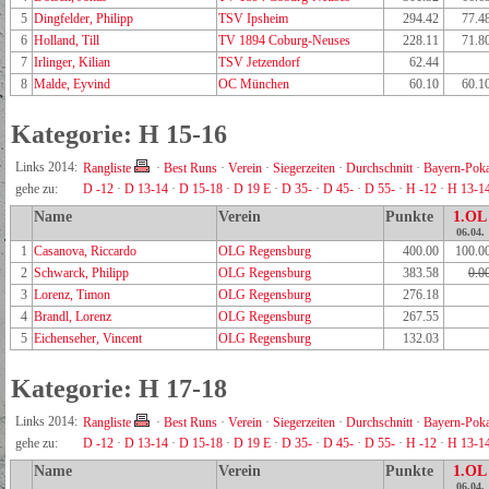
5
Dingfelder, Philipp
TSV Ipsheim
294.42
77.4
6
Holland, Till
TV 1894 Coburg-Neuses
228.11
71.8
7
Irlinger, Kilian
TSV Jetzendorf
62.44
8
Malde, Eyvind
OC München
60.10
60.1
Kategorie: H 15-16
Links 2014:
Rangliste
·
Best Runs
·
Verein
·
Siegerzeiten
·
Durchschnitt
·
Bayern-Poka
gehe zu:
D -12
·
D 13-14
·
D 15-18
·
D 19 E
·
D 35-
·
D 45-
·
D 55-
·
H -12
·
H 13-1
Name
Verein
Punkte
1.OL
06.04.
1
Casanova, Riccardo
OLG Regensburg
400.00
100.0
2
Schwarck, Philipp
OLG Regensburg
383.58
0.0
3
Lorenz, Timon
OLG Regensburg
276.18
4
Brandl, Lorenz
OLG Regensburg
267.55
5
Eichenseher, Vincent
OLG Regensburg
132.03
Kategorie: H 17-18
Links 2014:
Rangliste
·
Best Runs
·
Verein
·
Siegerzeiten
·
Durchschnitt
·
Bayern-Poka
gehe zu:
D -12
·
D 13-14
·
D 15-18
·
D 19 E
·
D 35-
·
D 45-
·
D 55-
·
H -12
·
H 13-1
Name
Verein
Punkte
1.OL
06.04.