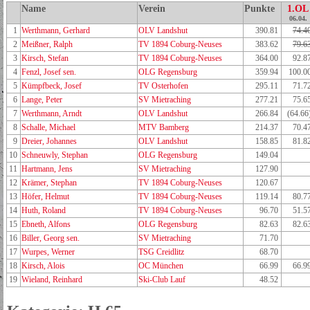
Name
Verein
Punkte
1.OL
06.04.
1
Werthmann, Gerhard
OLV Landshut
390.81
74.4
2
Meißner, Ralph
TV 1894 Coburg-Neuses
383.62
79.6
3
Kirsch, Stefan
TV 1894 Coburg-Neuses
364.00
92.8
4
Fenzl, Josef sen.
OLG Regensburg
359.94
100.0
5
Kümpfbeck, Josef
TV Osterhofen
295.11
71.7
6
Lange, Peter
SV Mietraching
277.21
75.6
7
Werthmann, Arndt
OLV Landshut
266.84
(64.66
8
Schalle, Michael
MTV Bamberg
214.37
70.4
9
Dreier, Johannes
OLV Landshut
158.85
81.8
10
Schneuwly, Stephan
OLG Regensburg
149.04
11
Hartmann, Jens
SV Mietraching
127.90
12
Krämer, Stephan
TV 1894 Coburg-Neuses
120.67
13
Höfer, Helmut
TV 1894 Coburg-Neuses
119.14
80.7
14
Huth, Roland
TV 1894 Coburg-Neuses
96.70
51.5
15
Ebneth, Alfons
OLG Regensburg
82.63
82.6
16
Biller, Georg sen.
SV Mietraching
71.70
17
Wurpes, Werner
TSG Creidlitz
68.70
18
Kirsch, Alois
OC München
66.99
66.9
19
Wieland, Reinhard
Ski-Club Lauf
48.52