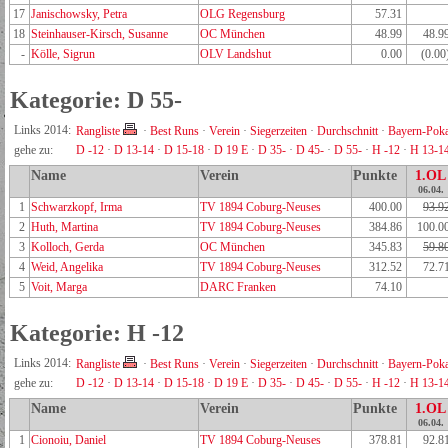
17
Janischowsky, Petra
OLG Regensburg
57.31
18
Steinhauser-Kirsch, Susanne
OC München
48.99
48.9
-
Kölle, Sigrun
OLV Landshut
0.00
(0.00
Kategorie: D 55-
Links 2014:
Rangliste
·
Best Runs
·
Verein
·
Siegerzeiten
·
Durchschnitt
·
Bayern-Poka
gehe zu:
D -12
·
D 13-14
·
D 15-18
·
D 19 E
·
D 35-
·
D 45-
·
D 55-
·
H -12
·
H 13-1
Name
Verein
Punkte
1.OL
06.04.
1
Schwarzkopf, Irma
TV 1894 Coburg-Neuses
400.00
93.9
2
Huth, Martina
TV 1894 Coburg-Neuses
384.86
100.0
3
Kolloch, Gerda
OC München
345.83
59.8
4
Weid, Angelika
TV 1894 Coburg-Neuses
312.52
72.7
5
Voit, Marga
DARC Franken
74.10
Kategorie: H -12
Links 2014:
Rangliste
·
Best Runs
·
Verein
·
Siegerzeiten
·
Durchschnitt
·
Bayern-Poka
gehe zu:
D -12
·
D 13-14
·
D 15-18
·
D 19 E
·
D 35-
·
D 45-
·
D 55-
·
H -12
·
H 13-1
Name
Verein
Punkte
1.OL
06.04.
1
Cionoiu, Daniel
TV 1894 Coburg-Neuses
378.81
92.8