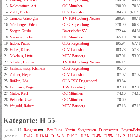
13
Kolehmainen, Ari
OC München
290.09
70.8
14
Zölde, Norberth
OLV Landshut
284.78
(69.09
15
Cionoiu, Gheorghe
TV 1894 Coburg-Neuses
280.97
80.4
16
Nürnberger, Erich
OLG Regensburg
278.90
66.8
17
Seeger, Guido
Baiersdorfer SV
272.44
64.8
18
Voskamp, Eckart
OC München
265.10
70.0
19
Indola, Patrik
OLG Regensburg
195.94
67.4
20
Huber, Klaus
OLV Landshut
183.78
57.8
21
Nikolaus, Liviu
MTV Bamberg
107.01
53.0
22
Scheler, Thomas
TV 1894 Coburg-Neuses
106.14
23
Janischowsky, Klemens
OLG Regensburg
95.45
24
Zoltner, Helge
OLV Landshut
87.07
87.0
25
Rößler, Udo
OLA TSV Deggendorf
83.84
26
Hofmann, Roger
TSV Feldafing
82.00
82.0
27
Malde, Ketil
OC München
74.10
74.1
28
Beierlein, Uwe
OC München
70.60
29
Weigold, Robert
MTV Bamberg
67.18
67.1
Kategorie: H 55-
Links 2014:
Rangliste
·
Best Runs
·
Verein
·
Siegerzeiten
·
Durchschnitt
·
Bayern-Poka
gehe zu:
D -12
·
D 13-14
·
D 15-18
·
D 19 E
·
D 35-
·
D 45-
·
D 55-
·
H -12
·
H 13-1