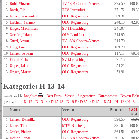
2
Bohl, Vinzenz
TV 1894 Coburg-Neuses
375.50
100.0
3
Baath, Ole
TSV Jetzendorf
371.72
59.3
4
Kraus, Konstantin
OLG Regensburg
369.31
5
Lieblich, Yannick
OLG Regensburg
248.13
82.9
6
Kilger, Maximilian
SV Mietraching
241.07
7
Oechler, Jakob
OLV Landshut
215.95
8
Tatzel, Anton
TV 1894 Coburg-Neuses
215.79
9
Lang, Luis
OLG Regensburg
169.79
10
Lehner, Severin
OLG Regensburg
117.17
69.3
11
Fischl, Felix
SV Mietraching
71.15
12
Unger, Jakob
OLG Regensburg
54.22
13
Unger, Moritz
OLG Regensburg
53.91
Kategorie: H 13-14
Links 2014:
Rangliste
·
Best Runs
·
Verein
·
Siegerzeiten
·
Durchschnitt
·
Bayern-Poka
gehe zu:
D -12
·
D 13-14
·
D 15-18
·
D 19 E
·
D 35-
·
D 45-
·
D 55-
·
H -12
·
H 13-1
Name
Verein
Punkte
1.OL
06.04.
1
Lehner, Benedikt
OLG Regensburg
396.55
51.6
2
Lubas, Timo
MTV Bamberg
381.62
100.0
3
Zeitler, Philipp
OLG Regensburg
364.51
93.9
4
Dötsch, Jonas
TV 1894 Coburg-Neuses
301.32
66.6