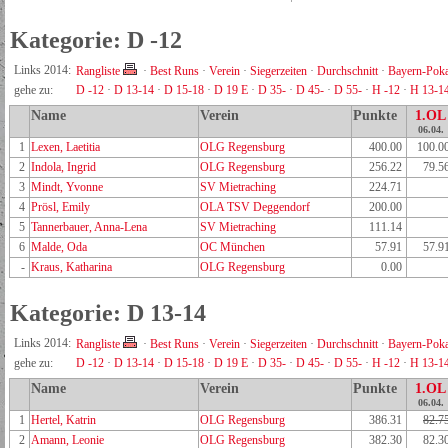
Kategorie: D -12
Links 2014:
Rangliste
·
Best Runs
·
Verein
·
Siegerzeiten
·
Durchschnitt
·
Bayern-Poka
gehe zu:
D -12
·
D 13-14
·
D 15-18
·
D 19 E
·
D 35-
·
D 45-
·
D 55-
·
H -12
·
H 13-1
Name
Verein
Punkte
1.OL
06.04.
1
Lexen, Laetitia
OLG Regensburg
400.00
100.0
2
Indola, Ingrid
OLG Regensburg
256.22
79.5
3
Mindt, Yvonne
SV Mietraching
224.71
4
Prösl, Emily
OLA TSV Deggendorf
200.00
5
Tannerbauer, Anna-Lena
SV Mietraching
111.14
6
Malde, Oda
OC München
57.91
57.9
-
Kraus, Katharina
OLG Regensburg
0.00
Kategorie: D 13-14
Links 2014:
Rangliste
·
Best Runs
·
Verein
·
Siegerzeiten
·
Durchschnitt
·
Bayern-Poka
gehe zu:
D -12
·
D 13-14
·
D 15-18
·
D 19 E
·
D 35-
·
D 45-
·
D 55-
·
H -12
·
H 13-1
Name
Verein
Punkte
1.OL
06.04.
1
Hertel, Katrin
OLG Regensburg
386.31
82.7
2
Amann, Leonie
OLG Regensburg
382.30
82.3