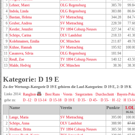
3
Lehner, Marei
OLG Regensburg
385.70
99.8
4
Indola, Linda
OLG Regensburg
383.88
86.8
5
Bastian, Helena
SV Mietraching
344.28
84.7
6
Gruber, Andrea
SV Mietraching
228.59
77.6
7
Kestler, Jennifer
TV 1894 Coburg-Neuses
227.34
47.6
8
Schöps, Carina
OLV Landshut
218.33
41.3
9
Kolehmainen, Emilia
OC München
211.87
49.7
10
Kühne, Hannah
SV Mietraching
195.92
100.0
11
Casanova, Silvia
OLG Regensburg
181.94
12
Reuß, Zoe
TV 1894 Coburg-Neuses
140.12
43.5
13
Malde, Hedvig
OC München
38.36
38.3
Kategorie: D 19 E
Zu der Wertungs-Kategorie D 19 E gehören die Lauf-Kategorien: D 19 E, 2: D 19 K
Links 2014:
Rangliste
·
Best Runs
·
Verein
·
Siegerzeiten
·
Durchschnitt
·
Bayern-Poka
gehe zu:
D -12
·
D 13-14
·
D 15-18
·
D 19 E
·
D 35-
·
D 45-
·
D 55-
·
H -12
·
H 13-1
Name
Verein
Punkte
1.OL
06.04.
1
Lange, Maria
SV Mietraching
395.00
100.0
2
Schöps, Anna
OLV Landshut
388.90
87.8
3
Meißner, Britta
TV 1894 Coburg-Neuses
385.50
98.8