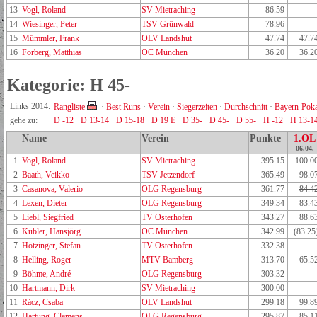
13
Vogl, Roland
SV Mietraching
86.59
14
Wiesinger, Peter
TSV Grünwald
78.96
15
Mümmler, Frank
OLV Landshut
47.74
47.7
16
Forberg, Matthias
OC München
36.20
36.2
Kategorie: H 45-
Links 2014:
Rangliste
·
Best Runs
·
Verein
·
Siegerzeiten
·
Durchschnitt
·
Bayern-Poka
gehe zu:
D -12
·
D 13-14
·
D 15-18
·
D 19 E
·
D 35-
·
D 45-
·
D 55-
·
H -12
·
H 13-1
Name
Verein
Punkte
1.OL
06.04.
1
Vogl, Roland
SV Mietraching
395.15
100.0
2
Baath, Veikko
TSV Jetzendorf
365.49
98.0
3
Casanova, Valerio
OLG Regensburg
361.77
84.4
4
Lexen, Dieter
OLG Regensburg
349.34
83.4
5
Liebl, Siegfried
TV Osterhofen
343.27
88.6
6
Kübler, Hansjörg
OC München
342.99
(83.25
7
Hötzinger, Stefan
TV Osterhofen
332.38
8
Helling, Roger
MTV Bamberg
313.70
65.5
9
Böhme, André
OLG Regensburg
303.32
10
Hartmann, Dirk
SV Mietraching
300.00
11
Rácz, Csaba
OLV Landshut
299.18
99.8
12
Hartung, Clemens
OLG Regensburg
295.87
85.1