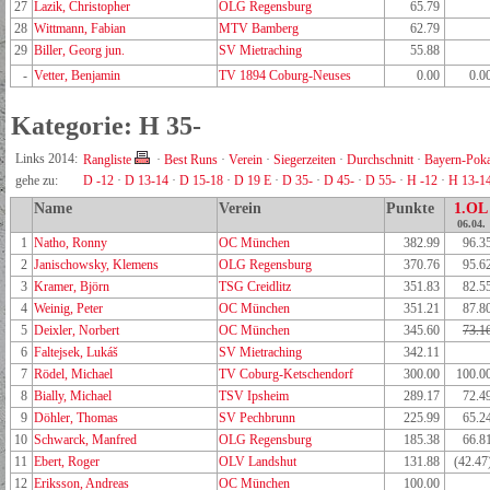
27
Lazik, Christopher
OLG Regensburg
65.79
28
Wittmann, Fabian
MTV Bamberg
62.79
29
Biller, Georg jun.
SV Mietraching
55.88
-
Vetter, Benjamin
TV 1894 Coburg-Neuses
0.00
0.0
Kategorie: H 35-
Links 2014:
Rangliste
·
Best Runs
·
Verein
·
Siegerzeiten
·
Durchschnitt
·
Bayern-Poka
gehe zu:
D -12
·
D 13-14
·
D 15-18
·
D 19 E
·
D 35-
·
D 45-
·
D 55-
·
H -12
·
H 13-1
Name
Verein
Punkte
1.OL
06.04.
1
Natho, Ronny
OC München
382.99
96.3
2
Janischowsky, Klemens
OLG Regensburg
370.76
95.6
3
Kramer, Björn
TSG Creidlitz
351.83
82.5
4
Weinig, Peter
OC München
351.21
87.8
5
Deixler, Norbert
OC München
345.60
73.1
6
Faltejsek, Lukáš
SV Mietraching
342.11
7
Rödel, Michael
TV Coburg-Ketschendorf
300.00
100.0
8
Bially, Michael
TSV Ipsheim
289.17
72.4
9
Döhler, Thomas
SV Pechbrunn
225.99
65.2
10
Schwarck, Manfred
OLG Regensburg
185.38
66.8
11
Ebert, Roger
OLV Landshut
131.88
(42.47
12
Eriksson, Andreas
OC München
100.00