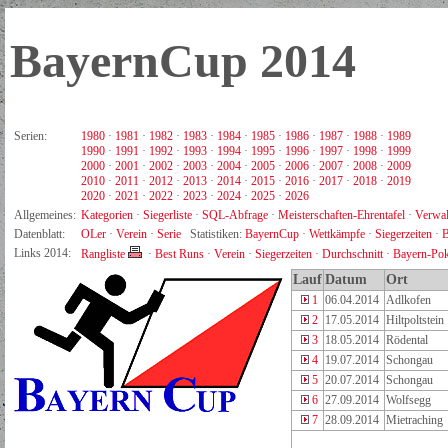
BayernCup 2014
Serien:
1980
·
1981
·
1982
·
1983
·
1984
·
1985
·
1986
·
1987
·
1988
·
1989
1990
·
1991
·
1992
·
1993
·
1994
·
1995
·
1996
·
1997
·
1998
·
1999
2000
·
2001
·
2002
·
2003
·
2004
·
2005
·
2006
·
2007
·
2008
·
2009
2010
·
2011
·
2012
·
2013
·
2014
·
2015
·
2016
·
2017
·
2018
·
2019
2020
·
2021
·
2022
·
2023
·
2024
·
2025
·
2026
Allgemeines:
Kategorien
·
Siegerliste
·
SQL-Abfrage
·
Meisterschaften-Ehrentafel
·
Verwal
Datenblatt:
OLer
·
Verein
·
Serie
Statistiken:
BayernCup
·
Wettkämpfe
·
Siegerzeiten
·
B
Links 2014:
Rangliste
·
Best Runs
·
Verein
·
Siegerzeiten
·
Durchschnitt
·
Bayern-Pok
Lauf
Datum
Ort
1
06.04.2014
Adlkofen
2
17.05.2014
Hiltpoltstein
3
18.05.2014
Rödental
4
19.07.2014
Schongau
5
20.07.2014
Schongau
6
27.09.2014
Wolfsegg
7
28.09.2014
Mietraching