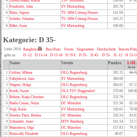
4
Lorenz-Baath, Katrin
TSV Jetzendorf
338.00
87.6
5
Penzkofer, Julia
SV Mietraching
305.78
6
Ritter, Sigrun
TV 1894 Coburg-Neuses
141.04
7
Scheler, Johanna
TV 1894 Coburg-Neuses
103.25
8
Biller, Anna
SV Mietraching
100.00
Kategorie: D 35-
Links 2014:
Rangliste
·
Best Runs
·
Verein
·
Siegerzeiten
·
Durchschnitt
·
Bayern-Poka
gehe zu:
D -12
·
D 13-14
·
D 15-18
·
D 19 E
·
D 35-
·
D 45-
·
D 55-
·
H -12
·
H 13-1
Name
Verein
Punkte
1.OL
06.04.
1
Grifoni, Milena
OLG Regensburg
395.35
91.7
2
Faltejsková, Jana
SV Mietraching
384.69
3
Wagner, Helga
OLG Regensburg
384.01
97.2
4
Kurth, Susan
OLA TSV Deggendorf
370.66
100.0
5
Böhme, Katja-Christine
OLG Regensburg
333.79
6
Badia Comas, Núria
OC München
321.56
85.5
7
Vogl, Karin
SV Mietraching
320.63
79.9
8
Deixler-Thier, Bettina
OC München
320.24
83.6
9
Schneider, Anne
MTV Bamberg
161.54
53.1
10
Manoilova, Olga
OC München
157.83
79.3
11
Reinwald, Elisabeth
OLG Regensburg
48.07