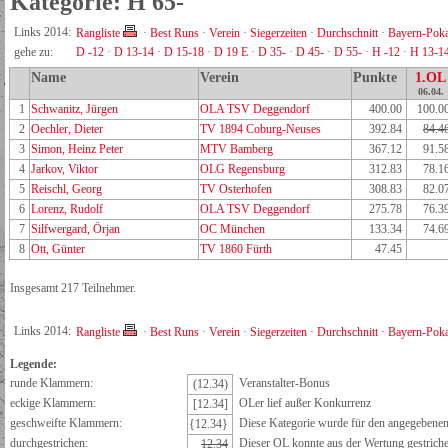
Kategorie: H 65-
Links 2014:
Rangliste
·
Best Runs
·
Verein
·
Siegerzeiten
·
Durchschnitt
·
Bayern-Poka
gehe zu:
D -12
·
D 13-14
·
D 15-18
·
D 19 E
·
D 35-
·
D 45-
·
D 55-
·
H -12
·
H 13-1
Name
Verein
Punkte
1.OL
06.04.
1
Schwanitz, Jürgen
OLA TSV Deggendorf
400.00
100.0
2
Oechler, Dieter
TV 1894 Coburg-Neuses
392.84
84.4
3
Simon, Heinz Peter
MTV Bamberg
367.12
91.5
4
Jarkov, Viktor
OLG Regensburg
312.83
78.1
5
Reischl, Georg
TV Osterhofen
308.83
82.0
6
Lorenz, Rudolf
OLA TSV Deggendorf
275.78
76.3
7
Silfwergard, Örjan
OC München
133.34
74.6
8
Ott, Günter
TV 1860 Fürth
47.45
Insgesamt 217 Teilnehmer.
Links 2014:
Rangliste
·
Best Runs
·
Verein
·
Siegerzeiten
·
Durchschnitt
·
Bayern-Poka
Legende:
runde Klammern:
Veranstalter-Bonus
(12.34)
eckige Klammern:
OLer lief außer Konkurrenz
[12.34]
geschweifte Klammern:
Diese Kategorie wurde für den angegebenen 
{12.34}
durchgestrichen:
Dieser OL konnte aus der Wertung gestrich
12.34