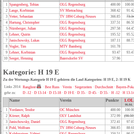
1
Spangenberg, Tobias
OLG Regensburg
400.00
100.0
2
Lange, Korbinian
SV Mietraching
368.42
91.4
3
Vetter, Sebastian
TV 1894 Coburg-Neuses
366.85
73.3
4
Hartung, Christopher
OLG Regensburg
337.51
86.5
5
Nürnberger, Julian
OLG Regensburg
297.58
64.4
6
Lehner, Quirin
OLG Regensburg
195.52
95.5
7
Janischowsky, Lukas
OLG Regensburg
187.11
88.7
8
Vogler, Tim
MTV Bamberg
161.78
9
Lehner, Korbinian
OLG Regensburg
93.47
93.4
10
Seeger, Henning
Baiersdorfer SV
57.96
Kategorie: H 19 E
Zu der Wertungs-Kategorie H 19 E gehören die Lauf-Kategorien: H 19 E, 2: H 19 K
Links 2014:
Rangliste
·
Best Runs
·
Verein
·
Siegerzeiten
·
Durchschnitt
·
Bayern-Poka
gehe zu:
D -12
·
D 13-14
·
D 15-18
·
D 19 E
·
D 35-
·
D 45-
·
D 55-
·
H -12
·
H 13-1
Name
Verein
Punkte
1.OL
06.04.
1
Yordanov, Teodor
OC München
400.00
100.0
2
Körner, Ralph
OLV Landshut
372.99
(90.59
3
Janischowsky, Daniel
OLG Regensburg
372.41
97.0
4
Pohl, Wolfram
TV 1894 Coburg-Neuses
366.85
88.6
5
Kolehmainen, Valtteri
OLG Regensburg
350.51
90.1