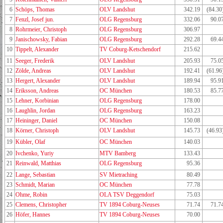
6
Schöps, Thomas
OLV Landshut
342.19
(84.30
7
Fenzl, Josef jun.
OLG Regensburg
332.06
90.0
8
Rohrmeier, Christoph
OLG Regensburg
306.97
9
Janischowsky, Fabian
OLG Regensburg
292.28
69.4
10
Tippelt, Alexander
TV Coburg-Ketschendorf
215.62
11
Seeger, Frederik
OLV Landshut
205.93
75.0
12
Zölde, Andreas
OLV Landshut
192.41
(61.96
13
Hergert, Alexander
OLV Landshut
189.94
95.9
14
Eriksson, Andreas
OC München
180.53
85.7
15
Lehner, Korbinian
OLG Regensburg
178.00
16
Laughlin, Jordan
OLG Regensburg
163.23
17
Heininger, Daniel
OC München
150.08
18
Körner, Christoph
OLV Landshut
145.73
(46.93
19
Kübler, Olaf
OC München
140.03
20
Ivchenko, Yuriy
MTV Bamberg
133.43
21
Reinwald, Matthias
OLG Regensburg
95.36
22
Lange, Sebastian
SV Mietraching
80.49
23
Schmidt, Marian
OC München
77.78
24
Ohme, Robin
OLA TSV Deggendorf
75.03
25
Clemens, Christopher
TV 1894 Coburg-Neuses
71.74
71.7
26
Höfer, Hannes
TV 1894 Coburg-Neuses
70.00