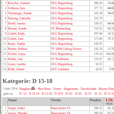
3
Kerscher, Antonia
OLG Regensburg
380.26
73.5
4
Schikora, Ines
OLG Regensburg
377.75
68.9
5
Nürnberger, Amelie
OLG Regensburg
343.28
70.7
6
Hartung, Gabriella
OLG Regensburg
332.79
7
Hertel, Jasmin
OLG Regensburg
326.51
61.1
8
Bastian, Amelie
SV Mietraching
310.32
68.5
9
Grübel, Emily
OLG Regensburg
297.96
58.3
10
Grübel, Lina
OLG Regensburg
275.06
59.3
11
Kraus, Sophie
OLG Regensburg
245.91
12
Heinze, Melissa
TV 1894 Coburg-Neuses
243.19
53.5
13
Fischer, Laura
OLG Regensburg
178.34
100.0
14
Döhler, Jule
SV Pechbrunn
133.07
48.7
15
Lexen, Laetitia
OLG Regensburg
50.35
16
Kölle, Juliane
OLV Landshut
42.82
0.0
Kategorie: D 15-18
Links 2014:
Rangliste
·
Best Runs
·
Verein
·
Siegerzeiten
·
Durchschnitt
·
Bayern-Poka
gehe zu:
D -12
·
D 13-14
·
D 15-18
·
D 19 E
·
D 35-
·
D 45-
·
D 55-
·
H -12
·
H 13-1
Name
Verein
Punkte
1.OL
06.04.
1
Seeger, Isabel
Baiersdorfer SV
390.25
92.3
2
Seeger, Mareike
Baiersdorfer SV
389.20
95.0