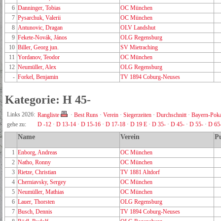
6
Danninger, Tobias
OC München
7
Pysarchuk, Valerii
OC München
8
Antunovic, Dragan
OLV Landshut
9
Fekete-Novák, János
OLG Regensburg
10
Biller, Georg jun.
SV Mietraching
11
Yordanov, Teodor
OC München
12
Neumüller, Alex
OLG Regensburg
-
Forkel, Benjamin
TV 1894 Coburg-Neuses
Kategorie: H 45-
Links 2026:
Rangliste
·
Best Runs
·
Verein
·
Siegerzeiten
·
Durchschnitt
·
Bayern-Poka
gehe zu:
D -12
·
D 13-14
·
D 15-16
·
D 17-18
·
D 19 E
·
D 35-
·
D 45-
·
D 55-
·
D 65
Name
Verein
P
1
Enborg, Andreas
OC München
2
Natho, Ronny
OC München
3
Rietze, Christian
TV 1881 Altdorf
4
Cherniavsky, Sergey
OC München
5
Neumüller, Mathias
OC München
6
Lauer, Thorsten
OLG Regensburg
7
Busch, Dennis
TV 1894 Coburg-Neuses