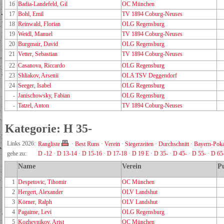
16
Badia-Landefeld, Gil
OC München
17
Bohl, Emil
TV 1894 Coburg-Neuses
18
Reinwald, Florian
OLG Regensburg
19
Weidl, Manuel
TV 1894 Coburg-Neuses
20
Burgmair, David
OLG Regensburg
21
Vetter, Sebastian
TV 1894 Coburg-Neuses
22
Casanova, Riccardo
OLG Regensburg
23
Shliakov, Arsenii
OLA TSV Deggendorf
24
Seeger, Isabel
OLG Regensburg
-
Janischowsky, Fabian
OLG Regensburg
-
Tatzel, Anton
TV 1894 Coburg-Neuses
Kategorie: H 35-
Links 2026:
Rangliste
·
Best Runs
·
Verein
·
Siegerzeiten
·
Durchschnitt
·
Bayern-Poka
gehe zu:
D -12
·
D 13-14
·
D 15-16
·
D 17-18
·
D 19 E
·
D 35-
·
D 45-
·
D 55-
·
D 65
Name
Verein
P
1
Despetovic, Tihomir
OC München
2
Hergert, Alexander
OLV Landshut
3
Körner, Ralph
OLV Landshut
4
Pagaime, Levi
OLG Regensburg
5
Kozhevnikov, Arist
OC München