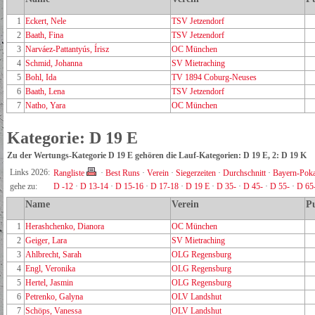
1
Eckert, Nele
TSV Jetzendorf
2
Baath, Fina
TSV Jetzendorf
3
Narváez-Pattantyús, Írisz
OC München
4
Schmid, Johanna
SV Mietraching
5
Bohl, Ida
TV 1894 Coburg-Neuses
6
Baath, Lena
TSV Jetzendorf
7
Natho, Yara
OC München
Kategorie: D 19 E
Zu der Wertungs-Kategorie D 19 E gehören die Lauf-Kategorien: D 19 E, 2: D 19 K
Links 2026:
Rangliste
·
Best Runs
·
Verein
·
Siegerzeiten
·
Durchschnitt
·
Bayern-Poka
gehe zu:
D -12
·
D 13-14
·
D 15-16
·
D 17-18
·
D 19 E
·
D 35-
·
D 45-
·
D 55-
·
D 65
Name
Verein
P
1
Herashchenko, Dianora
OC München
2
Geiger, Lara
SV Mietraching
3
Ahlbrecht, Sarah
OLG Regensburg
4
Engl, Veronika
OLG Regensburg
5
Hertel, Jasmin
OLG Regensburg
6
Petrenko, Galyna
OLV Landshut
7
Schöps, Vanessa
OLV Landshut