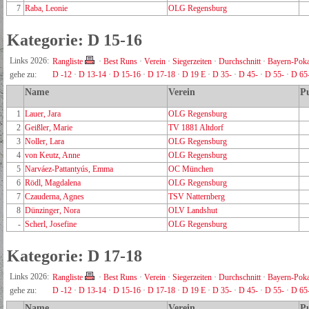
7
Raba, Leonie
OLG Regensburg
Kategorie: D 15-16
Links 2026:
Rangliste
·
Best Runs
·
Verein
·
Siegerzeiten
·
Durchschnitt
·
Bayern-Poka
gehe zu:
D -12
·
D 13-14
·
D 15-16
·
D 17-18
·
D 19 E
·
D 35-
·
D 45-
·
D 55-
·
D 65
Name
Verein
P
1
Lauer, Jara
OLG Regensburg
2
Geißler, Marie
TV 1881 Altdorf
3
Noller, Lara
OLG Regensburg
4
von Keutz, Anne
OLG Regensburg
5
Narváez-Pattantyús, Emma
OC München
6
Rödl, Magdalena
OLG Regensburg
7
Czauderna, Agnes
TSV Natternberg
8
Dünzinger, Nora
OLV Landshut
-
Scherl, Josefine
OLG Regensburg
Kategorie: D 17-18
Links 2026:
Rangliste
·
Best Runs
·
Verein
·
Siegerzeiten
·
Durchschnitt
·
Bayern-Poka
gehe zu:
D -12
·
D 13-14
·
D 15-16
·
D 17-18
·
D 19 E
·
D 35-
·
D 45-
·
D 55-
·
D 65
Name
Verein
P