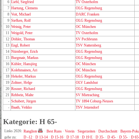
6
Liebl, Siegfried
TV Osterhofen
7
Hartung, Clemens
OLG Regensburg
8
Voit, Michael
DARC Franken
9
Siefken, Rolf
OLG Regensburg
10
Weinig, Peter
OC München
11
Weigold, Peter
TV Osterhofen
12
Döhler, Thomas
SV Pechbrunn
13
Engl, Robert
TSV Natternberg
14
Nürnberger, Erich
OLG Regensburg
15
Burgmair, Markus
OLG Regensburg
16
Kübler, Hansjörg
OC München
17
Kolehmainen, Ari
OC München
18
Hekeler, Markus
OLG Regensburg
19
Zoltner, Helge
OLV Landshut
20
Rosner, Richard
OLG Regensburg
21
Rehbein, Malte
SV Mietraching
-
Schubert, Jürgen
TV 1894 Coburg-Neuses
-
Baath, Veikko
TSV Jetzendorf
Kategorie: H 65-
Links 2026:
Rangliste
·
Best Runs
·
Verein
·
Siegerzeiten
·
Durchschnitt
·
Bayern-Poka
gehe zu:
D -12
·
D 13-14
·
D 15-16
·
D 17-18
·
D 19 E
·
D 35-
·
D 45-
·
D 55-
·
D 65