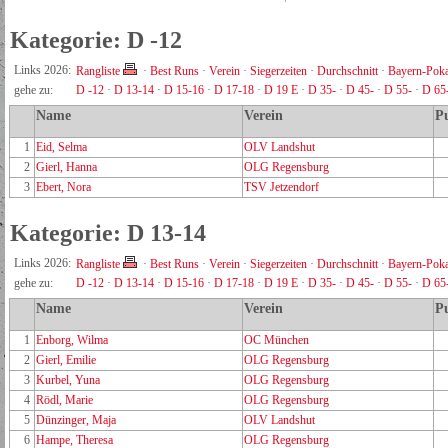
Kategorie: D -12
Links 2026:
Rangliste
·
Best Runs
·
Verein
·
Siegerzeiten
·
Durchschnitt
·
Bayern-Poka
gehe zu:
D -12
·
D 13-14
·
D 15-16
·
D 17-18
·
D 19 E
·
D 35-
·
D 45-
·
D 55-
·
D 65
Name
Verein
P
1
Eid, Selma
OLV Landshut
2
Gierl, Hanna
OLG Regensburg
3
Ebert, Nora
TSV Jetzendorf
Kategorie: D 13-14
Links 2026:
Rangliste
·
Best Runs
·
Verein
·
Siegerzeiten
·
Durchschnitt
·
Bayern-Poka
gehe zu:
D -12
·
D 13-14
·
D 15-16
·
D 17-18
·
D 19 E
·
D 35-
·
D 45-
·
D 55-
·
D 65
Name
Verein
P
1
Enborg, Wilma
OC München
2
Gierl, Emilie
OLG Regensburg
3
Kurbel, Yuna
OLG Regensburg
4
Rödl, Marie
OLG Regensburg
5
Dünzinger, Maja
OLV Landshut
6
Hampe, Theresa
OLG Regensburg