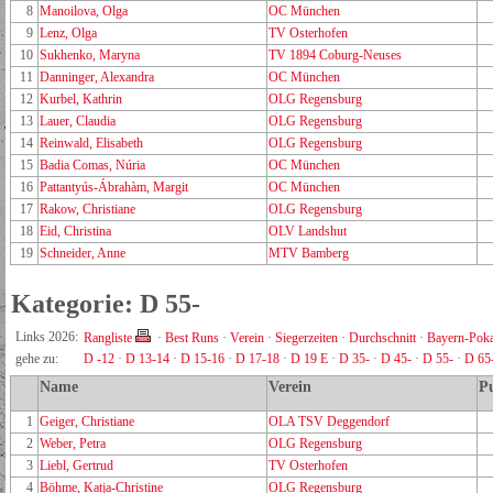
8
Manoilova, Olga
OC München
9
Lenz, Olga
TV Osterhofen
10
Sukhenko, Maryna
TV 1894 Coburg-Neuses
11
Danninger, Alexandra
OC München
12
Kurbel, Kathrin
OLG Regensburg
13
Lauer, Claudia
OLG Regensburg
14
Reinwald, Elisabeth
OLG Regensburg
15
Badia Comas, Núria
OC München
16
Pattantyús-Ábrahàm, Margit
OC München
17
Rakow, Christiane
OLG Regensburg
18
Eid, Christina
OLV Landshut
19
Schneider, Anne
MTV Bamberg
Kategorie: D 55-
Links 2026:
Rangliste
·
Best Runs
·
Verein
·
Siegerzeiten
·
Durchschnitt
·
Bayern-Poka
gehe zu:
D -12
·
D 13-14
·
D 15-16
·
D 17-18
·
D 19 E
·
D 35-
·
D 45-
·
D 55-
·
D 65
Name
Verein
P
1
Geiger, Christiane
OLA TSV Deggendorf
2
Weber, Petra
OLG Regensburg
3
Liebl, Gertrud
TV Osterhofen
4
Böhme, Katja-Christine
OLG Regensburg