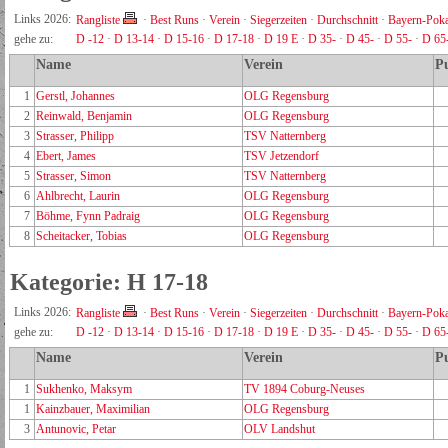
Links 2026:
Rangliste
·
Best Runs
·
Verein
·
Siegerzeiten
·
Durchschnitt
·
Bayern-Poka
gehe zu:
D -12
·
D 13-14
·
D 15-16
·
D 17-18
·
D 19 E
·
D 35-
·
D 45-
·
D 55-
·
D 65
Name
Verein
P
1
Gerstl, Johannes
OLG Regensburg
2
Reinwald, Benjamin
OLG Regensburg
3
Strasser, Philipp
TSV Natternberg
4
Ebert, James
TSV Jetzendorf
5
Strasser, Simon
TSV Natternberg
6
Ahlbrecht, Laurin
OLG Regensburg
7
Böhme, Fynn Padraig
OLG Regensburg
8
Scheitacker, Tobias
OLG Regensburg
Kategorie: H 17-18
Links 2026:
Rangliste
·
Best Runs
·
Verein
·
Siegerzeiten
·
Durchschnitt
·
Bayern-Poka
gehe zu:
D -12
·
D 13-14
·
D 15-16
·
D 17-18
·
D 19 E
·
D 35-
·
D 45-
·
D 55-
·
D 65
Name
Verein
P
1
Sukhenko, Maksym
TV 1894 Coburg-Neuses
1
Kainzbauer, Maximilian
OLG Regensburg
3
Antunovic, Petar
OLV Landshut