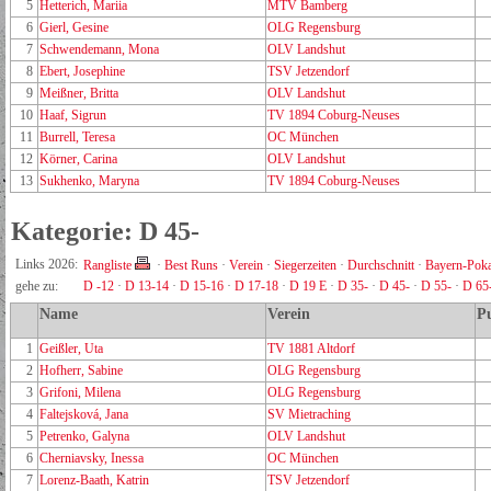
5
Hetterich, Mariia
MTV Bamberg
6
Gierl, Gesine
OLG Regensburg
7
Schwendemann, Mona
OLV Landshut
8
Ebert, Josephine
TSV Jetzendorf
9
Meißner, Britta
OLV Landshut
10
Haaf, Sigrun
TV 1894 Coburg-Neuses
11
Burrell, Teresa
OC München
12
Körner, Carina
OLV Landshut
13
Sukhenko, Maryna
TV 1894 Coburg-Neuses
Kategorie: D 45-
Links 2026:
Rangliste
·
Best Runs
·
Verein
·
Siegerzeiten
·
Durchschnitt
·
Bayern-Poka
gehe zu:
D -12
·
D 13-14
·
D 15-16
·
D 17-18
·
D 19 E
·
D 35-
·
D 45-
·
D 55-
·
D 65
Name
Verein
P
1
Geißler, Uta
TV 1881 Altdorf
2
Hofherr, Sabine
OLG Regensburg
3
Grifoni, Milena
OLG Regensburg
4
Faltejsková, Jana
SV Mietraching
5
Petrenko, Galyna
OLV Landshut
6
Cherniavsky, Inessa
OC München
7
Lorenz-Baath, Katrin
TSV Jetzendorf