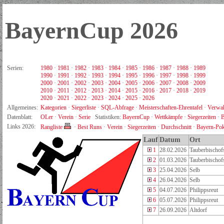
BayernCup 2026
Serien:
1980
·
1981
·
1982
·
1983
·
1984
·
1985
·
1986
·
1987
·
1988
·
1989
1990
·
1991
·
1992
·
1993
·
1994
·
1995
·
1996
·
1997
·
1998
·
1999
2000
·
2001
·
2002
·
2003
·
2004
·
2005
·
2006
·
2007
·
2008
·
2009
2010
·
2011
·
2012
·
2013
·
2014
·
2015
·
2016
·
2017
·
2018
·
2019
2020
·
2021
·
2022
·
2023
·
2024
·
2025
·
2026
Allgemeines:
Kategorien
·
Siegerliste
·
SQL-Abfrage
·
Meisterschaften-Ehrentafel
·
Verwal
Datenblatt:
OLer
·
Verein
·
Serie
Statistiken:
BayernCup
·
Wettkämpfe
·
Siegerzeiten
·
B
Links 2026:
Rangliste
·
Best Runs
·
Verein
·
Siegerzeiten
·
Durchschnitt
·
Bayern-Pok
Lauf
Datum
Ort
1
28.02.2026
Tauberbischo
2
01.03.2026
Tauberbischo
3
25.04.2026
Selb
4
26.04.2026
Selb
5
04.07.2026
Philippsreut
6
05.07.2026
Philippsreut
7
26.09.2026
Altdorf