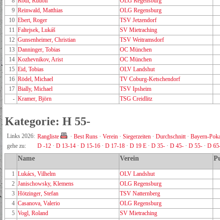
8
Rödl, Rudolf
OLG Regensburg
9
Reinwald, Matthias
OLG Regensburg
10
Ebert, Roger
TSV Jetzendorf
11
Faltejsek, Lukáš
SV Mietraching
12
Gunsenheimer, Christian
TSV Weitramsdorf
13
Danninger, Tobias
OC München
14
Kozhevnikov, Arist
OC München
15
Eid, Tobias
OLV Landshut
16
Rödel, Michael
TV Coburg-Ketschendorf
17
Bially, Michael
TSV Ipsheim
-
Kramer, Björn
TSG Creidlitz
Kategorie: H 55-
Links 2026:
Rangliste
·
Best Runs
·
Verein
·
Siegerzeiten
·
Durchschnitt
·
Bayern-Poka
gehe zu:
D -12
·
D 13-14
·
D 15-16
·
D 17-18
·
D 19 E
·
D 35-
·
D 45-
·
D 55-
·
D 65
Name
Verein
P
1
Lukács, Vilhelm
OLV Landshut
2
Janischowsky, Klemens
OLG Regensburg
3
Hötzinger, Stefan
TSV Natternberg
4
Casanova, Valerio
OLG Regensburg
5
Vogl, Roland
SV Mietraching