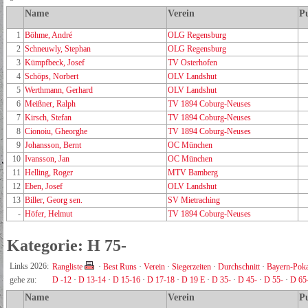
Name
Verein
P
1
Böhme, André
OLG Regensburg
2
Schneuwly, Stephan
OLG Regensburg
3
Kümpfbeck, Josef
TV Osterhofen
4
Schöps, Norbert
OLV Landshut
5
Werthmann, Gerhard
OLV Landshut
6
Meißner, Ralph
TV 1894 Coburg-Neuses
7
Kirsch, Stefan
TV 1894 Coburg-Neuses
8
Cionoiu, Gheorghe
TV 1894 Coburg-Neuses
9
Johansson, Bernt
OC München
10
Ivansson, Jan
OC München
11
Helling, Roger
MTV Bamberg
12
Eben, Josef
OLV Landshut
13
Biller, Georg sen.
SV Mietraching
-
Höfer, Helmut
TV 1894 Coburg-Neuses
Kategorie: H 75-
Links 2026:
Rangliste
·
Best Runs
·
Verein
·
Siegerzeiten
·
Durchschnitt
·
Bayern-Poka
gehe zu:
D -12
·
D 13-14
·
D 15-16
·
D 17-18
·
D 19 E
·
D 35-
·
D 45-
·
D 55-
·
D 65
Name
Verein
P