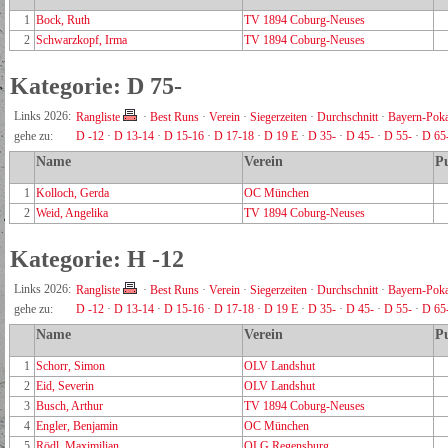
1
Bock, Ruth
TV 1894 Coburg-Neuses
2
Schwarzkopf, Irma
TV 1894 Coburg-Neuses
Kategorie: D 75-
Links 2026:
Rangliste
·
Best Runs
·
Verein
·
Siegerzeiten
·
Durchschnitt
·
Bayern-Poka
gehe zu:
D -12
·
D 13-14
·
D 15-16
·
D 17-18
·
D 19 E
·
D 35-
·
D 45-
·
D 55-
·
D 65
Name
Verein
P
1
Kolloch, Gerda
OC München
2
Weid, Angelika
TV 1894 Coburg-Neuses
Kategorie: H -12
Links 2026:
Rangliste
·
Best Runs
·
Verein
·
Siegerzeiten
·
Durchschnitt
·
Bayern-Poka
gehe zu:
D -12
·
D 13-14
·
D 15-16
·
D 17-18
·
D 19 E
·
D 35-
·
D 45-
·
D 55-
·
D 65
Name
Verein
P
1
Schorr, Simon
OLV Landshut
2
Eid, Severin
OLV Landshut
3
Busch, Arthur
TV 1894 Coburg-Neuses
4
Engler, Benjamin
OC München
5
Rödl, Maximilian
OLG Regensburg