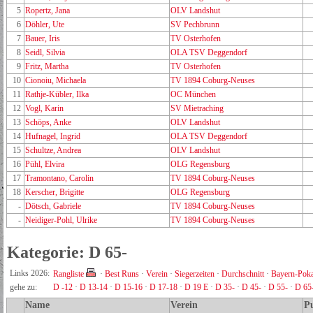
5
Ropertz, Jana
OLV Landshut
6
Döhler, Ute
SV Pechbrunn
7
Bauer, Iris
TV Osterhofen
8
Seidl, Silvia
OLA TSV Deggendorf
9
Fritz, Martha
TV Osterhofen
10
Cionoiu, Michaela
TV 1894 Coburg-Neuses
11
Rathje-Kübler, Ilka
OC München
12
Vogl, Karin
SV Mietraching
13
Schöps, Anke
OLV Landshut
14
Hufnagel, Ingrid
OLA TSV Deggendorf
15
Schultze, Andrea
OLV Landshut
16
Pühl, Elvira
OLG Regensburg
17
Tramontano, Carolin
TV 1894 Coburg-Neuses
18
Kerscher, Brigitte
OLG Regensburg
-
Dötsch, Gabriele
TV 1894 Coburg-Neuses
-
Neidiger-Pohl, Ulrike
TV 1894 Coburg-Neuses
Kategorie: D 65-
Links 2026:
Rangliste
·
Best Runs
·
Verein
·
Siegerzeiten
·
Durchschnitt
·
Bayern-Poka
gehe zu:
D -12
·
D 13-14
·
D 15-16
·
D 17-18
·
D 19 E
·
D 35-
·
D 45-
·
D 55-
·
D 65
Name
Verein
P