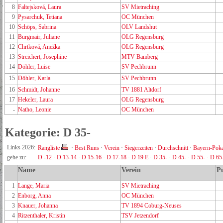
8
Faltejsková, Laura
SV Mietraching
9
Pysarchuk, Tetiana
OC München
10
Schöps, Sabrina
OLV Landshut
11
Burgmair, Juliane
OLG Regensburg
12
Chrtková, Anežka
OLG Regensburg
13
Streichert, Josephine
MTV Bamberg
14
Döhler, Luise
SV Pechbrunn
15
Döhler, Karla
SV Pechbrunn
16
Schmidt, Johanne
TV 1881 Altdorf
17
Hekeler, Laura
OLG Regensburg
-
Natho, Leonie
OC München
Kategorie: D 35-
Links 2026:
Rangliste
·
Best Runs
·
Verein
·
Siegerzeiten
·
Durchschnitt
·
Bayern-Poka
gehe zu:
D -12
·
D 13-14
·
D 15-16
·
D 17-18
·
D 19 E
·
D 35-
·
D 45-
·
D 55-
·
D 65
Name
Verein
P
1
Lange, Maria
SV Mietraching
2
Enborg, Anna
OC München
3
Knauer, Johanna
TV 1894 Coburg-Neuses
4
Ritzenthaler, Kristin
TSV Jetzendorf