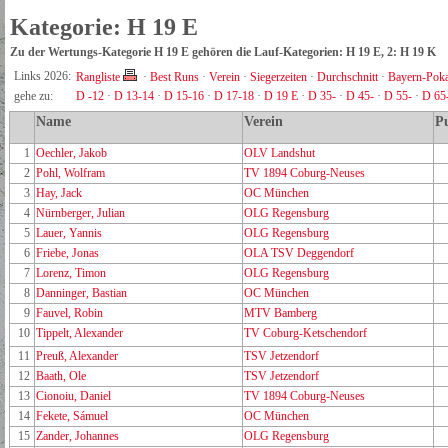
Kategorie: H 19 E
Zu der Wertungs-Kategorie H 19 E gehören die Lauf-Kategorien: H 19 E, 2: H 19 K
Links 2026:
Rangliste
·
Best Runs
·
Verein
·
Siegerzeiten
·
Durchschnitt
·
Bayern-Poka
gehe zu:
D -12
·
D 13-14
·
D 15-16
·
D 17-18
·
D 19 E
·
D 35-
·
D 45-
·
D 55-
·
D 65
Name
Verein
P
1
Oechler, Jakob
OLV Landshut
2
Pohl, Wolfram
TV 1894 Coburg-Neuses
3
Hay, Jack
OC München
4
Nürnberger, Julian
OLG Regensburg
5
Lauer, Yannis
OLG Regensburg
6
Friebe, Jonas
OLA TSV Deggendorf
7
Lorenz, Timon
OLG Regensburg
8
Danninger, Bastian
OC München
9
Fauvel, Robin
MTV Bamberg
10
Tippelt, Alexander
TV Coburg-Ketschendorf
11
Preuß, Alexander
TSV Jetzendorf
12
Baath, Ole
TSV Jetzendorf
13
Cionoiu, Daniel
TV 1894 Coburg-Neuses
14
Fekete, Sámuel
OC München
15
Zander, Johannes
OLG Regensburg