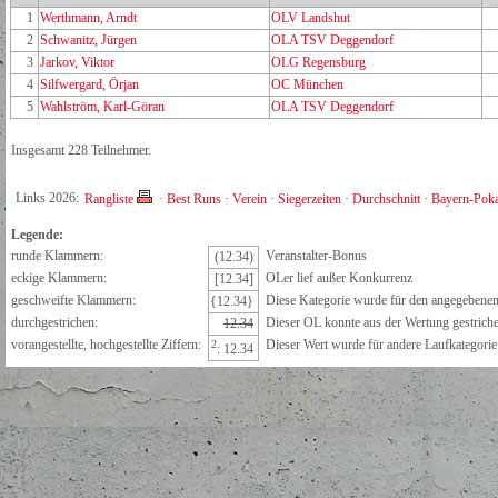
1
Werthmann, Arndt
OLV Landshut
2
Schwanitz, Jürgen
OLA TSV Deggendorf
3
Jarkov, Viktor
OLG Regensburg
4
Silfwergard, Örjan
OC München
5
Wahlström, Karl-Göran
OLA TSV Deggendorf
Insgesamt 228 Teilnehmer.
Links 2026:
Rangliste
·
Best Runs
·
Verein
·
Siegerzeiten
·
Durchschnitt
·
Bayern-Poka
Legende:
runde Klammern:
Veranstalter-Bonus
(12.34)
eckige Klammern:
OLer lief außer Konkurrenz
[12.34]
geschweifte Klammern:
Diese Kategorie wurde für den angegebenen 
{12.34}
durchgestrichen:
Dieser OL konnte aus der Wertung gestrich
12.34
vorangestellte, hochgestellte Ziffern:
Dieser Wert wurde für andere Laufkategorie e
2
: 12.34