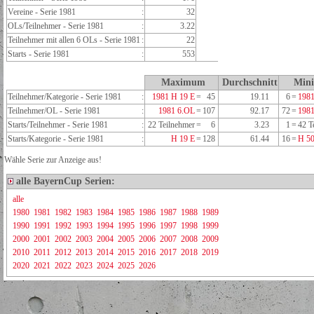
Vereine - Serie 1981
:
32
OLs/Teilnehmer - Serie 1981
:
3.22
Teilnehmer mit allen 6 OLs - Serie 1981
:
22
Starts - Serie 1981
:
553
Maximum
Durchschnitt
Min
Teilnehmer/Kategorie - Serie 1981
:
1981 H 19 E
=
45
19.11
6
=
1981
Teilnehmer/OL - Serie 1981
:
1981 6.OL
=
107
92.17
72
=
198
Starts/Teilnehmer - Serie 1981
:
22 Teilnehmer
=
6
3.23
1
=
42 T
Starts/Kategorie - Serie 1981
:
H 19 E
=
128
61.44
16
=
H 50
Wähle Serie zur Anzeige aus!
alle BayernCup Serien:
alle
1980
1981
1982
1983
1984
1985
1986
1987
1988
1989
1990
1991
1992
1993
1994
1995
1996
1997
1998
1999
2000
2001
2002
2003
2004
2005
2006
2007
2008
2009
2010
2011
2012
2013
2014
2015
2016
2017
2018
2019
2020
2021
2022
2023
2024
2025
2026