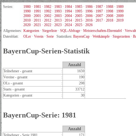
Serien:
1980
·
1981
·
1982
·
1983
·
1984
·
1985
·
1986
·
1987
·
1988
·
1989
1990
·
1991
·
1992
·
1993
·
1994
·
1995
·
1996
·
1997
·
1998
·
1999
2000
·
2001
·
2002
·
2003
·
2004
·
2005
·
2006
·
2007
·
2008
·
2009
2010
·
2011
·
2012
·
2013
·
2014
·
2015
·
2016
·
2017
·
2018
·
2019
2020
·
2021
·
2022
·
2023
·
2024
·
2025
·
2026
Allgemeines:
Kategorien
·
Siegerliste
·
SQL-Abfrage
·
Meisterschaften-Ehrentafel
·
Verwal
Datenblatt:
OLer
·
Verein
·
Serie
Statistiken:
BayernCup
·
Wettkämpfe
·
Siegerzeiten
·
B
BayernCup-Serien-Statistik
Anzahl
Teilnehmer - gesamt
:
1659
Vereine - gesamt
:
190
OLs - gesamt
:
298
Starts - gesamt
:
33712
Kategorien - gesamt
:
30
BayernCup-Serie: 1981
Anzahl
Teilnehmer - Serie 1981
:
171