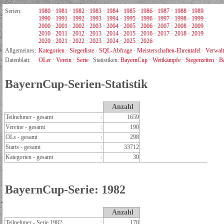
Serien:
1980
·
1981
·
1982
·
1983
·
1984
·
1985
·
1986
·
1987
·
1988
·
1989
1990
·
1991
·
1992
·
1993
·
1994
·
1995
·
1996
·
1997
·
1998
·
1999
2000
·
2001
·
2002
·
2003
·
2004
·
2005
·
2006
·
2007
·
2008
·
2009
2010
·
2011
·
2012
·
2013
·
2014
·
2015
·
2016
·
2017
·
2018
·
2019
2020
·
2021
·
2022
·
2023
·
2024
·
2025
·
2026
Allgemeines:
Kategorien
·
Siegerliste
·
SQL-Abfrage
·
Meisterschaften-Ehrentafel
·
Verwal
Datenblatt:
OLer
·
Verein
·
Serie
Statistiken:
BayernCup
·
Wettkämpfe
·
Siegerzeiten
·
B
BayernCup-Serien-Statistik
Anzahl
Teilnehmer - gesamt
:
1659
Vereine - gesamt
:
190
OLs - gesamt
:
298
Starts - gesamt
:
33712
Kategorien - gesamt
:
30
BayernCup-Serie: 1982
Anzahl
Teilnehmer - Serie 1982
:
178