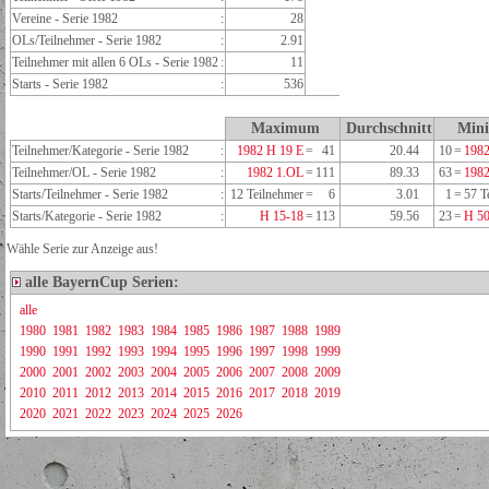
Vereine - Serie 1982
:
28
OLs/Teilnehmer - Serie 1982
:
2.91
Teilnehmer mit allen 6 OLs - Serie 1982
:
11
Starts - Serie 1982
:
536
Maximum
Durchschnitt
Min
Teilnehmer/Kategorie - Serie 1982
:
1982 H 19 E
=
41
20.44
10
=
1982
Teilnehmer/OL - Serie 1982
:
1982 1.OL
=
111
89.33
63
=
198
Starts/Teilnehmer - Serie 1982
:
12 Teilnehmer
=
6
3.01
1
=
57 T
Starts/Kategorie - Serie 1982
:
H 15-18
=
113
59.56
23
=
H 50
Wähle Serie zur Anzeige aus!
alle BayernCup Serien:
alle
1980
1981
1982
1983
1984
1985
1986
1987
1988
1989
1990
1991
1992
1993
1994
1995
1996
1997
1998
1999
2000
2001
2002
2003
2004
2005
2006
2007
2008
2009
2010
2011
2012
2013
2014
2015
2016
2017
2018
2019
2020
2021
2022
2023
2024
2025
2026