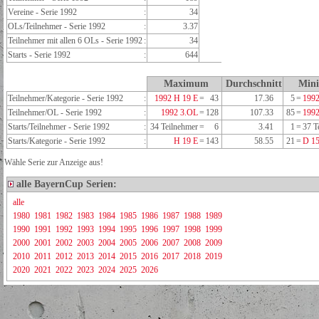
Vereine - Serie 1992
:
34
OLs/Teilnehmer - Serie 1992
:
3.37
Teilnehmer mit allen 6 OLs - Serie 1992
:
34
Starts - Serie 1992
:
644
Maximum
Durchschnitt
Min
Teilnehmer/Kategorie - Serie 1992
:
1992 H 19 E
=
43
17.36
5
=
1992
Teilnehmer/OL - Serie 1992
:
1992 3.OL
=
128
107.33
85
=
199
Starts/Teilnehmer - Serie 1992
:
34 Teilnehmer
=
6
3.41
1
=
37 T
Starts/Kategorie - Serie 1992
:
H 19 E
=
143
58.55
21
=
D 15
Wähle Serie zur Anzeige aus!
alle BayernCup Serien:
alle
1980
1981
1982
1983
1984
1985
1986
1987
1988
1989
1990
1991
1992
1993
1994
1995
1996
1997
1998
1999
2000
2001
2002
2003
2004
2005
2006
2007
2008
2009
2010
2011
2012
2013
2014
2015
2016
2017
2018
2019
2020
2021
2022
2023
2024
2025
2026