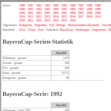
Serien:
1980
·
1981
·
1982
·
1983
·
1984
·
1985
·
1986
·
1987
·
1988
·
1989
1990
·
1991
·
1992
·
1993
·
1994
·
1995
·
1996
·
1997
·
1998
·
1999
2000
·
2001
·
2002
·
2003
·
2004
·
2005
·
2006
·
2007
·
2008
·
2009
2010
·
2011
·
2012
·
2013
·
2014
·
2015
·
2016
·
2017
·
2018
·
2019
2020
·
2021
·
2022
·
2023
·
2024
·
2025
·
2026
Allgemeines:
Kategorien
·
Siegerliste
·
SQL-Abfrage
·
Meisterschaften-Ehrentafel
·
Verwal
Datenblatt:
OLer
·
Verein
·
Serie
Statistiken:
BayernCup
·
Wettkämpfe
·
Siegerzeiten
·
B
BayernCup-Serien-Statistik
Anzahl
Teilnehmer - gesamt
:
1659
Vereine - gesamt
:
190
OLs - gesamt
:
298
Starts - gesamt
:
33712
Kategorien - gesamt
:
30
BayernCup-Serie: 1992
Anzahl
Teilnehmer - Serie 1992
:
189