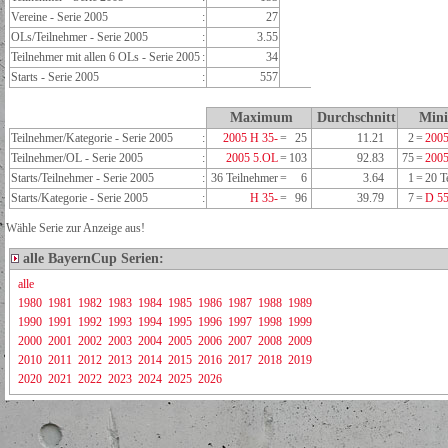
Vereine - Serie 2005
:
27
OLs/Teilnehmer - Serie 2005
:
3.55
Teilnehmer mit allen 6 OLs - Serie 2005
:
34
Starts - Serie 2005
:
557
Maximum
Durchschnitt
Min
Teilnehmer/Kategorie - Serie 2005
:
2005 H 35-
=
25
11.21
2
=
2005
Teilnehmer/OL - Serie 2005
:
2005 5.OL
=
103
92.83
75
=
200
Starts/Teilnehmer - Serie 2005
:
36 Teilnehmer
=
6
3.64
1
=
20 T
Starts/Kategorie - Serie 2005
:
H 35-
=
96
39.79
7
=
D 55
Wähle Serie zur Anzeige aus!
alle BayernCup Serien:
alle
1980
1981
1982
1983
1984
1985
1986
1987
1988
1989
1990
1991
1992
1993
1994
1995
1996
1997
1998
1999
2000
2001
2002
2003
2004
2005
2006
2007
2008
2009
2010
2011
2012
2013
2014
2015
2016
2017
2018
2019
2020
2021
2022
2023
2024
2025
2026