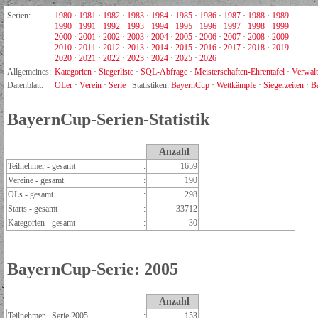
Serien:
1980
·
1981
·
1982
·
1983
·
1984
·
1985
·
1986
·
1987
·
1988
·
1989
1990
·
1991
·
1992
·
1993
·
1994
·
1995
·
1996
·
1997
·
1998
·
1999
2000
·
2001
·
2002
·
2003
·
2004
·
2005
·
2006
·
2007
·
2008
·
2009
2010
·
2011
·
2012
·
2013
·
2014
·
2015
·
2016
·
2017
·
2018
·
2019
2020
·
2021
·
2022
·
2023
·
2024
·
2025
·
2026
Allgemeines:
Kategorien
·
Siegerliste
·
SQL-Abfrage
·
Meisterschaften-Ehrentafel
·
Verwal
Datenblatt:
OLer
·
Verein
·
Serie
Statistiken:
BayernCup
·
Wettkämpfe
·
Siegerzeiten
·
B
BayernCup-Serien-Statistik
Anzahl
Teilnehmer - gesamt
:
1659
Vereine - gesamt
:
190
OLs - gesamt
:
298
Starts - gesamt
:
33712
Kategorien - gesamt
:
30
BayernCup-Serie: 2005
Anzahl
Teilnehmer - Serie 2005
:
153