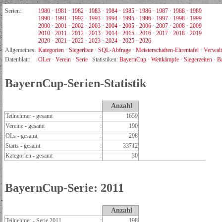
Serien:
1980
·
1981
·
1982
·
1983
·
1984
·
1985
·
1986
·
1987
·
1988
·
1989
1990
·
1991
·
1992
·
1993
·
1994
·
1995
·
1996
·
1997
·
1998
·
1999
2000
·
2001
·
2002
·
2003
·
2004
·
2005
·
2006
·
2007
·
2008
·
2009
2010
·
2011
·
2012
·
2013
·
2014
·
2015
·
2016
·
2017
·
2018
·
2019
2020
·
2021
·
2022
·
2023
·
2024
·
2025
·
2026
Allgemeines:
Kategorien
·
Siegerliste
·
SQL-Abfrage
·
Meisterschaften-Ehrentafel
·
Verwal
Datenblatt:
OLer
·
Verein
·
Serie
Statistiken:
BayernCup
·
Wettkämpfe
·
Siegerzeiten
·
B
BayernCup-Serien-Statistik
Anzahl
Teilnehmer - gesamt
:
1659
Vereine - gesamt
:
190
OLs - gesamt
:
298
Starts - gesamt
:
33712
Kategorien - gesamt
:
30
BayernCup-Serie: 2011
Anzahl
Teilnehmer - Serie 2011
:
198