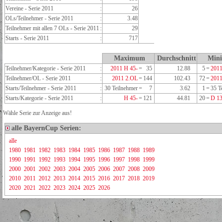
Vereine - Serie 2011
:
26
OLs/Teilnehmer - Serie 2011
:
3.48
Teilnehmer mit allen 7 OLs - Serie 2011
:
29
Starts - Serie 2011
:
717
Maximum
Durchschnitt
Min
Teilnehmer/Kategorie - Serie 2011
:
2011 H 45-
=
35
12.88
5
=
2011
Teilnehmer/OL - Serie 2011
:
2011 2.OL
=
144
102.43
72
=
201
Starts/Teilnehmer - Serie 2011
:
30 Teilnehmer
=
7
3.62
1
=
35 T
Starts/Kategorie - Serie 2011
:
H 45-
=
121
44.81
20
=
D 13
Wähle Serie zur Anzeige aus!
alle BayernCup Serien:
alle
1980
1981
1982
1983
1984
1985
1986
1987
1988
1989
1990
1991
1992
1993
1994
1995
1996
1997
1998
1999
2000
2001
2002
2003
2004
2005
2006
2007
2008
2009
2010
2011
2012
2013
2014
2015
2016
2017
2018
2019
2020
2021
2022
2023
2024
2025
2026