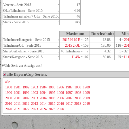
Vereine - Serie 2015
:
17
OLs/Teilnehmer - Serie 2015
:
4.26
Teilnehmer mit allen 7 OLs - Serie 2015
:
46
Starts - Serie 2015
:
945
Maximum
Durchschnitt
Min
Teilnehmer/Kategorie - Serie 2015
:
2015 H 19 E
=
25
13.88
4
=
201
Teilnehmer/OL - Serie 2015
:
2015 2.OL
=
159
135.00
116
=
20
Starts/Teilnehmer - Serie 2015
:
46 Teilnehmer
=
7
4.32
1
=
32 
Starts/Kategorie - Serie 2015
:
H 45-
=
107
59.06
25
=
H 
Wähle Serie zur Anzeige aus!
alle BayernCup Serien:
alle
1980
1981
1982
1983
1984
1985
1986
1987
1988
1989
1990
1991
1992
1993
1994
1995
1996
1997
1998
1999
2000
2001
2002
2003
2004
2005
2006
2007
2008
2009
2010
2011
2012
2013
2014
2015
2016
2017
2018
2019
2020
2021
2022
2023
2024
2025
2026