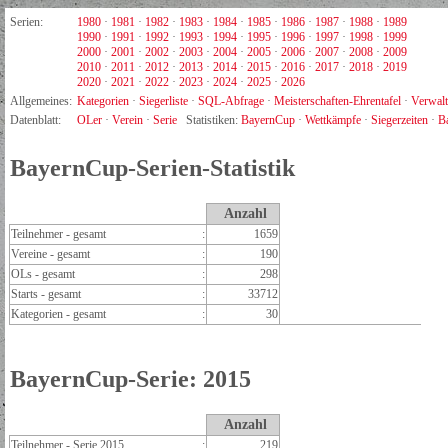
Serien:
1980
·
1981
·
1982
·
1983
·
1984
·
1985
·
1986
·
1987
·
1988
·
1989
1990
·
1991
·
1992
·
1993
·
1994
·
1995
·
1996
·
1997
·
1998
·
1999
2000
·
2001
·
2002
·
2003
·
2004
·
2005
·
2006
·
2007
·
2008
·
2009
2010
·
2011
·
2012
·
2013
·
2014
·
2015
·
2016
·
2017
·
2018
·
2019
2020
·
2021
·
2022
·
2023
·
2024
·
2025
·
2026
Allgemeines:
Kategorien
·
Siegerliste
·
SQL-Abfrage
·
Meisterschaften-Ehrentafel
·
Verwal
Datenblatt:
OLer
·
Verein
·
Serie
Statistiken:
BayernCup
·
Wettkämpfe
·
Siegerzeiten
·
B
BayernCup-Serien-Statistik
Anzahl
Teilnehmer - gesamt
:
1659
Vereine - gesamt
:
190
OLs - gesamt
:
298
Starts - gesamt
:
33712
Kategorien - gesamt
:
30
BayernCup-Serie: 2015
Anzahl
Teilnehmer - Serie 2015
:
219