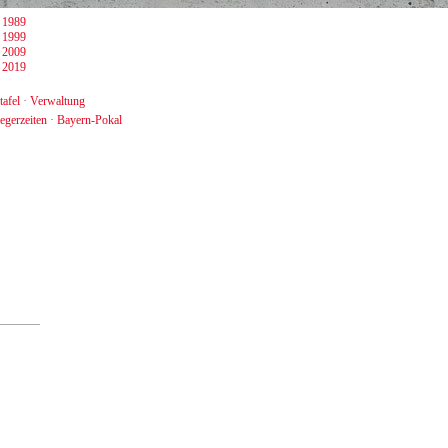
·
1989
·
1999
·
2009
·
2019
tafel
·
Verwaltung
egerzeiten
·
Bayern-Pokal