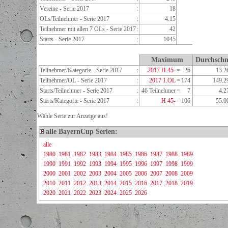
Vereine - Serie 2017
:
18
OLs/Teilnehmer - Serie 2017
:
4.15
Teilnehmer mit allen 7 OLs - Serie 2017
:
42
Starts - Serie 2017
:
1045
Maximum
Durchschn
Teilnehmer/Kategorie - Serie 2017
:
2017 H 45-
=
26
13.
Teilnehmer/OL - Serie 2017
:
2017 1.OL
=
174
149.
Starts/Teilnehmer - Serie 2017
:
46 Teilnehmer
=
7
4.
Starts/Kategorie - Serie 2017
:
H 45-
=
106
55.
Wähle Serie zur Anzeige aus!
alle BayernCup Serien:
alle
1980
1981
1982
1983
1984
1985
1986
1987
1988
1989
1990
1991
1992
1993
1994
1995
1996
1997
1998
1999
2000
2001
2002
2003
2004
2005
2006
2007
2008
2009
2010
2011
2012
2013
2014
2015
2016
2017
2018
2019
2020
2021
2022
2023
2024
2025
2026