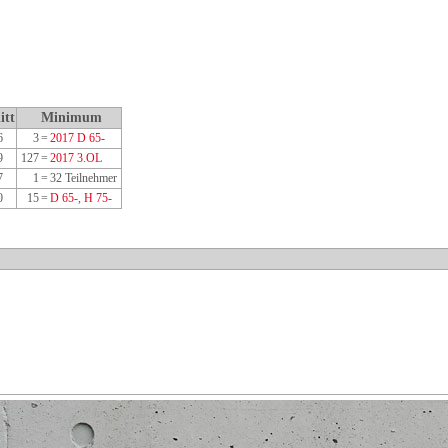
itt
Minimum
26
3
=
2017 D 65-
29
127
=
2017 3.OL
27
1
=
32 Teilnehmer
00
15
=
D 65-
,
H 75-