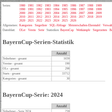
Serien:
1980
·
1981
·
1982
·
1983
·
1984
·
1985
·
1986
·
1987
·
1988
·
1989
1990
·
1991
·
1992
·
1993
·
1994
·
1995
·
1996
·
1997
·
1998
·
1999
2000
·
2001
·
2002
·
2003
·
2004
·
2005
·
2006
·
2007
·
2008
·
2009
2010
·
2011
·
2012
·
2013
·
2014
·
2015
·
2016
·
2017
·
2018
·
2019
2020
·
2021
·
2022
·
2023
·
2024
·
2025
·
2026
Allgemeines:
Kategorien
·
Siegerliste
·
SQL-Abfrage
·
Meisterschaften-Ehrentafel
·
Verwal
Datenblatt:
OLer
·
Verein
·
Serie
Statistiken:
BayernCup
·
Wettkämpfe
·
Siegerzeiten
·
B
BayernCup-Serien-Statistik
Anzahl
Teilnehmer - gesamt
:
1659
Vereine - gesamt
:
190
OLs - gesamt
:
298
Starts - gesamt
:
33712
Kategorien - gesamt
:
30
BayernCup-Serie: 2024
Anzahl
Teilnehmer - Serie 2024
:
259