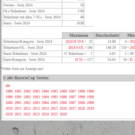
Vereine - Serie 2024
:
16
OLs/Teilnehmer - Serie 2024
:
3.90
Teilnehmer mit allen 7 OLs - Serie 2024
:
49
Starts - Serie 2024
:
1038
Maximum
Durchschnitt
Min
Teilnehmer/Kategorie - Serie 2024
:
2024 H 19 E
=
32
14.00
4
=
202
Teilnehmer/OL - Serie 2024
:
2024 6.OL
=
166
148.29
110
=
20
Starts/Teilnehmer - Serie 2024
:
51 Teilnehmer
=
7
4.01
1
=
49 
Starts/Kategorie - Serie 2024
:
H 55-
=
117
54.63
18
=
D -
Wähle Serie zur Anzeige aus!
alle BayernCup Serien:
alle
1980
1981
1982
1983
1984
1985
1986
1987
1988
1989
1990
1991
1992
1993
1994
1995
1996
1997
1998
1999
2000
2001
2002
2003
2004
2005
2006
2007
2008
2009
2010
2011
2012
2013
2014
2015
2016
2017
2018
2019
2020
2021
2022
2023
2024
2025
2026