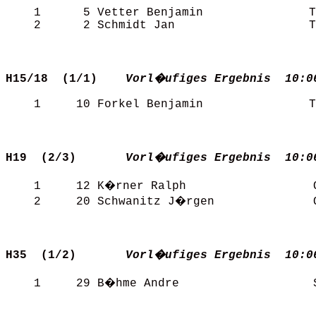
    1      5 Vetter Benjamin               T
    2      2 Schmidt Jan                   T
H15/18  (1/1)   
Vorl�ufiges Ergebnis  10:0
    1     10 Forkel Benjamin               T
H19  (2/3)      
Vorl�ufiges Ergebnis  10:0
    1     12 K�rner Ralph                  O
    2     20 Schwanitz J�rgen              O
H35  (1/2)      
Vorl�ufiges Ergebnis  10:0
    1     29 B�hme Andre                   S