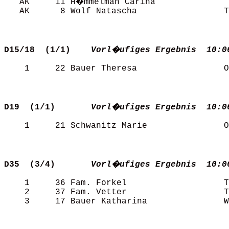
   AK     11 H�mmelman Carina              T
   AK      8 Wolf Natascha                 T
D15/18  (1/1)   
Vorl�ufiges Ergebnis  10:0
    1     22 Bauer Theresa                 O
D19  (1/1)      
Vorl�ufiges Ergebnis  10:0
    1     21 Schwanitz Marie               O
D35  (3/4)      
Vorl�ufiges Ergebnis  10:0
    1     36 Fam. Forkel                   T
    2     37 Fam. Vetter                   T
    3     17 Bauer Katharina               W