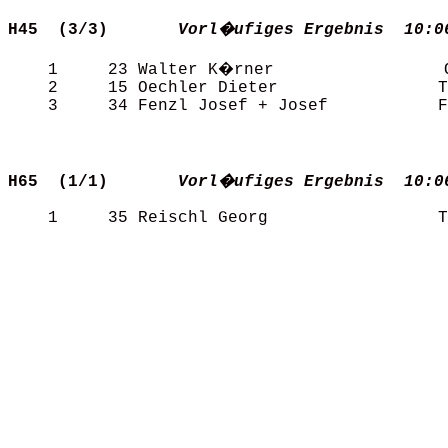
H45  (3/3)      
Vorl�ufiges Ergebnis  10:0
    1     23 Walter K�rner                 O
    2     15 Oechler Dieter                T
    3     34 Fenzl Josef + Josef           F
H65  (1/1)      
Vorl�ufiges Ergebnis  10:0
    1     35 Reischl Georg                 T