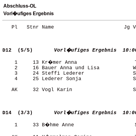
Abschluss-OL
Vorl�ufiges Ergebnis
   Pl   Stnr Name                       Jg V
D12  (5/5)      
Vorl�ufiges Ergebnis  10:0
    1     13 Kr�mer Anna                   T
    2     16 Bauer Anna und Lisa           W
    3     24 Steffi Lederer                S
    4     25 Lederer Sonja                 S
   AK     32 Vogl Karin                    S
D14  (3/3)      
Vorl�ufiges Ergebnis  10:0
    1     33 B�hme Anne                    S