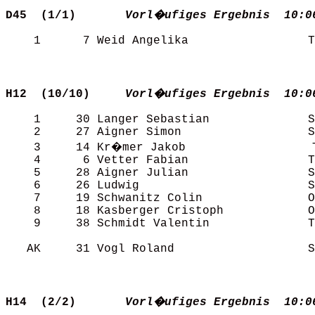
D45  (1/1)      
Vorl�ufiges Ergebnis  10:0
    1      7 Weid Angelika                 T
H12  (10/10)    
Vorl�ufiges Ergebnis  10:0
    1     30 Langer Sebastian              S
    2     27 Aigner Simon                  S
    3     14 Kr�mer Jakob                  T
    4      6 Vetter Fabian                 T
    5     28 Aigner Julian                 S
    6     26 Ludwig                        S
    7     19 Schwanitz Colin               O
    8     18 Kasberger Cristoph            O
    9     38 Schmidt Valentin              T
   AK     31 Vogl Roland                   S
H14  (2/2)      
Vorl�ufiges Ergebnis  10:0