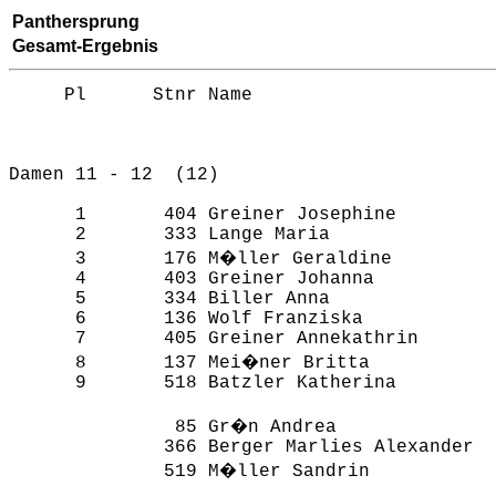
Panthersprung
Gesamt-Ergebnis
     Pl      Stnr Name                                    Verein                                                      E1                  E2              E3          Gesamt                       



Damen 11 - 12  (12)                                                                             

      1       404 Greiner Josephine                       USV TU Dresden                                           57:59        3      31:22    5      28:12    3     117:33                       
      2       333 Lange Maria                             SV Mietraching                                           66:55        4      27:00    2      26:25    2     120:20                       
      3       176 M�ller Geraldine                        Pitsch                                                   47:34        1      44:21    7      29:50    4     121:45                       
      4       403 Greiner Johanna                         USV TU Dresden                                           67:00        5      29:39    3      33:18    6     129:57                       
      5       334 Biller Anna                             SV Mietraching                                           57:58        2      56:29   10      44:50    8     159:17                       
      6       136 Wolf Franziska                          TV Coburg - Neuses                                       98:25        7      33:47    6      30:34    5     162:46                       
      7       405 Greiner Annekathrin                     USV TU Dresden                                          107:54        9      30:23    4      60:44   12     199:01                       
      8       137 Mei�ner Britta                          TV Coburg - Neuses                                      104:29        8      52:11    9      59:51   11     216:31                       
      9       518 Batzler Katherina                       TSV Stettfeld                                           125:23       10      47:23    8      58:18   10     231:04                       

               85 Gr�n Andrea                             OLC Wienerwald                                          Fehlst               23:59    1      22:41    1                                 