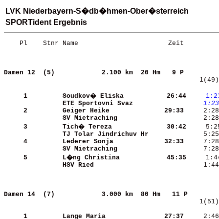
LVK Niederbayern-S�db�hmen-Ober�sterreich
SPORTident Ergebnis
    Pl    Stnr Name                       Zeit         
Damen 12  (5)           
2.100 km  20 Hm   9 P         
    1(49)
     1
Soudkov� Eliska       
   26:44
    1:2
ETE Sportovni Svaz    
    1:23
     2
Geiger Heike          
   29:33
SV Mietraching        
     3
Tich� Tereza          
   30:42
TJ Tolar Jindrichuv Hr
     5:25
     4
Lederer Sonja         
   32:33
SV Mietraching        
     7:28
     5
L�ng Christina        
   45:35
HSV Ried              
     1:44
Damen 14  (7)           
3.000 km  80 Hm   11 P        
    1(51)
     1
Lange Maria           
   27:37
     2:46