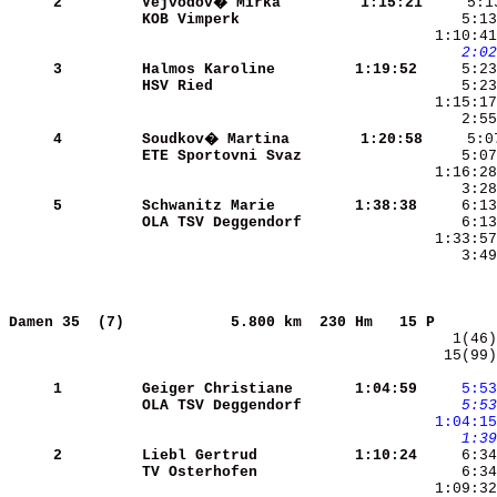
     2
Vejvodov� Mirka       
 1:15:21
KOB Vimperk           
     5:13
    2:02
     3
Halmos Karoline       
 1:19:52
     5:23
HSV Ried              
     5:23
     2:55
     4
Soudkov� Martina      
 1:20:58
ETE Sportovni Svaz    
     5:07
     3:28
     5
Schwanitz Marie       
 1:38:38
OLA TSV Deggendorf    
     3:49
Damen 35  (7)           
5.800 km  230 Hm   15 P       
   15(99)
     1
Geiger Christiane     
 1:04:59
    5:53
OLA TSV Deggendorf    
    5:53
 1:04:15
    1:39
     2
Liebl Gertrud         
 1:10:24
     6:34
TV Osterhofen         
     6:34