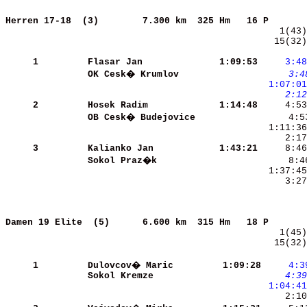
Herren 17-18  (3)       
7.300 km  325 Hm   16 P       
   15(32)
     1
Flasar Jan            
 1:09:53
    3:48
OK Cesk� Krumlov      
    3:4
 1:07:01
    2:12
     2
Hosek Radim           
 1:14:48
OB Cesk� Budejovice   
     4:5
     3
Kalianko Jan          
 1:43:21
Sokol Praz�k          
     3:27
Damen 19 Elite  (5)     
6.600 km  315 Hm   18 P       
   15(32)
     1
Dulovcov� Maric       
 1:09:28
    4:3
Sokol Kremze          
    4:39
 1:04:41
     2:10