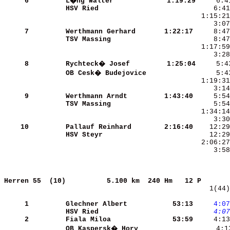
     6
L�ng Walter           
 1:19:29
HSV Ried              
     7
Werthmann Gerhard     
 1:22:17
TSV Massing           
     3:28
     8
Rychteck� Josef       
 1:25:04
OB Cesk� Budejovice   
     9
Werthmann Arndt       
 1:43:40
TSV Massing           
    10
Pallauf Reinhard      
 2:16:40
HSV Steyr             
     3:58
Herren 55  (10)         
5.100 km  240 Hm   12 P       
    1(44)
     1
Glechner Albert       
   53:13
    4:07
HSV Ried              
    4:07
     2
Fiala Miloa           
   53:59
     4:13
OB Kaspersk� Hory     
     4:1