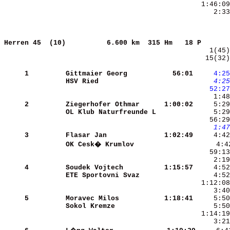
     2:33
Herren 45  (10)         
6.600 km  315 Hm   18 P       
   15(32)
     1
Gittmaier Georg       
   56:01
    4:25
HSV Ried              
    4:25
   52:27
     1:48
     2
Ziegerhofer Othmar    
 1:00:02
OL Klub Naturfreunde L
     5:29
    1:47
     3
Flasar Jan            
 1:02:49
OK Cesk� Krumlov      
     4:4
     2:19
     4
Soudek Vojtech        
 1:15:57
ETE Sportovni Svaz    
     5
Moravec Milos         
 1:18:41
Sokol Kremze          