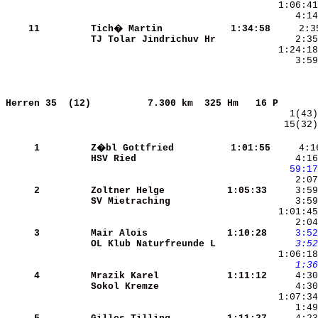
    11
Tich� Martin          
 1:34:58
TJ Tolar Jindrichuv Hr
     3:59
Herren 35  (12)         
7.300 km  325 Hm   16 P       
   15(32)
     1
Z�bl Gottfried        
 1:01:55
     4:1
HSV Ried              
     4:16
   59:17
     2:07
     2
Zoltner Helge         
 1:05:33
SV Mietraching        
     3:59
     3
Mair Alois            
 1:10:28
    3:52
OL Klub Naturfreunde L
    3:52
    1:36
     4
Mrazik Karel          
 1:11:12
Sokol Kremze          