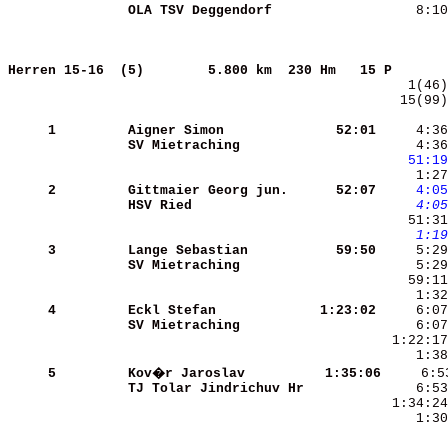
OLA TSV Deggendorf    
     8:10
Herren 15-16  (5)       
5.800 km  230 Hm   15 P       
   15(99)
     1
Aigner Simon          
   52:01
     4:36
SV Mietraching        
     4:36
   51:19
     2
Gittmaier Georg jun.  
   52:07
    4:05
HSV Ried              
    4:05
    1:19
     3
Lange Sebastian       
   59:50
SV Mietraching        
     5:29
     4
Eckl Stefan           
 1:23:02
SV Mietraching        
     5
Kov�r Jaroslav        
 1:35:06
TJ Tolar Jindrichuv Hr
     1:30