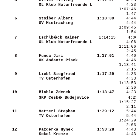
     5
Gilles Tilling        
 1:11:27
OL Klub Naturfreunde L
     6
Stoiber Albert        
 1:13:39
SV Mietraching        
     4:44
     7
Eschlb�ck Rainer      
 1:14:15
OL Klub Naturfreunde L
     4:06
     8
Funda Jiri            
 1:17:01
OK Andante Pisek      
     9
Liebl Siegfried       
 1:17:29
TV Osterhofen         
     2:36
    10
Blabla Zdenek         
 1:18:47
SKP Cesk� Budejovice  
    11
Vetterl Stephan       
 1:29:12
TV Osterhofen         
    12
Pazderka Hynek        
 1:53:28
Sokol Kremze          