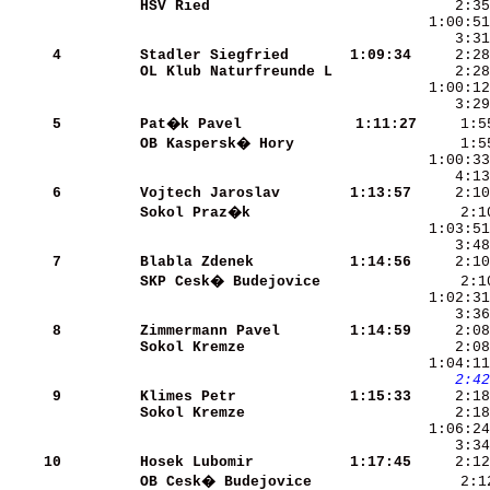
HSV Ried              
     2:35
     3:31
     4
Stadler Siegfried     
 1:09:34
OL Klub Naturfreunde L
     5
Pat�k Pavel           
 1:11:27
OB Kaspersk� Hory     
     6
Vojtech Jaroslav      
 1:13:57
Sokol Praz�k          
     7
Blabla Zdenek         
 1:14:56
SKP Cesk� Budejovice  
     8
Zimmermann Pavel      
 1:14:59
Sokol Kremze          
     2:08
    2:42
     9
Klimes Petr           
 1:15:33
Sokol Kremze          
     3:34
    10
Hosek Lubomir         
 1:17:45
OB Cesk� Budejovice   