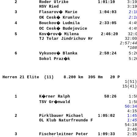
     2
Roder Ulrike          
 1:01:10
HSV Ried              
     3:19
     3
Flasarov� Marie       
 1:04:03
    2:1
OK Cesk� Krumlov      
    2:1
     4
Bouckov� Ludmila      
 2:33:05
OC Cesk� Budejovice   
     5
Kov�rov� Milena       
 2:46:20
TJ Tolar Jindrichuv Hr
 2:57:44
    *108
     6
Vykusov� Blanka       
 2:50:24
Sokol Praz�k          
     5:2
Herren 21 Elite  (11)   
8.200 km  395 Hm   20 P       
   15(41)
     1
K�rner Ralph          
   58:26
     1:5
TSV Gr�nwald          
     1:5
   50:34
     4:15
     2
Pirklbauer Michael    
 1:05:02
    1:45
OL Klub Naturfreunde F
    1:45
     2:46
     3
Fischerleitner Peter  
 1:09:33