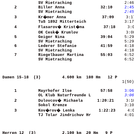
SV Mietraching        
     2:46
     2
Biller Anna           
   32:10
    2:45
SV Mietraching        
    2:45
     3
Kr�mer Anna           
   37:09
TuS 1892 Mitterteich  
     4
Flasarov� Krist�na    
   37:18
OK Cesk� Krumlov      
     3:0
     5
Geiger Nina           
   39:04
SV Mietraching        
     5:29
     6
Lederer Stefanie      
   41:59
SV Mietraching        
     7
Riegelbauer Martina   
   55:03
SV Mietraching        
     6:52
Damen 15-18  (3)        
4.600 km  180 Hm   12 P       
    1(50)
     1
Mayrhofer Ilse        
   57:58
    3:06
OL Klub Naturfreunde L
    3:06
     2
Dulovcov� Michaela    
 1:20:21
     3:1
Sokol Kremze          
     3:10
     3
Kov�rov� Lenka        
 1:22:23
TJ Tolar Jindrichuv Hr
     4:01
Herren 12  (3)          
2.100 km  20 Hm   9 P         