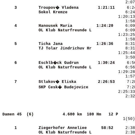
     3
Troupov� Vladena      
 1:21:11
Sokol Kremze          
     6:24
     4
Hanousek Maria        
 1:24:20
OL Klub Naturfreunde L
     6:09
     5
Ticha Jana            
 1:26:36
TJ Tolar Jindrichuv Hr
     6
Eschlb�ck Gudrun      
 1:30:24
OL Klub Naturfreunde L
     7
Stlukov� Eliska       
 2:26:53
SKP Cesk� Budejovice  
     2:32
Damen 45  (6)           
4.600 km  180 Hm   12 P       
    1(50)
     1
Ziegerhofer Anneliee  
   58:52
     2:38
OL Klub Naturfreunde L
     2:38