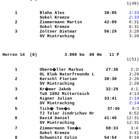
    1(49)
     1
Blaha Ales            
   38:05
    2:33
Sokol Kremze          
    2:33
     2
Zimmermann Martin     
   42:09
Sokol Kremze          
     6:31
     3
Zoltner Dietmar       
   56:29
SV Mietraching        
     3:20
Herren 14  (8)          
3.000 km  80 Hm   11 P        
    1(51)
     1
Oberm�ller Markus     
   27:36
     2:2
OL Klub Naturfreunde L
     2:29
     2
Kerschl Florian       
   30:30
SV Mietraching        
     3
Kr�mer Jakob          
   32:29
TuS 1892 Mitterteich  
     4:13
     4
Aigner Julian         
   33:41
    2:14
SV Mietraching        
    2:14
     5
Tich� Tom�s           
   37:46
TJ Tolar Jindrichuv Hr
     6:52
     6
David Daniel          
   41:46
SV Mietraching        
     7
Zimmermann Tom�s      
   50:33
Sokol Kremze          
     8
Schwanitz Colin       
   54:54