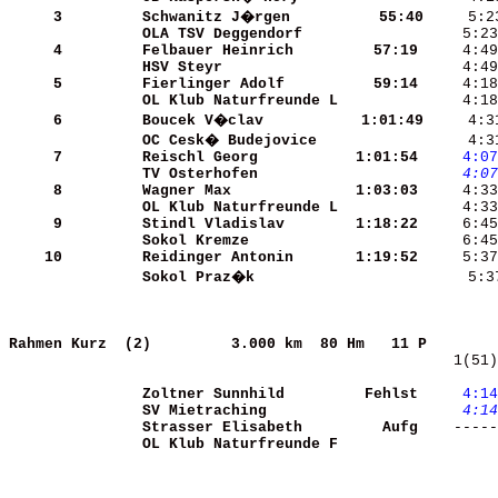
     3
Schwanitz J�rgen      
   55:40
OLA TSV Deggendorf    
     5:23
     4
Felbauer Heinrich     
   57:19
HSV Steyr             
     4:49
     5
Fierlinger Adolf      
   59:14
OL Klub Naturfreunde L
     4:18
     6
Boucek V�clav         
 1:01:49
OC Cesk� Budejovice   
     7
Reischl Georg         
 1:01:54
    4:07
TV Osterhofen         
    4:07
     8
Wagner Max            
 1:03:03
OL Klub Naturfreunde L
     9
Stindl Vladislav      
 1:18:22
Sokol Kremze          
    10
Reidinger Antonin     
 1:19:52
Sokol Praz�k          
     5:3
Rahmen Kurz  (2)        
3.000 km  80 Hm   11 P        
    1(51)
Zoltner Sunnhild      
  Fehlst
    4:14
SV Mietraching        
    4:14
Strasser Elisabeth    
    Aufg
    -----
OL Klub Naturfreunde F